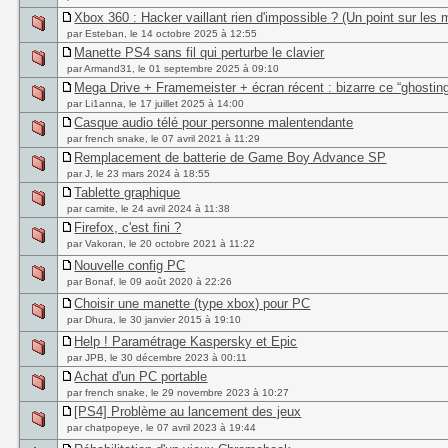
Xbox 360 : Hacker vaillant rien d'impossible ? (Un point sur les
par Esteban, le 14 octobre 2025 à 12:55
Manette PS4 sans fil qui perturbe le clavier
par Armand31, le 01 septembre 2025 à 09:10
Mega Drive + Framemeister + écran récent : bizarre ce “ghosting”
par Li1anna, le 17 juillet 2025 à 14:00
Casque audio télé pour personne malentendante
par french snake, le 07 avril 2021 à 11:29
Remplacement de batterie de Game Boy Advance SP
par J, le 23 mars 2024 à 18:55
Tablette graphique
par camite, le 24 avril 2024 à 11:38
Firefox, c'est fini ?
par Vakoran, le 20 octobre 2021 à 11:22
Nouvelle config PC
par Bonaf, le 09 août 2020 à 22:26
Choisir une manette (type xbox) pour PC
par Dhura, le 30 janvier 2015 à 19:10
Help ! Paramétrage Kaspersky et Epic
par JPB, le 30 décembre 2023 à 00:11
Achat d'un PC portable
par french snake, le 29 novembre 2023 à 10:27
[PS4] Problème au lancement des jeux
par chatpopeye, le 07 avril 2023 à 19:44