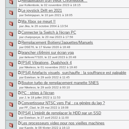
Réhabilitation d'un vieux Chromebook...
par Kollembole, le 02 novembre 2023 à 18:15
Le joystick Drift en 2021
par Sebinjapan, le 10 juin 2021 à 18:05
Ma Xbox se meurt !!
par Jika, le 26 octobre 2004 à 13:54
Connecter la Switch à l'écran PC
par chatpopeye, le 20 mai 2023 à 17:56
Remplacement Boitiers/Jaquettes/Manuels
par DSE76, le 17 février 2020 à 18:48
brancher c64mini sur écran vga
par tlefevre77320, le 22 avril 2023 à 20:48
[PS4] Vibrations, Dualshock 4
par Nikeleos, le 01 novembre 2022 à 19:40
[PS4] Artefacts visuels, surchauffe : la souffrance est palpable
par Esteban, le 29 août 2022 à 11:45
Bouton turbo de remplacement manette SNES
par Nikeleos, le 29 août 2022 à 00:10
PC : stries à l'écran
par J, le 18 juillet 2022 à 11:53
Convertisseur NTSC vers Pal : ça génère du lag ?
par FF_Clad, le 29 mai 2022 à 18:08
[PS4] L'intérêt de remplacer le HDD par un SSD
par Esteban, le 27 avril 2022 à 11:00
Les processeurs video pour nos vieilles machines
par Kaede, le 08 février 2022 à 16:13