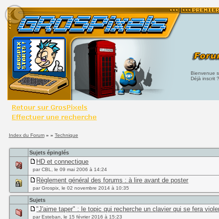
Bienvenue su
Déjà inscrit 
Index du Forum
» »
Technique
Sujets épinglés
HD et connectique
par CBL, le 09 mai 2006 à 14:24
Règlement général des forums : à lire avant de poster
par Grospix, le 02 novembre 2014 à 10:35
Sujets
"J'aime taper" : le topic qui recherche un clavier qui se fera viol
par Esteban, le 15 février 2016 à 15:23