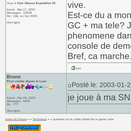
vive.
Joue à
Clair Obscur Expedition 33
Inscrit : Mar 17, 2002
Est-ce du a mon
Messages : 10509
De : Lille, en l'an 3000.
GC + ma tele? J
Hors ligne
phenomene dans
console de demo
Bref, ca marche
Bruno
Pixel visible depuis la Lune
Posté le: 2003-01-
je joue à ma SNE
Inscrit : Mar 09, 2002
Messages : 9454
De : ???
Hors ligne
Index du Forum
» »
Technique
» »
question sur le cable péritel de la game cube