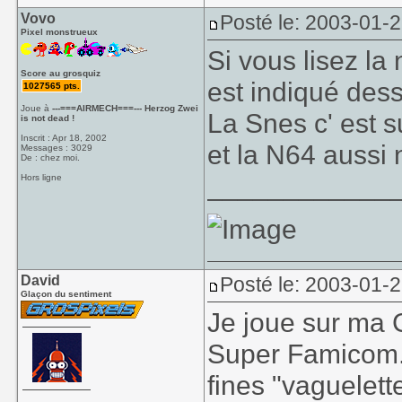
Vovo
Posté le: 2003-01-
Pixel monstrueux
Si vous lisez la
Score au grosquiz
est indiqué des
1027565 pts.
Joue à
---===AIRMECH===--- Herzog Zwei
La Snes c' est su
is not dead !
Inscrit : Apr 18, 2002
et la N64 aussi
Messages : 3029
De : chez moi.
____________
Hors ligne
David
Posté le: 2003-01-
Glaçon du sentiment
Je joue sur ma
Super Famicom. 
fines "vaguelett