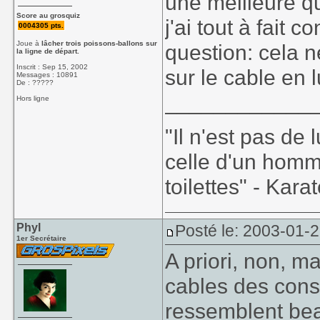
une meilleure qu
Score au grosquiz
j'ai tout à fait 
0004305 pts.
Joue à
lâcher trois poissons-ballons sur
question: cela n
la ligne de départ.
Inscrit : Sep 15, 2002
sur le cable en
Messages : 10891
De : ?????
____________
Hors ligne
"Il n'est pas de
celle d'un homm
toilettes" - Kara
Phyl
Posté le: 2003-01-
1er Secrétaire
A priori, non, ma
cables des cons
ressemblent beau