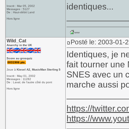
identiques...
Inscrit : Mar 05, 2002
Messages : 5127
De : Haut-débit Land
____________
Hors ligne
Wild_Cat
Posté le: 2003-01-
Anarchy in the UK
Identiques, je n
Score au grosquiz
fait tourner un
0031906 pts.
Joue à
Kiesel A2, MusicMan Sterling 5
SNES avec un câ
Inscrit : May 01, 2002
Messages : 11282
marche aussi po
De : Laval, de l'autre côté du pont
Hors ligne
____________
https://twitter
https://www.yo