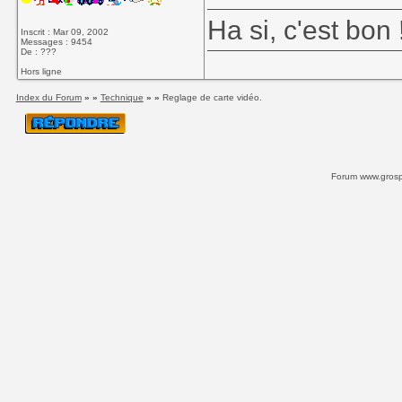
Ha si, c'est bon 
Inscrit : Mar 09, 2002
Messages : 9454
De : ???
Hors ligne
Index du Forum
» »
Technique
» »
Reglage de carte vidéo.
Forum www.grospi