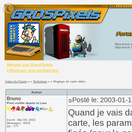
Bienvenue su
Déjà inscrit 
Index du Forum
» »
Technique
» »
Reglage de carte vidéo.
Auteur
Bruno
Posté le: 2003-01-
Pixel visible depuis la Lune
Quand je vais d
carte, les para
Inscrit : Mar 09, 2002
Messages : 9454
De : ???