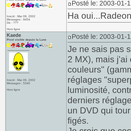
Posté le: 2003-01-
Ha oui...Radeon
Inscrit : Mar 09, 2002
Messages : 9454
De : ???
Hors ligne
Kaede
Posté le: 2003-01-
Pixel visible depuis la Lune
Je ne sais pas 
2 MX), mais j'ai
couleurs" (gamma
réglages "superp
Inscrit : Mar 06, 2002
Messages : 5340
luminosité, cont
Hors ligne
derniers réglage
un DVD qui tourn
figés.
Je crois que ce