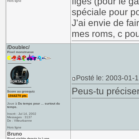
figés (pour le g
Hors ligne
spéciale pour p
J'ai envie de fai
mes roms, c pou
/Doublec/
Pixel monstrueux
Posté le: 2003-01-
Peus-tu précise
Score au grosquiz
1044270 pts.
Joue à
Du temps pour ... surtout du
temps.
Inscrit : Jul 14, 2002
Messages : 3137
De : Villeurbanne
Hors ligne
Bruno
Pixel visible depuis la Lune