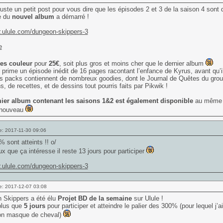
Juste un petit post pour vous dire que les épisodes 2 et 3 de la saison 4 son
e du
nouvel album
a démarré !
fr.ulule.com/dungeon-skippers-3
es couleur
pour
25€
, soit plus gros et moins cher que le dernier album
prime un épisode inédit de 16 pages racontant l’enfance de Kyrus, avant qu’i
ts packs contiennent de nombreux goodies, dont le Journal de Quêtes du grou
, de recettes, et de dessins tout pourris faits par Pikwik !
ier album contenant les saisons 1&2 est également disponible
au même pr
 nouveau
e: 2017-11-30 09:06
 sont atteints !! o/
x que ça intéresse il reste 13 jours pour participer
fr.ulule.com/dungeon-skippers-3
e: 2017-12-07 03:08
 Skippers a été élu
Projet BD de la semaine
sur Ulule !
 plus que
5 jours
pour participer et atteindre le palier des 300% (pour lequel j
n masque de cheval)