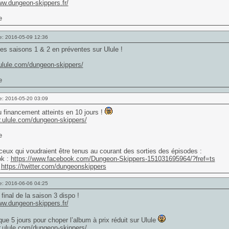
ww.dungeon-skippers.fr/
e: 2016-05-09 12:36
s saisons 1 & 2 en préventes sur Ulule !
r.ulule.com/dungeon-skippers/
e: 2016-05-20 03:09
financement atteints en 10 jours !
fr.ulule.com/dungeon-skippers/
ceux qui voudraient être tenus au courant des sorties des épisodes :
k :
https://www.facebook.com/Dungeon-Skippers-151031695964/?fref=ts
:
https://twitter.com/dungeonskippers
e: 2016-06-06 04:25
final de la saison 3 dispo !
ww.dungeon-skippers.fr/
que 5 jours pour choper l’album à prix réduit sur Ulule
fr.ulule.com/dungeon-skippers/