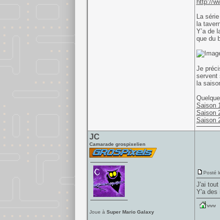
http://w
La série
la taver
Y’a de l
que du 
Je préci
servent 
la saiso
Quelques
Saison 
Saison 
Saison 
JC
Camarade grospixelien
Posté l
J'ai tout
Y'a des 
Joue à
Super Mario Galaxy