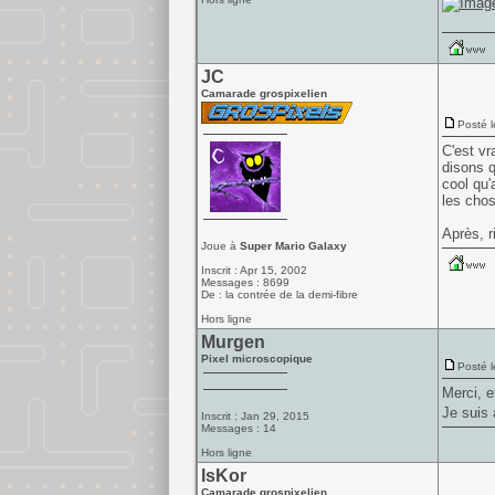
JC
Camarade grospixelien
Posté l
C'est vr
disons q
cool qu'
les chos
Après, r
Joue à
Super Mario Galaxy
Inscrit : Apr 15, 2002
Messages : 8699
De : la contrée de la demi-fibre
Hors ligne
Murgen
Pixel microscopique
Posté l
Merci, e
Je suis 
Inscrit : Jan 29, 2015
Messages : 14
Hors ligne
IsKor
Camarade grospixelien