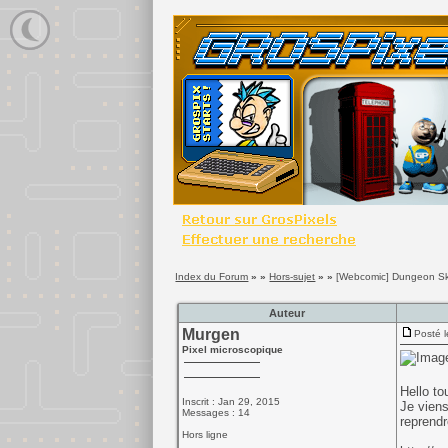
Index du Forum
» »
Hors-sujet
» »
[Webcomic] Dungeon Sk
Auteur
Murgen
Posté l
Pixel microscopique
Hello t
Inscrit : Jan 29, 2015
Je viens
Messages : 14
reprendr
Hors ligne