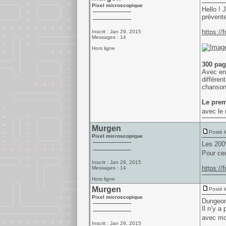
Pixel microscopique
Hello ! 
prévent
https://
Inscrit : Jan 29, 2015
Messages : 14
Hors ligne
300 pag
Avec en 
différen
chansons
Le prem
avec le
Murgen
Posté l
Pixel microscopique
Les 200%
Pour ceu
Inscrit : Jan 29, 2015
https://
Messages : 14
Hors ligne
Murgen
Posté l
Pixel microscopique
Dungeon
Il n’y a
avec mo
Inscrit : Jan 29, 2015