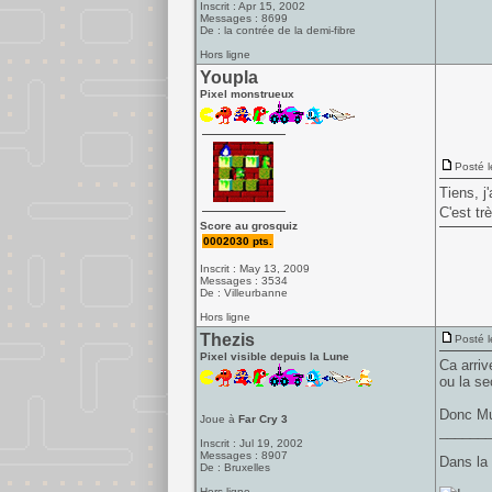
Inscrit : Apr 15, 2002
Messages : 8699
De : la contrée de la demi-fibre
Hors ligne
Youpla
Pixel monstrueux
Posté l
Tiens, j'
C'est tr
Score au grosquiz
0002030 pts.
Inscrit : May 13, 2009
Messages : 3534
De : Villeurbanne
Hors ligne
Thezis
Posté l
Pixel visible depuis la Lune
Ca arriv
ou la se
Donc Mur
Joue à
Far Cry 3
______
Inscrit : Jul 19, 2002
Messages : 8907
Dans la 
De : Bruxelles
Hors ligne