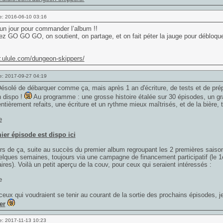
e: 2016-06-10 03:16
un jour pour commander l’album !!
lez GO GO GO, on soutient, on partage, et on fait péter la jauge pour débloque
fr.ulule.com/dungeon-skippers/
e: 2017-09-27 04:19
Désolé de débarquer comme ça, mais après 1 an d'écriture, de tests et de pré
n dispo !
Au programme : une grosse histoire étalée sur 30 épisodes, un gr
ntièrement refaits, une écriture et un rythme mieux maîtrisés, et de la bière, t
ier épisode est dispo ici
s de ça, suite au succès du premier album regroupant les 2 premières saison,
lques semaines, toujours via une campagne de financement participatif (le 1e
aires). Voilà un petit aperçu de la couv, pour ceux qui seraient intéressés :
ceux qui voudraient se tenir au courant de la sortie des prochains épisodes, je
er
e: 2017-11-13 10:23