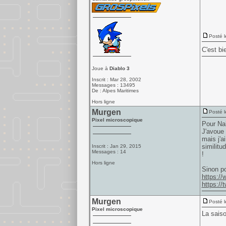
Posté l
C'est bi
Joue à
Diablo 3
Inscrit : Mar 28, 2002
Messages : 13495
De : Alpes Maritimes
Hors ligne
Murgen
Posté l
Pixel microscopique
Pour Na
J'avoue 
mais j'a
similitu
Inscrit : Jan 29, 2015
Messages : 14
!
Hors ligne
Sinon po
https:/
https://
Murgen
Posté l
Pixel microscopique
La saiso