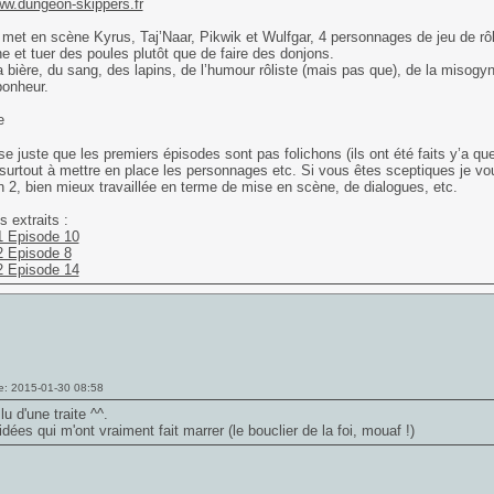
ww.dungeon-skippers.fr
 met en scène Kyrus, Taj’Naar, Pikwik et Wulfgar, 4 personnages de jeu de rôl
ne et tuer des poules plutôt que de faire des donjons.
a bière, du sang, des lapins, de l’humour rôliste (mais pas que), de la misogyni
bonheur.
se juste que les premiers épisodes sont pas folichons (ils ont été faits y’a que
surtout à mettre en place les personnages etc. Si vous êtes sceptiques je vou
n 2, bien mieux travaillée en terme de mise en scène, de dialogues, etc.
 extraits :
1 Episode 10
2 Episode 8
2 Episode 14
e: 2015-01-30 08:58
 lu d'une traite ^^.
idées qui m'ont vraiment fait marrer (le bouclier de la foi, mouaf !)