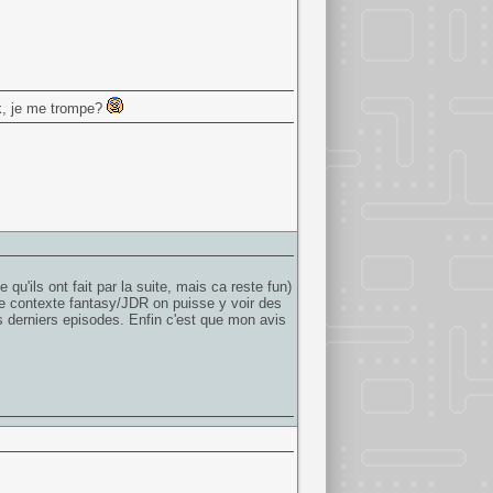
k, je me trompe?
qu'ils ont fait par la suite, mais ca reste fun)
le contexte fantasy/JDR on puisse y voir des
es derniers episodes. Enfin c'est que mon avis