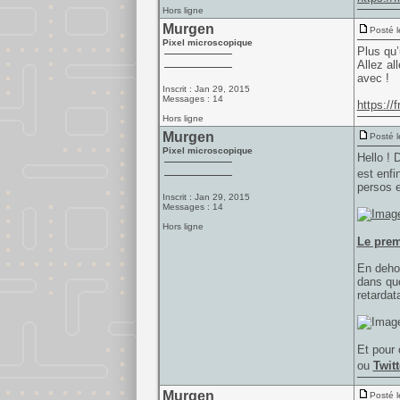
Hors ligne
Murgen
Posté l
Pixel microscopique
Plus qu’
Allez al
avec !
Inscrit : Jan 29, 2015
Messages : 14
https://
Hors ligne
Murgen
Posté l
Pixel microscopique
Hello ! 
est enfi
persos e
Inscrit : Jan 29, 2015
Messages : 14
Hors ligne
Le prem
En dehor
dans que
retardat
Et pour 
ou
Twitt
Murgen
Posté l