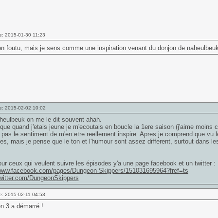
e: 2015-01-30 11:23
en foutu, mais je sens comme une inspiration venant du donjon de naheulbeu
e: 2015-02-02 10:02
heulbeuk on me le dit souvent ahah.
que quand j'etais jeune je m'ecoutais en boucle la 1ere saison (j'aime moins ce 
i pas le sentiment de m'en etre reellement inspire. Apres je comprend que vu 
des, mais je pense que le ton et l'humour sont assez different, surtout dans l
ur ceux qui veulent suivre les épisodes y'a une page facebook et un twitter :
/www.facebook.com/pages/Dungeon-Skippers/151031695964?fref=ts
twitter.com/DungeonSkippers
e: 2015-02-11 04:53
n 3 a démarré !