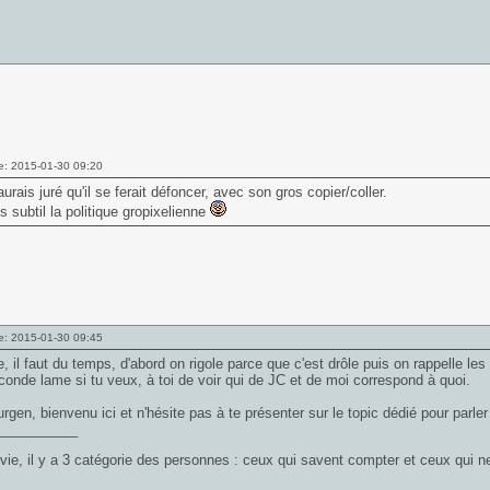
e: 2015-01-30 09:20
aurais juré qu'il se ferait défoncer, avec son gros copier/coller.
ès subtil la politique gropixelienne
e: 2015-01-30 09:45
e, il faut du temps, d'abord on rigole parce que c'est drôle puis on rappelle les
conde lame si tu veux, à toi de voir qui de JC et de moi correspond à quoi.
gen, bienvenu ici et n'hésite pas à te présenter sur le topic dédié pour parler
___________
vie, il y a 3 catégorie des personnes : ceux qui savent compter et ceux qui