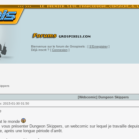
Bienvenue sur le forum de Grospixels : [
S'Enregistrer
]
Déjà inscrit ? [
Connexion
]
ippers
[Webcomic] Dungeon Skippers
e: 2015-01-30 01:50
out le monde
 vous présenter Dungeon Skippers, un webcomic sur lequel je travaille depuis
e, après une longue période d’arrêt.