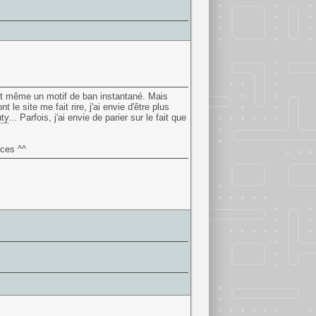
st même un motif de ban instantané. Mais
e site me fait rire, j'ai envie d'être plus
uty
... Parfois, j'ai envie de parier sur le fait que
nces ^^