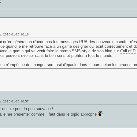
e: 2015-01-30 10:16
ai qu'en général on n'aime pas les messages-PUB des nouveaux inscrits, c'e
ue quand je me retrouve face à un game designer qui écrit correctement et dont l
avec le gamin qui va venir faire la promo SMS-style de son blog sur
Call of D
es peuvent évoluer dans le bon sens et profiter à tout le monde...
ien n'empêche de changer son fusil d'épaule dans 2 jours selon les circonsta
e: 2015-01-30 10:57
t desole pour la pub sauvage !
alle me presenter comme il faut dans le topic approprie