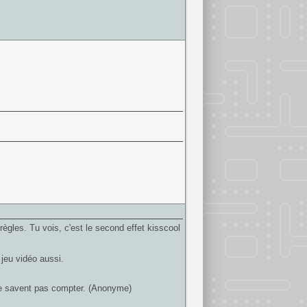
 règles. Tu vois, c'est le second effet kisscool
 jeu vidéo aussi.
 ne savent pas compter. (Anonyme)