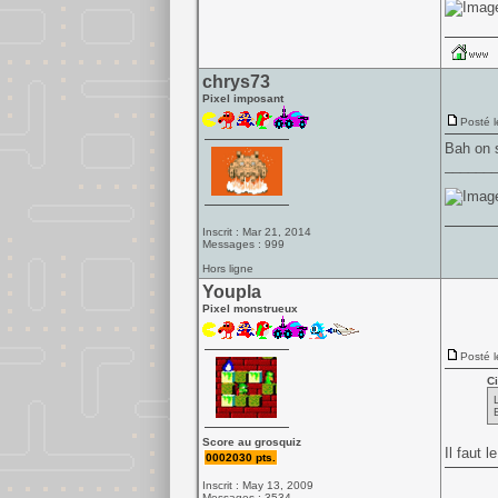
chrys73
Pixel imposant
Posté l
Bah on s
______
Inscrit : Mar 21, 2014
Messages : 999
Hors ligne
Youpla
Pixel monstrueux
Posté l
Ci
Score au grosquiz
Il faut 
0002030 pts.
Inscrit : May 13, 2009
Messages : 3534