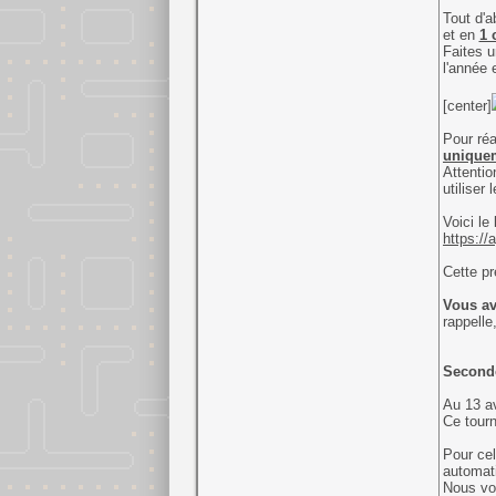
Tout d'a
et en
1 
Faites u
l'année e
[center]
Pour réa
uniquem
Attentio
utiliser l
Voici le
https:/
Cette pr
Vous av
rappelle
Second
Au 13 av
Ce tourn
Pour cela
automat
Nous vo