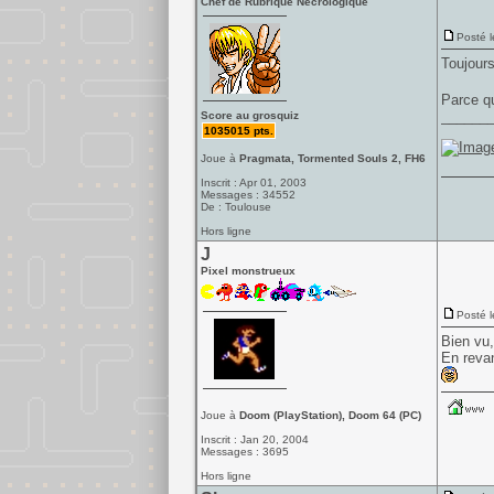
Chef de Rubrique Nécrologique
Posté l
Toujours
Parce qu
______
Score au grosquiz
1035015 pts.
Joue à
Pragmata, Tormented Souls 2, FH6
Inscrit : Apr 01, 2003
Messages : 34552
De : Toulouse
Hors ligne
J
Pixel monstrueux
Posté l
Bien vu,
En revan
Joue à
Doom (PlayStation), Doom 64 (PC)
Inscrit : Jan 20, 2004
Messages : 3695
Hors ligne