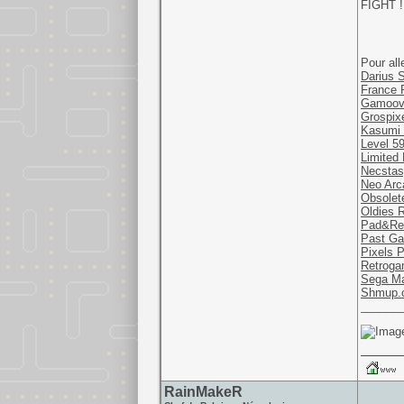
FIGHT !
Pour all
Darius 
France 
Gamoov
Grospix
Kasumi 
Level 5
Limited 
Necstas
Neo Arc
Obsolet
Oldies R
Pad&Re
Past Ga
Pixels P
Retroga
Sega M
Shmup.
______
RainMakeR