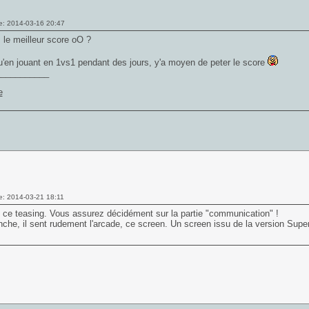
e: 2014-03-16 20:47
 le meilleur score oO ?
'en jouant en 1vs1 pendant des jours, y'a moyen de peter le score
___________
e: 2014-03-21 18:11
 ce teasing. Vous assurez décidément sur la partie "communication" !
che, il sent rudement l'arcade, ce screen. Un screen issu de la version Super