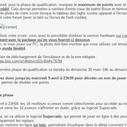
bord, pour la phase de qualification, marquez le
maximum de points
avec le 
crédit
. Cela devrait permettre à nombre d'entre vous de battre Bison et termine
ne photo de votre score lorsque le tableau des highs scores apparait à l'écran
t votre forum (avec la télé ou l'écran de l'ordi visible)
.
[/center]
liser votre score, vous avez la possibilité d'utiliser la version hardware
sur co
ent avec le package qu'on vous fournit ci dessous
.
n, si vous jouez sur PC, la photo doit bien montrer que vous utilisez cet ému
e
mode fenétré
.
 lien de téléchargement de l'émulateur et de la rom intégrée :
/app.box.com/s/n6sbvcn02c4fwhv767bt
emière phase de qualification se tiendra du dimanche 30 mars 18h au dimanch
ez donc jusqu'au mercredi 9 avril à 23h59 pour décider ou non de jouer 
, permet de doubler vos points.
e phase
ril à 23h59, les 16 meilleurs scoreurs seront sélectionnés pour accéder au tou
oi verra les 16 joueurs s'affronter en duels, grâce au logiciel Supercade.
, on va utiliser le logiciel
Supercade
, qui permet de jouer en ligne à des jeux
iquement les replays.
us mettons en ligne
un tuto
, permettant d'expliquer dans le détail comment inst