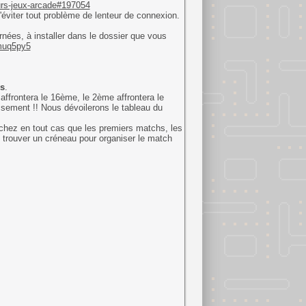
eurs-jeux-arcade#197054
'éviter tout problème de lenteur de connexion.
rnées, à installer dans le dossier que vous
muq5py5
s
.
affrontera le 16ème, le 2ème affrontera le
assement !! Nous dévoilerons le tableau du
chez en tout cas que les premiers matchs, les
e trouver un créneau pour organiser le match