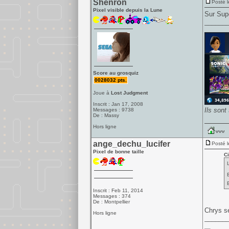
Shenron
Posté l
Pixel visible depuis la Lune
Sur Supe
______
Score au grosquiz
0028032 pts.
Joue à
Lost Judgment
Inscrit : Jan 17, 2008
Ils sont
Messages : 9738
De : Massy
Hors ligne
ange_dechu_lucifer
Posté l
Pixel de bonne taille
Ci
Inscrit : Feb 11, 2014
Messages : 374
De : Montpellier
Chrys s
Hors ligne
______