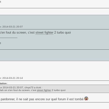
e: 2014-03-21 20:07
'en fout du screen, c'est
street fighter
2 turbo quoi
___________
e: 2014-03-21 20:14
tation
:
Le 2014-03-21 20:07, chrys73 a écrit :
Bah on s'en fout du screen, c'est
street fighter
2 turbo quoi
le pardonner, il ne sait pas encore sur quel forum il est tombé