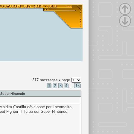
317 messages • page
1
2
3
4
16
...
o Super Nintendo
Maldita Castilla développé par Locomalito,
eet Fighter
II Turbo sur Super Nintendo.