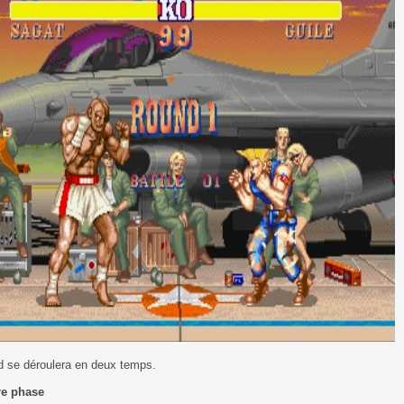
d se déroulera en deux temps.
e phase