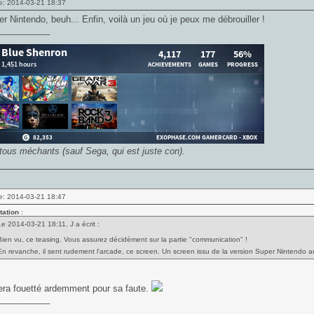
e: 2014-03-21 18:37
r Nintendo, beuh... Enfin, voilà un jeu où je peux me débrouiller !
___________
 tous méchants (sauf Sega, qui est juste con).
e: 2014-03-21 18:47
tation
:
Le 2014-03-21 18:11, J a écrit :
Bien vu, ce teasing. Vous assurez décidément sur la partie "communication" !
En revanche, il sent rudement l'arcade, ce screen. Un screen issu de la version Super Nintendo a
era fouetté ardemment pour sa faute.
___________