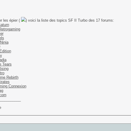
er les épier (
) voici la liste des topics SF II Turbo des 17 forums:
Saturn
Retrogaming
er
els
Ninja
9
Edition
y
adia
e Tears
ising
tro
me Rebirth
irates
ming Connexion
ag
com
___________