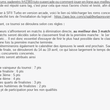
orums.paderetro.fr/t2383-tuto-supercade-ou-comment-jouer-en-ligne-aux-meill
e est réputé sans lag, c'est pour cela que nous l'avons choisi et testé, afin d
er à SFII Turbo en version arcade, voici le lien où télécharger les roms conce
cifié lors de l'installation du logiciel :
https://app.box.com/s/qab9re4aonsvq
nt, ce tournoi se déroulera selon ces règles
:
ueurs s'affronteront en matchs à élimination directe,
au meilleur des 3 match
tchs seront décidés selon le classement final de la première manche : le 1er 
tc... Il est donc essentiel d'essayer de finir le plus haut possible dans le cl
une fois la première manche terminée.
éterminerons également le calendrier des épreuves le week end prochain. Sa
 finale, se dérouleront du 14 au 19 avril, ce qui laisse largement le temps d
s concurrents concernés.
ints seront attribués ainsi
e vainqueur du tournoi : 7 pts
e finaliste : 6 pts
e 3ème : 5 pts
e 4ème : 4 pts
es quarts de finalistes : 3 pts
es huitièmes de finalistes : 2 pts
 pt de participation pour les non qualifiés