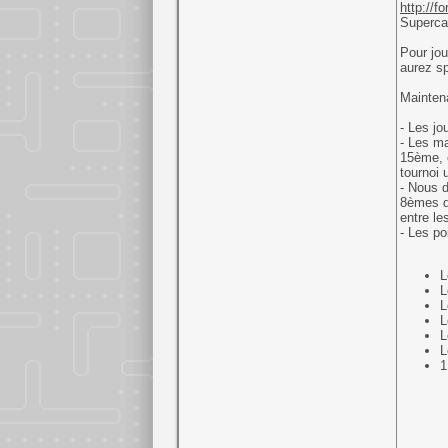
http://f
Supercad
Pour jou
aurez spé
Maintena
- Les jo
- Les ma
15ème, e
tournoi 
- Nous d
8èmes de
entre le
- Les po
L
L
L
L
L
L
1