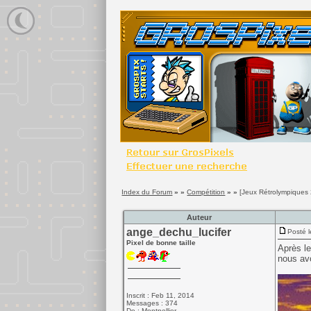
Index du Forum
» »
Compétition
» »
[Jeux Rétrolympiques 
Auteur
ange_dechu_lucifer
Posté l
Pixel de bonne taille
Après le
nous avo
Inscrit : Feb 11, 2014
Messages : 374
De : Montpellier