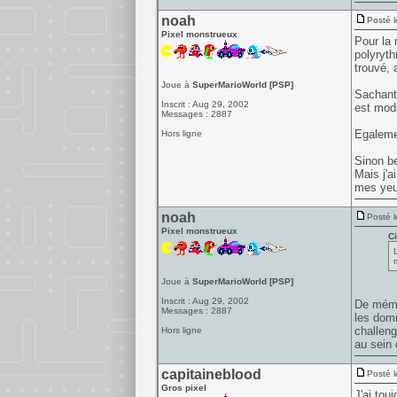
noah
Posté l
Pixel monstrueux
Pour la 
polyryth
trouvé, 
Joue à
SuperMarioWorld [PSP]
Sachant 
Inscrit : Aug 29, 2002
est modi
Messages : 2887
Egalemen
Hors ligne
Sinon be
Mais j'a
mes yeu
noah
Posté l
Pixel monstrueux
Ci
Joue à
SuperMarioWorld [PSP]
Inscrit : Aug 29, 2002
De mémoi
Messages : 2887
les dom
challeng
Hors ligne
au sein 
capitaineblood
Posté l
Gros pixel
J'ai tou