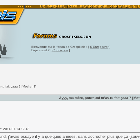
Bienvenue sur le forum de Grospixels : [
S'Enregistrer
]
Déjà inscrit ? [
Connexion
]
tu fait çaaa ? [Mother 3]
Ayyy, ma mère, pourquoi m'as-tu fait çaaa ? [Mot
e: 2014-01-13 12:43
und
, j'avais essayé il y a quelques années, sans accrocher plus que ça (souve