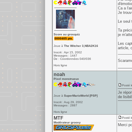
d'émotio
Ca a l'a
Je trouv
Le seul 
Ta préci
je m'att
Score au grosquiz
0000405 pts.
Les capt
Joue à
The Witcher 3,NBA2K16
article, 
______
Inscrit : Apr 15, 2002
Messages : 1447
De : Coordonnées 040/036
Scaramo
Hors ligne
noah
Pixel monstrueux
Posté l
Je répon
Joue à
SuperMarioWorld [PSP]
de lisibil
Inscrit : Aug 29, 2002
Messages : 2887
Hors ligne
MTF
Posté l
Modérateur groovy
Merci po