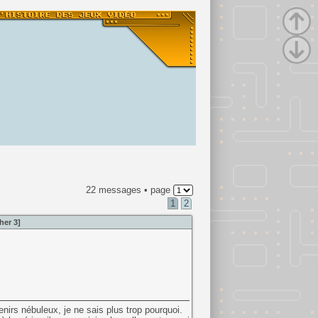
22 messages • page
1
2
her 3]
nirs nébuleux, je ne sais plus trop pourquoi.