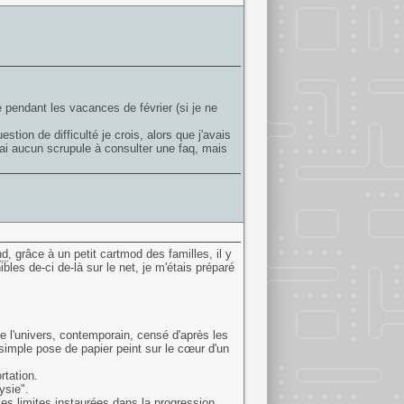
e pendant les vacances de février (si je ne
tion de difficulté je crois, alors que j'avais
'ai aucun scrupule à consulter une faq, mais
nd
, grâce à un petit cartmod des familles, il y
es de-ci de-là sur le net, je m'étais préparé
e l'univers, contemporain, censé d'après les
simple pose de papier peint sur le cœur d'un
rtation.
ysie".
les limites instaurées dans la progression