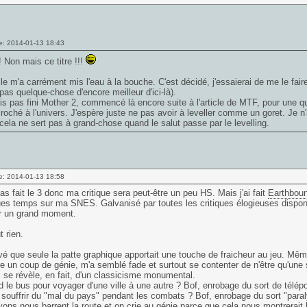
e: 2014-01-13 18:43
 ! Non mais ce titre !!!
cle m'a carrément mis l'eau à la bouche. C'est décidé, j'essaierai de me le fair
pas quelque-chose d'encore meilleur d'ici-là).
is pas fini Mother 2, commencé là encore suite à l'article de MTF, pour une ques
roché à l'univers. J'espère juste ne pas avoir à leveller comme un goret. Je n
 cela ne sert pas à grand-chose quand le salut passe par le levelling.
e: 2014-01-13 18:58
pas fait le 3 donc ma critique sera peut-être un peu HS. Mais j'ai fait
Earthbou
es temps sur ma SNES. Galvanisé par toutes les critiques élogieuses disponibl
r un grand moment.
t rien.
uvé que seule la patte graphique apportait une touche de fraicheur au jeu. Mêm
re un coup de génie, m'a semblé fade et surtout se contenter de n'être qu'une 
se révèle, en fait, d'un classicisme monumental.
 le bus pour voyager d'une ville à une autre ? Bof, enrobage du sort de télépo
souffrir du "mal du pays" pendant les combats ? Bof, enrobage du sort "paral
ons nous barrent la route et on crie au génie parce que cela nous montrerait 