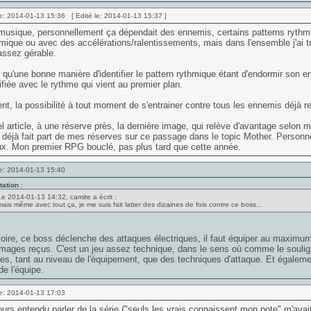
e: 2014-01-13 15:36 [ Edité le: 2014-01-13 15:37 ]
musique, personnellement ça dépendait des ennemis, certains patterns rythmiq
mique ou avec des accélérations/ralentissements, mais dans l'ensemble j'ai tr
assez gérable.
qu'une bonne manière d'identifier le pattern rythmique étant d'endormir son
fiée avec le rythme qui vient au premier plan.
t, la possibilité à tout moment de s'entrainer contre tous les ennemis déjà re
l article, à une réserve près, la dernière image, qui relève d'avantage selon 
i déjà fait part de mes réserves sur ce passage dans le topic Mother. Personn
x. Mon premier RPG bouclé, pas plus tard que cette année.
e: 2014-01-13 15:40
tation
:
Le 2014-01-13 14:32, camite a écrit :
mais même avec tout ça, je me suis fait latter des dizaines de fois contre ce boss...
re, ce boss déclenche des attaques électriques, il faut équiper au maximum
mages reçus. C'est un jeu assez technique, dans le sens où comme le soulig
es, tant au niveau de l'équipement, que des techniques d'attaque. Et égalem
de l'équipe.
e: 2014-01-13 17:03
jours entendu parler de la série ("seuls les vrais connaissent mon pote" m'avai