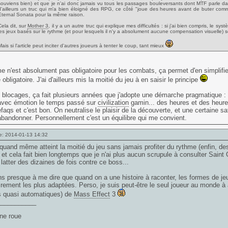
souviens bien) et que je n'ai donc jamais vu tous les passages bouleversants dont MTF parle da
d'ailleurs un truc qui m'a bien éloigné des RPG, ce côté "joue des heures avant de buter co
Eternal Sonata pour la même raison.
Cela dit, sur
Mother 3
, il y a un autre truc qui explique mes difficultés : si j'ai bien compris, le 
les jeux basés sur le rythme (et pour lesquels il n'y a absolument aucune compensation visuelle) 
ais si l'article peut inciter d'autres joueurs à tenter le coup, tant mieux
e n'est absolument pas obligatoire pour les combats, ça permet d'en simplifi
obligatoire. J'ai d'ailleurs mis la moitié du jeu à en saisir le principe
 blocages, ça fait plusieurs années que j'adopte une démarche pragmatique :
avec émotion le temps passé sur
civilization
gamin... des heures et des heures
aqs et c'est bon. On neutralise le plaisir de la découverte, et une certaine s
bandonner. Personnellement c'est un équilibre qui me convient.
e: 2014-01-13 14:32
i quand même atteint la moitié du jeu sans jamais profiter du rythme (enfin, 
 et cela fait bien longtemps que je n'ai plus aucun scrupule à consulter Sai
t latter des dizaines de fois contre ce boss...
ns presque à me dire que quand on a une histoire à raconter, les formes de j
irement les plus adaptées. Perso, je suis peut-être le seul joueur au monde à 
 quasi automatiques) de
Mass Effect
3
___________
une roue