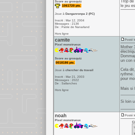
Trop de
Score au grosquiz
le jeu e
1061720 pts.
Joue à
Danganronpa 2 (PC)
Inscrit : Mar 12, 2004
Messages : 2136
De : Patrie de Nanarland
Hors ligne
camite
Posté l
Pixel monstrueux
Mother 
électriq
Dommage 
Score au grosquiz
un con s
0018186 pts.
Cela dit
Joue à
chercher du travail
rythme. 
Inscrit : Mar 21, 2003
pour moi
Messages : 2022
De : Sallanches
Mais si 
Hors ligne
______
Si loin 
noah
Posté l
Pixel monstrueux
Ci