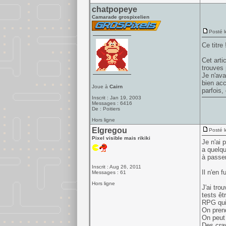
chatpopeye
Camarade grospixelien
Posté l
Ce titre
Cet arti
trouves 
Je n'ava
bien acc
Joue à
Cairn
parfois,
Inscrit : Jan 19, 2003
Messages : 6416
De : Poitiers
Hors ligne
Elgregou
Posté l
Pixel visible mais rikiki
Je n'ai 
a quelqu
à passe
Inscrit : Aug 26, 2011
Il n'en fu
Messages : 61
Hors ligne
J'ai tro
tests êt
RPG qui 
On prend
On peut 
Des cray