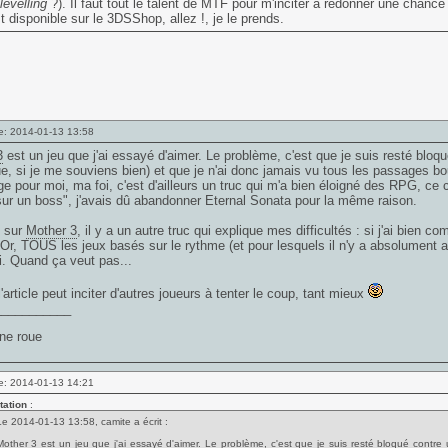
levelling
?). Il faut tout le talent de MTF pour m'inciter à redonner une chance 
st disponible sur le 3DSShop, allez !, je le prends.
e: 2014-01-13 13:58
3
est un jeu que j'ai essayé d'aimer. Le problème, c'est que je suis resté bloq
ue, si je me souviens bien) et que je n'ai donc jamais vu tous les passages b
pour moi, ma foi, c'est d'ailleurs un truc qui m'a bien éloigné des RPG, ce
ur un boss", j'avais dû abandonner Eternal Sonata pour la même raison.
, sur
Mother 3
, il y a un autre truc qui explique mes difficultés : si j'ai bien 
Or, TOUS les jeux basés sur le rythme (et pour lesquels il n'y a absolument 
. Quand ça veut pas...
l'article peut inciter d'autres joueurs à tenter le coup, tant mieux
___________
une roue
e: 2014-01-13 14:21
tation
:
Le 2014-01-13 13:58, camite a écrit :
Mother 3 est un jeu que j'ai essayé d'aimer. Le problème, c'est que je suis resté bloqué contre 