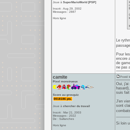
Joue à
SuperMarioWorld [PSP]
Inscrit : Aug 29, 2002
Messages : 2887
Hors ligne
M
Le rythm
passage 
Pour les
encore 
de gamef
ne pas a
camite
Posté l
Pixel monstrueux
Oui, j'a
hasard),
suis fai
Score au grosquiz
0018186 pts.
J'en vie
sont cla
Joue à
chercher du travail
combats
Inscrit : Mar 21, 2003
______
Messages : 2022
De : Sallanches
Si loin 
Hors ligne