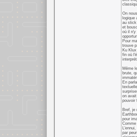
classiqu
On nous 
logique 
au stick
et bousc
où il n'
opportun
Pour ma 
trouve p
Ku Klux 
fin où l
interprét
Même le 
brute, q
immatéri
En parla
textuell
surprise
on avai
pouvoir 
Bref, je
Earthbou
pour ima
Comme di
L'ennui,
par peur