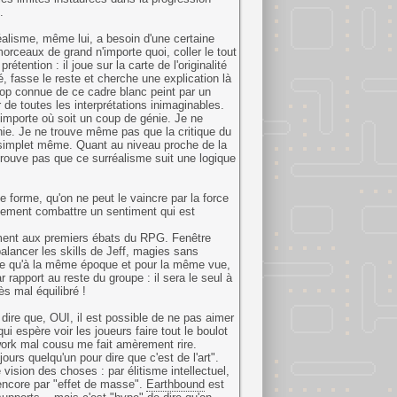
.
éalisme, même lui, a besoin d'une certaine
morceaux de grand n'importe quoi, coller le tout
tention : il joue sur la carte de l'originalité
, fasse le reste et cherche une explication là
trop connue de ce cadre blanc peint par un
 de toutes les interprétations inimaginables.
'importe où soit un coup de génie. Je ne
énie. Je ne trouve même pas que la critique du
e, simplet même. Quant au niveau proche de la
e trouve pas que ce surréalisme suit une logique
 forme, qu'on ne peut le vaincre par la force
éellement combattre un sentiment qui est
aiment aux premiers ébats du RPG. Fenêtre
alancer les skills de Jeff, magies sans
le qu'à la même époque et pour la même vue,
rapport au reste du groupe : il sera le seul à
ès mal équilibré !
dire que, OUI, il est possible de ne pas aimer
 espère voir les joueurs faire tout le boulot
hwork mal cousu me fait amèrement rire.
urs quelqu'un pour dire que c'est de l'art".
ision des choses : par élitisme intellectuel,
 encore par "effet de masse".
Earthbound
est