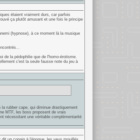
ues étaient vraiment durs, car parfois
ouvé ça plutôt amusant et une fois le principe
 ennemi (hypnose), à ce moment là la musique
ncontrés...
moi de la pédophilie que de l'homo-érotisme.
ellement c'est la seule fausse note du jeu à
 la rubber cape, qui diminue drastiquement
ne MTF, les boss proposent de vrais
ent nécessitant une véritable complémentarité
t dit un copain à l'époque, les yeux mouillés