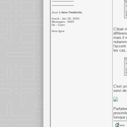
Ci
Joue à
faire l'imbécile.
Inscrit : Jan 28, 2005
Messages : 6865
De : Caen
C'était 
Hors ligne
différen
mais il 
notammen
l'accent
les cas,
Ci
l
C'est un
servi de
Parfaite
proximit
lorsque 