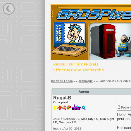
Index du Forum
» »
Technique
» »
Jouer en link aux jeu
Auteur
Rugal-B
Gros pixel
Posté l
Hello. V
peut on 
Joue à
Gradius FC, Mad City FC, Gun Sight
FC, Macross FC
Par exe
Inscrit : Apr 05, 2012