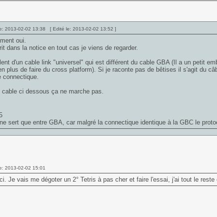
e: 2013-02-02 13:38 [ Edité le: 2013-02-02 13:52 ]
ment oui.
rit dans la notice en tout cas je viens de regarder.
rlent d'un cable link "universel" qui est différent du cable GBA (Il a un petit e
n plus de faire du cross platform). Si je raconte pas de bêtises il s'agit du 
 connectique.
 cable ci dessous ça ne marche pas.
5
 ne sert que entre GBA, car malgré la connectique identique à la GBC le prot
e: 2013-02-02 15:01
i. Je vais me dégoter un 2° Tetris à pas cher et faire l'essai, j'ai tout le rest