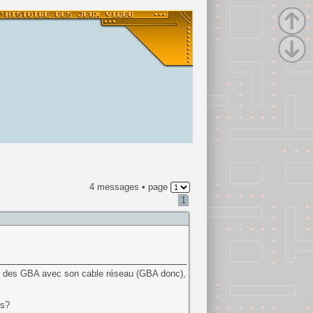
4 messages • page
1
he des GBA avec son cable réseau (GBA donc),
Vs?