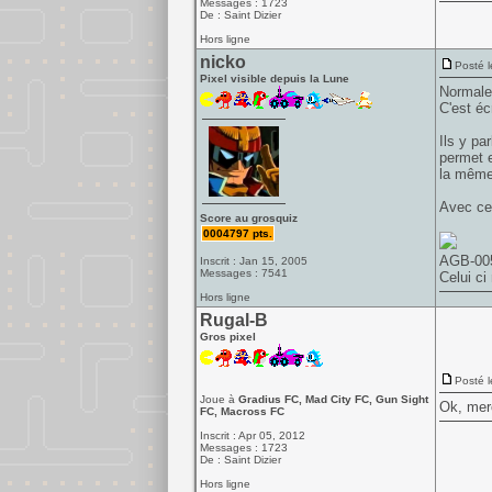
Messages : 1723
De : Saint Dizier
Hors ligne
nicko
Posté l
Pixel visible depuis la Lune
Normale
C'est éc
Ils y pa
permet e
la même
Avec ce
Score au grosquiz
0004797 pts.
AGB-00
Inscrit : Jan 15, 2005
Messages : 7541
Celui ci
Hors ligne
Rugal-B
Gros pixel
Posté l
Joue à
Gradius FC, Mad City FC, Gun Sight
Ok, merc
FC, Macross FC
Inscrit : Apr 05, 2012
Messages : 1723
De : Saint Dizier
Hors ligne