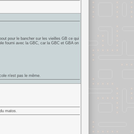
mbout pour le bancher sur les vieilles GB ce qui
câble fourni avec la GBC, car la GBC et GBA on
ocole n'est pas le même.
e du matos.