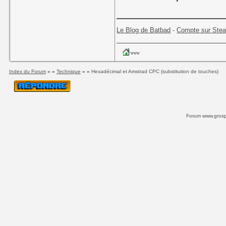
____________
Le Blog de Batbad
-
Compte sur Ste
Index du Forum
» »
Technique
» »
Hexadécimal et Amstrad CPC (substitution de touches)
Forum www.grospi