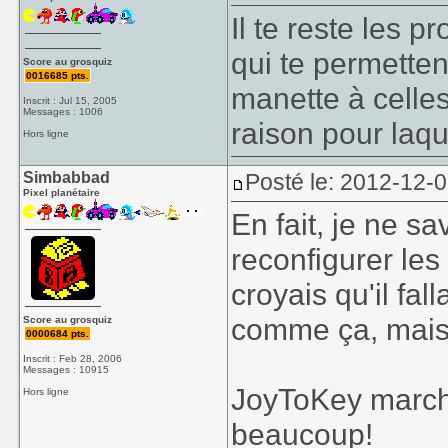
Il te reste les
qui te permette
Score au grosquiz
0016685 pts.
manette à celles 
Inscrit : Jul 15, 2005
Messages : 1006
raison pour laque
Hors ligne
Simbabbad
Posté le: 2012-12-
Pixel planétaire
En fait, je ne sa
reconfigurer les
croyais qu'il fall
comme ça, mais l
Score au grosquiz
0000684 pts.
Inscrit : Feb 28, 2006
Messages : 10915
JoyToKey marc
Hors ligne
beaucoup!