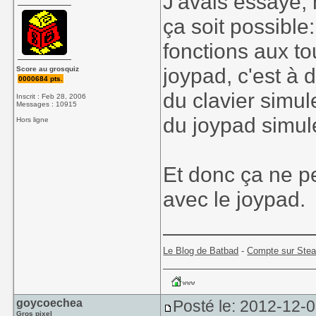
J'avais essayé,
ça soit possible
fonctions aux to
joypad, c'est à 
Score au grosquiz
0000684 pts.
du clavier simul
Inscrit : Feb 28, 2006
Messages : 10915
du joypad simule
Hors ligne
Et donc ça ne p
avec le joypad.
____________
Le Blog de Batbad
-
Compte sur Ste
goycoechea
Posté le: 2012-12-0
Gros pixel