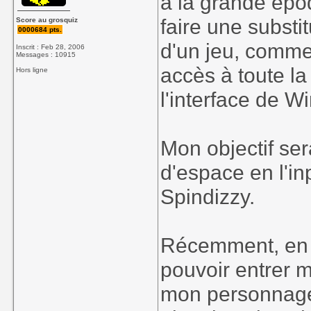
à la grande épo
faire une substi
Score au grosquiz
0000684 pts.
d'un jeu, commen
Inscrit : Feb 28, 2006
Messages : 10915
accès à toute l
Hors ligne
l'interface de 
Mon objectif ser
d'espace en l'i
Spindizzy.
Récemment, en n'
pouvoir entrer 
mon personnage