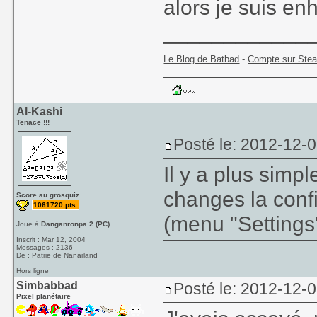
alors je suis enh
____________
Le Blog de Batbad
-
Compte sur Ste
Al-Kashi
Tenace !!!
Posté le: 2012-12-
Il y a plus simpl
changes la con
Score au grosquiz
1061720 pts.
(menu "Settings"
Joue à
Danganronpa 2 (PC)
Inscrit : Mar 12, 2004
Messages : 2136
De : Patrie de Nanarland
Hors ligne
Simbabbad
Posté le: 2012-12-
Pixel planétaire