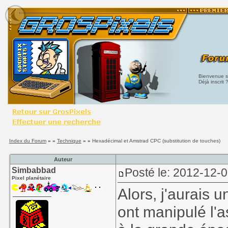
Bienvenue su
Déjà inscrit 
Index du Forum
» »
Technique
» »
Hexadécimal et Amstrad CPC (substitution de touches)
Auteur
Simbabbad
Posté le: 2012-12-
Pixel planétaire
Alors, j'aurais 
ont manipulé l'