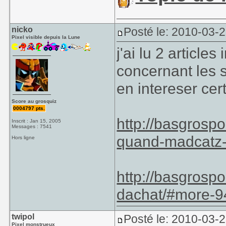
nicko
Posté le: 2010-03-
Pixel visible depuis la Lune
j'ai lu 2 article
concernant les 
en intereser cert
Score au grosquiz
0004797 pts.
http://basgrospo
Inscrit : Jan 15, 2005
Messages : 7541
quand-madcatz-r
Hors ligne
http://basgrospo
dachat/#more-9
twipol
Posté le: 2010-03-
Pixel monstrueux