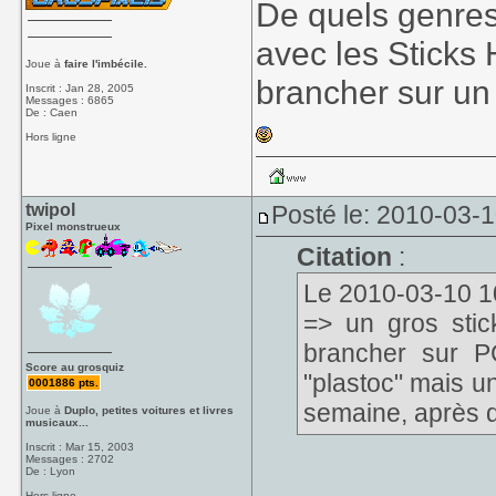
De quels genre
avec les Sticks 
Joue à
faire l'imbécile.
brancher sur un 
Inscrit : Jan 28, 2005
Messages : 6865
De : Caen
Hors ligne
twipol
Posté le: 2010-03-
Pixel monstrueux
Citation
:
Le 2010-03-10 10
=> un gros stic
brancher sur P
Score au grosquiz
"plastoc" mais u
0001886 pts.
semaine, après q
Joue à
Duplo, petites voitures et livres
musicaux...
Inscrit : Mar 15, 2003
Messages : 2702
De : Lyon
Hors ligne