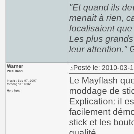
"Et quand ils d
menait à rien, c
focalisaient que
Les plus grands
leur attention."
G
Warner
Posté le: 2010-03-
Pixel banni
Le Mayflash que 
Inscrit : Sep 07, 2007
Messages : 1802
moddage de stic
Hors ligne
Explication: il 
facilement démo
stick et les bou
qualité.