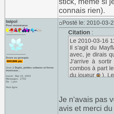
stick, même si je
connais rien).
twipol
Posté le: 2010-03-
Pixel monstrueux
Citation
:
Le 2010-03-16 11:
Il s'agit du Mayf
avec, je dirais 
Score au grosquiz
J'arrive à sorti
0001886 pts.
combos à part les
Joue à
Duplo, petites voitures et livres
musicaux...
du joueur
). Le
Inscrit : Mar 15, 2003
Messages : 2702
boutons pas trop
De : Lyon
Hors ligne
Je pense que sa 
Je n'avais pas v
joue pas intensiv
avis et merci du
devrait aller.