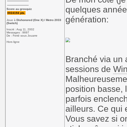
quelques années
Score au grosquiz
0024194 pts.
génération:
Joue à
Dishonored (One X) / Metro 2033
(Switch)
Inscrit : Aug 11, 2002
Messages : 8697
De : Ferté sous Jouarre
Hors ligne
Branché via un a
sessions de
Wi
Malheureusement
position basse, 
parfois enclench
ailleurs. Ce qui
Vous savez si o