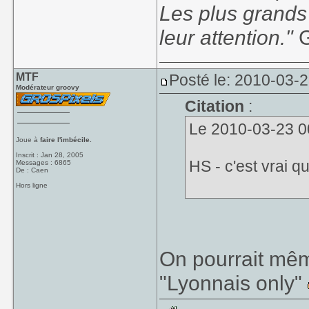
Les plus grands
leur attention."
G
MTF
Posté le: 2010-03-
Modérateur groovy
Citation
:
Le 2010-03-23 00:
Joue à
faire l'imbécile.
Inscrit : Jan 28, 2005
HS - c'est vrai qu
Messages : 6865
De : Caen
Hors ligne
On pourrait mêm
"Lyonnais only"