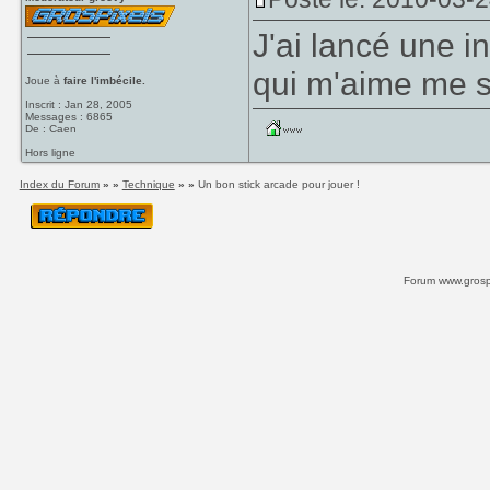
J'ai lancé une i
qui m'aime me 
Joue à
faire l'imbécile.
Inscrit : Jan 28, 2005
Messages : 6865
De : Caen
Hors ligne
Index du Forum
» »
Technique
» »
Un bon stick arcade pour jouer !
Forum www.grospi