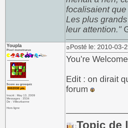
focalisaient que
Les plus grands
leur attention."
G
Youpla
Posté le: 2010-03-
Pixel monstrueux
You're Welcom
Edit : on dirait 
Score au grosquiz
forum
0002030 pts.
Inscrit : May 13, 2009
Messages : 3534
De : Villeurbanne
____________
Hors ligne
Topic de l