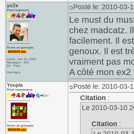
yoZe
Posté le: 2010-03-
Pixel imposant
Le must du must 
chez madcatz. Il
facilement. Il es
Score au grosquiz
genoux. Il est tr
0000600 pts.
vraiment pas mo
Inscrit : Jan 16, 2003
Messages : 903
De : Paris
A côté mon ex2 f
Hors ligne
Youpla
Posté le: 2010-03-1
Pixel monstrueux
Citation
:
Le 2010-03-10 20:
Citation
:
Score au grosquiz
0002030 pts.
Le 2010-03-10