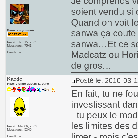
Je comprends vr
soient vendu si 
Quand on voit l
sanwa ça coute 2
Score au grosquiz
0004797 pts.
sanwa…Et ce sont
Inscrit : Jan 15, 2005
Messages : 7541
Madcatz ou Hori
Hors ligne
de gros…
Kaede
Posté le: 2010-03-1
Pixel visible depuis la Lune
En fait, tu ne fo
investissant da
- tu peux le mo
les limites des
Inscrit : Mar 06, 2002
Messages : 5340
limer - mais c'e
Hors ligne