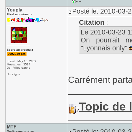
Youpla
Posté le: 2010-03-
Pixel monstrueux
Citation
:
Le 2010-03-23 12
On pourrait m
"Lyonnais only"
Score au grosquiz
0002030 pts.
Inscrit : May 13, 2009
Messages : 3534
De : Villeurbanne
Hors ligne
Carrément parta
____________
Topic de l
MTF
Posté le: 2010-03-
Modérateur groovy