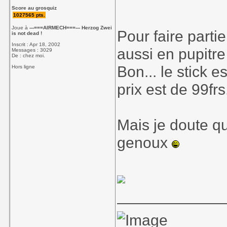
Score au grosquiz
1027565 pts.
Joue à
---===AIRMECH===--- Herzog Zwei
Pour faire partie
is not dead !
Inscrit : Apr 18, 2002
aussi en pupitre
Messages : 3029
De : chez moi.
Bon... le stick 
Hors ligne
prix est de 99fr
Mais je doute qu
genoux
____________