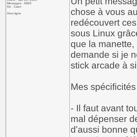
Un petit messa
Messages : 6865
De : Caen
chose à vous aut
Hors ligne
redécouvert ces 
sous Linux grâ
que la manette, 
demande si je n
stick arcade à s
Mes spécificités 
- Il faut avant to
mal dépenser des
d'aussi bonne qua