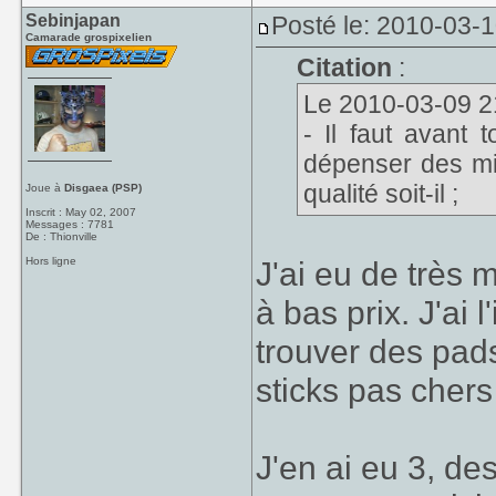
Sebinjapan
Posté le: 2010-03-
Camarade grospixelien
Citation
:
Le 2010-03-09 21
- Il faut avant 
dépenser des mil
qualité soit-il ;
Joue à
Disgaea (PSP)
Inscrit : May 02, 2007
Messages : 7781
De : Thionville
Hors ligne
J'ai eu de très
à bas prix. J'ai
trouver des pads
sticks pas cher
J'en ai eu 3, des