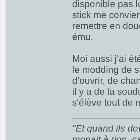
disponible pas 
J'avais regardé 
stick me convie
voyant que ç
remettre en dou
http://m.chupon.
ému.
stick-arcade-may
Acheté 40 euros
Moi aussi j'ai ét
les joueurs pas t
le modding de sti
d'ouvrir, de ch
il y a de la soud
s'élève tout de
____________
"Et quand ils d
menait à rien, c