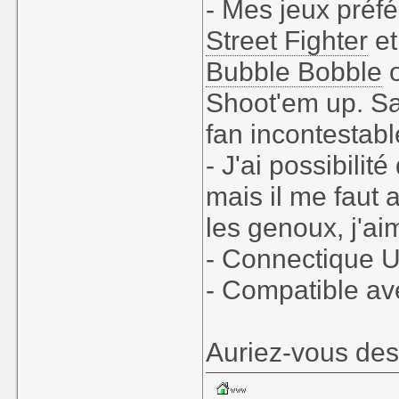
- Mes jeux préfé
Street Fighter
et
Bubble Bobble
o
Shoot'em up. Sa
fan incontestab
- J'ai possibilit
mais il me faut 
les genoux, j'aim
- Connectique U
- Compatible av
Auriez-vous des