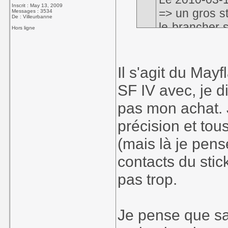
Inscrit : May 13, 2009
=> un gros st
Messages : 3534
De : Villeurbanne
le brancher 
Hors ligne
très "plasto
au bout d'u
Donpachi ...
Il s'agit du Mayf
SF IV avec, je di
pas mon achat. J
Hey ! Ta descr
connaissez ? O
précision et tous
demande quand
(mais là je pen
contacts du stic
pas trop.
Je pense que sa