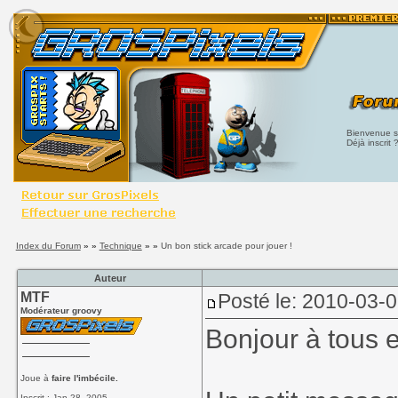
Bienvenue su
Déjà inscrit 
Index du Forum
» »
Technique
» »
Un bon stick arcade pour jouer !
Auteur
MTF
Posté le: 2010-03-
Modérateur groovy
Bonjour à tous e
Joue à
faire l'imbécile.
Inscrit : Jan 28, 2005