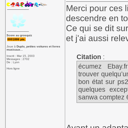
Merci pour ces l
descendre en to
Ce qui se dit su
et j'ai aussi re
Score au grosquiz
0001886 pts.
Joue à
Duplo, petites voitures et livres
musicaux...
Citation
:
Inscrit : Mar 15, 2003
Messages : 2702
De : Lyon
écumez Ebay.fr
Hors ligne
trouver quelqu’un
bon état sur p
quelques except
sanwa comptez 6
Ayant un adapta