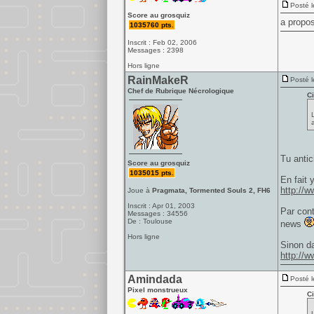
Posté l
Score au grosquiz
a propos
1035760 pts.
Inscrit : Feb 02, 2006
Messages : 2398
Hors ligne
RainMakeR
Posté l
Chef de Rubrique Nécrologique
Ci
Tu antic
Score au grosquiz
1035015 pts.
En fait 
http://
Joue à
Pragmata, Tormented Souls 2, FH6
Inscrit : Apr 01, 2003
Par cont
Messages : 34556
De : Toulouse
news
Hors ligne
Sinon da
http://
Amindada
Posté l
Pixel monstrueux
Ci