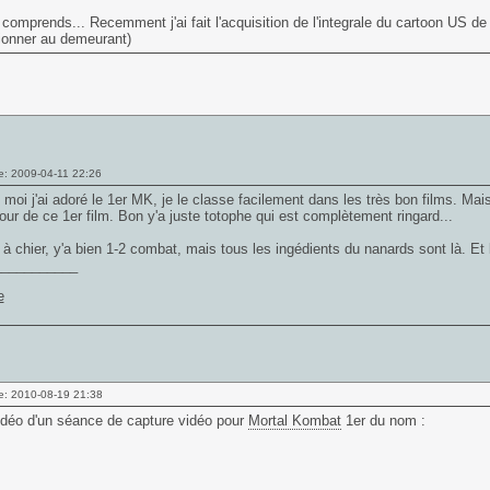
 comprends... Recemment j'ai fait l'acquisition de l'integrale du cartoon US d
ionner au demeurant)
e: 2009-04-11 22:26
moi j'ai adoré le 1er MK, je le classe facilement dans les très bon films. Mai
r de ce 1er film. Bon y'a juste totophe qui est complètement ringard...
 à chier, y'a bien 1-2 combat, mais tous les ingédients du nanards sont là. Et 
___________
e: 2010-08-19 21:38
idéo d'un séance de capture vidéo pour
Mortal Kombat
1er du nom :