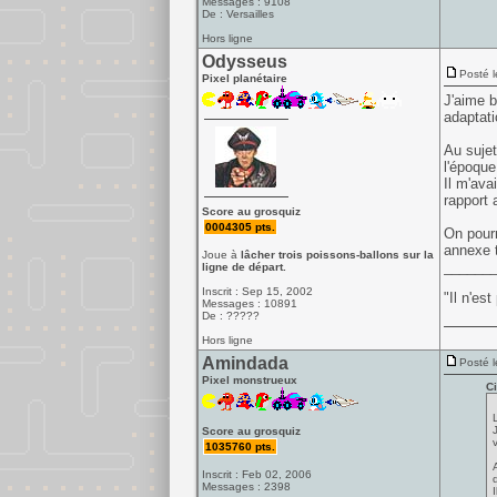
Messages : 9108
De : Versailles
Hors ligne
Odysseus
Posté l
Pixel planétaire
J'aime 
adaptat
Au sujet
l'époque
Il m'ava
rapport 
Score au grosquiz
0004305 pts.
On pourr
annexe t
Joue à
lâcher trois poissons-ballons sur la
______
ligne de départ.
Inscrit : Sep 15, 2002
"Il n'es
Messages : 10891
De : ?????
Hors ligne
Amindada
Posté l
Pixel monstrueux
Ci
Score au grosquiz
1035760 pts.
Inscrit : Feb 02, 2006
Messages : 2398