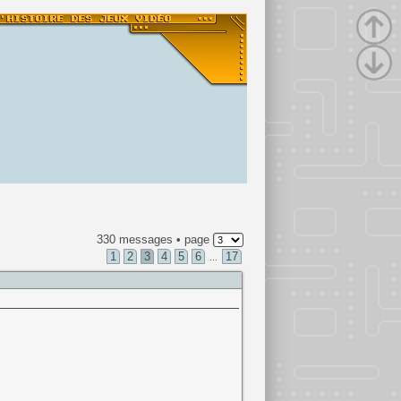
330 messages • page
1
2
3
4
5
6
17
...