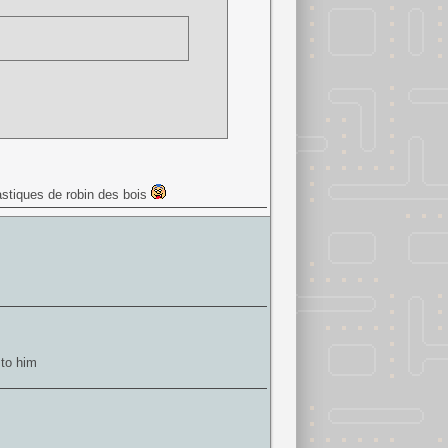
n ça fait bien 1an qu'on a plus de news
moviemistakes.htm
tastiques de robin des bois
 to him