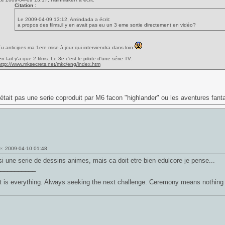
Citation
:
Le 2009-04-09 13:12, Amindada a écrit:
a propos des films,il y en avait pas eu un 3 eme sortie directement en vidéo?
Tu anticipes ma 1ere mise à jour qui interviendra dans loin
n fait y'a que 2 films. Le 3e c'est le pilote d'une série TV.
http://www.mksecrets.net/mkc/eng/index.htm
Par contre y'a bien un 3e film qui a été longtemps annoncé avec le retour de totophe ^^ Mais bo
Sinon dans la série erreur de film =>
http://www.mksecrets.net/mkannihilation/eng/mkannihilation-
http://www.mksecrets.net/mktm/eng/mktm-moviemistakes.htm
'était pas une serie coproduit par M6 facon "highlander" ou les aventures fan
e: 2009-04-10 01:48
i une serie de dessins animes, mais ca doit etre bien edulcore je pense...
___________
t is everything. Always seeking the next challenge. Ceremony means nothing