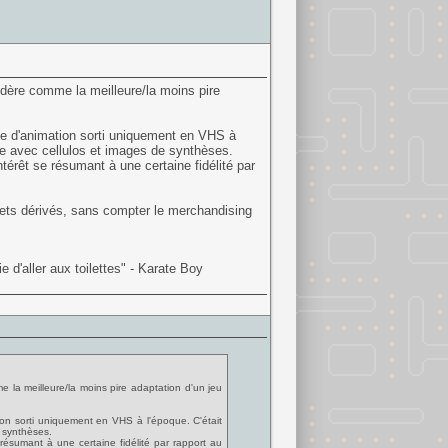
idère comme la meilleure/la moins pire
ge d'animation sorti uniquement en VHS à
ique avec cellulos et images de synthèses.
ntérêt se résumant à une certaine fidélité par
uets dérivés, sans compter le merchandising
 d'aller aux toilettes" - Karate Boy
e la meilleure/la moins pire adaptation d'un jeu
ion sorti uniquement en VHS à l'époque. C'était
e synthèses.
e résumant à une certaine fidélité par rapport au