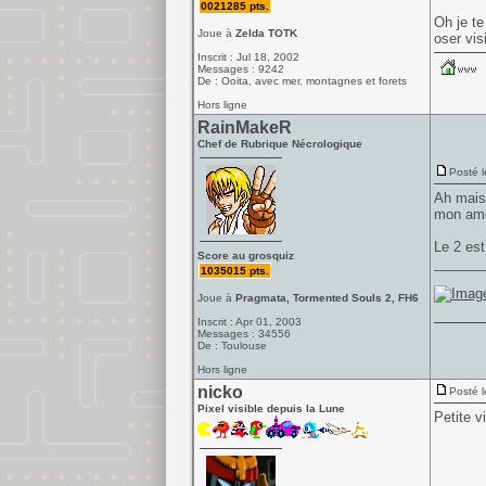
0021285 pts.
Oh je te
Joue à
Zelda TOTK
oser vis
Inscrit : Jul 18, 2002
Messages : 9242
De : Ooita, avec mer, montagnes et forets
Hors ligne
RainMakeR
Chef de Rubrique Nécrologique
Posté l
Ah mais 
mon amou
Le 2 est
Score au grosquiz
______
1035015 pts.
Joue à
Pragmata, Tormented Souls 2, FH6
Inscrit : Apr 01, 2003
Messages : 34556
De : Toulouse
Hors ligne
nicko
Posté l
Pixel visible depuis la Lune
Petite v