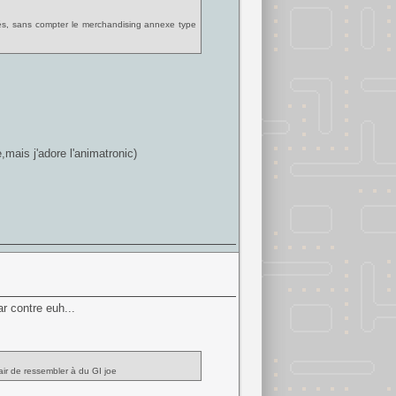
vés, sans compter le merchandising annexe type
,mais j'adore l'animatronic)
r contre euh...
'air de ressembler à du GI joe