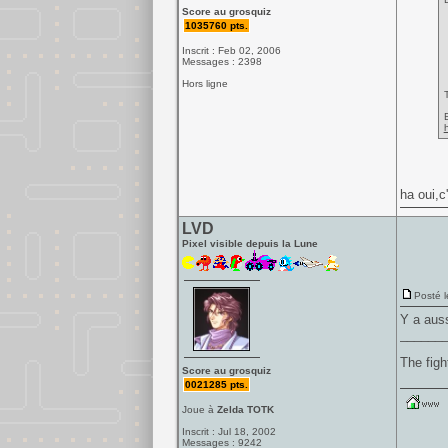
Score au grosquiz
1035760 pts.
Inscrit : Feb 02, 2006
Messages : 2398
Hors ligne
E
ha oui,c
LVD
Pixel visible depuis la Lune
Posté l
Y a auss
______
The figh
Score au grosquiz
0021285 pts.
Joue à
Zelda TOTK
Inscrit : Jul 18, 2002
Messages : 9242