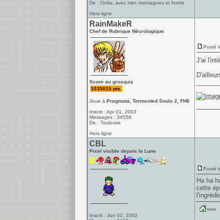
De : Ooita, avec mer, montagnes et forets
Hors ligne
RainMakeR
Chef de Rubrique Nécrologique
Posté l
J'ai l'i
D'ailleu
______
Score au grosquiz
1035015 pts.
Joue à
Pragmata, Tormented Souls 2, FH6
Inscrit : Apr 01, 2003
Messages : 34556
De : Toulouse
Hors ligne
CBL
Pixel visible depuis la Lune
Posté l
Ha ha ha
cette ép
l'ingréd
Inscrit : Jun 02, 2002