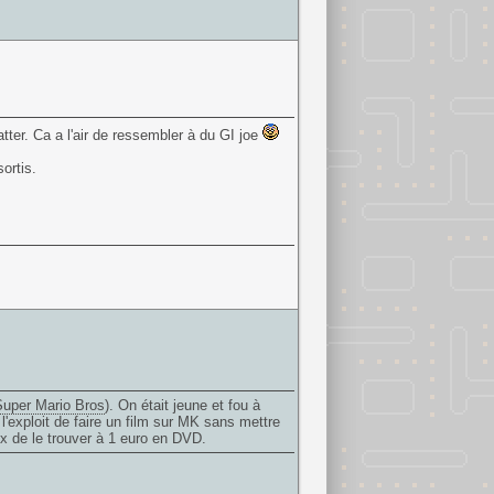
atter. Ca a l'air de ressembler à du GI joe
ortis.
uper Mario Bros
). On était jeune et fou à
l'exploit de faire un film sur MK sans mettre
eux de le trouver à 1 euro en DVD.