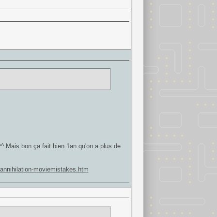
^^ Mais bon ça fait bien 1an qu'on a plus de
annihilation-moviemistakes.htm