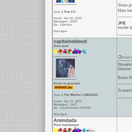
Sinon je
Mais bon
Joue à
Tron 2.0
______
Inscrit : Apr 25, 2002
Messages : 3525
JPB
,
De : Liverdun
tombé d
Hors ligne
capitaineblood
Gros pixel
Posté l
Wouahou 
Dossier 
Bravo R
______
Score au grosquiz
0000405 pts.
Scaramo
Joue à
The Witcher 3,NBA2K16
Inscrit : Apr 15, 2002
Messages : 1447
De : Coordonnées 040/036
Hors ligne
Amindada
Pixel monstrueux