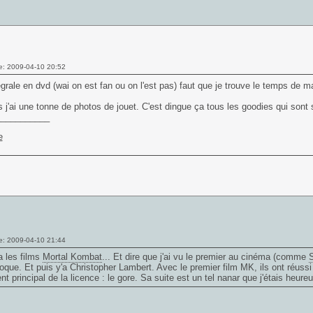
e: 2009-04-10 20:52
ntégrale en dvd (wai on est fan ou on l'est pas) faut que je trouve le temps de m
rs j'ai une tonne de photos de jouet. C'est dingue ça tous les goodies qui sont s
___________
e: 2009-04-10 21:44
 les films
Mortal Kombat
... Et dire que j'ai vu le premier au cinéma (comme
S
oque. Et puis y'a Christopher Lambert. Avec le premier film MK, ils ont réussi 
ient principal de la licence : le gore. Sa suite est un tel nanar que j'étais heur