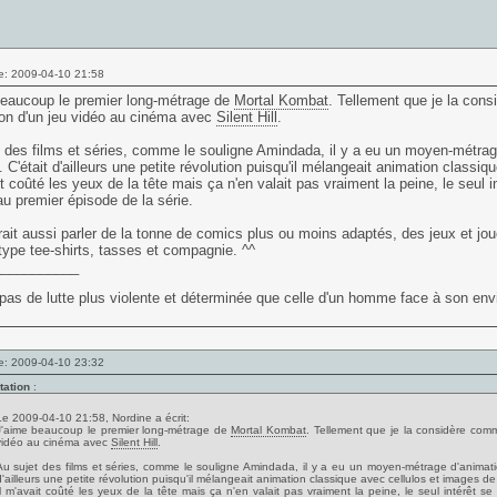
e: 2009-04-10 21:58
beaucoup le premier long-métrage de
Mortal Kombat
. Tellement que je la cons
ion d'un jeu vidéo au cinéma avec
Silent Hill
.
 des films et séries, comme le souligne Amindada, il y a eu un moyen-métra
. C'était d'ailleurs une petite révolution puisqu'il mélangeait animation class
it coûté les yeux de la tête mais ça n'en valait pas vraiment la peine, le seul i
au premier épisode de la série.
ait aussi parler de la tonne de comics plus ou moins adaptés, des jeux et jo
ype tee-shirts, tasses et compagnie. ^^
___________
t pas de lutte plus violente et déterminée que celle d'un homme face à son envie
e: 2009-04-10 23:32
tation
:
Le 2009-04-10 21:58, Nordine a écrit:
J'aime beaucoup le premier long-métrage de
Mortal Kombat
. Tellement que je la considère comm
vidéo au cinéma avec
Silent Hill
.
Au sujet des films et séries, comme le souligne Amindada, il y a eu un moyen-métrage d'animat
d'ailleurs une petite révolution puisqu'il mélangeait animation classique avec cellulos et images d
Il m'avait coûté les yeux de la tête mais ça n'en valait pas vraiment la peine, le seul intérêt s