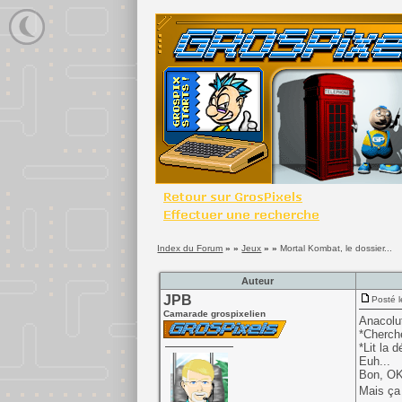
Index du Forum
» »
Jeux
» »
Mortal Kombat, le dossier...
Auteur
JPB
Posté l
Camarade grospixelien
Anacolut
*Cherche
*Lit la d
Euh...
Bon, OK
Mais ça