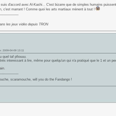
 suis d'accord avec Al-Kashi... C'est bizarre que de simples humains puissen
, c'est marrant ! Comme quoi les arts martiaux mènent à tout !
___________
ans les jeux vidéo depuis TRON
e: 2009-04-09 13:11
quel taf pfiouuu.
trés interessant à lire, même pour quelqu'un qui n'a pratiqué que le 1 et un pe
ain.
___________
uche, scaramouche, will you do the Fandango !