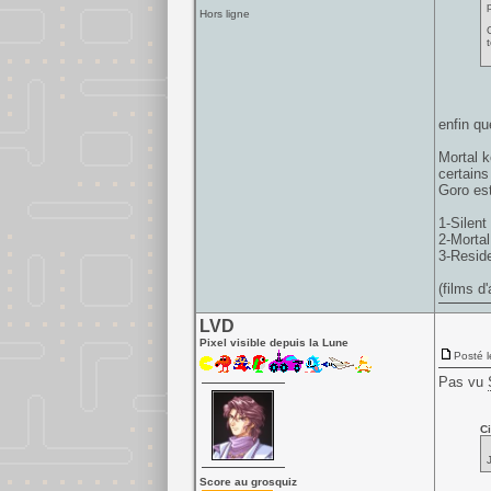
Hors ligne
enfin qu
Mortal k
certains
Goro est
1-Silent 
2-Morta
3-Reside
(films d
LVD
Pixel visible depuis la Lune
Posté l
Pas vu
Ci
Score au grosquiz