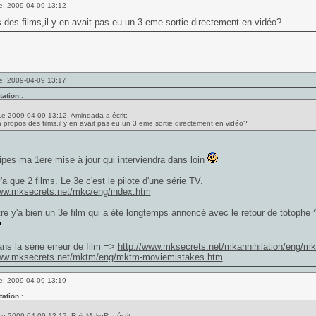
e: 2009-04-09 13:12
 des films,il y en avait pas eu un 3 eme sortie directement en vidéo?
e: 2009-04-09 13:17
tation
:
Le 2009-04-09 13:12, Amindada a écrit:
a propos des films,il y en avait pas eu un 3 eme sortie directement en vidéo?
ipes ma 1ere mise à jour qui interviendra dans loin
y'a que 2 films. Le 3e c'est le pilote d'une série TV.
www.mksecrets.net/mkc/eng/index.htm
re y'a bien un 3e film qui a été longtemps annoncé avec le retour de totophe 
ns la série erreur de film =>
http://www.mksecrets.net/mkannihilation/eng/mk
www.mksecrets.net/mktm/eng/mktm-moviemistakes.htm
e: 2009-04-09 13:19
tation
:
Le 2009-04-09 13:17, RainMakeR a écrit: