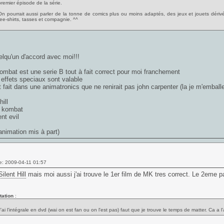
premier épisode de la série.
On pourrait aussi parler de la tonne de comics plus ou moins adaptés, des jeux et jouets déri
tee-shirts, tasses et compagnie. ^^
elqu'un d'accord avec moi!!!
ombat est une serie B tout à fait correct pour moi franchement
 effets speciaux sont valable
 fait dans une animatronics que ne renirait pas john carpenter (la je m'emballe
hill
l kombat
nt evil
'animation mis à part)
e: 2009-04-11 01:57
Silent Hill
mais moi aussi j'ai trouve le 1er film de MK tres correct. Le 2eme pa
tation
:
J'ai l'intégrale en dvd (wai on est fan ou on l'est pas) faut que je trouve le temps de matter. Ca a l