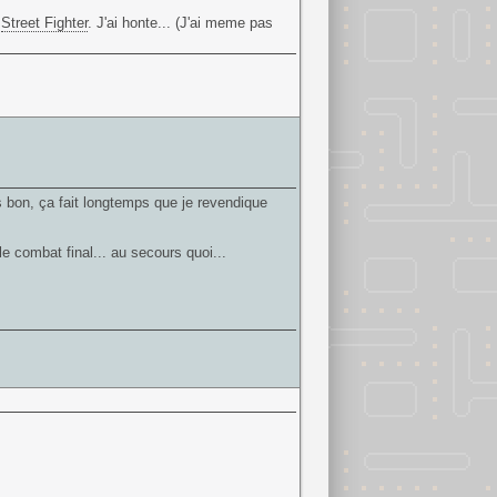
e
Street Fighter
. J'ai honte... (J'ai meme pas
s bon, ça fait longtemps que je revendique
le combat final... au secours quoi...