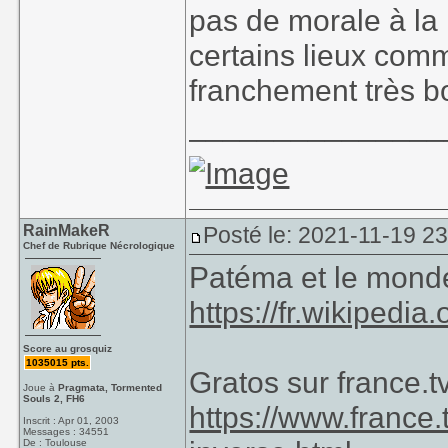
pas de morale à la 
certains lieux co
franchement très bo
_______________
RainMakeR
Posté le: 2021-11-19 23
Chef de Rubrique Nécrologique
Patéma et le mond
https://fr.wikipe
Score au grosquiz
1035015 pts.
Gratos sur france.t
Joue à
Pragmata, Tormented
Souls 2, FH6
https://www.france
Inscrit : Apr 01, 2003
Messages : 34551
De : Toulouse