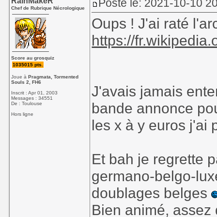
RainMakeR
Posté le: 2021-10-10 2
Chef de Rubrique Nécrologique
Oups ! J'ai raté l'ar
https://fr.wikiped
Score au grosquiz
1035015 pts.
Joue à
Pragmata, Tormented
Souls 2, FH6
J'avais jamais ente
Inscrit : Apr 01, 2003
Messages : 34551
bande annonce pour
De : Toulouse
Hors ligne
les x à y euros j'ai 
Et bah je regrette pa
germano-belgo-lux
doublages belges
Bien animé, assez d