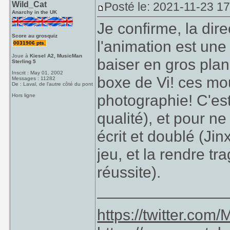
Wild_Cat
Posté le: 2021-11-23 1
Anarchy in the UK
Je confirme, la dire
Score au grosquiz
l'animation est une
0031906 pts.
Joue à
Kiesel A2, MusicMan
baiser en gros plan
Sterling 5
Inscrit : May 01, 2002
boxe de Vi! ces m
Messages : 11282
De : Laval, de l'autre côté du pont
photographie! C'est
Hors ligne
qualité), et pour n
écrit et doublé (Ji
jeu, et la rendre tr
réussite).
_______________
https://twitter.co