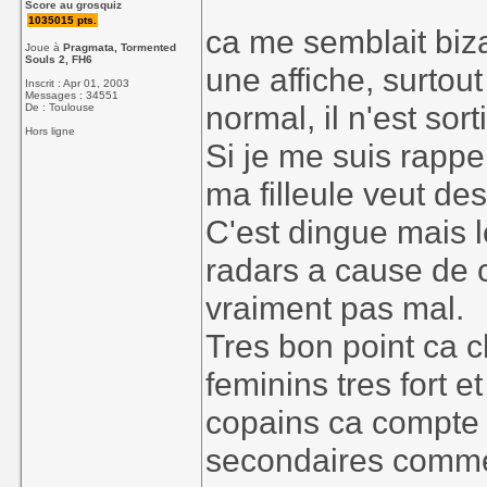
Score au grosquiz
1035015 pts.
ca me semblait biz
Joue à
Pragmata, Tormented
Souls 2, FH6
une affiche, surtout 
Inscrit : Apr 01, 2003
Messages : 34551
normal, il n'est sort
De : Toulouse
Hors ligne
Si je me suis rappel
ma filleule veut des
C'est dingue mais l
radars a cause de c
vraiment pas mal.
Tres bon point ca 
feminins tres fort 
copains ca compte 
secondaires comme