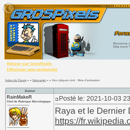
Bienvenue su
Déjà inscrit 
Index du Forum
» »
Hors-sujet
» »
Vos critiques ciné : films d'animation
Auteur
RainMakeR
Posté le: 2021-10-03 2
Chef de Rubrique Nécrologique
Raya et le Dernier
https://fr.wikipedi