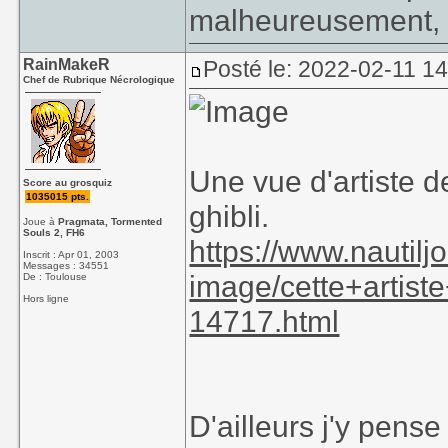
malheureusement, m
RainMakeR
Posté le: 2022-02-11 1
Chef de Rubrique Nécrologique
Une vue d'artiste 
Score au grosquiz
1035015 pts.
ghibli.
Joue à
Pragmata, Tormented
Souls 2, FH6
https://www.nautilj
Inscrit : Apr 01, 2003
Messages : 34551
image/cette+artis
De : Toulouse
Hors ligne
14717.html
D'ailleurs j'y pense