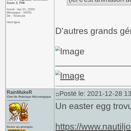
Souls 2, FH6
Inscrit : Apr 01, 2003
Messages : 34551
De : Toulouse
Hors ligne
D'autres grands gén
_______________
RainMakeR
Posté le: 2021-12-28 1
Chef de Rubrique Nécrologique
Un easter egg trov
https://www.nautilj
Score au grosquiz
1035015 pts.