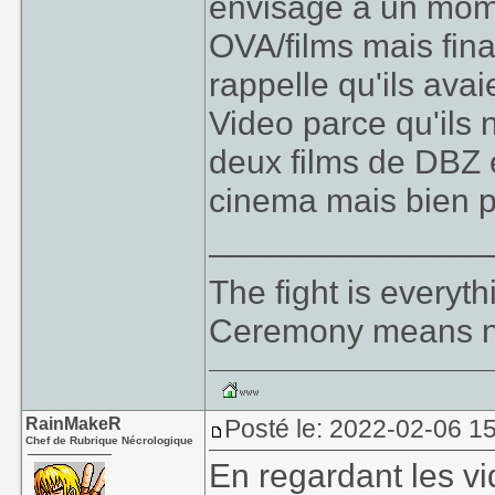
envisage a un mom
OVA/films mais fina
rappelle qu'ils ava
Video parce qu'ils n
deux films de DBZ 
cinema mais bien p
_______________
The fight is everyt
Ceremony means no
RainMakeR
Posté le: 2022-02-06 1
Chef de Rubrique Nécrologique
En regardant les vi