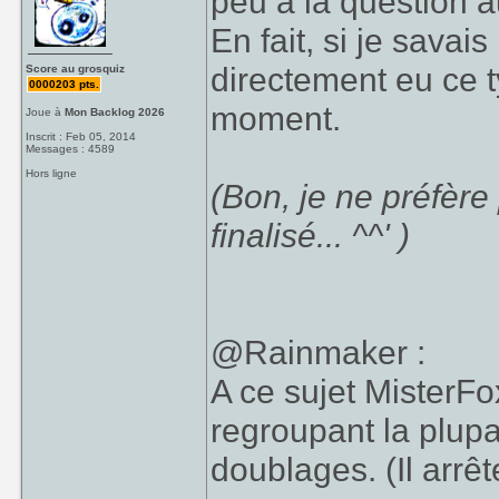
peu à la question a
En fait, si je savai
directement eu ce t
Score au grosquiz
0000203 pts.
moment.
Joue à
Mon Backlog 2026
Inscrit : Feb 05, 2014
Messages : 4589
Hors ligne
(Bon, je ne préfère
finalisé... ^^' )
@Rainmaker :
A ce sujet MisterFo
regroupant la plup
doublages. (Il arrête