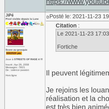
https://www.youtu
JiPé
Posté le: 2021-11-23 1
Pixel visible depuis la Lune
Citation
:
Le 2021-11-23 17:03, 
Fortiche
Score au grosquiz
0002920 pts.
Joue à
STREETS OF RAGE 4 !!!
Inscrit : Apr 26, 2008
Messages : 5621
De : valence passion
Il peuvent légitime
Hors ligne
Je rejoins les louan
réalisation et la c
est très bien animé