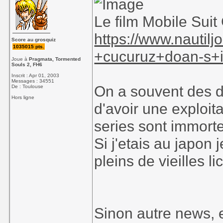
Le film Mobile Sui
https://www.nautil
Score au grosquiz
1035015 pts.
+cucuruz+doan-s
Joue à
Pragmata, Tormented
Souls 2, FH6
Inscrit : Apr 01, 2003
Messages : 34551
On a souvent des d
De : Toulouse
Hors ligne
d'avoir une exploit
series sont immorte
Si j'etais au japon
pleins de vieilles l
Sinon autre news, et 