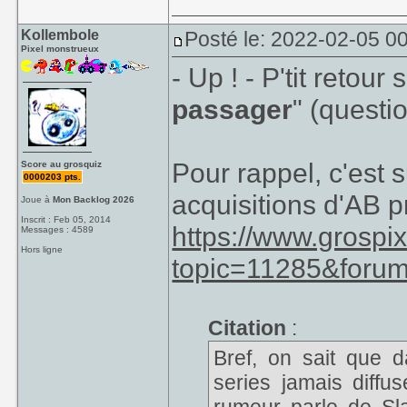
Kollembole
Posté le: 2022-02-05 00
Pixel monstrueux
- Up ! - P'tit retour 
passager
" (questi
Pour rappel, c'est s
Score au grosquiz
0000203 pts.
acquisitions d'AB p
Joue à
Mon Backlog 2026
Inscrit : Feb 05, 2014
https://www.grospi
Messages : 4589
Hors ligne
topic=11285&foru
Citation
:
Bref, on sait que 
series jamais diff