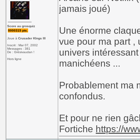
jamais joué)
Score au grosquiz
Une énorme claque v
0000315 pts.
vue pour ma part , 
Joue à
Crusader KIngs III
Inscrit : Mar 07, 2002
Messages : 381
univers intéressan
De : Grésivaudan !
Hors ligne
manichéens ...
Probablement ma me
confondus.
Et pour ne rien gâch
Fortiche
https://ww