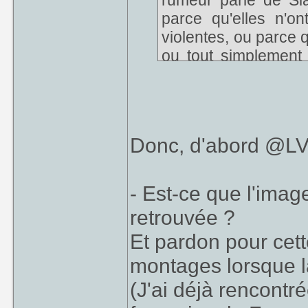
rumeur parle de Sl
parce qu'elles n'o
violentes, ou parce q
ou tout simplement
fasse l'acquisition.
Ils avaient meme, 
were 11", dont on a
alors que la VHS n'eta
Donc, d'abord @LVD
- Est-ce que l'imag
retrouvée ?
Et pardon pour cett
montages lorsque l
(J'ai déjà rencontr