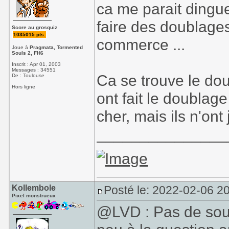
ca me parait dingu
faire des doublage
Score au grosquiz
1035015 pts.
commerce ...
Joue à
Pragmata, Tormented
Souls 2, FH6
Inscrit : Apr 01, 2003
Messages : 34551
Ca se trouve le dou
De : Toulouse
Hors ligne
ont fait le doublag
cher, mais ils n'ont
_______________
Kollembole
Posté le: 2022-02-06 2
Pixel monstrueux
@LVD : Pas de sou