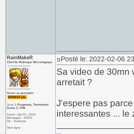
RainMakeR
Posté le: 2022-02-06 2
Chef de Rubrique Nécrologique
Sa video de 30mn wai
arretait ?
Score au grosquiz
1035015 pts.
J'espere pas parce
Joue à
Pragmata, Tormented
Souls 2, FH6
interessantes ... le 
Inscrit : Apr 01, 2003
Messages : 34551
_______________
De : Toulouse
Hors ligne