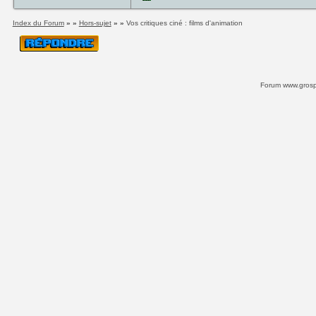
Index du Forum
» »
Hors-sujet
» »
Vos critiques ciné : films d'animation
Forum www.grospi