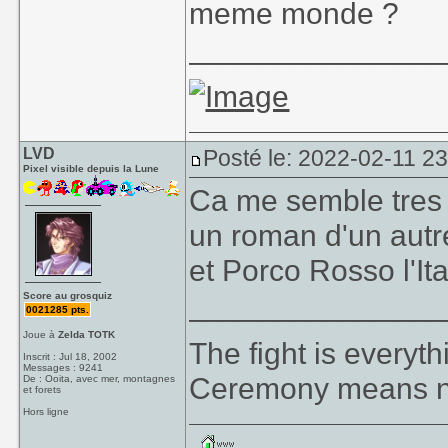
meme monde ?
_______________
LVD
Posté le: 2022-02-11 2
Pixel visible depuis la Lune
Ca me semble tres di
un roman d'un autre
et Porco Rosso l'It
_______________
Score au grosquiz
0021285 pts.
Joue à
Zelda TOTK
The fight is everyt
Inscrit : Jul 18, 2002
Messages : 9241
Ceremony means no
De : Ooita, avec mer, montagnes
et forets
Hors ligne