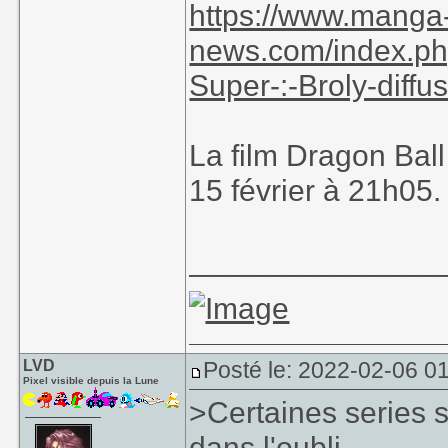
https://www.manga
news.com/index.php
Super-:-Broly-diffu
La film Dragon Ball
15 février à 21h05.
_______________
LVD
Posté le: 2022-02-06 0
Pixel visible depuis la Lune
>Certaines series s
dans l'oubli