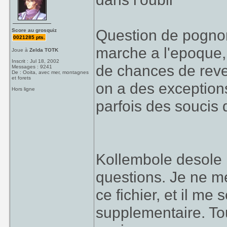
Question de pognon 
Score au grosquiz
0021285 pts.
marche a l'epoque, 
Joue à
Zelda TOTK
Inscrit : Jul 18, 2002
de chances de reve
Messages : 9241
De : Ooita, avec mer, montagnes
et forets
on a des exception
Hors ligne
parfois des soucis d
Kollembole desole 
questions. Je ne m
ce fichier, et il me
supplementaire. Tou