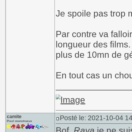
Je spoile pas trop m
Par contre va fallo
longueur des films.
plus de 10mn de gén
En tout cas un chou
_______________
camite
Posté le: 2021-10-04 1
Pixel monstrueux
Bof,
Raya
je ne sui