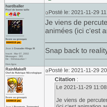
hardballer
Pixel de bonne taille
Posté le: 2021-11-29 11
Je viens de percuter
animées (ici c'est
_______________
Score au grosquiz
0000315 pts.
Snap back to realit
Joue à
Crusader KIngs III
Inscrit : Mar 07, 2002
Messages : 381
De : Grésivaudan !
Hors ligne
RainMakeR
Posté le: 2021-11-29 2
Chef de Rubrique Nécrologique
Citation
:
Le 2021-11-29 11:08, 
Score au grosquiz
Je viens de percuter
1035015 pts.
(ici c'est animation
Joue à
Pragmata, Tormented