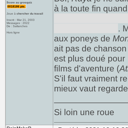
Score au grosquiz
à la toute fin quan
0018186 pts.
Joue à
chercher du travail
confiance à la "mé
Inscrit : Mar 21, 2003
Messages : 2022
sauver le monde
. 
De : Sallanches
Hors ligne
aux poneys de
Mon
ait pas de chanson
est plus doué pour
films d'aventure (
At
S'il faut vraiment 
mieux vaut regarde
_______________
Si loin une roue