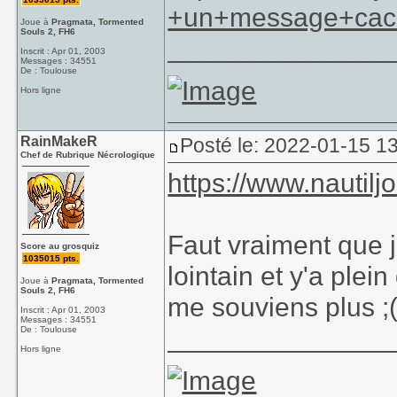
+un+message+cac
Joue à
Pragmata, Tormented
Souls 2, FH6
_______________
Inscrit : Apr 01, 2003
Messages : 34551
De : Toulouse
Hors ligne
RainMakeR
Posté le: 2022-01-15 1
Chef de Rubrique Nécrologique
https://www.nauti
Faut vraiment que j
Score au grosquiz
1035015 pts.
lointain et y'a plein
Joue à
Pragmata, Tormented
Souls 2, FH6
me souviens plus ;
Inscrit : Apr 01, 2003
Messages : 34551
_______________
De : Toulouse
Hors ligne