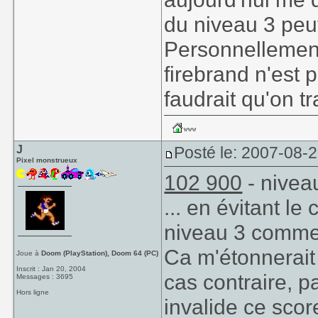
du niveau 3 peut
Personnellement,
firebrand n'est 
faudrait qu'on t
J
Posté le: 2007-08-
Pixel monstrueux
102 900
- nivea
... en évitant l
niveau 3 comme
Ca m'étonnerait
Joue à
Doom (PlayStation), Doom 64 (PC)
Inscrit : Jan 20, 2004
cas contraire, p
Messages : 3695
Hors ligne
invalide ce scor