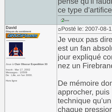
pense qu'il faudr
ce type d'artifice
David
Posté le: 2007-08-
Glaçon du sentiment
Je veux pas dir
est un fan abso
jour expliqué c
nez un Firebran
Joue à
Clair Obscur Expedition 33
Inscrit : Mar 17, 2002
Messages : 10509
De : Lille, en l'an 3000.
De mémoire donc,
Hors ligne
approcher, puis 
technique qu'un 
chaque pression 