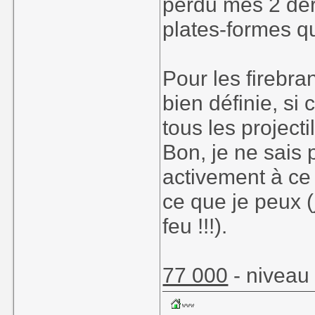
perdu mes 2 der
plates-formes qu
Pour les firebra
bien définie, si 
tous les project
Bon, je ne sais p
activement à ce 
ce que je peux (
feu !!!).
77 000
- niveau