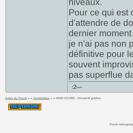
niveaux.
Pour ce qui est 
d'attendre de do
dernier moment e
je n'ai pas non 
définitive pour l
souvent improvis
pas superflue d
Index du Forum
» »
Compétition
» »
HIGH SCORE - Ghosts'N goblins
Forum www.grospi