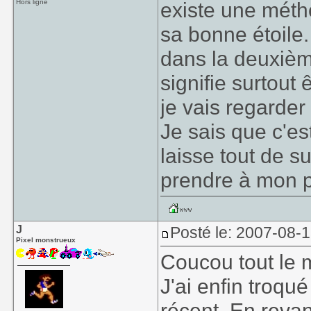
Hors ligne
existe une méth
sa bonne étoile.
dans la deuxième
signifie surtout 
je vais regarder 
Je sais que c'es
laisse tout de s
prendre à mon p
J
Posté le: 2007-08-
Pixel monstrueux
Coucou tout le m
J'ai enfin troq
récent. En revan