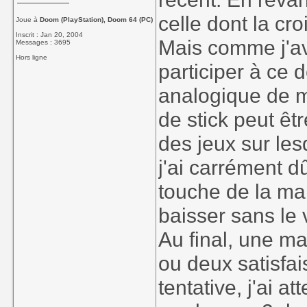
celle dont la cro
Joue à
Doom (PlayStation), Doom 64 (PC)
Inscrit : Jan 20, 2004
Mais comme j'av
Messages : 3695
Hors ligne
participer à ce d
analogique de m
de stick peut êtr
des jeux sur lesq
j'ai carrément d
touche de la ma
baisser sans le 
Au final, une m
ou deux satisfa
tentative, j'ai at