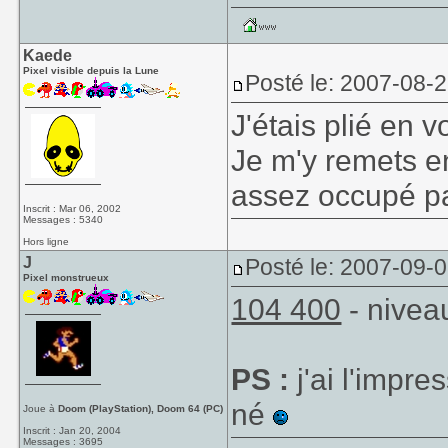
Kaede
Pixel visible depuis la Lune
Posté le: 2007-08-
J'étais plié en
Je m'y remets e
assez occupé pa
Inscrit : Mar 06, 2002
Messages : 5340
Hors ligne
J
Posté le: 2007-09-
Pixel monstrueux
104 400
- nivea
PS :
j'ai l'impre
né
Joue à
Doom (PlayStation), Doom 64 (PC)
Inscrit : Jan 20, 2004
Messages : 3695