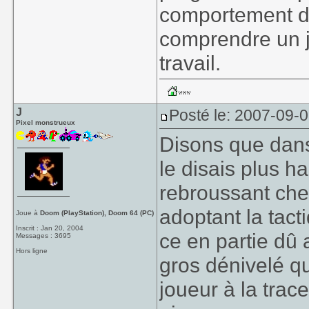
comportement de 
comprendre un jo
travail.
J
Posté le: 2007-09-
Pixel monstrueux
Disons que dans
le disais plus h
rebroussant chem
adoptant la tacti
Joue à
Doom (PlayStation), Doom 64 (PC)
Inscrit : Jan 20, 2004
ce en partie dû 
Messages : 3695
Hors ligne
gros dénivelé qu
joueur à la trac