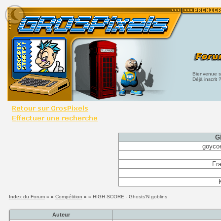
Bienvenue su
Déjà inscrit 
G
goyco
Fra
Index du Forum
» »
Compétition
» »
HIGH SCORE - Ghosts'N goblins
Auteur