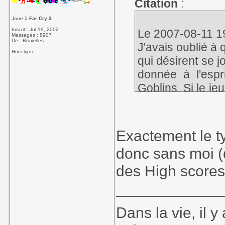
Citation
:
Joue à
Far Cry 3
Inscrit : Jul 19, 2002
Le 2007-08-11 19:
Messages : 8907
De : Bruxelles
J'avais oublié à 
Hors ligne
qui désirent se 
donnée à l'espr
Goblins
. Si le j
obstacle, ben vo
Exactement le t
donc sans moi (
des High scores
____________
Dans la vie, il 