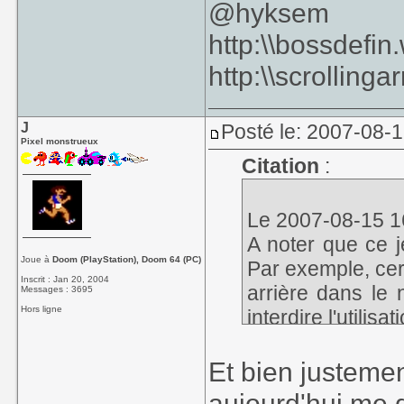
@hyksem
http:\\bossdefi
http:\\scrolling
J
Posté le: 2007-08-
Pixel monstrueux
Citation
:
Le 2007-08-15 16:
A noter que ce j
Joue à
Doom (PlayStation), Doom 64 (PC)
Par exemple, cer
Inscrit : Jan 20, 2004
arrière dans le 
Messages : 3695
Hors ligne
interdire l'utilisa
Et bien justemen
aujourd'hui me 