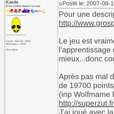
Kaede
Posté le: 2007-08-1
Pixel visible depuis la Lune
Pour une descript
http://www.grosp
Le jeu est vraime
Inscrit : Mar 06, 2002
Messages : 5340
l'apprentissage
Hors ligne
mieux...donc co
Après pas mal de
de 19700 points
(inp Wolfmame P
http://superzut.
J'ai joué avec 