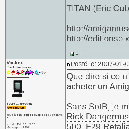
TITAN (Eric Cub
http://amigamu
http://editionspi
Vectrex
Posté le: 2007-01-
Pixel monstrueux
Que dire si ce n
acheter un Ami
Sans SotB, je m
Score au grosquiz
0006880 pts.
Rick Dangerous
Joue à
des jeux de guerre et de bagarre
=)
500, F29 Retalia
Inscrit : Feb 20, 2003
Messages : 3409