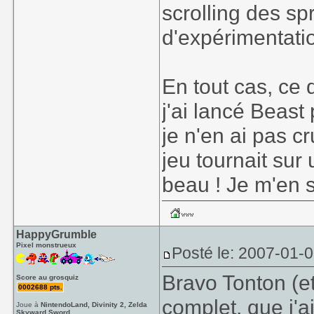
scrolling des spr
d'expérimentatio
En tout cas, ce 
j'ai lancé Beast
je n'en ai pas c
jeu tournait sur
beau ! Je m'en s
HappyGrumble
Pixel monstrueux
Posté le: 2007-01-
Bravo Tonton (et
Score au grosquiz
0002688 pts.
complet, que j'a
Joue à
NintendoLand, Divinity 2, Zelda
Skyward Sword