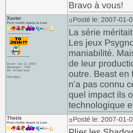
Bravo à vous!
Xavier
Posté le: 2007-01-
Pixel visible depuis la Lune
La série mérita
Les jeux Psygno
maniabilité. Mai
de leur productio
Inscrit : Jun 13, 2002
Messages : 7260
De : le sept sept
outre. Beast en 
Hors ligne
n'a pas connu ce
quel impact ils 
technologique et
Thezis
Posté le: 2007-01-
Pixel visible depuis la Lune
Plier les
Shadow