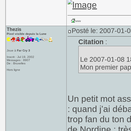
Thezis
Posté le: 2007-01-
Pixel visible depuis la Lune
Citation
:
Joue à
Far Cry 3
Inscrit : Jul 19, 2002
Le 2007-01-08 18
Messages : 8907
De : Bruxelles
Mon premier pap
Hors ligne
Un petit mot ass
: quand j'ai déb
trop fan du ton 
de Nordine : très