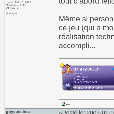
tout d'abord fél
Inscrit : Feb 10, 2003
Messages : 5388
De : METZ
Hors ligne
Même si personn
ce jeu (qui a mo
réalisation tech
accompli...
____________
goycoechea
Posté le: 2007-01-