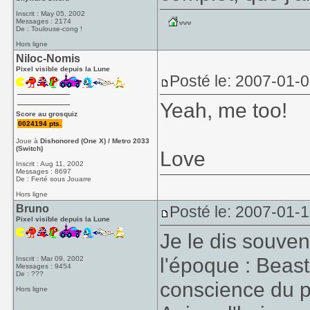
Inscrit : May 05, 2002
Messages : 2174
De : Toulouse-cong !
Hors ligne
Niloc-Nomis
Pixel visible depuis la Lune
Posté le: 2007-01-
Yeah, me too!
Score au grosquiz
0024194 pts.
Joue à
Dishonored (One X) / Metro 2033
(Switch)
Love
Inscrit : Aug 11, 2002
Messages : 8697
De : Ferté sous Jouarre
Hors ligne
Bruno
Posté le: 2007-01-
Pixel visible depuis la Lune
Je le dis souven
l'époque : Beast 
Inscrit : Mar 09, 2002
Messages : 9454
De : ???
conscience du po
Hors ligne