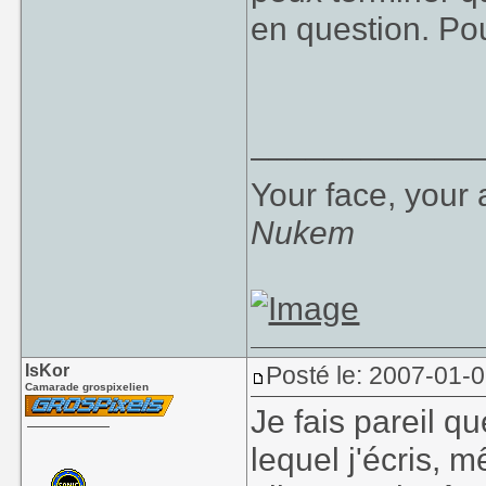
en question. Pou
____________
Your face, your 
Nukem
IsKor
Posté le: 2007-01-
Camarade grospixelien
Je fais pareil q
lequel j'écris, mê