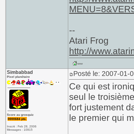
MENU=8&VERS
--
Atari Frog
http://www.atar
Simbabbad
Posté le: 2007-01-
Pixel planétaire
Ce qui est ironi
seul le troisièm
fort justement da
le premier qui m
Score au grosquiz
0000684 pts.
Inscrit : Feb 28, 2006
Messages : 10915