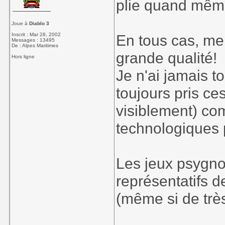
plie quand mê
Joue à
Diablo 3
Inscrit : Mar 28, 2002
En tous cas, me
Messages : 13495
De : Alpes Maritimes
grande qualité!
Hors ligne
Je n'ai jamais t
toujours pris ce
visiblement) com
technologiques 
Les jeux psygn
représentatifs d
(même si de très