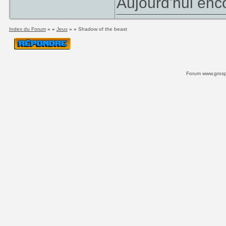
Aujourd'hui enco
Index du Forum
» »
Jeux
» »
Shadow of the beast
Forum www.grospi