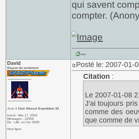
qui savent comp
compter. (Anon
David
Posté le: 2007-01-
Glaçon du sentiment
Citation
:
Le 2007-01-08 21:
J'ai toujours pri
Joue à
Clair Obscur Expedition 33
comme des oeuvre
Inscrit : Mar 17, 2002
que comme de vra
Messages : 10509
De : Lille, en l'an 3000.
Hors ligne