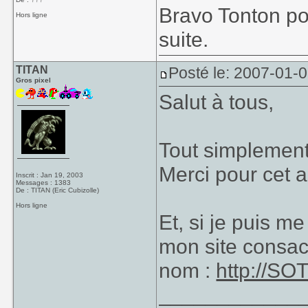
Bravo Tonton pou
Hors ligne
suite.
TITAN
Posté le: 2007-01-
Gros pixel
Salut à tous,
Tout simpleme
Merci pour cet a
Inscrit : Jan 19, 2003
Messages : 1383
De : TITAN (Eric Cubizolle)
Hors ligne
Et, si je puis me
mon site consa
nom :
http://SOT
____________