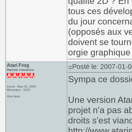
qualité 2D ? En 
tous ces dévelo
du jour concerna
(opposés aux v
doivent se tourn
orgie graphique 
Atari Frog
Posté le: 2007-01-
Atariste convaincu
Sympa ce dossi
Inscrit : May 03, 2002
Messages : 1910
Hors ligne
Une version Ata
projet n'a pas a
droits s'est vian
http://www.atar