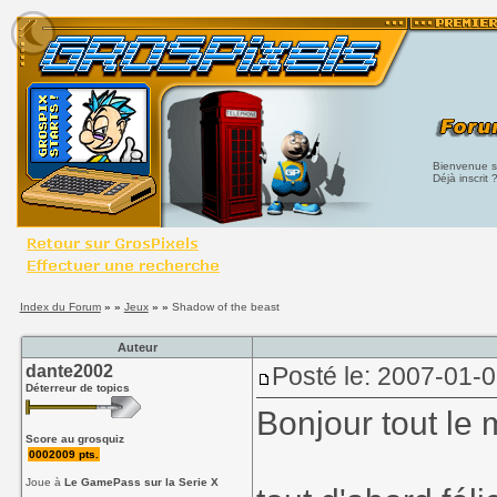
Bienvenue su
Déjà inscrit 
Index du Forum
» »
Jeux
» »
Shadow of the beast
Auteur
dante2002
Posté le: 2007-01-
Déterreur de topics
Bonjour tout le
Score au grosquiz
0002009 pts.
Joue à
Le GamePass sur la Serie X