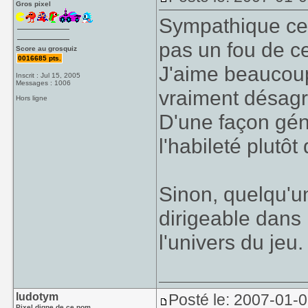
Gros pixel
Sympathique ce 
pas un fou de ce
Score au grosquiz
0016685 pts.
J'aime beaucoup 
Inscrit : Jul 15, 2005
Messages : 1006
vraiment désagr
Hors ligne
D'une façon génér
l'habileté plutôt
Sinon, quelqu'un
dirigeable dans 
l'univers du jeu.
ludotym
Posté le: 2007-01-
Pixel digne de ce nom