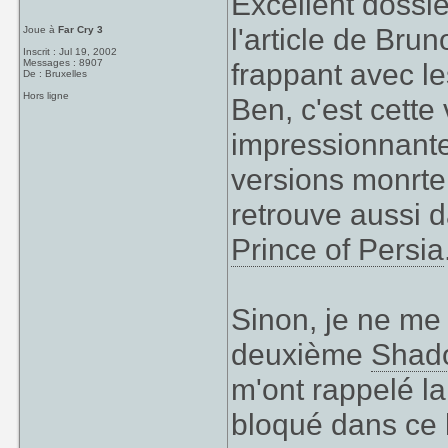
Excellent dossie
l'article de Bru
Joue à
Far Cry 3
Inscrit : Jul 19, 2002
Messages : 8907
frappant avec le
De : Bruxelles
Hors ligne
Ben, c'est cette
impressionnante 
versions monrte 
retrouve aussi d
Prince of Persia
Sinon, je ne me
deuxième
Shado
m'ont rappelé la
bloqué dans ce l