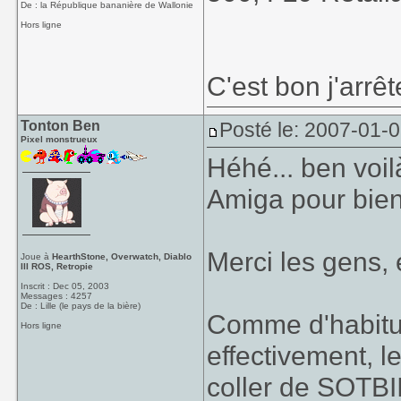
De : la République bananière de Wallonie
Hors ligne
C'est bon j'arrê
Tonton Ben
Posté le: 2007-01-
Pixel monstrueux
Héhé... ben voilà
Amiga pour bie
Merci les gens, 
Joue à
HearthStone, Overwatch, Diablo
III ROS, Retropie
Inscrit : Dec 05, 2003
Messages : 4257
De : Lille (le pays de la bière)
Comme d'habitude
Hors ligne
effectivement, l
coller de SOTBI