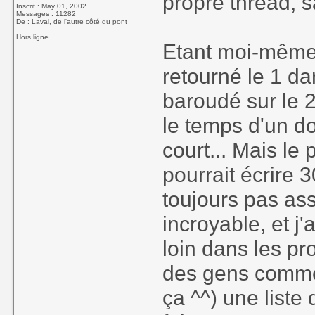
propre thread, 
Inscrit : May 01, 2002
Messages : 11282
De : Laval, de l'autre côté du pont
Hors ligne
Etant moi-même u
retourné le 1 da
baroudé sur le 2)
le temps d'un dos
court... Mais l
pourrait écrire 
toujours pas as
incroyable, et j
loin dans les pr
des gens comme
ça ^^) une liste