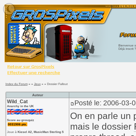
Bienvenue su
Déjà inscrit 
Index du Forum
» »
Jeux
» »
Dossier Fallout
Auteur
Wild_Cat
Posté le: 2006-03-
Anarchy in the UK
On en parle un 
Score au grosquiz
mais le dossier
0031906 pts.
Joue à
Kiesel A2, MusicMan Sterling 5