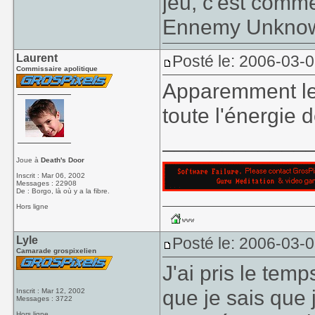
jeu, c'est comm
Ennemy Unkno
Laurent
Posté le: 2006-03-
Commissaire apolitique
Apparemment le
toute l'énergie d
____________
Joue à
Death's Door
Inscrit : Mar 06, 2002
Messages : 22908
De : Borgo, là où y a la fibre.
Hors ligne
Lyle
Posté le: 2006-03-
Camarade grospixelien
J'ai pris le temp
que je sais que j
Inscrit : Mar 12, 2002
Messages : 3722
Hors ligne