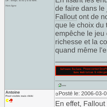
De : Borgo, là où y a la fibre.
de faire dans le
Hors ligne
Fallout
ont de n
que le choix du
empêche le jeu d
richesse et la 
quand même l'es
____________
Antoine
Posté le: 2006-03-
Pixel visible mais rikiki
En effet,
Fallout