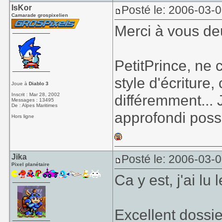
IsKor
Posté le: 2006-03-
Camarade grospixelien
Merci à vous d
PetitPrince, ne 
style d'écriture
Joue à
Diablo 3
Inscrit : Mar 28, 2002
différemment... 
Messages : 13495
De : Alpes Maritimes
approfondi possi
Hors ligne
Jika
Posté le: 2006-03-
Pixel planétaire
Ca y est, j'ai lu
Excellent dossie