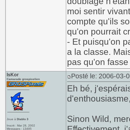
doublage n'étant
moi sentir vivan
compte qu'ils s
qu'on pourrait c
- Et puisqu'on pa
a la classe. Mai
pas qu'on fass
IsKor
Posté le: 2006-03-
Camarade grospixelien
Eh bé, j'espérai
d'enthousiasme
Sinon Wild, mer
Joue à
Diablo 3
Inscrit : Mar 28, 2002
Effectivement, j
Messages : 13495