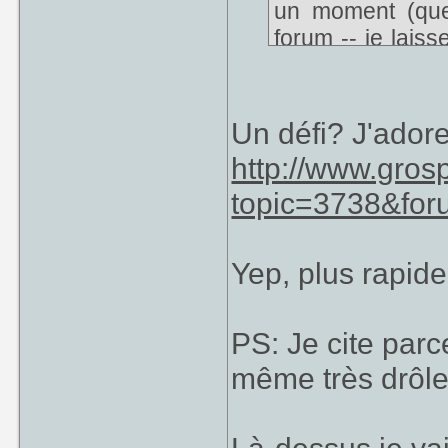
un moment (que
forum -- je lais
d'exhumer ça ^^
peut y faire.
Un défi? J'adore
[ Ce Message a é
http://www.gros
topic=3738&for
Yep, plus rapid
PS: Je cite parc
même très drôle