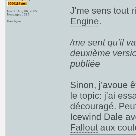
0000114 pts.
J'me sens tout r
Inscrit : Aug 06, 2005
Messages : 289
Engine
.
Hors ligne
/me sent qu'il 
deuxième version
publiée
Sinon, j'avoue 
le topic: j'ai e
découragé. Peut
Icewind Dale av
Fallout
aux coul