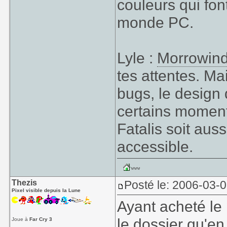
couleurs qui font
monde PC.
Lyle :
Morrowin
tes attentes. Mai
bugs, le design 
certains moments
Fatalis soit auss
accessible.
Thezis
Posté le: 2006-03-
Pixel visible depuis la Lune
Ayant acheté le
le dossier qu'en
Joue à
Far Cry 3