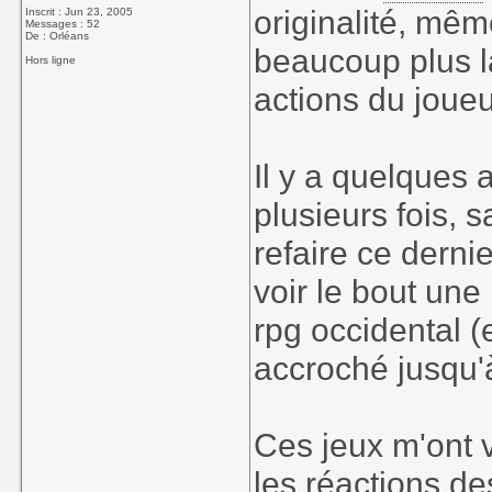
originalité, même
Inscrit : Jun 23, 2005
Messages : 52
De : Orléans
beaucoup plus l
Hors ligne
actions du joueu
Il y a quelques
plusieurs fois, s
refaire ce derni
voir le bout une
rpg occidental (
accroché jusqu'à
Ces jeux m'ont v
les réactions d