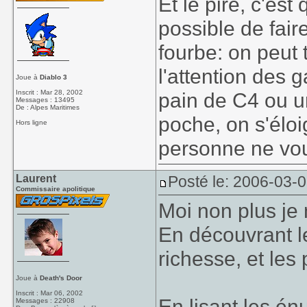
Et le pire, c'est 
possible de fair
fourbe: on peut 
l'attention des g
Joue à
Diablo 3
Inscrit : Mar 28, 2002
pain de C4 ou u
Messages : 13495
De : Alpes Maritimes
poche, on s'élo
Hors ligne
personne ne v
Laurent
Posté le: 2006-03-
Commissaire apolitique
Moi non plus je
En découvrant le
richesse, et le
Joue à
Death's Door
Inscrit : Mar 06, 2002
En lisant les én
Messages : 22908