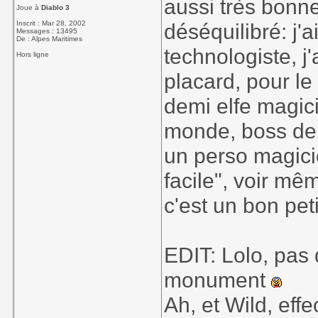
aussi très bonne
Joue à
Diablo 3
Inscrit : Mar 28, 2002
déséquilibré: j'a
Messages : 13495
De : Alpes Maritimes
technologiste, j'
Hors ligne
placard, pour le 
demi elfe magici
monde, boss de b
un perso magici
facile", voir m
c'est un bon pet
EDIT: Lolo, pas
monument
Ah, et Wild, eff