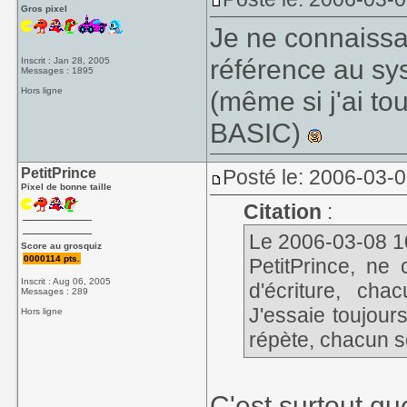
Gros pixel
Je ne connaiss
référence au s
Inscrit : Jan 28, 2005
Messages : 1895
Hors ligne
(même si j'ai to
BASIC)
PetitPrince
Posté le: 2006-03-
Pixel de bonne taille
Citation
:
Le 2006-03-08 10:
Score au grosquiz
0000114 pts.
PetitPrince, ne 
Inscrit : Aug 06, 2005
d'écriture, cha
Messages : 289
J'essaie toujours
Hors ligne
répète, chacun s
C'est surtout qu