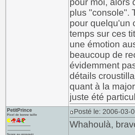
pour moi, alor
plus "console". 
pour quelqu'un 
temps sur ces ti
une émotion aus
beaucoup de rec
évidemment pas
détails croustill
quant à la major
juste été partic
PetitPrince
Posté le: 2006-03-
Pixel de bonne taille
Whahoulà, bravo
Score au grosquiz