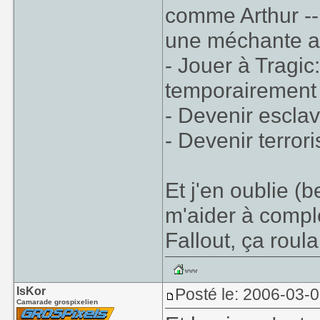
comme Arthur -- 
une méchante a
- Jouer à Tragic
temporairement b
- Devenir escla
- Devenir terrori
Et j'en oublie (
m'aider à complét
Fallout, ça roula
IsKor
Posté le: 2006-03-
Camarade grospixelien