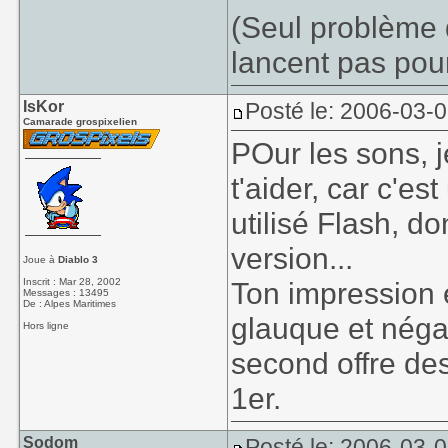
(Seul problème d
lancent pas pour
IsKor
Posté le: 2006-03-
Camarade grospixelien
POur les sons,
t'aider, car c'es
utilisé Flash, d
version...
Joue à
Diablo 3
Inscrit : Mar 28, 2002
Ton impression es
Messages : 13495
De : Alpes Maritimes
glauque et néga
Hors ligne
second offre des
1er.
Sodom
Posté le: 2006-03-