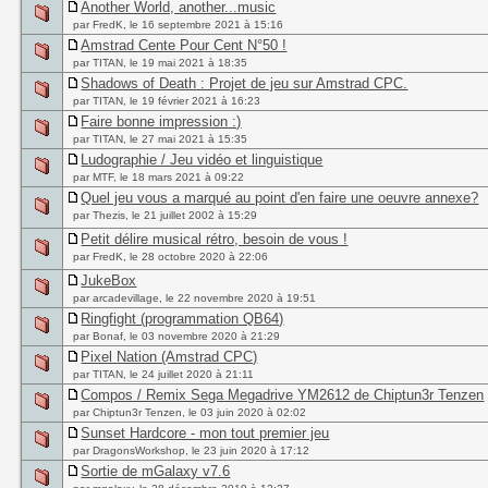
Another World, another...music
par FredK, le 16 septembre 2021 à 15:16
Amstrad Cente Pour Cent N°50 !
par TITAN, le 19 mai 2021 à 18:35
Shadows of Death : Projet de jeu sur Amstrad CPC.
par TITAN, le 19 février 2021 à 16:23
Faire bonne impression :)
par TITAN, le 27 mai 2021 à 15:35
Ludographie / Jeu vidéo et linguistique
par MTF, le 18 mars 2021 à 09:22
Quel jeu vous a marqué au point d'en faire une oeuvre annexe?
par Thezis, le 21 juillet 2002 à 15:29
Petit délire musical rétro, besoin de vous !
par FredK, le 28 octobre 2020 à 22:06
JukeBox
par arcadevillage, le 22 novembre 2020 à 19:51
Ringfight (programmation QB64)
par Bonaf, le 03 novembre 2020 à 21:29
Pixel Nation (Amstrad CPC)
par TITAN, le 24 juillet 2020 à 21:11
Compos / Remix Sega Megadrive YM2612 de Chiptun3r Tenzen
par Chiptun3r Tenzen, le 03 juin 2020 à 02:02
Sunset Hardcore - mon tout premier jeu
par DragonsWorkshop, le 23 juin 2020 à 17:12
Sortie de mGalaxy v7.6