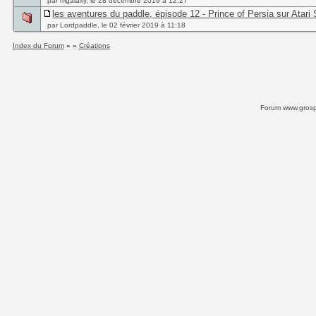
par mgalaxy, le 28 décembre 2019 à 12:27
les aventures du paddle, épisode 12 - Prince of Persia sur Atari
par Lordpaddle, le 02 février 2019 à 11:18
Index du Forum
» »
Créations
Forum www.grospi