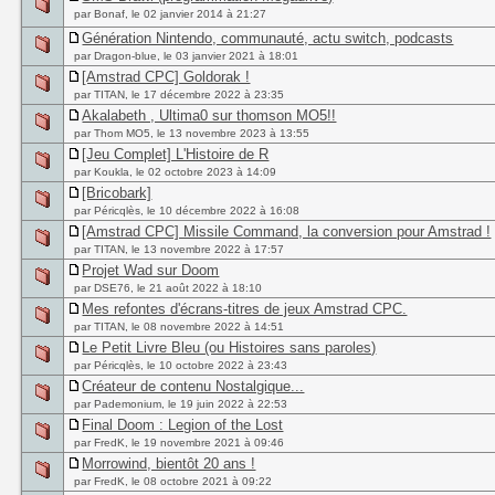
par Bonaf, le 02 janvier 2014 à 21:27
Génération Nintendo, communauté, actu switch, podcasts
par Dragon-blue, le 03 janvier 2021 à 18:01
[Amstrad CPC] Goldorak !
par TITAN, le 17 décembre 2022 à 23:35
Akalabeth , Ultima0 sur thomson MO5!!
par Thom MO5, le 13 novembre 2023 à 13:55
[Jeu Complet] L'Histoire de R
par Koukla, le 02 octobre 2023 à 14:09
[Bricobark]
par Péricqlès, le 10 décembre 2022 à 16:08
[Amstrad CPC] Missile Command, la conversion pour Amstrad !
par TITAN, le 13 novembre 2022 à 17:57
Projet Wad sur Doom
par DSE76, le 21 août 2022 à 18:10
Mes refontes d'écrans-titres de jeux Amstrad CPC.
par TITAN, le 08 novembre 2022 à 14:51
Le Petit Livre Bleu (ou Histoires sans paroles)
par Péricqlès, le 10 octobre 2022 à 23:43
Créateur de contenu Nostalgique...
par Pademonium, le 19 juin 2022 à 22:53
Final Doom : Legion of the Lost
par FredK, le 19 novembre 2021 à 09:46
Morrowind, bientôt 20 ans !
par FredK, le 08 octobre 2021 à 09:22