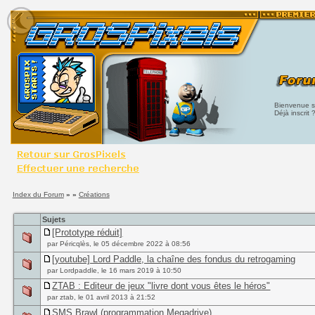
Bienvenue su
Déjà inscrit 
Index du Forum
» »
Créations
Sujets
[Prototype réduit]
par Péricqlès, le 05 décembre 2022 à 08:56
[youtube] Lord Paddle, la chaîne des fondus du retrogaming
par Lordpaddle, le 16 mars 2019 à 10:50
ZTAB : Editeur de jeux "livre dont vous êtes le héros"
par ztab, le 01 avril 2013 à 21:52
SMS Brawl (programmation Megadrive)