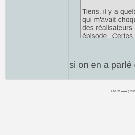
Tiens, il y a que
qui m'avait choqu
des réalisateurs
épisode. Certes,
américains, mai
ralentis, par l
résoudre les prob
si on en a parlé
scène. Ça m'a vra
pour la scène du
regarder, ou peut
Forum www.grospi