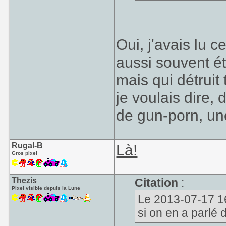
Oui, j'avais lu 
aussi souvent ét
mais qui détruit
je voulais dire,
de gun-porn, un
Rugal-B
Là!
Gros pixel
Thezis
Citation
:
Pixel visible depuis la Lune
Le 2013-07-17 16:
si on en a parlé 