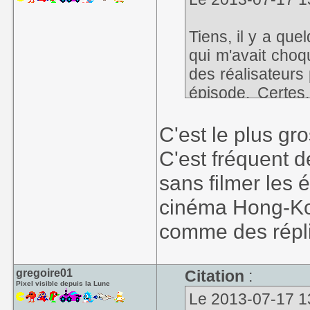
Tiens, il y a que
qui m'avait choqu
des réalisateurs
épisode. Certes,
américains, mai
ralentis, par l
C'est le plus g
résoudre les prob
C'est fréquent d
scène.
sans filmer les 
cinéma Hong-Kon
comme des répli
gregoire01
Citation
:
Pixel visible depuis la Lune
Le 2013-07-17 13: