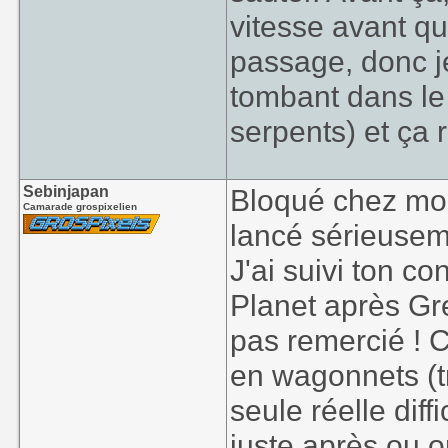
vitesse avant qu
passage, donc j
tombant dans le 
serpents) et ça r
Sebinjapan
Bloqué chez moi
Camarade grospixelien
lancé sérieusem
J'ai suivi ton co
Planet après Gree
pas remercié ! Ca
en wagonnets (tr
seule réelle dif
juste après ou o