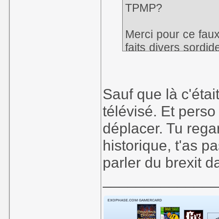
TPMP?
Merci pour ce faux
faits divers sordi
n'y avait pas d'a
blessés à Marseill
anxiogène ou pas
Sauf que là c'étai
télévisé. Et pers
déplacer. Tu reg
historique, t'as p
parler du brexit d
_____________