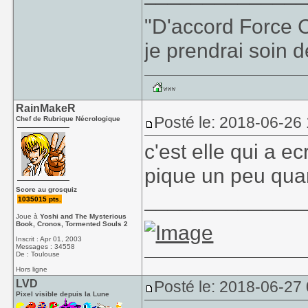
"D'accord Force C
je prendrai soin d
RainMakeR
Posté le: 2018-06-26
Chef de Rubrique Nécrologique
c'est elle qui a e
pique un peu q
Score au grosquiz
_____________
1035015 pts.
Joue à
Yoshi and The Mysterious
Book, Cronos, Tormented Souls 2
Inscrit : Apr 01, 2003
Messages : 34558
De : Toulouse
Hors ligne
LVD
Posté le: 2018-06-27
Pixel visible depuis la Lune