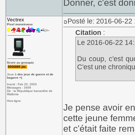
Donner, c'est donn
Vectrex
Posté le: 2016-06-22 
Pixel monstrueux
Citation
:
Le 2016-06-22 14:1
Du coup, c'est qu
Score au grosquiz
C'est une chroniqu
0006880 pts.
Joue à
des jeux de guerre et de
bagarre =)
Inscrit : Feb 20, 2003
Messages : 3409
De : la République bananière de
Wallonie
Hors ligne
Je pense avoir e
cette jeune femme
et c'était faite 