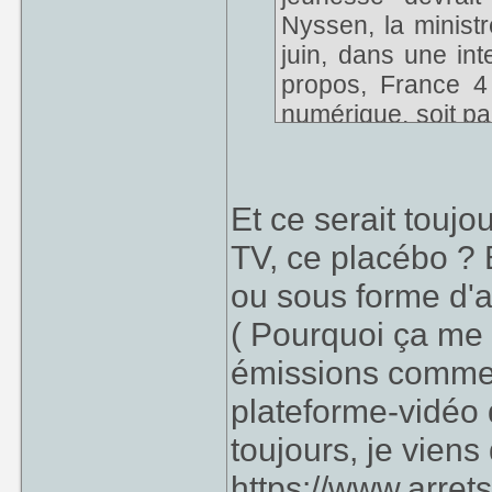
Nyssen, la ministr
juin, dans une in
propos, France 4
numérique, soit par
viserait à "reconqu
Et ce serait touj
TV, ce placébo ? 
ou sous forme d
( Pourquoi ça me 
émissions comme 
plateforme-vidéo
toujours, je viens 
https://www.arret