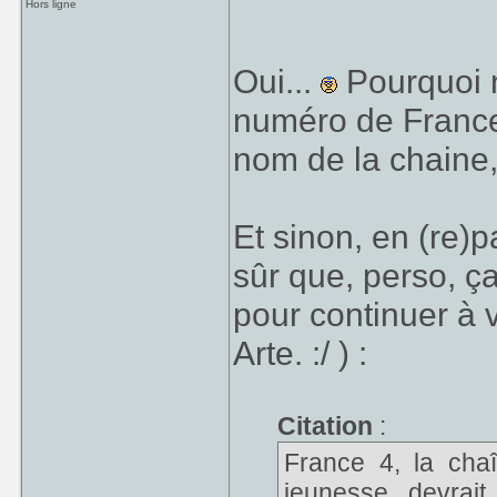
Hors ligne
Et tout ça pour p
Oui...
Pourquoi n
bouquet numériqu
numéro de France 
France info et la
nom de la chaine,
doute pas que cer
24/24 j'ai des dout
Et sinon, en (re)p
sûr que, perso, ç
pour continuer à v
Arte. :/ ) :
Citation
:
France 4, la chaî
jeunesse devrait