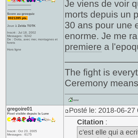
Je viens de voir qu
morts depuis un p
Score au grosquiz
0021285 pts.
30 ans pour une 
Joue à
Zelda TOTK
enorme. Je me rap
Inscrit : Jul 18, 2002
Messages : 9242
De : Ooita, avec mer, montagnes et
forets
premiere
a l'epoq
Hors ligne
_____________
The fight is ever
Ceremony means 
gregoire01
Posté le: 2018-06-27
Pixel visible depuis la Lune
Citation
:
c'est elle qui a ec
Inscrit : Oct 23, 2005
Messages : 6175