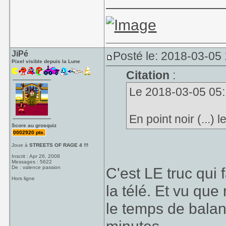
_____________
JiPé
Posté le: 2018-03-05
Pixel visible depuis la Lune
Citation
:
Le 2018-03-05 05:1
En point noir (...) 
Score au grosquiz
0002920 pts.
Joue à
STREETS OF RAGE 4 !!!
Inscrit : Apr 26, 2008
Messages : 5622
De : valence passion
C'est LE truc qui 
Hors ligne
la télé. Et vu que
le temps de bala