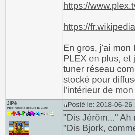
https://www.plex.tv
https://fr.wikipedi
En gros, j'ai mon 
PLEX en plus, et j
tuner réseau co
stocké pour diffu
l'intérieur de mo
JiPé
Posté le: 2018-06-26
Pixel visible depuis la Lune
"Dis Jérôm..." Ah 
"Dis Bjork, comme