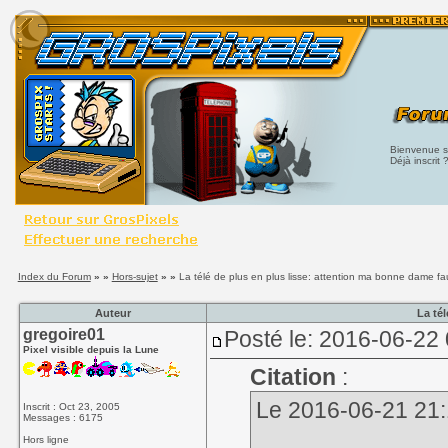
Bienvenue su
Déjà inscrit 
Index du Forum
» »
Hors-sujet
» »
La télé de plus en plus lisse: attention ma bonne dame fa
Auteur
La té
gregoire01
Posté le: 2016-06-22
Pixel visible depuis la Lune
Citation
:
Le 2016-06-21 21:10
Inscrit : Oct 23, 2005
Messages : 6175
Hors ligne