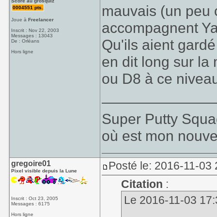
Score au grosquiz
mauvais (un peu
0004551 pts.
Joue à
Freelancer
accompagnent Yah
Inscrit : Nov 22, 2003
Messages : 13043
Qu'ils aient gardé
De : Orléans
Hors ligne
en dit long sur la
ou D8 à ce nivea
_____________
Super Putty Squa
où est mon nouve
gregoire01
Posté le: 2016-11-03
Pixel visible depuis la Lune
Citation
:
Le 2016-11-03 17:3
Inscrit : Oct 23, 2005
Messages : 6175
Hors ligne