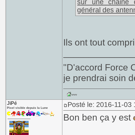
sur une chaine cr
général des anten
Ils ont tout compr
_____________
"D'accord Force C
je prendrai soin d
JiPé
Posté le: 2016-11-03
Pixel visible depuis la Lune
Bon ben ça y est