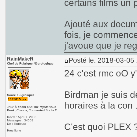
certains films un p
Ajouté aux docum
fois, je commence
j'avoue que je re
RainMakeR
Posté le: 2018-03-05
Chef de Rubrique Nécrologique
24 c'est rmc oO y
Birdman je suis de
Score au grosquiz
1035015 pts.
horaires à la con .
Joue à
Yoshi and The Mysterious
Book, Cronos, Tormented Souls 2
Inscrit : Apr 01, 2003
Messages : 34558
C'est quoi PLEX 
De : Toulouse
Hors ligne