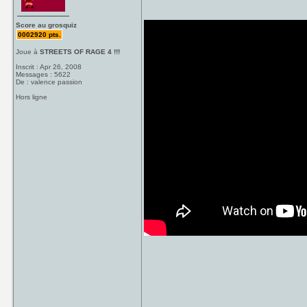
Score au grosquiz
0002920 pts.
Joue à
STREETS OF RAGE 4 !!!
Inscrit : Apr 26, 2008
Messages : 5622
De : valence passion
Hors ligne
_____________