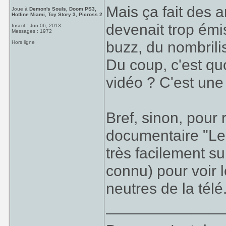
Mais ça fait des a
Joue à
Demon's Souls, Doom PS3,
Hotline Miami, Toy Story 3, Picross 2
devenait trop émis
Inscrit : Jun 06, 2013
Messages : 1972
buzz, du nombrili
Hors ligne
Du coup, c'est qu
vidéo ? C'est une
Bref, sinon, pour r
documentaire "Le
très facilement s
connu) pour voir l
neutres de la télé
_____________