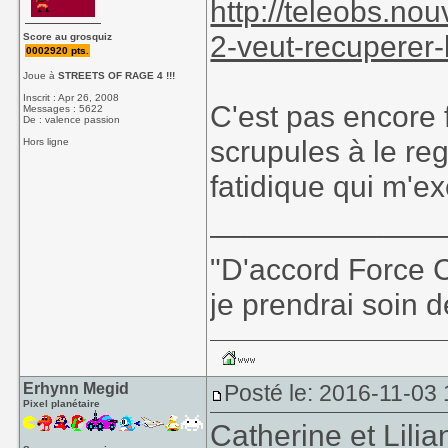
http://teleobs.n
2-veut-recuperer-
Score au grosquiz
0002920 pts.
Joue à
STREETS OF RAGE 4 !!!
Inscrit : Apr 26, 2008
C'est pas encore f
Messages : 5622
De : valence passion
scrupules à le reg
Hors ligne
fatidique qui m'e
_____________
"D'accord Force C
je prendrai soin d
Erhynn Megid
Posté le: 2016-11-03
Pixel planétaire
Catherine et Lilian