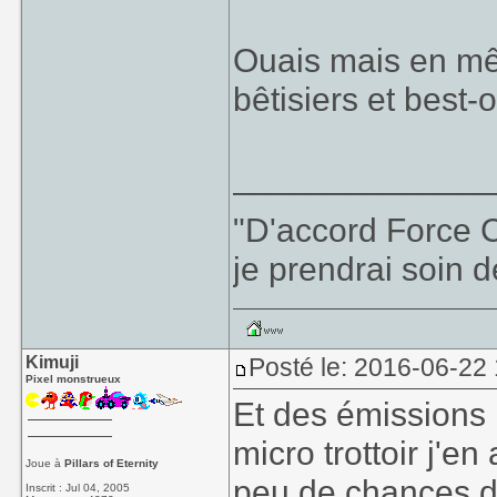
Ouais mais en mê
bêtisiers et best-
_____________
"D'accord Force C
je prendrai soin d
Kimuji
Posté le: 2016-06-22 
Pixel monstrueux
Et des émissions 
micro trottoir j'
Joue à
Pillars of Eternity
peu de chances d
Inscrit : Jul 04, 2005