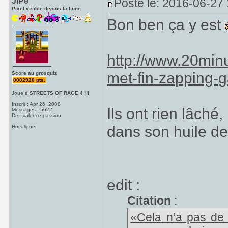
JiPé
Posté le: 2016-06-27 
Pixel visible depuis la Lune
Bon ben ça y est
http://www.20min
met-fin-zapping-g
Score au grosquiz
0002920 pts.
Joue à
STREETS OF RAGE 4 !!!
Inscrit : Apr 26, 2008
Ils ont rien lâché,
Messages : 5622
De : valence passion
dans son huile d
Hors ligne
edit :
Citation
:
«Cela n’a pas de 