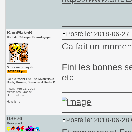
RainMakeR
Posté le: 2018-06-27
Chef de Rubrique Nécrologique
Ca fait un moment
Fini les bonnes se
Score au grosquiz
1035015 pts.
etc....
Joue à
Yoshi and The Mysterious
Book, Cronos, Tormented Souls 2
_____________
Inscrit : Apr 01, 2003
Messages : 34558
De : Toulouse
Hors ligne
DSE76
Posté le: 2018-06-28
Gros pixel