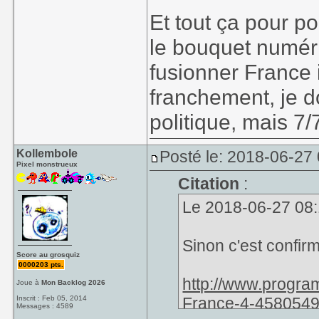
Et tout ça pour po
le bouquet numéri
fusionner France 
franchement, je d
politique, mais 7/
Kollembole
Posté le: 2018-06-27
Pixel monstrueux
Citation
:
Le 2018-06-27 08:1
Sinon c'est confir
Score au grosquiz
0000203 pts.
http://www.program
Joue à
Mon Backlog 2026
Inscrit : Feb 05, 2014
France-4-458054
Messages : 4589