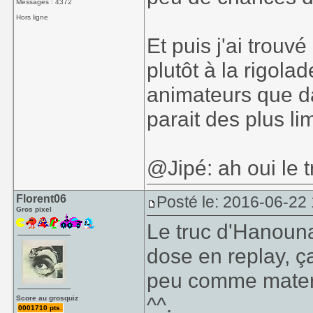
Messages : 4372
Hors ligne
Et puis j'ai trouvé
plutôt à la rigola
animateurs que da
parait des plus lim
@Jipé: ah oui le t
Florent06
Posté le: 2016-06-22
Gros pixel
Le truc d'Hanouna,
dose en replay, ç
peu comme mater 
^^.
Score au grosquiz
0001710 pts.