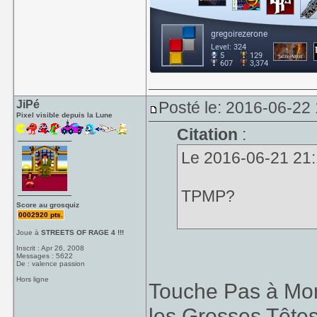
JiPé
Posté le: 2016-06-22
Pixel visible depuis la Lune
Citation
:
Le 2016-06-21 21:10
TPMP?
Score au grosquiz
0002920 pts.
Joue à
STREETS OF RAGE 4 !!!
Inscrit : Apr 26, 2008
Messages : 5622
De : valence passion
Hors ligne
Touche Pas à Mon 
les Grosses Têtes