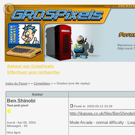
Bienvenue su
Déjà inscrit 
Index du Forum
» »
Compétition
» »
Gradius (one life replay)
Auteur
Ben.Shinobi
Tout petit pixel
Posté le: 2005-05-12 20:39
http://ikaruga.co.uk/files/BenShinob
Mode Arcade - normal difficulty - Loo
Inscrit : Apr 06, 2004
Messages : 45
Hors ligne