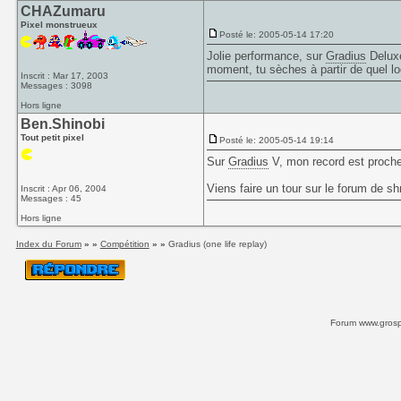
CHAZumaru
Pixel monstrueux
Posté le: 2005-05-14 17:20
Jolie performance, sur
Gradius
Deluxe
moment, tu sèches à partir de quel l
Inscrit : Mar 17, 2003
Messages : 3098
Hors ligne
Ben.Shinobi
Tout petit pixel
Posté le: 2005-05-14 19:14
Sur
Gradius
V, mon record est proche
Viens faire un tour sur le forum de s
Inscrit : Apr 06, 2004
Messages : 45
Hors ligne
Index du Forum
» »
Compétition
» »
Gradius (one life replay)
Forum www.grospi