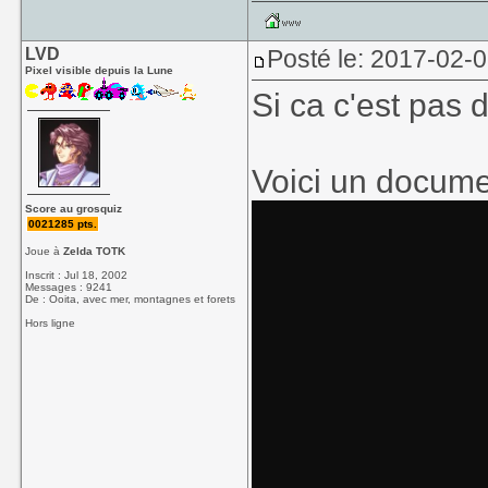
LVD
Posté le: 2017-02-
Pixel visible depuis la Lune
Si ca c'est pas 
Voici un docume
Score au grosquiz
0021285 pts.
Joue à
Zelda TOTK
Inscrit : Jul 18, 2002
Messages : 9241
De : Ooita, avec mer, montagnes et forets
Hors ligne