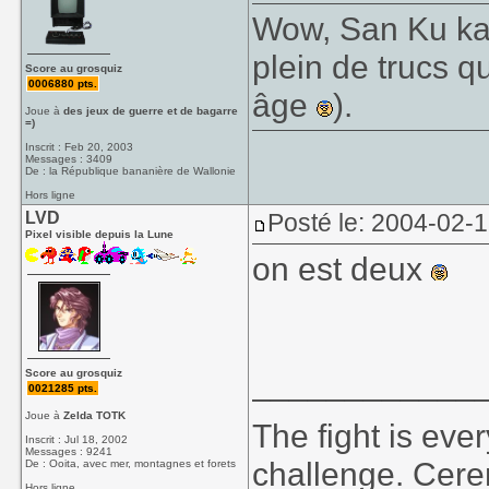
Wow, San Ku kai!
plein de trucs 
Score au grosquiz
0006880 pts.
âge
).
Joue à
des jeux de guerre et de bagarre
=)
Inscrit : Feb 20, 2003
Messages : 3409
De : la République bananière de Wallonie
Hors ligne
LVD
Posté le: 2004-02-
Pixel visible depuis la Lune
on est deux
____________
Score au grosquiz
0021285 pts.
Joue à
Zelda TOTK
The fight is eve
Inscrit : Jul 18, 2002
Messages : 9241
challenge. Cer
De : Ooita, avec mer, montagnes et forets
Hors ligne