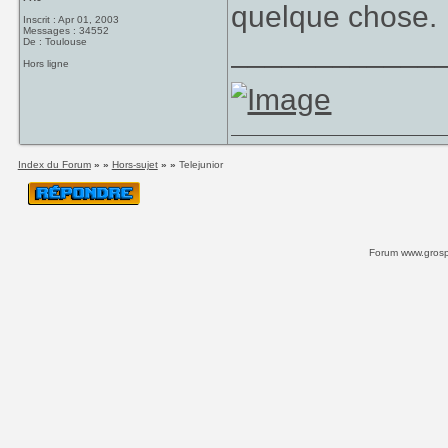
quelque chose.
Inscrit : Apr 01, 2003
Messages : 34552
____________
De : Toulouse
Hors ligne
Index du Forum
» »
Hors-sujet
» »
Telejunior
Forum www.grospi