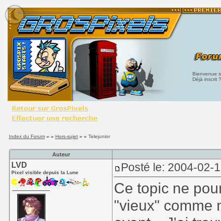
Bienvenue su
Déjà inscrit 
Index du Forum
» »
Hors-sujet
» »
Telejunior
Auteur
LVD
Posté le: 2004-02-
Pixel visible depuis la Lune
Ce topic ne pou
"vieux" comme 