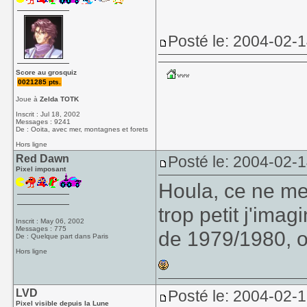
Posté le: 2004-02-
Score au grosquiz
0021285 pts.
Joue à
Zelda TOTK
Inscrit : Jul 18, 2002
Messages : 9241
De : Ooita, avec mer, montagnes et forets
Hors ligne
Red Dawn
Posté le: 2004-02-
Pixel imposant
Houla, ce ne me d
trop petit j'im
Inscrit : May 06, 2002
Messages : 775
de 1979/1980, or
De : Quelque part dans Paris
Hors ligne
LVD
Posté le: 2004-02-
Pixel visible depuis la Lune