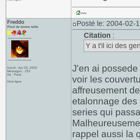
Freddo
Posté le: 2004-02-
Pixel de bonne taille
Citation
:
Y a t'il ici des 
J'en ai possede
Inscrit : Apr 03, 2002
Messages : 253
De : Paris
voir les couvert
Hors ligne
affreusement des
etalonnage des 
series qui passa
Malheureusement
rappel aussi la 