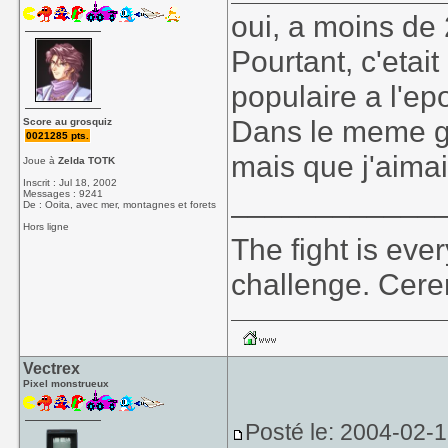
oui, a moins de 
Pourtant, c'eta
populaire a l'ep
Dans le meme ge
Score au grosquiz
0021285 pts.
mais que j'aima
Joue à
Zelda TOTK
Inscrit : Jul 18, 2002
____________
Messages : 9241
De : Ooita, avec mer, montagnes et forets
Hors ligne
The fight is eve
challenge. Cer
Vectrex
Pixel monstrueux
Posté le: 2004-02-