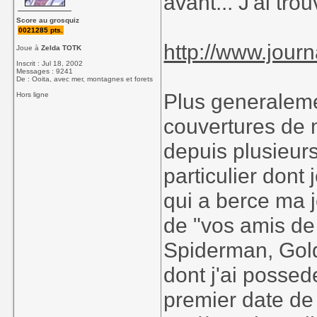
avant... J'ai trou
Score au grosquiz
0021285 pts.
http://www.journ
Joue à
Zelda TOTK
Inscrit : Jul 18, 2002
Messages : 9241
De : Ooita, avec mer, montagnes et forets
Plus generalem
Hors ligne
couvertures de 
depuis plusieur
particulier dont 
qui a berce ma 
de "vos amis de 
Spiderman, Goldo
dont j'ai posse
premier date de 