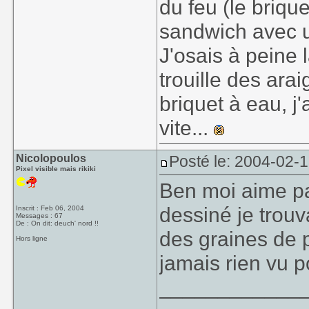
du feu (le briqu
sandwich avec un
J'osais à peine
trouille des ara
briquet à eau, j
vite...
Nicolopoulos
Posté le: 2004-02-
Pixel visible mais rikiki
Ben moi aime pas
dessiné je trouva
Inscrit : Feb 06, 2004
Messages : 67
De : On dit: deuch' nord !!
des graines de p
Hors ligne
jamais rien vu p
____________