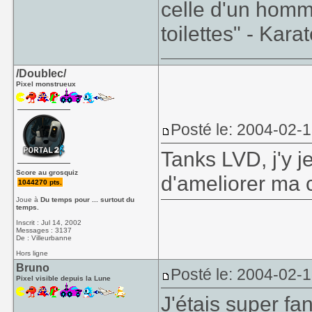
celle d'un homm
toilettes" - Kara
/Doublec/
Pixel monstrueux
Posté le: 2004-02-
Tanks LVD, j'y je
Score au grosquiz
d'ameliorer ma 
1044270 pts.
Joue à
Du temps pour ... surtout du
temps.
Inscrit : Jul 14, 2002
Messages : 3137
De : Villeurbanne
Hors ligne
Bruno
Posté le: 2004-02-
Pixel visible depuis la Lune
J'étais super f