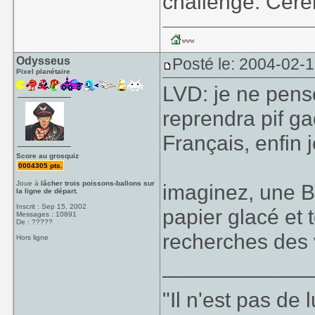
challenge. Cer
Odysseus
Posté le: 2004-02-
Pixel planétaire
LVD: je ne pense
reprendra pif g
Français, enfin 
Score au grosquiz
0004305 pts.
Joue à
lâcher trois poissons-ballons sur
imaginez, une B
la ligne de départ.
Inscrit : Sep 15, 2002
papier glacé et t
Messages : 10891
De : ?????
recherches des 
Hors ligne
____________
"Il n'est pas de