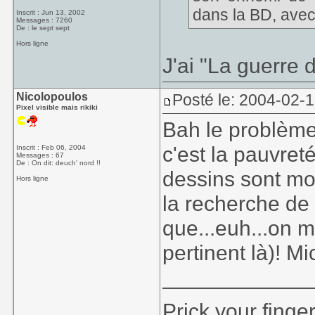
dans la BD, avec 
Inscrit : Jun 13, 2002
Messages : 7260
De : le sept sept
Hors ligne
J'ai "La guerre 
Nicolopoulos
Posté le: 2004-02-
Pixel visible mais rikiki
Bah le problème
c'est la pauvret
Inscrit : Feb 06, 2004
Messages : 67
De : On dit: deuch' nord !!
dessins sont mo
Hors ligne
la recherche de 
que...euh...on me
pertinent là)! 
____________
Prick your finge