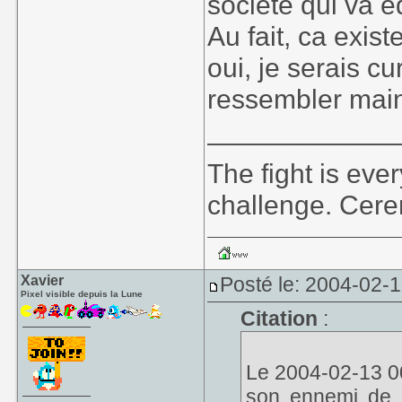
societe qui va 
Au fait, ca exis
oui, je serais c
ressembler main
____________
The fight is eve
challenge. Cer
Xavier
Posté le: 2004-02-
Pixel visible depuis la Lune
Citation
:
Le 2004-02-13 00
son ennemi de t