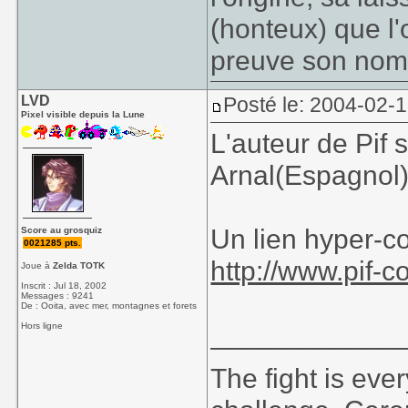
(honteux) que l'o
preuve son nom
LVD
Posté le: 2004-02-
Pixel visible depuis la Lune
L'auteur de Pif
Arnal(Espagnol)
Un lien hyper-c
Score au grosquiz
0021285 pts.
http://www.pif-c
Joue à
Zelda TOTK
Inscrit : Jul 18, 2002
Messages : 9241
De : Ooita, avec mer, montagnes et forets
____________
Hors ligne
The fight is eve