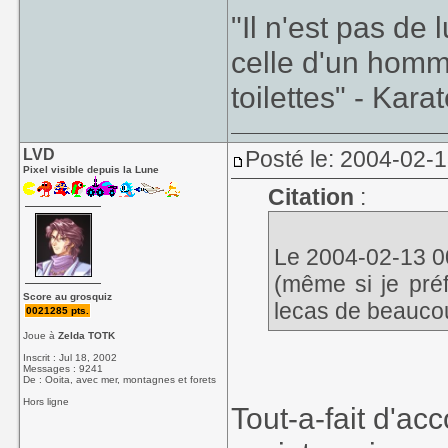
"Il n'est pas de
celle d'un homm
toilettes" - Kara
LVD
Posté le: 2004-02-
Pixel visible depuis la Lune
Citation
:
Le 2004-02-13 00
(même si je préf
Score au grosquiz
lecas de beaucou
0021285 pts.
Joue à
Zelda TOTK
Inscrit : Jul 18, 2002
Messages : 9241
De : Ooita, avec mer, montagnes et forets
Hors ligne
Tout-a-fait d'ac