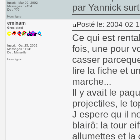
Inscrit : Mar 09, 2002
par Yannick surt
Messages : 9454
De : ???
Hors ligne
emixam
Posté le: 2004-02-
Gros pixel
Ce qui est rentab
fois, une pour v
Inscrit : Oct 25, 2002
Messages : 1131
De : Marseille
casser parcequ
Hors ligne
lire la fiche et 
marche...
Il y avait le paq
projectiles, le to
J espere qu il 
blairô: la tour e
allumettes et la c