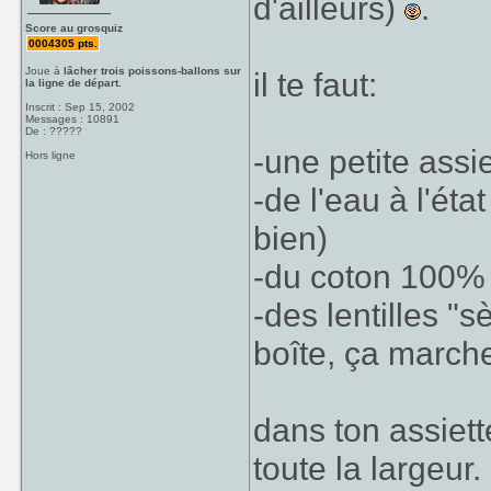
d'ailleurs)
.
Score au grosquiz
0004305 pts.
Joue à
lâcher trois poissons-ballons sur
il te faut:
la ligne de départ.
Inscrit : Sep 15, 2002
Messages : 10891
De : ?????
-une petite assi
Hors ligne
-de l'eau à l'éta
bien)
-du coton 100%
-des lentilles "
boîte, ça march
dans ton assiett
toute la largeu