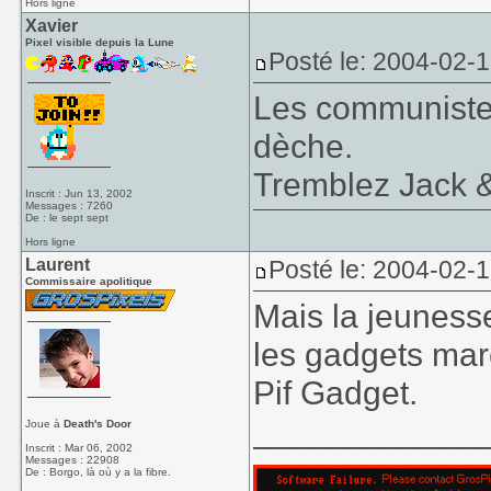
Hors ligne
Xavier
Pixel visible depuis la Lune
Posté le: 2004-02-
Les communistes
dèche.
Tremblez Jack &
Inscrit : Jun 13, 2002
Messages : 7260
De : le sept sept
Hors ligne
Laurent
Posté le: 2004-02-
Commissaire apolitique
Mais la jeunesse 
les gadgets mar
Pif Gadget.
____________
Joue à
Death's Door
Inscrit : Mar 06, 2002
Messages : 22908
De : Borgo, là où y a la fibre.