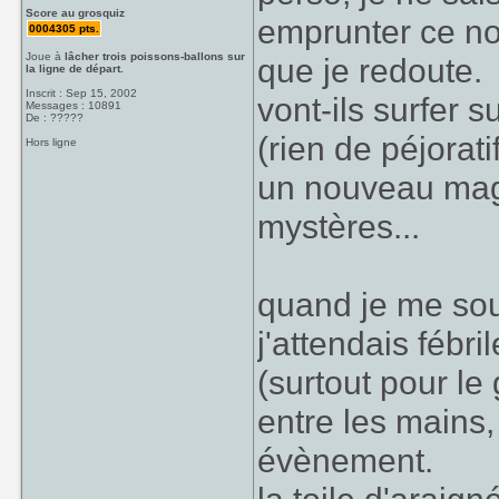
Score au grosquiz
emprunter ce no
0004305 pts.
Joue à
lâcher trois poissons-ballons sur
que je redoute.
la ligne de départ.
Inscrit : Sep 15, 2002
vont-ils surfer s
Messages : 10891
De : ?????
(rien de péjorat
Hors ligne
un nouveau magz
mystères...
quand je me so
j'attendais féb
(surtout pour le 
entre les mains,
évènement.