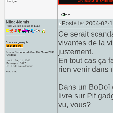
Hors ligne
Niloc-Nomis
Posté le: 2004-02-
Pixel visible depuis la Lune
Ce serait scanda
vivantes de la vi
Score au grosquiz
0024194 pts.
justement.
Joue à
Dishonored (One X) / Metro 2033
(Switch)
En tout cas ça f
Inscrit : Aug 11, 2002
Messages : 8697
De : Ferté sous Jouarre
rien venir dans
Hors ligne
Dans un BoDoï de
livre sur Pif ga
vu, vous?