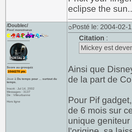
eclipse the sun..
/Doublec/
Posté le: 2004-02-
Pixel monstrueux
Citation
:
Mickey est deve
Ainsi que Disne
Score au grosquiz
1044270 pts.
de la part de C
Joue à
Du temps pour ... surtout du
temps.
Inscrit : Jul 14, 2002
Messages : 3137
De : Villeurbanne
Pour Pif gadget,
Hors ligne
de 6 mois sur ce 
unique geniteur
l'origine, sa lai