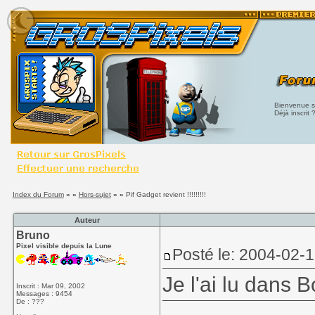
Bienvenue su
Déjà inscrit 
Index du Forum
» »
Hors-sujet
» »
Pif Gadget revient !!!!!!!!!
Auteur
Bruno
Pixel visible depuis la Lune
Posté le: 2004-02-
Je l'ai lu dans B
Inscrit : Mar 09, 2002
Messages : 9454
De : ???