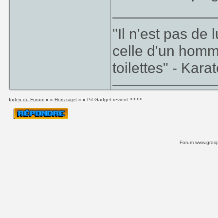
____________
"Il n'est pas de
celle d'un homm
toilettes" - Kara
Index du Forum
» »
Hors-sujet
» »
Pif Gadget revient !!!!!!!!!
Forum www.grospi