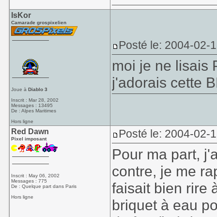
IsKor
Camarade grospixelien
Posté le: 2004-02-
moi je ne lisais 
j'adorais cette 
Joue à
Diablo 3
Inscrit : Mar 28, 2002
Messages : 13495
De : Alpes Maritimes
Hors ligne
Red Dawn
Posté le: 2004-02-
Pixel imposant
Pour ma part, j'
contre, je me ra
Inscrit : May 06, 2002
Messages : 775
faisait bien rir
De : Quelque part dans Paris
Hors ligne
briquet à eau p