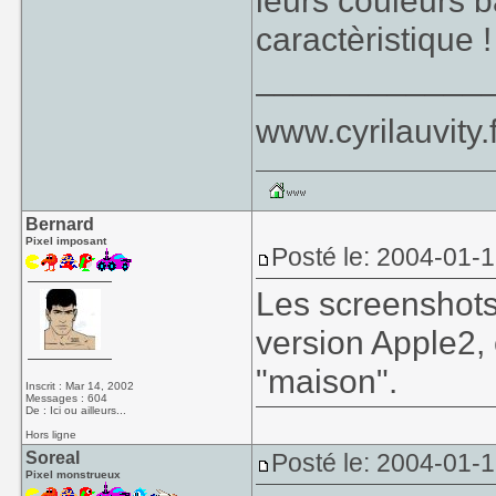
leurs couleurs 
caractèristique 
____________
www.cyrilauvity.f
Bernard
Pixel imposant
Posté le: 2004-01-
Les screenshots 
version Apple2, 
"maison".
Inscrit : Mar 14, 2002
Messages : 604
De : Ici ou ailleurs...
Hors ligne
Soreal
Posté le: 2004-01-
Pixel monstrueux