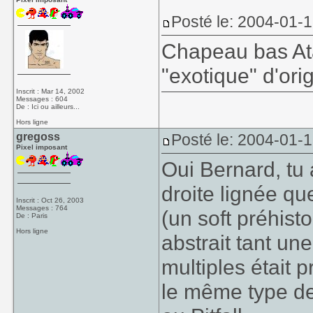
Posté le: 2004-01-
Chapeau bas Ata
"exotique" d'ori
Inscrit : Mar 14, 2002
Messages : 604
De : Ici ou ailleurs...
Hors ligne
gregoss
Posté le: 2004-01-1
Pixel imposant
Oui Bernard, tu 
droite lignée qu
Inscrit : Oct 26, 2003
Messages : 764
(un soft préhist
De : Paris
Hors ligne
abstrait tant un
multiples était 
le même type de