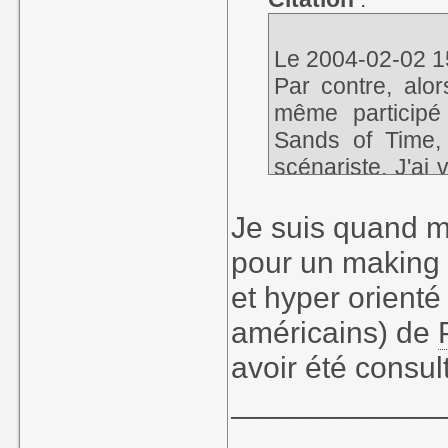
Le 2004-02-02 1
Par contre, alor
même participé
Sands of Time,
scénariste. J'ai
du meilleur (Mec
Je suis quand m
pour un making o
et hyper orient
américains) de
avoir été consul
____________