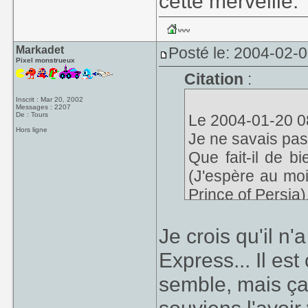
cette merveille.
Markadet
Posté le: 2004-02-
Pixel monstrueux
Citation
:
Inscrit : Mar 20, 2002
Messages : 2207
De : Tours
Le 2004-01-20 08
Hors ligne
Je ne savais pas
Que fait-il de b
(J'espère au moin
Prince of Persia
)
Je crois qu'il n
Express... Il est
semble, mais ça