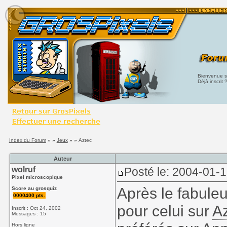
Bienvenue su
Déjà inscrit 
Index du Forum
» »
Jeux
» »
Aztec
Auteur
wolruf
Posté le: 2004-01-
Pixel microscopique
Après le fabuleu
Score au grosquiz
0000400 pts.
pour celui sur
A
Inscrit : Oct 24, 2002
Messages : 15
Hors ligne