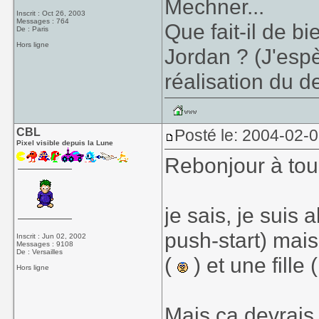
Mechner...
Inscrit : Oct 26, 2003
Messages : 764
Que fait-il de bi
De : Paris
Hors ligne
Jordan ? (J'espè
réalisation du d
CBL
Posté le: 2004-02-
Pixel visible depuis la Lune
Rebonjour à tou
je sais, je suis 
push-start) mais
Inscrit : Jun 02, 2002
Messages : 9108
De : Versailles
(
) et une fille 
Hors ligne
Mais ca devrais 