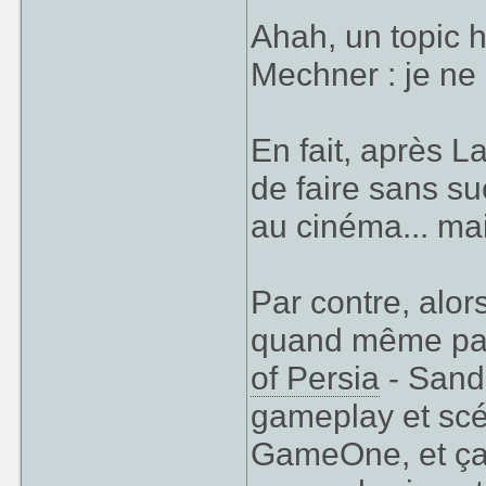
Jordan ? (J'
Ahah, un topic h
réalisation d
Mechner : je ne 
Je crois qu'il n'
est consultant 
veut pas dire g
En fait, après L
GameOne pour le 
de faire sans s
la qualité du jeu
au cinéma... ma
Par contre, alors
quand même par
of Persia
- Sand
gameplay et scén
GameOne, et ça 