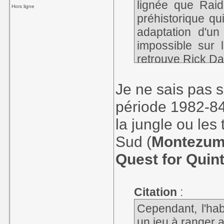
lignée que Raid
Hors ligne
préhistorique qu
adaptation d'un
impossible sur
retrouve
Rick D
Je ne sais pas s
période 1982-84
la jungle ou le
Sud (
Montezum
Quest for Quin
Citation
:
Cependant, l'hab
un jeu à ranger 