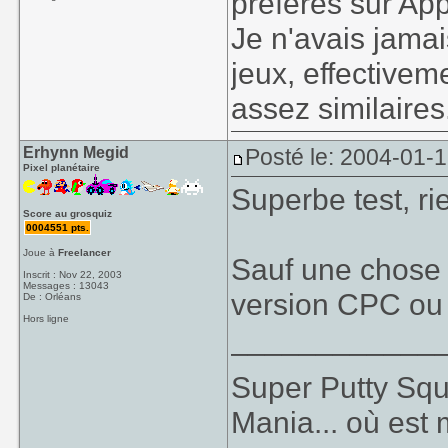
préférés sur Appl
Je n'avais jamai
jeux, effectivem
assez similaires
Erhynn Megid
Posté le: 2004-01-
Pixel planétaire
Superbe test, rie
Score au grosquiz
0004551 pts.
Joue à
Freelancer
Sauf une chose 
Inscrit : Nov 22, 2003
Messages : 13043
version CPC ou
De : Orléans
Hors ligne
____________
Super Putty Sq
Mania... où est