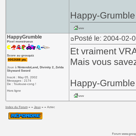
Happy-Grumble
HappyGrumble
Posté le: 2004-02-
Pixel monstrueux
Et vraiment VRA
Score au grosquiz
Mais vous savez 
0002688 pts.
Joue à
NintendoLand, Divinity 2, Zelda
Skyward Sword
Inscrit : May 05, 2002
Happy-Grumble
Messages : 2174
De : Toulouse-cong !
Hors ligne
Index du Forum
» »
Jeux
» »
Aztec
Forum www.grospi