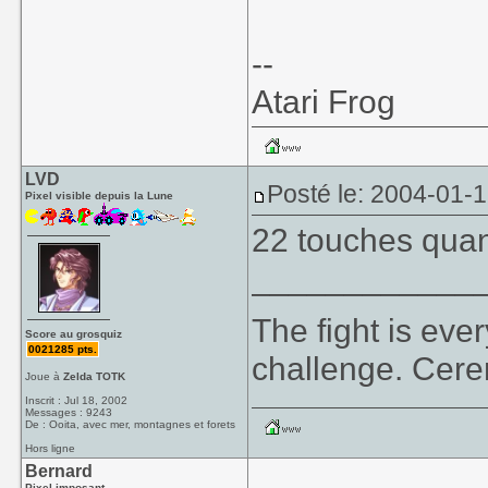
--
Atari Frog
LVD
Posté le: 2004-01-
Pixel visible depuis la Lune
22 touches qua
____________
The fight is eve
Score au grosquiz
0021285 pts.
challenge. Cer
Joue à
Zelda TOTK
Inscrit : Jul 18, 2002
Messages : 9243
De : Ooita, avec mer, montagnes et forets
Hors ligne
Bernard
Pixel imposant