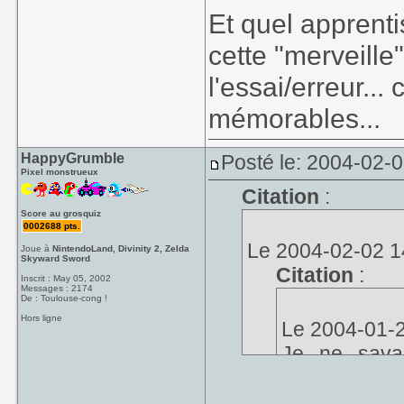
Et quel apprent
cette "merveille"
l'essai/erreur..
mémorables...
HappyGrumble
Posté le: 2004-02-
Pixel monstrueux
Citation
:
Score au grosquiz
0002688 pts.
Le 2004-02-02 14
Joue à
NintendoLand, Divinity 2, Zelda
Skyward Sword
Citation
:
Inscrit : May 05, 2002
Messages : 2174
De : Toulouse-cong !
Hors ligne
Le 2004-01-20
Je ne sava
Mechner...
Que fait-il 