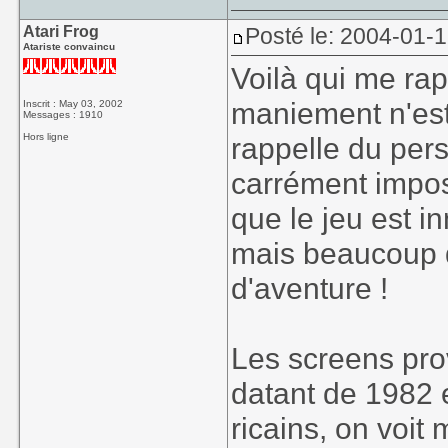
Atari Frog
Posté le: 2004-01-
Atariste convaincu
Voilà qui me rap
maniement n'est
Inscrit : May 03, 2002
Messages : 1910
Hors ligne
rappelle du pers
carrément imposs
que le jeu est i
mais beaucoup d
d'aventure !
Les screens pro
datant de 1982 e
ricains, on voi