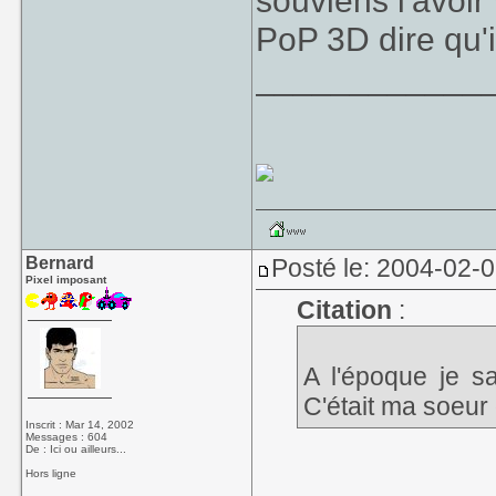
souviens l'avoi
PoP 3D dire qu'il
____________
Bernard
Posté le: 2004-02-
Pixel imposant
Citation
:
A l'époque je sa
C'était ma soeur
Inscrit : Mar 14, 2002
Messages : 604
De : Ici ou ailleurs...
Hors ligne