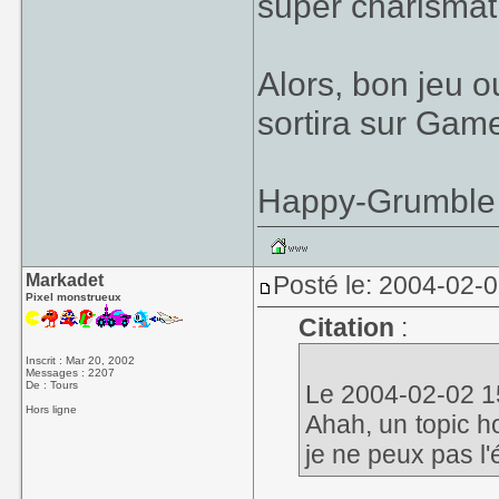
super charismati
Alors, bon jeu o
sortira sur Game
Happy-Grumble
Markadet
Posté le: 2004-02-
Pixel monstrueux
Citation
:
Inscrit : Mar 20, 2002
Messages : 2207
De : Tours
Le 2004-02-02 1
Hors ligne
Ahah, un topic h
je ne peux pas l'é