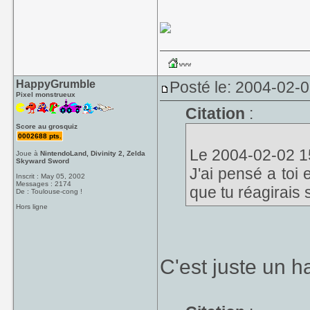
HappyGrumble
Posté le: 2004-02-
Pixel monstrueux
Citation
:
Score au grosquiz
0002688 pts.
Le 2004-02-02 15
Joue à
NintendoLand, Divinity 2, Zelda
Skyward Sword
J'ai pensé a toi
Inscrit : May 05, 2002
Messages : 2174
que tu réagirais s
De : Toulouse-cong !
Hors ligne
C'est juste un h