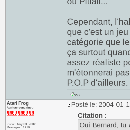
ou Pitfall...
Cependant, l'hab
que c'est un je
catégorie que l
ça surtout quan
assez réaliste p
m'étonnerai pas 
P.O.P d'ailleurs.
Atari Frog
Posté le: 2004-01-
Atariste convaincu
Citation
:
Oui Bernard, tu 
Inscrit : May 03, 2002
Messages : 1910