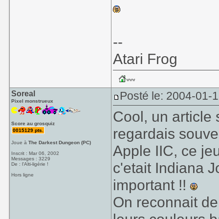
--
Atari Frog
Soreal
Posté le: 2004-01-
Pixel monstrueux
Cool, un article
Score au grosquiz
regardais souve
0015129 pts.
Joue à
The Darkest Dungeon (PC)
Apple IIC, ce jeu
Inscrit : Mar 06, 2002
Messages : 3229
c'etait Indiana J
De : l'Alti-ligérie !
Hors ligne
important !!
On reconnait de 