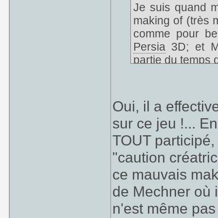
Je suis quand m
making of (très 
comme pour bea
Persia
3D; et Me
partie du temps 
Oui, il a effect
sur ce jeu !... E
TOUT participé, 
"caution créatric
ce mauvais makin
de Mechner où il
n'est même pas s