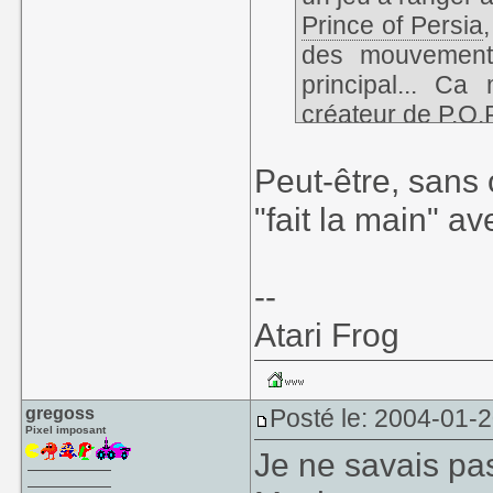
Prince of Persia
des mouvements
principal... Ca
créateur de P.O.P
Peut-être, sans 
"fait la main" a
--
Atari Frog
gregoss
Posté le: 2004-01-
Pixel imposant
Je ne savais pa