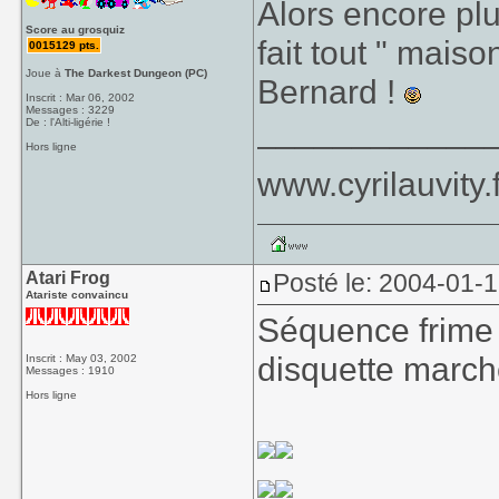
Alors encore pl
Score au grosquiz
fait tout " mais
0015129 pts.
Joue à
The Darkest Dungeon (PC)
Bernard !
Inscrit : Mar 06, 2002
Messages : 3229
____________
De : l'Alti-ligérie !
Hors ligne
www.cyrilauvity.f
Atari Frog
Posté le: 2004-01-
Atariste convaincu
Séquence frime
disquette marc
Inscrit : May 03, 2002
Messages : 1910
Hors ligne