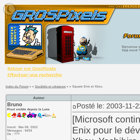
Bienvenue su
Déjà inscrit 
Index du Forum
» »
Sociétés et créateurs
» »
Square Enix et Xbox.
Auteur
Bruno
Posté le: 2003-11-2
Pixel visible depuis la Lune
[Microsoft cont
Enix pour le dé
Inscrit : Mar 09, 2002
Messages : 9454
De : ???