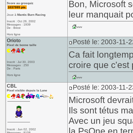
Bon, Microsoft 
Score au grosquiz
1037995 pts.
leur manquait p
Joue à
Mantis Burn Racing
Inscrit : Oct 26, 2002
Messages : 1939
De : Brest
Hors ligne
Orioto
Posté le: 2003-11-2
Pixel de bonne taille
Ca fait longtemp
croire que c'est 
Inscrit : Jul 30, 2003
Messages : 250
De : Paris
Hors ligne
CBL
Posté le: 2003-11-2
Pixel visible depuis la Lune
Microsoft devrai
Ils sont tétus ma
Avec un jeu squa
la PsOne en ter
Inscrit : Jun 02, 2002
Messages : 9108