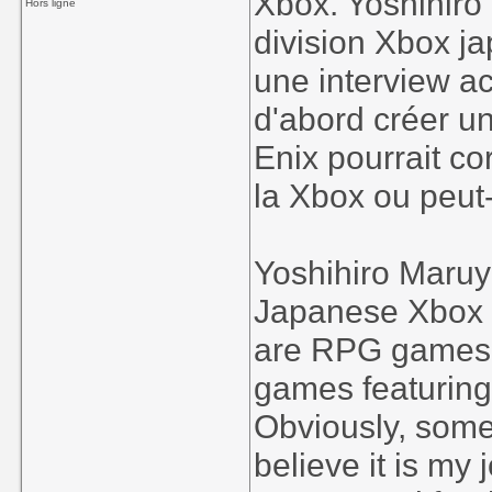
Xbox. Yoshihir
Hors ligne
division Xbox j
une interview a
d'abord créer u
Enix pourrait c
la Xbox ou peut-
Yoshihiro Maruy
Japanese Xbox b
are RPG games,
games featuring
Obviously, some
believe it is my j