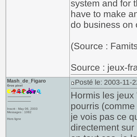
system and for t
have to make an
do business on o
(Source : Famit
Source : jeux-f
Mash_de_Figaro
Posté le: 2003-11-2
Gros pixel
Hormis les jeux 
pourris (comme c
Inscrit : May 06, 2003
Messages : 1082
je vois pas ce q
Hors ligne
directement sur 