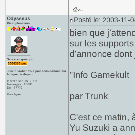
Shenmue 3? Yu s
Sources indicat
moving forward 
Odysseus
Posté le: 2003-11-0
Pixel planétaire
no word if the 
bien que j'atte
though."
sur les supports 
d'annonce dont j
Score au grosquiz
0004305 pts.
Joue à
lâcher trois poissons-ballons sur
"Info Gamekult
la ligne de départ.
Inscrit : Sep 15, 2002
Messages : 10891
De : ?????
par Trunk
Hors ligne
C'est ce matin,
Yu Suzuki a ann