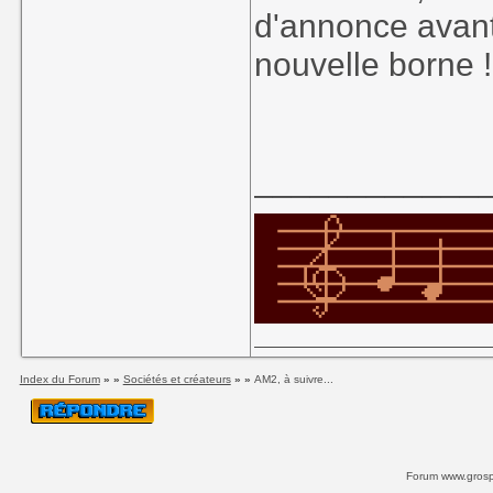
d'annonce avant 
nouvelle borne !
____________
Index du Forum
» »
Sociétés et créateurs
» »
AM2, à suivre...
Forum www.grospi