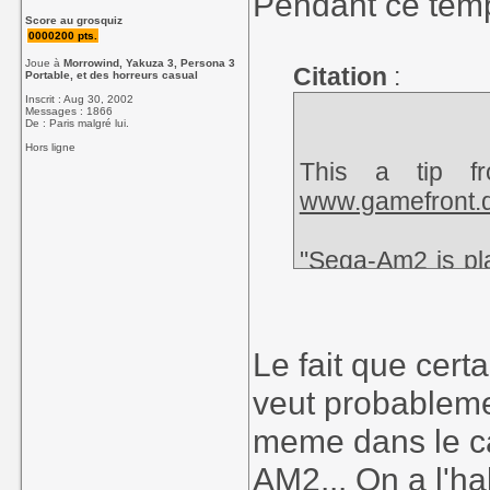
Pendant ce temp
Score au grosquiz
0000200 pts.
Joue à
Morrowind, Yakuza 3, Persona 3
Citation
:
Portable, et des horreurs casual
Inscrit : Aug 30, 2002
Messages : 1866
De : Paris malgré lui.
Hors ligne
This a tip f
www.gamefront.
"Sega-Am2 is pl
sequel to a gam
at the official h
Le fait que cert
Mere speculation 
veut probableme
sequel to
Shen
meme dans le ca
magazine shed s
AM2... On a l'h