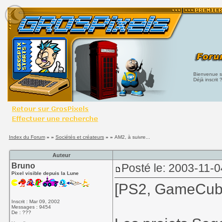
Bienvenue su
Déjà inscrit 
Index du Forum
» »
Sociétés et créateurs
» »
AM2, à suivre...
Auteur
Bruno
Posté le: 2003-11-0
Pixel visible depuis la Lune
[PS2, GameCub
Inscrit : Mar 09, 2002
Messages : 9454
De : ???