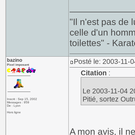
____________
"Il n'est pas de
celle d'un homm
toilettes" - Kara
bazino
Posté le: 2003-11-0
Pixel imposant
Citation
:
Le 2003-11-04 20
Pitié, sortez Out
Inscrit : Sep 15, 2002
Messages : 959
De : Lyon
Hors ligne
A mon avis, il n