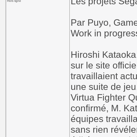
Les projets Seg
Hors ligne
Par Puyo, Game
Work in progre
Hiroshi Kataoka
sur le site offi
travaillaient ac
une suite de jeu
Virtua Fighter
confirmé, M. K
équipes travaill
sans rien révél