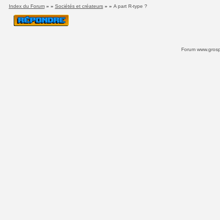
Index du Forum
» »
Sociétés et créateurs
» »
A part R-type ?
Forum www.grospi