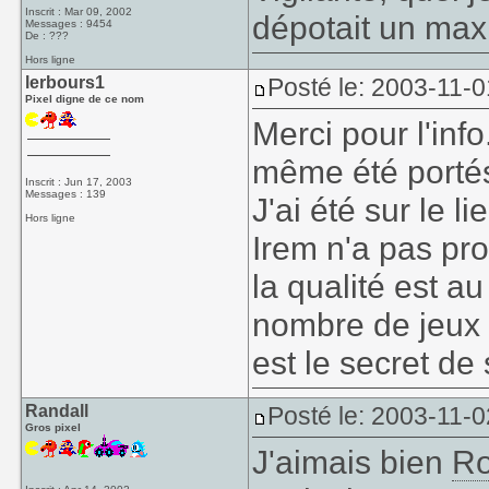
Inscrit : Mar 09, 2002
dépotait un ma
Messages : 9454
De : ???
Hors ligne
lerbours1
Posté le: 2003-11-0
Pixel digne de ce nom
Merci pour l'inf
même été portés
Inscrit : Jun 17, 2003
Messages : 139
J'ai été sur le l
Hors ligne
Irem n'a pas pr
la qualité est a
nombre de jeux 
est le secret de
Randall
Posté le: 2003-11-0
Gros pixel
J'aimais bien
R