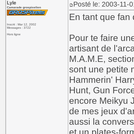
Lyle
Posté le: 2003-11-0
Camarade grospixelien
En tant que fan 
Inscrit : Mar 12, 2002
Messages : 3722
Hors ligne
Pour te faire un
artisant de l'ar
M.A.M.E, sectio
sont une petite m
Hammerin' Harry
Hunt, Gun Force
encore Meikyu Ji
de mes jeux d'a
aussi la conver
et un plates-fo