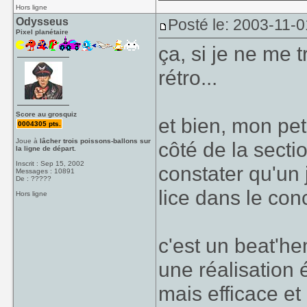
Hors ligne
Odysseus
Posté le: 2003-11-0
Pixel planétaire
ça, si je ne me t
rétro...
Score au grosquiz
et bien, mon pet
0004305 pts.
Joue à
lâcher trois poissons-ballons sur
côté de la secti
la ligne de départ.
Inscrit : Sep 15, 2002
constater qu'un
Messages : 10891
De : ?????
lice dans le con
Hors ligne
c'est un beat'hem
une réalisation
mais efficace et 