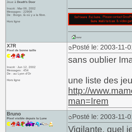
____________
Joue à
Death's Door
Inscrit : Mar 06, 2002
Messages : 22908
De : Borgo, là où y a la fibre.
Hors ligne
X7R
Posté le: 2003-11-0
Pixel de bonne taille
sans oublier Ima
Inscrit : Jun 12, 2002
Messages : 454
De : au Lyon d'Or
une liste des j
Hors ligne
http://www.mam
man=Irem
Bruno
Posté le: 2003-11-0
Pixel visible depuis la Lune
Vigilante, quel 