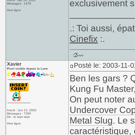
exclusivement 
Inscrit : Apr 14, 2002
Messages : 1478
Hors ligne
____________
.: Toi aussi, ép
Cinefix
:.
Xavier
Posté le: 2003-11-0
Pixel visible depuis la Lune
Ben les gars ? 
Kung Fu Master
On peut noter au
Undercover Co
Inscrit : Jun 13, 2002
Messages : 7260
De : le sept sept
Metal Slug
. Le 
Hors ligne
caractéristique,