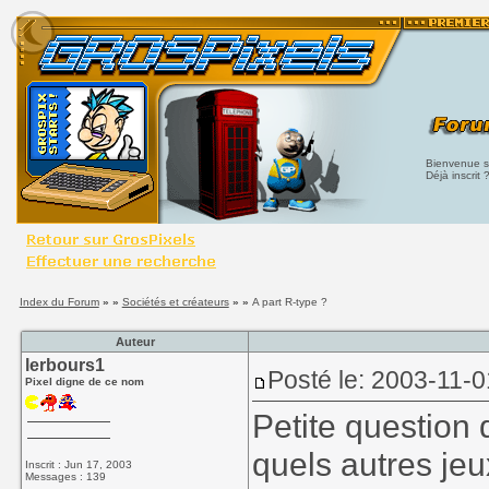
Bienvenue su
Déjà inscrit 
Index du Forum
» »
Sociétés et créateurs
» »
A part R-type ?
Auteur
lerbours1
Posté le: 2003-11-0
Pixel digne de ce nom
Petite question
quels autres jeu
Inscrit : Jun 17, 2003
Messages : 139