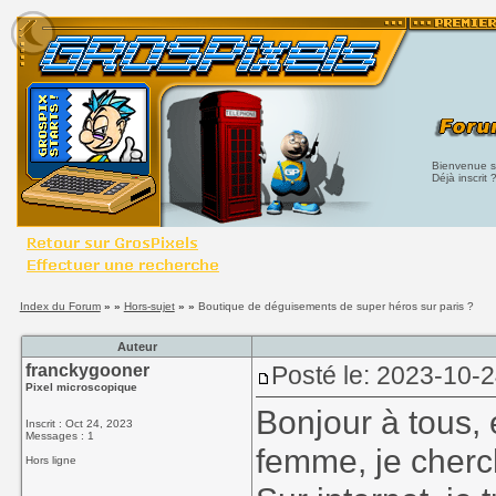
Bienvenue su
Déjà inscrit 
Index du Forum
» »
Hors-sujet
» »
Boutique de déguisements de super héros sur paris ?
Auteur
franckygooner
Posté le: 2023-10-
Pixel microscopique
Bonjour à tous,
Inscrit : Oct 24, 2023
Messages : 1
femme, je cherch
Hors ligne