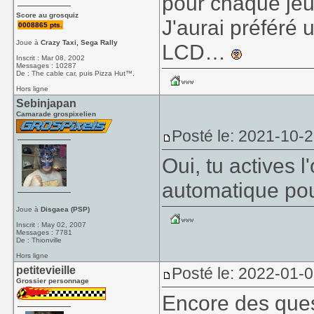
pour chaque jeu
Score au grosquiz
J'aurai préféré 
0008865 pts.
Joue à
Crazy Taxi, Sega Rally
LCD…
Inscrit : Mar 08, 2002
Messages : 10287
De : The cable car, puis Pizza Hut™.
Hors ligne
Sebinjapan
Camarade grospixelien
Posté le: 2021-10-
Oui, tu actives l
automatique pou
Joue à
Disgaea (PSP)
Inscrit : May 02, 2007
Messages : 7781
De : Thionville
Hors ligne
petitevieille
Posté le: 2022-01-
Grossier personnage
Encore des ques