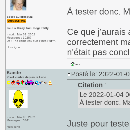
À tester donc. 
Score au grosquiz
0008865 pts.
Joue à
Crazy Taxi, Sega Rally
Ce que j'aurais 
Inscrit : Mar 08, 2002
Messages : 10287
correctement ma
De : The cable car, puis Pizza Hut™.
Hors ligne
n'était pas conc
Kaede
Posté le: 2022-01-0
Pixel visible depuis la Lune
Citation
:
Le 2022-01-04 06:2
À tester donc. M
Inscrit : Mar 06, 2002
Juste pour tester
Messages : 5341
Hors ligne