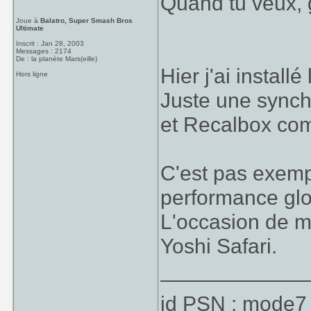
Quand tu veux, 
Joue à
Balatro, Super Smash Bros
Ultimate
Inscrit : Jan 28, 2003
Messages : 2174
De : la planète Mars(eille)
Hier j'ai install
Hors ligne
Juste une synch
et Recalbox comp
C'est pas exempt
performance glo
L'occasion de me
Yoshi Safari.
____________
id PSN : mode7