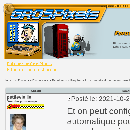
Bienvenue su
Déjà inscrit 
Index du Forum
» »
Emulation
» »
Recalbox sur Raspberry Pi : un musée du jeu-vidéo dans 
Auteur
Reca
petitevieille
Posté le: 2021-10-
Grossier personnage
Et on peut confi
automatique pour