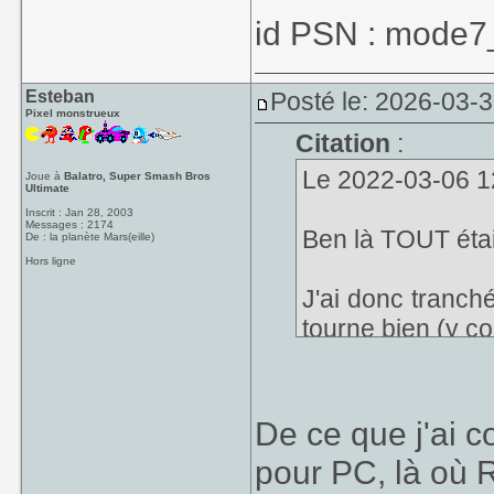
id PSN : mode7
Esteban
Posté le: 2026-03-
Pixel monstrueux
Citation
:
Le 2022-03-06 12:0
Joue à
Balatro, Super Smash Bros
Ultimate
Inscrit : Jan 28, 2003
Messages : 2174
Ben là TOUT étai
De : la planète Mars(eille)
Hors ligne
J'ai donc tranché
tourne bien (y c
Maintenant il va
pas des roms Ne
De ce que j'ai 
qu'il voulait su
pour PC, là où 
surtout une autre