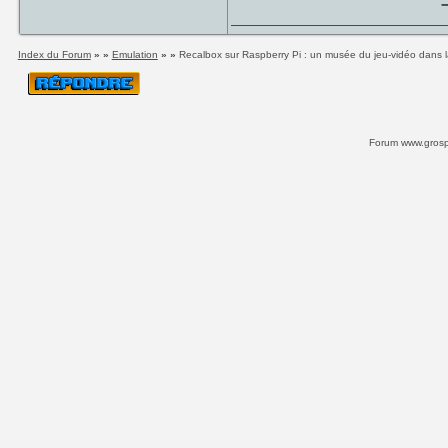
Index du Forum
» »
Emulation
» »
Recalbox sur Raspberry Pi : un musée du jeu-vidéo dans 
Forum www.grospi