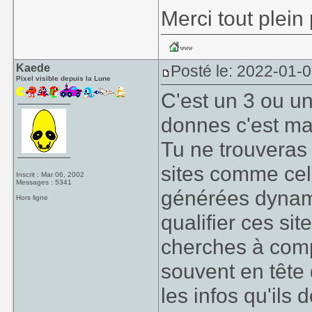
Merci tout plein
Kaede
Posté le: 2022-01-0
Pixel visible depuis la Lune
C'est un 3 ou un
donnes c'est ma
Tu ne trouveras
sites comme cel
Inscrit : Mar 06, 2002
Messages : 5341
générées dynam
Hors ligne
qualifier ces sit
cherches à comp
souvent en tête 
les infos qu'ils 