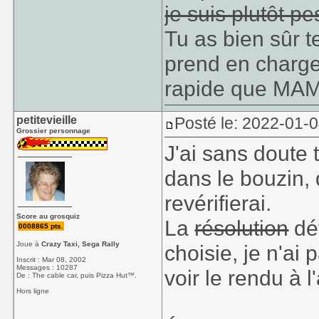
je suis plutôt pe
Tu as bien sûr 
prend en charge 
rapide que MA
petitevieille
Posté le: 2022-01-
Grossier personnage
J'ai sans doute 
dans le bouzin,
revérifierai.
Score au grosquiz
La
résolution
déf
0008865 pts.
Joue à
Crazy Taxi, Sega Rally
choisie, je n'ai 
Inscrit : Mar 08, 2002
Messages : 10287
voir le rendu à 
De : The cable car, puis Pizza Hut™.
Hors ligne