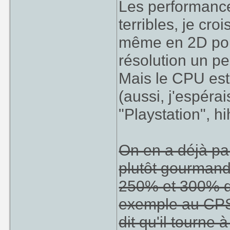
Les performance
terribles, je cr
même en 2D pou
résolution un pe
Mais le CPU est 
(aussi, j'espéra
"Playstation", hi
On en a déjà pa
plutôt gourmand.
250% et 300% de
exemple au CPS
dit qu'il tourne