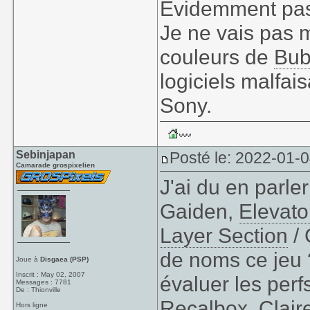
Évidemment pas
Je ne vais pas 
couleurs de
Bub
logiciels malfai
Sony.
Sebinjapan
Posté le: 2022-01-0
Camarade grospixelien
J'ai du en parler
Gaiden,
Elevato
Layer Section
/ 
de noms ce jeu 
Joue à
Disgaea (PSP)
Inscrit : May 02, 2007
évaluer les perf
Messages : 7781
De : Thionville
Recalbox. Clair
Hors ligne