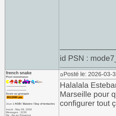
____________
id PSN : mode7
french snake
Posté le: 2026-03-3
Pixel monstrueux
Halalala Esteban 
Marseille pour 
Score au grosquiz
0012080 pts.
configurer tout 
Joue à
KGB / Balatro / Day of tentacles
Inscrit : May 09, 2006
Messages : 3236
De : Aix en Provence