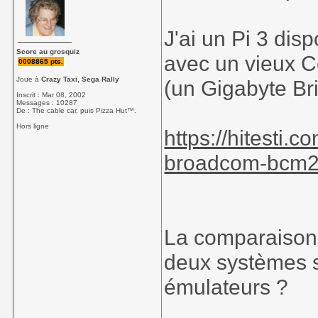
J'ai un Pi 3 disp
Score au grosquiz
avec un vieux C
0008865 pts.
Joue à
Crazy Taxi, Sega Rally
(un Gigabyte Brix
Inscrit : Mar 08, 2002
Messages : 10287
De : The cable car, puis Pizza Hut™.
Hors ligne
https://hitesti.
broadcom-bcm28
La comparaison
deux systèmes se
émulateurs ?