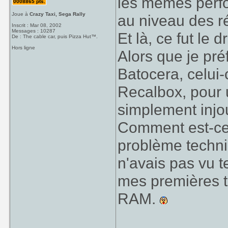
les mêmes perfo
0008865 pts.
Joue à
Crazy Taxi, Sega Rally
au niveau des r
Inscrit : Mar 08, 2002
Messages : 10287
Et là, ce fut le 
De : The cable car, puis Pizza Hut™.
Hors ligne
Alors que je pré
Batocera, celui-
Recalbox, pour 
simplement injo
Comment est-ce 
problème techniq
n'avais pas vu t
mes premières t
RAM.