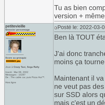
Tu as bien com
version + même 
petitevieille
Posté le: 2022-03-
Grossier personnage
Ben là TOUT éta
J'ai donc tranché
Score au grosquiz
moins ça tourne
0008865 pts.
Joue à
Crazy Taxi, Sega Rally
Inscrit : Mar 08, 2002
Messages : 10287
Maintenant il v
De : The cable car, puis Pizza Hut™.
Hors ligne
ne veut pas des
sur SSD alors qu'
mais c'est un dét