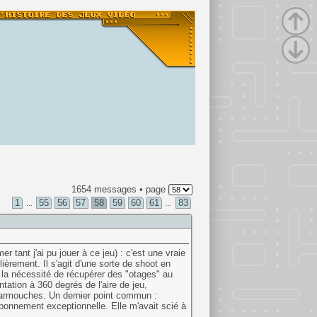
1654 messages • page
1
55
56
57
58
59
60
61
83
...
...
 tant j'ai pu jouer à ce jeu) : c'est une vraie
ièrement. Il s'agit d'une sorte de shoot en
, la nécessité de récupérer des "otages" au
tation à 360 degrés de l'aire de jeu,
carmouches. Un dernier point commun :
t bonnement exceptionnelle. Elle m'avait scié à