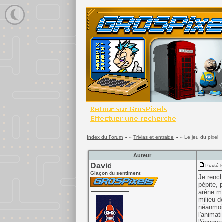
Index du Forum
» »
Trivias et entraide
» »
Le jeu du pixel
Auteur
David
Posté l
Glaçon du sentiment
Je renc
pépite, 
arène m
milieu d
néanmoi
l'animat
l'époque