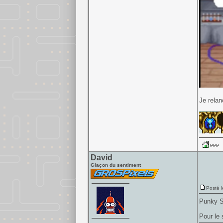
Je relan
David
Glaçon du sentiment
Posté l
Punky S
Pour le 