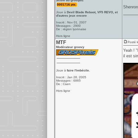
Score au grosquiz
0001716 pts.
Shenron,
Joue à
Devil Blade Reboot, VF5 REVO, et
d'autres jeux encore
Inscrit : Nov 01, 2007
Messages : 2900
De : région lyonnaise
Hors ligne
MTF
Posté l
Modérateur groovy
Yeah ! 
il est s
Joue à
faire l'imbécile.
Inscrit : Jan 28, 2005
Messages : 6865
De : Caen
Hors ligne