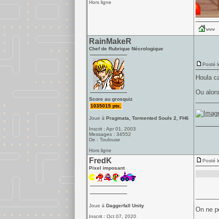
Hors ligne
RainMakeR
Chef de Rubrique Nécrologique
Posté l
Houla c
Ou alor
______
Score au grosquiz
1035015 pts.
Joue à
Pragmata, Tormented Souls 2, FH6
Inscrit : Apr 01, 2003
Messages : 34552
De : Toulouse
Hors ligne
FredK
Posté l
Pixel imposant
Gobliiin
______
Joue à
Daggerfall Unity
On ne pe
Inscrit : Oct 07, 2020