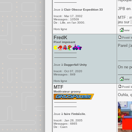
JPB en a
Joue à
Clair Obscur Expedition 33
Inscrit : Mar 17, 2002
MTF : me
Messages : 10509
jeu sur
De : Lille, en l'an 3000.
Hors ligne
FredK
Posté l
Pixel imposant
Pareil j
______
Joue à
Daggerfall Unity
On ne pe
Inscrit : Oct 07, 2020
Messages : 849
Hors ligne
MTF
Posté l
Modérateur groovy
Ouhla, 
Joue à
faire l'imbécile.
Inscrit : Jan 28, 2005
Messages : 6865
De : Caen