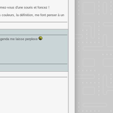
armez-vous d'une souris et foncez !
 couleurs, la définition, me font penser à un
n agenda me laisse perplexe