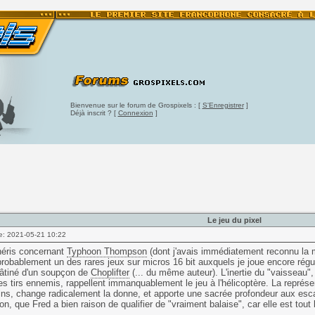
Bienvenue sur le forum de Grospixels : [
S'Enregistrer
]
Déjà inscrit ? [
Connexion
]
Le jeu du pixel
e: 2021-05-21 10:22
héris concernant
Typhoon Thompson
(dont j'avais immédiatement reconnu la mer
probablement un des rares jeux sur micros 16 bit auxquels je joue encore régul
âtiné d'un soupçon de
Choplifter
(... du même auteur). L'inertie du "vaisseau"
es tirs ennemis, rappellent immanquablement le jeu à l'hélicoptère. La représen
ns, change radicalement la donne, et apporte une sacrée profondeur aux es
ion, que Fred a bien raison de qualifier de "vraiment balaise", car elle est tou
.