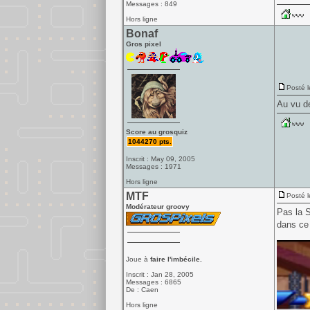
Messages : 849
Hors ligne
Bonaf
Gros pixel
Posté l
Au vu de
Score au grosquiz
1044270 pts.
Inscrit : May 09, 2005
Messages : 1971
Hors ligne
MTF
Posté l
Modérateur groovy
Pas la S
dans ce 
Joue à
faire l'imbécile.
Inscrit : Jan 28, 2005
Messages : 6865
De : Caen
Hors ligne