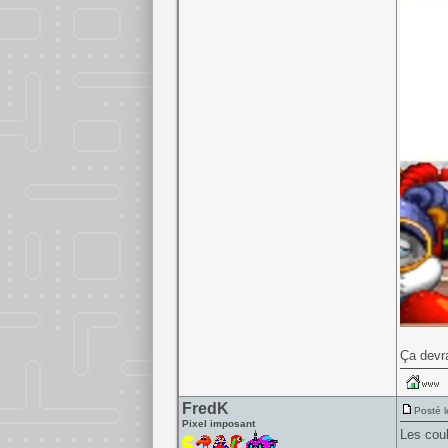
Ça devra
FredK
Posté l
Pixel imposant
Les coul