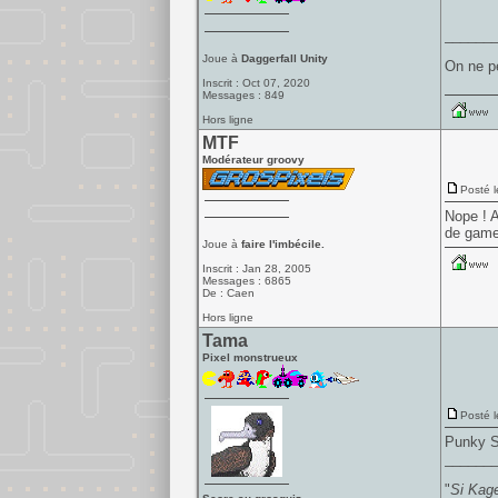
______
Joue à
Daggerfall Unity
On ne pe
Inscrit : Oct 07, 2020
Messages : 849
Hors ligne
MTF
Modérateur groovy
Posté l
Nope ! A
de gamep
Joue à
faire l'imbécile.
Inscrit : Jan 28, 2005
Messages : 6865
De : Caen
Hors ligne
Tama
Pixel monstrueux
Posté l
Punky S
______
"
Si Kage