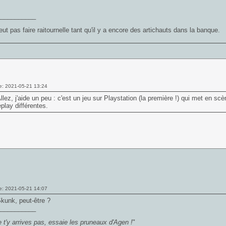
___________
ut pas faire raitournelle tant qu'il y a encore des artichauts dans la banque.
e: 2021-05-21 13:24
llez, j'aide un peu : c'est un jeu sur Playstation (la première !) qui met en
lay différentes.
e: 2021-05-21 14:07
kunk, peut-être ?
___________
 t'y arrives pas, essaie les pruneaux d'Agen !
"