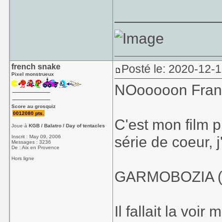
____________
french snake
Posté le: 2020-12-1
Pixel monstrueux
NOooooon Franço
Score au grosquiz
0012080 pts.
C'est mon film p
Joue à
KGB / Balatro / Day of tentacles
série de coeur, j'
Inscrit : May 09, 2006
Messages : 3236
De : Aix en Provence
Hors ligne
GARMOBOZIA (do
Il fallait la voi