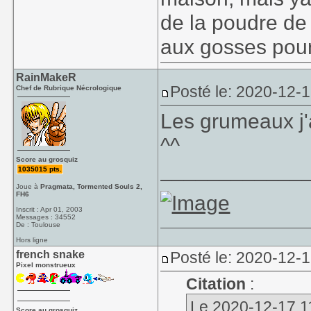
de la poudre de 
Et ensuite, t
aux gosses pour 
Mieux encore l
la CUILLERE.
compliqué la seu
Et en plus, 
RainMakeR
avec un moteur "
dans tous le
Posté le: 2020-12-1
Chef de Rubrique Nécrologique
éviter d'amalgam
Les grumeaux j'
J'ai converti Fe
^^
ans être allergi
Score au grosquiz
____________
1035015 pts.
y'en a plus... 
Joue à
Pragmata, Tormented Souls 2,
trucs particulie
FH6
version indus qu
Inscrit : Apr 01, 2003
Messages : 34552
De : Toulouse
coin de leur cerv
Hors ligne
french snake
Posté le: 2020-12-1
J'ai pas ma recet
Pixel monstrueux
Citation
:
mesure selon l
torréfiée, ajout 
Le 2020-12-17 11
Score au grosquiz