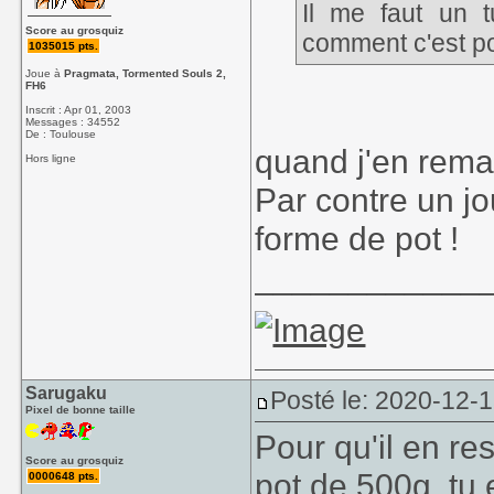
Il me faut un 
Score au grosquiz
comment c'est po
1035015 pts.
Joue à
Pragmata, Tormented Souls 2,
FH6
Inscrit : Apr 01, 2003
Messages : 34552
De : Toulouse
quand j'en rema
Hors ligne
Par contre un jo
forme de pot !
____________
Sarugaku
Posté le: 2020-12-
Pixel de bonne taille
Pour qu'il en re
Score au grosquiz
pot de 500g, tu
0000648 pts.