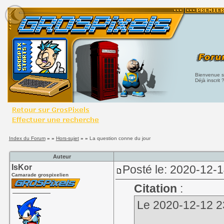
Bienvenue su
Déjà inscrit 
Index du Forum
» »
Hors-sujet
» »
La question conne du jour
Auteur
IsKor
Posté le: 2020-12-1
Camarade grospixelien
Citation
:
Le 2020-12-12 23