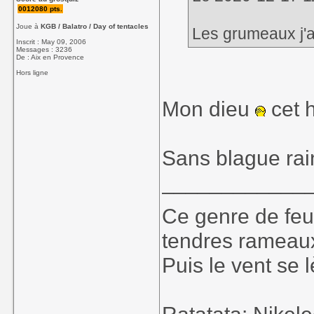
0012080 pts.
mais une bonne
Joue à
KGB / Balatro / Day of tentacles
Michalak (Chri
Les grumeaux j'a
Inscrit : May 09, 2006
noisettes mais 
Messages : 3236
De : Aix en Provence
l'excellent blog d
Hors ligne
Mon dieu
cet 
Sinon "Team co
"Team Gressin Fo
que l'on trouve l
Sans blague rain
____________
Ce genre de feu, 
tendres rameaux
Puis le vent se l