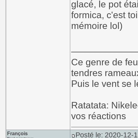
glacé, le pot ét
formica, c'est to
mémoire lol)
____________
Ce genre de feu, 
tendres rameaux
Puis le vent se l
Ratatata: Nikel
vos réactions
François
Posté le: 2020-12-