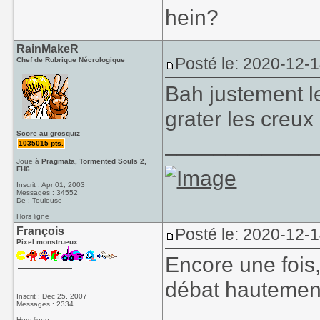
hein?
RainMakeR
Posté le: 2020-12-
Chef de Rubrique Nécrologique
Bah justement l
grater les creux 
Score au grosquiz
____________
1035015 pts.
Joue à
Pragmata, Tormented Souls 2,
FH6
Inscrit : Apr 01, 2003
Messages : 34552
De : Toulouse
Hors ligne
François
Posté le: 2020-12-1
Pixel monstrueux
Encore une fois
débat hautemen
Inscrit : Dec 25, 2007
Messages : 2334
____________
Hors ligne