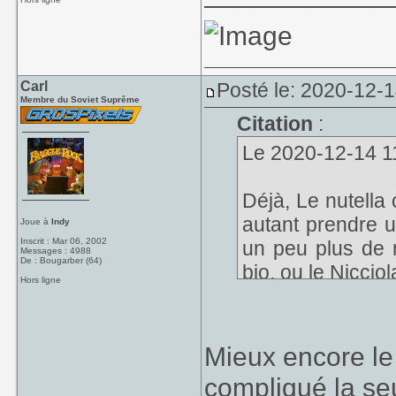
Carl
Posté le: 2020-12-
Membre du Soviet Suprême
Citation
:
Le 2020-12-14 11:
Déjà, Le nutella
autant prendre u
Joue à
Indy
Inscrit : Mar 06, 2002
un peu plus de 
Messages : 4988
De : Bougarber (64)
bio, ou le Nicciol
Hors ligne
Et ensuite, tout
CUILLERE. Le cou
Mieux encore le 
Et en plus, COM
compliqué la seu
tous les creux a