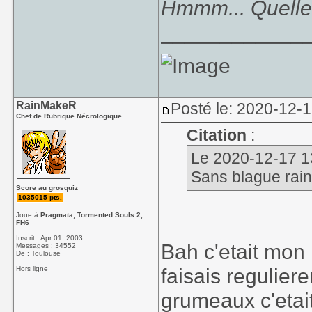
Hmmm... Quelle 
____________
RainMakeR
Posté le: 2020-12-
Chef de Rubrique Nécrologique
Citation
:
Le 2020-12-17 13
Sans blague rain 
Score au grosquiz
1035015 pts.
Joue à
Pragmata, Tormented Souls 2,
FH6
Inscrit : Apr 01, 2003
Bah c'etait mon 
Messages : 34552
De : Toulouse
faisais regulier
Hors ligne
grumeaux c'etait