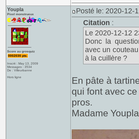
Youpla
Posté le: 2020-12-1
Pixel monstrueux
Citation
:
Le 2020-12-12 23
Donc la questio
avec un couteau
Score au grosquiz
0002030 pts.
à la cuillère ?
Inscrit : May 13, 2009
Messages : 3534
De : Villeurbanne
En pâte à tartin
Hors ligne
qui font avec ce 
pros.
Madame Youpla e