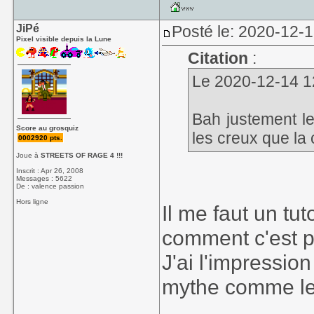
JiPé
Posté le: 2020-12-1
Pixel visible depuis la Lune
Citation
:
Le 2020-12-14 12
Bah justement le
Score au grosquiz
les creux que la 
0002920 pts.
Joue à
STREETS OF RAGE 4 !!!
Inscrit : Apr 26, 2008
Messages : 5622
De : valence passion
Hors ligne
Il me faut un tu
comment c'est p
J'ai l'impression
mythe comme les