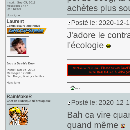
Inscrit : Sep 05, 2011
achètes plus so
Messages : 447
De : Nézel
Hors ligne
Laurent
Posté le: 2020-12-
Commissaire apolitique
J'adore le contra
l'écologie
____________
Joue à
Death's Door
Inscrit : Mar 06, 2002
Messages : 22908
De : Borgo, là où y a la fibre.
Hors ligne
RainMakeR
Posté le: 2020-12-
Chef de Rubrique Nécrologique
Bah ca vire qua
quand même