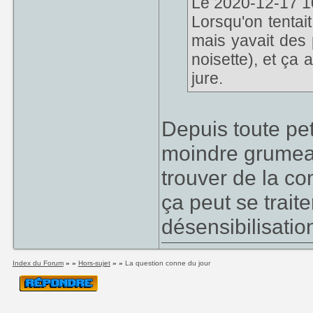
Le 2020-12-17 10:
Lorsqu'on tentait
mais yavait des 
noisette), et ça 
jure.
Depuis toute pet
moindre grumeau,
trouver de la co
ça peut se trai
désensibilisatio
Index du Forum
» »
Hors-sujet
» »
La question conne du jour