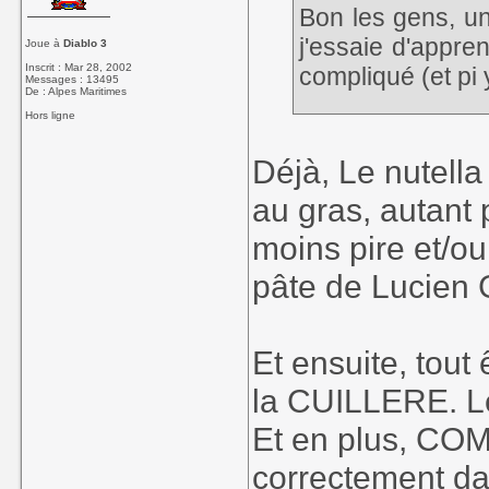
Bon les gens, un
j'essaie d'appre
Joue à
Diablo 3
Inscrit : Mar 28, 2002
compliqué (et pi 
Messages : 13495
De : Alpes Maritimes
Hors ligne
Donc la questio
avec un couteau
Déjà, Le nutella
à la cuillère ?
au gras, autant 
moins pire et/o
Ma femme est la
pâte de Lucien G
cuillere. Et j'ai
surtout quand fa
que tout le mond
Et ensuite, tout 
la CUILLERE. Le
Du coup vous fa
Et en plus, COM
correctement da