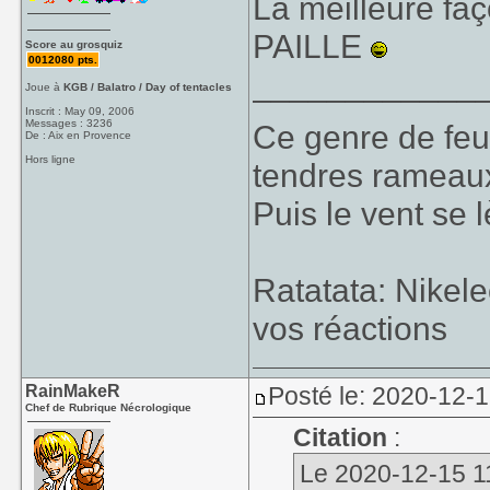
La meilleure faç
PAILLE
Score au grosquiz
0012080 pts.
____________
Joue à
KGB / Balatro / Day of tentacles
Inscrit : May 09, 2006
Messages : 3236
Ce genre de feu, 
De : Aix en Provence
Hors ligne
tendres rameaux
Puis le vent se l
Ratatata: Nikel
vos réactions
RainMakeR
Posté le: 2020-12-
Chef de Rubrique Nécrologique
Citation
:
Le 2020-12-15 11: