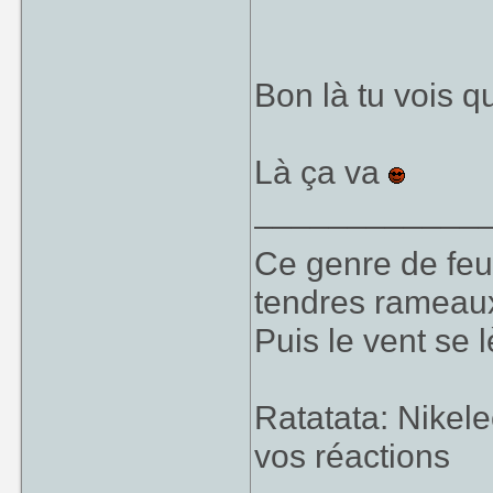
Bon, ben dans ce
Bon là tu vois q
Robert, tu nous s
Là ça va
____________
Ce genre de feu, 
tendres rameaux
Hmmm... Quelle c
Puis le vent se l
Ratatata: Nikel
vos réactions