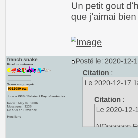
Un petit gout d'
que j'aimai bie
____________
french snake
Posté le: 2020-12-1
Pixel monstrueux
Citation
:
Le 2020-12-17 18:
Score au grosquiz
0012080 pts.
Joue à
KGB / Balatro / Day of tentacles
Citation
:
Inscrit : May 09, 2006
Messages : 3236
Le 2020-12-17
De : Aix en Provence
Hors ligne
NOooooon Fra