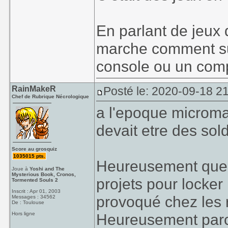
En parlant de jeux
marche comment su
console ou un comp
RainMakeR
Posté le: 2020-09-18 2
Chef de Rubrique Nécrologique
a l'epoque microman
devait etre des sol
Score au grosquiz
1035015 pts.
Heureusement que ca
Joue à
Yoshi and The
Mysterious Book, Cronos,
projets pour locker 
Tormented Souls 2
Inscrit : Apr 01, 2003
provoqué chez les r
Messages : 34562
De : Toulouse
Hors ligne
Heureusement parce