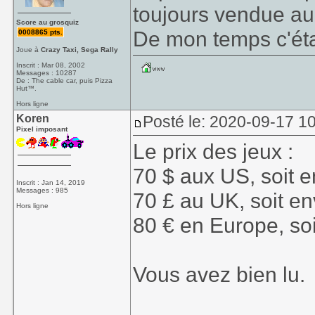
toujours vendue au 
Score au grosquiz
De mon temps c'ét
0008865 pts.
Joue à
Crazy Taxi, Sega Rally
Inscrit : Mar 08, 2002
Messages : 10287
De : The cable car, puis Pizza
Hut™.
Hors ligne
Koren
Posté le: 2020-09-17 10
Pixel imposant
Le prix des jeux :
70 $ aux US, soit e
Inscrit : Jan 14, 2019
Messages : 985
70 £ au UK, soit en
Hors ligne
80 € en Europe, soi
Vous avez bien lu.