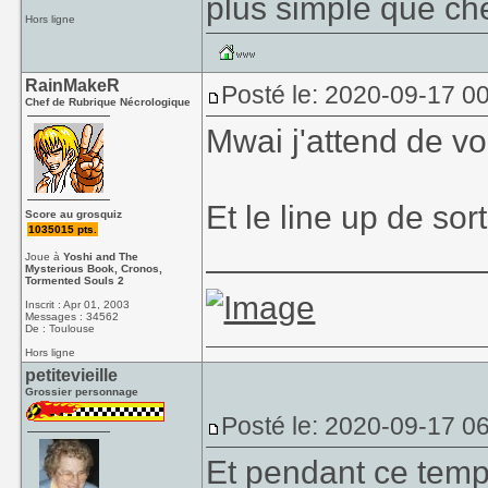
plus simple que ch
Hors ligne
RainMakeR
Posté le: 2020-09-17 0
Chef de Rubrique Nécrologique
Mwai j'attend de vo
Et le line up de sort
Score au grosquiz
1035015 pts.
_______________
Joue à
Yoshi and The
Mysterious Book, Cronos,
Tormented Souls 2
Inscrit : Apr 01, 2003
Messages : 34562
De : Toulouse
Hors ligne
petitevieille
Grossier personnage
Posté le: 2020-09-17 0
Et pendant ce temp