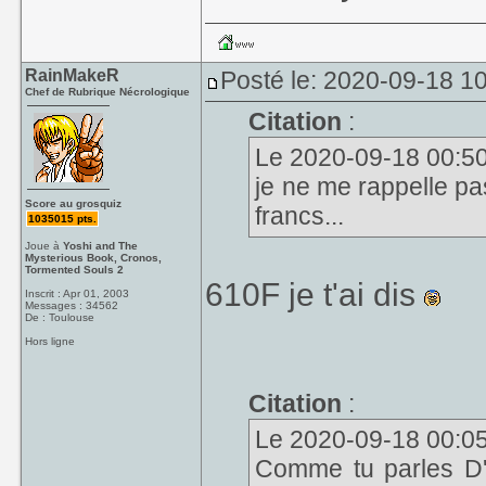
RainMakeR
Posté le: 2020-09-18 1
Chef de Rubrique Nécrologique
Citation
:
Le 2020-09-18 00:50,
je ne me rappelle pa
Score au grosquiz
francs...
1035015 pts.
Joue à
Yoshi and The
Mysterious Book, Cronos,
Tormented Souls 2
610F je t'ai dis
Inscrit : Apr 01, 2003
Messages : 34562
De : Toulouse
Hors ligne
Citation
:
Le 2020-09-18 00:05,
Comme tu parles D'