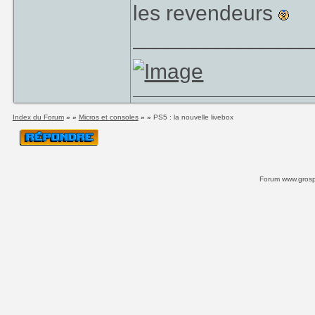
les revendeurs
_______________
Index du Forum
» »
Micros et consoles
» »
PS5 : la nouvelle livebox
Forum www.grospi