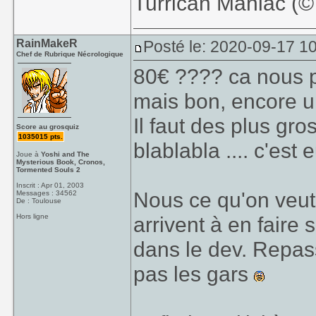
Turrican Maniac (©️
RainMakeR
Posté le: 2020-09-17 1
Chef de Rubrique Nécrologique
80€ ???? ca nous 
mais bon, encore une
Il faut des plus gr
Score au grosquiz
1035015 pts.
blablabla .... c'est 
Joue à
Yoshi and The
Mysterious Book, Cronos,
Tormented Souls 2
Inscrit : Apr 01, 2003
Nous ce qu'on veut 
Messages : 34562
De : Toulouse
Hors ligne
arrivent à en fair
dans le dev. Repas
pas les gars