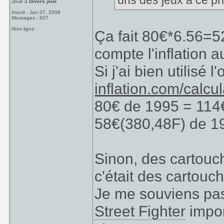
uns des jeux à ce prix
Joue à
Divers jeux
Inscrit : Jan 07, 2009
Messages : 607
Hors ligne
Ça fait 80€*6.56=52
compte l'inflation a
Si j'ai bien utilisé l
inflation.com/calcu
80€ de 1995 = 114
58€(380,48F) de 1
Sinon, des cartouc
c'était des cartouc
Je me souviens pas
Street Fighter
impor