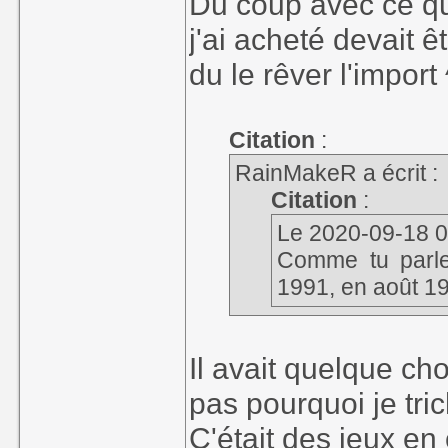
Du coup avec ce qu
j'ai acheté devait ê
du le rêver l'import
Citation
:
RainMakeR a écrit :
Citation
:
Le 2020-09-18 00
Comme tu parle
1991, en août 19
Wai mais tu triches 
Il avait quelque ch
pas pourquoi je tric
C'était des jeux en