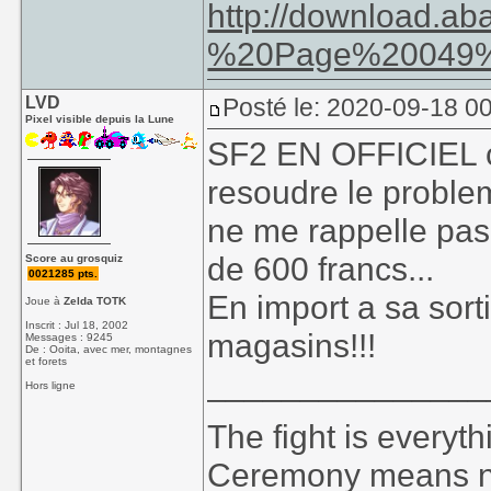
http://download.
%20Page%20049%
LVD
Posté le: 2020-09-18 0
Pixel visible depuis la Lune
SF2 EN OFFICIEL co
resoudre le problem
ne me rappelle pas
de 600 francs...
Score au grosquiz
0021285 pts.
En import a sa sorti
Joue à
Zelda TOTK
Inscrit : Jul 18, 2002
magasins!!!
Messages : 9245
De : Ooita, avec mer, montagnes
et forets
_______________
Hors ligne
The fight is everyt
Ceremony means no