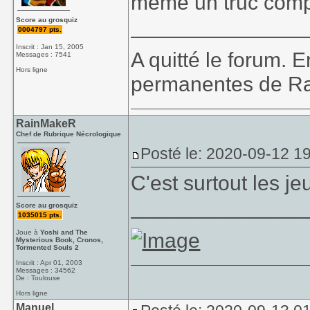
même un truc compl
_______________
Score au grosquiz
0004797 pts.
Inscrit : Jan 15, 2005
A quitté le forum. E
Messages : 7541
Hors ligne
permanentes de Ra
RainMakeR
Chef de Rubrique Nécrologique
Posté le: 2020-09-12 19
C'est surtout les j
_______________
Score au grosquiz
1035015 pts.
Joue à
Yoshi and The
Mysterious Book, Cronos,
Tormented Souls 2
Inscrit : Apr 01, 2003
Messages : 34562
De : Toulouse
Hors ligne
Manuel