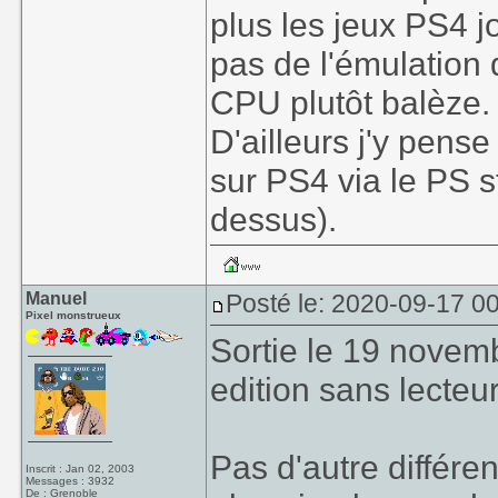
plus les jeux PS4 j
pas de l'émulation 
CPU plutôt balèze.
D'ailleurs j'y pense
sur PS4 via le PS 
dessus).
Manuel
Posté le: 2020-09-17 00
Pixel monstrueux
Sortie le 19 novemb
edition sans lecteur
Pas d'autre différe
Inscrit : Jan 02, 2003
Messages : 3932
De : Grenoble