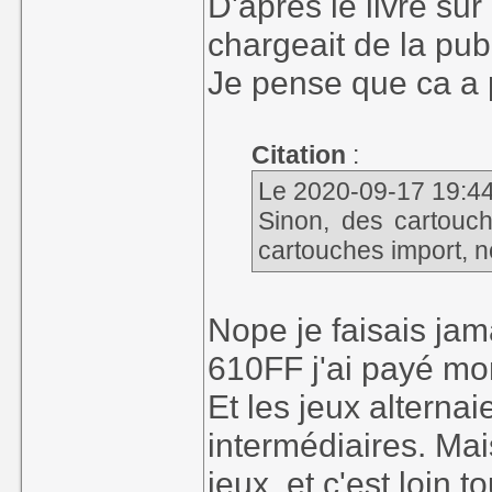
D'apres le livre su
chargeait de la pub,
Je pense que ca a 
Citation
:
Le 2020-09-17 19:44,
Sinon, des cartouc
cartouches import, n
Nope je faisais jam
610FF j'ai payé m
Et les jeux alternai
intermédiaires. Mai
jeux, et c'est loin t