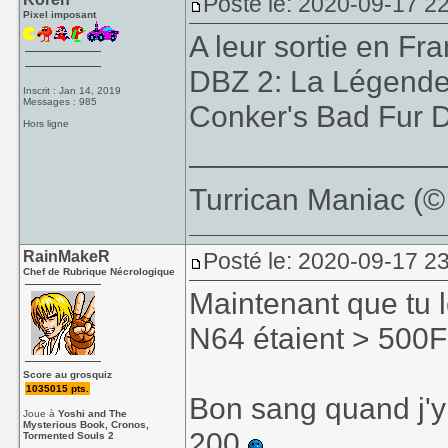
Posté le: 2020-09-17 2
Pixel imposant
A leur sortie en Fra
DBZ 2: La Légende
Inscrit : Jan 14, 2019
Messages : 985
Conker's Bad Fur D
Hors ligne
_______________
Turrican Maniac (©️
RainMakeR
Posté le: 2020-09-17 2
Chef de Rubrique Nécrologique
Maintenant que tu l
N64 étaient > 500F 
Score au grosquiz
1035015 pts.
Bon sang quand j'y
Joue à
Yoshi and The
Mysterious Book, Cronos,
200
Tormented Souls 2