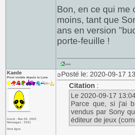
Bon, en ce qui me 
moins, tant que Son
ans en version "bu
porte-feuille !
Kaede
Posté le: 2020-09-17 13
Pixel visible depuis la Lune
Citation
:
Le 2020-09-17 13:04,
Parce que, si j'ai b
vendus par Sony qui 
éditeur de jeux (co
Inscrit : Mar 06, 2002
Messages : 5341
Hors ligne