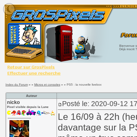
Bienvenue su
Déjà inscrit 
Index du Forum
» »
Micros et consoles
» »
PS5 : la nouvelle livebox
Auteur
nicko
Posté le: 2020-09-12 1
Pixel visible depuis la Lune
Le 16/09 à 22h (he
davantage sur la PS