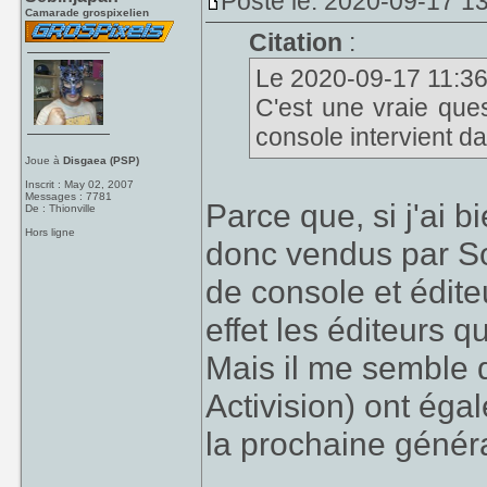
Posté le: 2020-09-17 1
Camarade grospixelien
Citation
:
Le 2020-09-17 11:36,
C'est une vraie ques
console intervient da
Joue à
Disgaea (PSP)
Inscrit : May 02, 2007
Messages : 7781
Parce que, si j'ai bi
De : Thionville
Hors ligne
donc vendus par Son
de console et édit
effet les éditeurs q
Mais il me semble q
Activision) ont éga
la prochaine généra