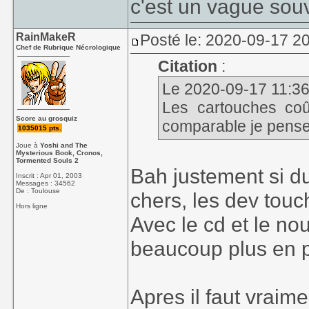
c'est un vague souv
RainMakeR
Posté le: 2020-09-17 2
Chef de Rubrique Nécrologique
Citation
:
Le 2020-09-17 11:36,
Les cartouches coû
Score au grosquiz
comparable je pense
1035015 pts.
Joue à
Yoshi and The
Mysterious Book, Cronos,
Tormented Souls 2
Bah justement si du
Inscrit : Apr 01, 2003
Messages : 34562
De : Toulouse
chers, les dev touc
Hors ligne
Avec le cd et le n
beaucoup plus en pr
Apres il faut vraimen