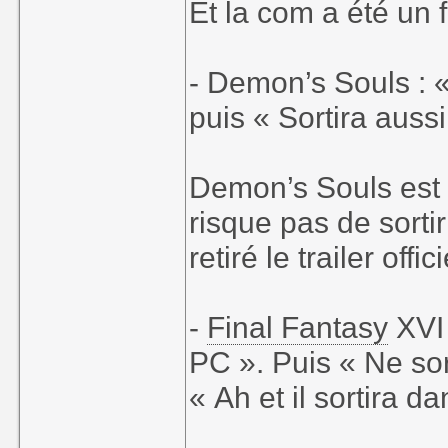
Et la com a été un 
- Demon’s Souls : «
puis « Sortira aussi
Demon’s Souls est 
risque pas de sorti
retiré le trailer off
-
Final Fantasy
XVI 
PC ». Puis « Ne sort
« Ah et il sortira 