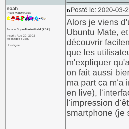
noah
Posté le: 2020-03-2
Pixel monstrueux
Alors je viens d
Ubuntu Mate, et b
Joue à
SuperMarioWorld [PSP]
Inscrit : Aug 29, 2002
Messages : 2887
découvrir facil
Hors ligne
que les utilisate
m'expliquer qu'
on fait aussi bi
ma part ça m'a i
en live), l'interf
l'impression d'ê
smartphone (je 