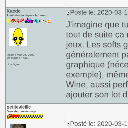
Kaede
Posté le: 2020-03-1
Pixel visible depuis la Lune
J'imagine que tu 
tout de suite ça
jeux. Les softs 
généralement pa
Inscrit : Mar 06, 2002
Messages : 5340
graphique (néc
Hors ligne
exemple), même 
Wine, aussi per
ajouter son lot 
petitevieille
Grossier personnage
Posté le: 2020-03-