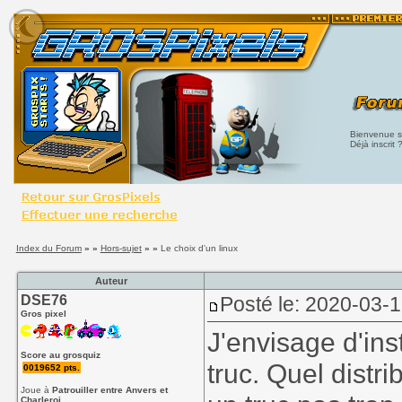
Bienvenue su
Déjà inscrit 
Index du Forum
» »
Hors-sujet
» »
Le choix d'un linux
Auteur
DSE76
Posté le: 2020-03-
Gros pixel
J'envisage d'inst
Score au grosquiz
truc. Quel distr
0019652 pts.
Joue à
Patrouiller entre Anvers et
Charleroi