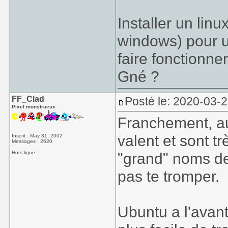
J'envisag
Installer un lin
faire un tr
windows) pour u
Bon, il s'agit de
On pourra (p
faire fonctionn
pour les progr
décris ce truc
fonctionner.
Gné ?
FF_Clad
Posté le: 2020-03-2
Pixel monstrueux
Franchement, auj
valent et sont t
Inscrit : May 31, 2002
Messages : 2620
Hors ligne
"grand" noms des
pas te tromper.
Ubuntu a l'avant