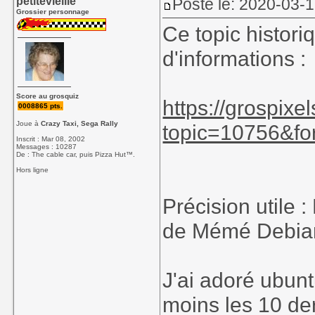
petitevieille
Posté le: 2020-03-
Grossier personnage
Ce topic histori
d'informations :
Score au grosquiz
https://grospix
0008865 pts.
Joue à
Crazy Taxi, Sega Rally
topic=10756&fo
Inscrit : Mar 08, 2002
Messages : 10287
De : The cable car, puis Pizza Hut™.
Hors ligne
Précision utile :
de Mémé Debian,
J'ai adoré ubun
moins les 10 de