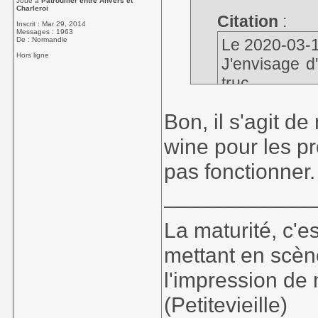
Joue à
Patrouiller entre Anvers et
Charleroi
Citation
:
Inscrit : Mar 29, 2014
Messages : 1963
De : Normandie
Le 2020-03-1
Hors ligne
J'envisage d'
truc.
Bon, il s'agit de
On pourra (peut-
wine pour les p
truc.
pas fonctionner.
____________
La maturité, c'e
mettant en scèn
l'impression de 
(Petitevieille)