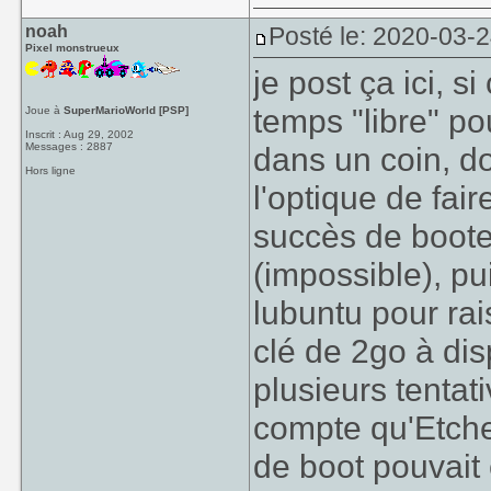
noah
Posté le: 2020-03-
Pixel monstrueux
je post ça ici, s
temps "libre" pou
Joue à
SuperMarioWorld [PSP]
Inscrit : Aug 29, 2002
Messages : 2887
dans un coin, d
Hors ligne
l'optique de fai
succès de booter
(impossible), pu
lubuntu pour rai
clé de 2go à dis
plusieurs tentat
compte qu'Etche
de boot pouvait 