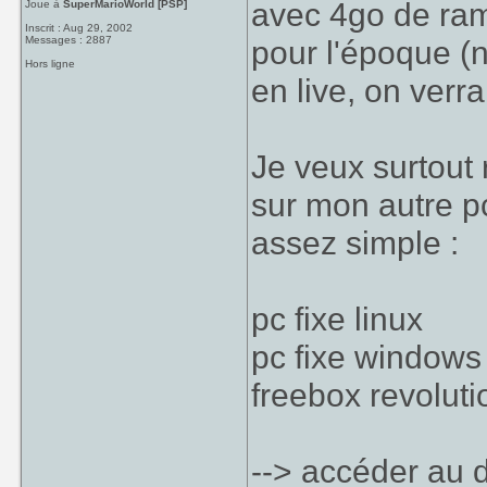
avec 4go de ram
Joue à
SuperMarioWorld [PSP]
Inscrit : Aug 29, 2002
Messages : 2887
pour l'époque (
Hors ligne
en live, on verr
Je veux surtout
sur mon autre pc
assez simple :
pc fixe linux
pc fixe windows
freebox revoluti
--> accéder au d