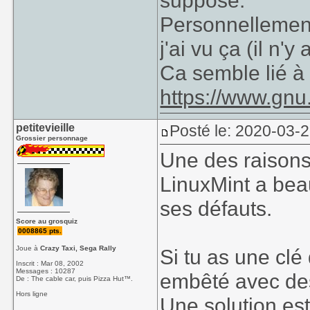
suppose.
Personnellement
j'ai vu ça (il n'y
Ca semble lié à c
https://www.gnu
petitevieille
Posté le: 2020-03-
Grossier personnage
Une des raisons
LinuxMint a bea
ses défauts.
Score au grosquiz
0008865 pts.
Joue à
Crazy Taxi, Sega Rally
Si tu as une clé
Inscrit : Mar 08, 2002
Messages : 10287
embêté avec des
De : The cable car, puis Pizza Hut™.
Hors ligne
Une solution est