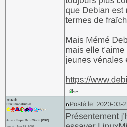
toujours plus c
que Debian est m
termes de fraîch
Mais Mémé Debbi
mais elle t'aim
jeunes vénales 
https://www.deb
noah
Posté le: 2020-03-
Pixel monstrueux
Présentement j'
Joue à
SuperMarioWorld [PSP]
essayer LinuxMi
Inscrit : Aug 29, 2002