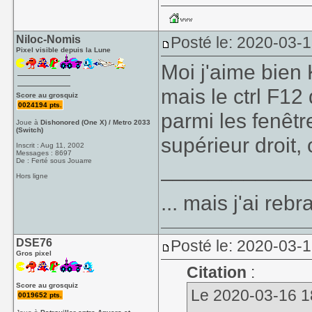
Niloc-Nomis
Posté le: 2020-03-
Pixel visible depuis la Lune
Moi j'aime bien
mais le ctrl F12 
Score au grosquiz
0024194 pts.
parmi les fenêt
Joue à
Dishonored (One X) / Metro 2033
(Switch)
supérieur droit, 
Inscrit : Aug 11, 2002
Messages : 8697
De : Ferté sous Jouarre
____________
Hors ligne
... mais j'ai re
DSE76
Posté le: 2020-03-
Gros pixel
Citation
:
Score au grosquiz
Le 2020-03-16 18
0019652 pts.