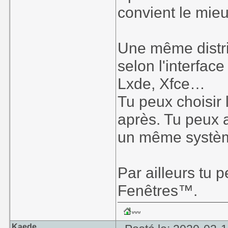
convient le mie
Une même distrib
selon l'interfa
Lxde, Xfce…
Tu peux choisir 
après. Tu peux a
un même systè
Par ailleurs tu 
Fenêtres™.
Kaede