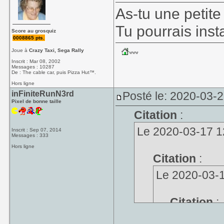
As-tu une petite
Tu pourrais insta
Score au grosquiz
0008865 pts.
Joue à
Crazy Taxi, Sega Rally
Inscrit : Mar 08, 2002
Messages : 10287
De : The cable car, puis Pizza Hut™.
Hors ligne
inFiniteRunN3rd
Posté le: 2020-03-
Pixel de bonne taille
Citation
:
Le 2020-03-17 12
Inscrit : Sep 07, 2014
Messages : 333
Hors ligne
Citation
:
Le 2020-03-16
Citation
:
Le 2020-0