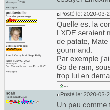
Messages : 2887
Hors ligne
petitevieille
Posté le: 2020-03-2
Grossier personnage
Quelle est la co
LXDE seraient n
de patate, Mate 
Score au grosquiz
gourmand.
0008865 pts.
Joue à
Crazy Taxi, Sega Rally
Par exemple j'a
Inscrit : Mar 08, 2002
Messages : 10287
Go de ram, sous 
De : The cable car, puis Pizza Hut™.
Hors ligne
trop lui en dem
noah
Posté le: 2020-03-2
Pixel monstrueux
Un peu comme t