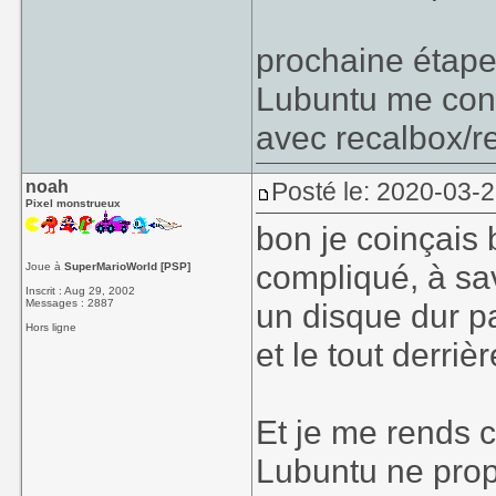
prochaine étape, 
Lubuntu me conv
avec recalbox/r
noah
Posté le: 2020-03-
Pixel monstrueux
bon je coinçais 
compliqué, à sa
Joue à
SuperMarioWorld [PSP]
Inscrit : Aug 29, 2002
Messages : 2887
un disque dur p
Hors ligne
et le tout derriè
Et je me rends c
Lubuntu ne prop