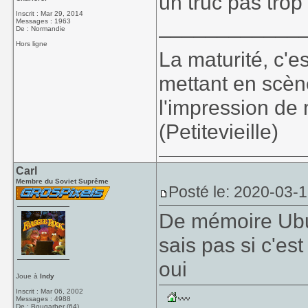
un truc pas trop 
Inscrit : Mar 29, 2014
____________
Messages : 1963
De : Normandie
Hors ligne
La maturité, c'e
mettant en scèn
l'impression de 
(Petitevieille)
Carl
Membre du Soviet Suprême
Posté le: 2020-03-
De mémoire Ubunt
sais pas si c'es
oui
Joue à
Indy
Inscrit : Mar 06, 2002
Messages : 4988
De : Bougarber (64)