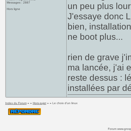
Messages : 2887
un peu plus lour
Hors ligne
J'essaye donc Li
bien, installati
ne boot plus...
rien de grave j'
ma lancée, j'ai
reste dessus : lé
installées par dé
Index du Forum
» »
Hors-sujet
» »
Le choix d'un linux
Forum www.grospi