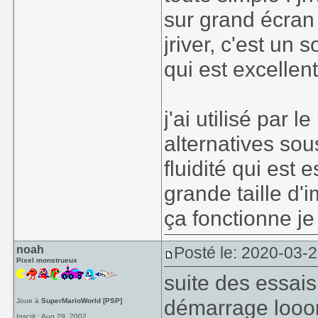
sur grand écran
jriver, c'est un 
qui est excellent
j'ai utilisé par 
alternatives so
fluidité qui est
grande taille d'
ça fonctionne j
noah
Posté le: 2020-03-2
Pixel monstrueux
suite des essai
démarrage looo
Joue à
SuperMarioWorld [PSP]
Inscrit : Aug 29, 2002