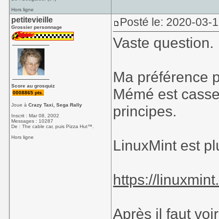
Hors ligne
petitevieille
Posté le: 2020-03-
Grossier personnage
Vaste question.
Ma préférence 
Score au grosquiz
Mémé est casse-
0008865 pts.
Joue à
Crazy Taxi, Sega Rally
principes.
Inscrit : Mar 08, 2002
Messages : 10287
De : The cable car, puis Pizza Hut™.
Hors ligne
LinuxMint est plu
https://linuxmin
Après il faut voi