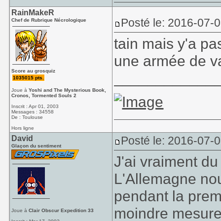
RainMakeR
Posté le: 2016-07-
Chef de Rubrique Nécrologique
tain mais y'a pa
une armée de 
Score au grosquiz
____________
1035015 pts.
Joue à
Yoshi and The Mysterious Book,
Cronos, Tormented Souls 2
Inscrit : Apr 01, 2003
Messages : 34558
De : Toulouse
Hors ligne
David
Posté le: 2016-07-
Glaçon du sentiment
J'ai vraiment d
L'Allemagne no
pendant la prem
moindre mesure
Joue à
Clair Obscur Expedition 33