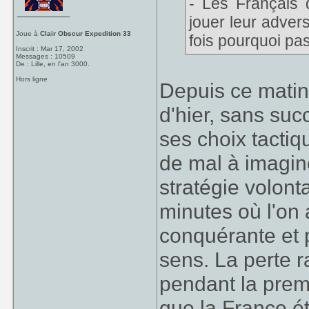
- Les Français d
jouer leur advers
Joue à
Clair Obscur Expedition 33
fois pourquoi pa
Inscrit : Mar 17, 2002
Messages : 10509
De : Lille, en l'an 3000.
Hors ligne
Depuis ce matin
d'hier, sans suc
ses choix tacti
de mal à imagine
stratégie volont
minutes où l'on
conquérante et 
sens. La perte 
pendant la prem
que la France é