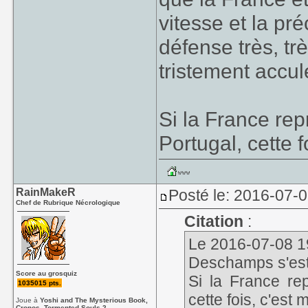
vitesse et la pr
défense très, tr
tristement accul
Si la France re
Portugal, cette f
RainMakeR
Posté le: 2016-07-
Chef de Rubrique Nécrologique
Citation
:
Le 2016-07-08 19:
Deschamps s'est-
Score au grosquiz
Si la France re
1035015 pts.
cette fois, c'est 
Joue à
Yoshi and The Mysterious Book,
Cronos, Tormented Souls 2