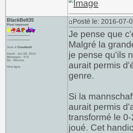
BlackBelt35
Posté le: 2016-07-0
Pixel imposant
Je pense que c'
Malgré la grand
Joue à
Cloudbuilt
je pense qu'ils n
Inscrit : Jun 08, 2013
Messages : 574
De : Rennes
aurait permis d'
Hors ligne
genre.
Si la mannschaft
aurait permis d'a
transformé le 0
joué. Cet handi