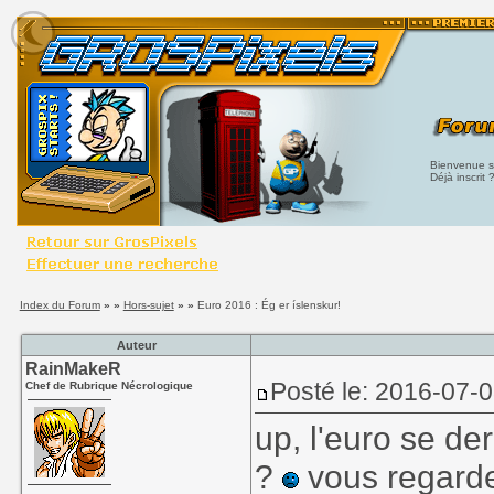
Bienvenue su
Déjà inscrit 
Index du Forum
» »
Hors-sujet
» »
Euro 2016 : Ég er íslenskur!
Auteur
RainMakeR
Posté le: 2016-07-
Chef de Rubrique Nécrologique
up, l'euro se de
?
vous regarde