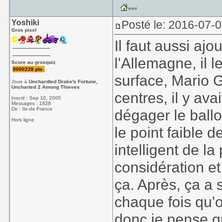
Yoshiki
Posté le: 2016-07-
Gros pixel
Il faut aussi aj
l'Allemagne, il 
Score au grosquiz
0000228 pts.
surface, Mario 
Joue à
Unchardted Drake's Fortune,
Uncharted 2 Among Thieves
centres, il y ava
Inscrit : Sep 10, 2005
Messages : 1828
De : Ile-de-France
dégager le ballo
Hors ligne
le point faible 
intelligent de l
considération et
ça. Après, ça a 
chaque fois qu'o
donc je pense qu