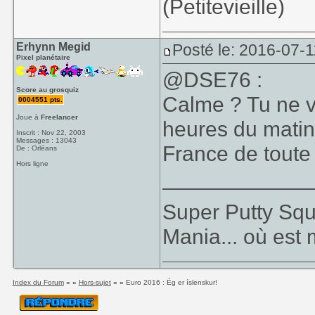
(Petitevieille)
Erhynn Megid
Posté le: 2016-07-1
Pixel planétaire
@DSE76 :
Score au grosquiz
Calme ? Tu ne vi
0004551 pts.
Joue à
Freelancer
heures du matin 
Inscrit : Nov 22, 2003
Messages : 13043
France de toute
De : Orléans
Hors ligne
____________
Super Putty Sq
Mania... où est
Index du Forum
» »
Hors-sujet
» »
Euro 2016 : Ég er íslenskur!