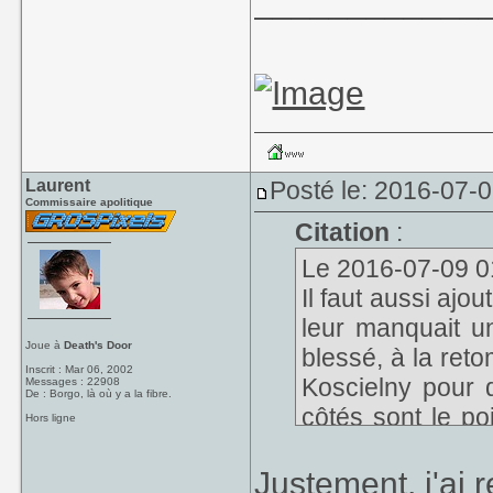
____________
Laurent
Posté le: 2016-07-
Commissaire apolitique
Citation
:
Le 2016-07-09 01:
Il faut aussi ajo
leur manquait u
Joue à
Death's Door
blessé, à la reto
Inscrit : Mar 06, 2002
Koscielny pour d
Messages : 22908
De : Borgo, là où y a la fibre.
côtés sont le po
Hors ligne
intelligent de l
de densifier l'ax
Justement, j'ai 