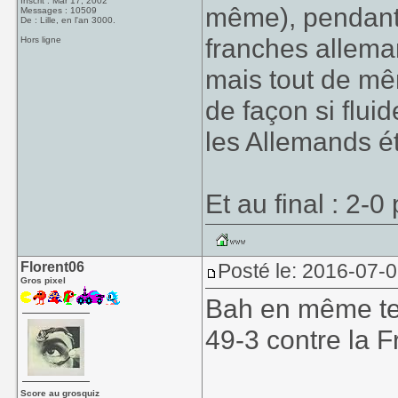
Inscrit : Mar 17, 2002
même), pendant 
Messages : 10509
De : Lille, en l'an 3000.
franches allema
Hors ligne
mais tout de mêm
de façon si flui
les Allemands ét
Et au final : 2-0
Florent06
Posté le: 2016-07-
Gros pixel
Bah en même te
49-3 contre la F
Score au grosquiz