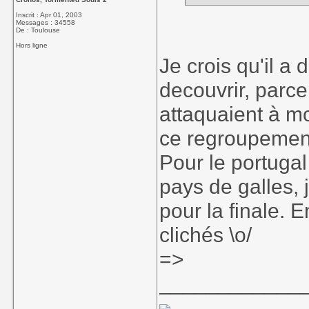
Inscrit : Apr 01, 2003
Messages : 34558
De : Toulouse
Hors ligne
Je crois qu'il a 
decouvrir, parc
attaquaient à mo
ce regroupemen
Pour le portugal 
pays de galles, 
pour la finale. 
clichés \o/
=>
____________