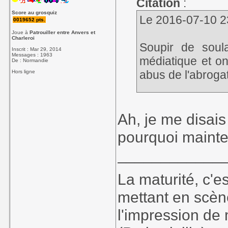
Citation
:
Score au grosquiz
Le 2016-07-10 23
0019652 pts.
Joue à
Patrouiller entre Anvers et
Charleroi
Soupir de sou
Inscrit : Mar 29, 2014
Messages : 1963
médiatique et on
De : Normandie
abus de l'abrogati
Hors ligne
Belle victoire po
majeur malgré
Ah, je me disais 
Évidemment, Ron
pourquoi mainte
mais c'est un jo
____________
Bravo à eux, et je
La maturité, c'e
mettant en scèn
l'impression de 