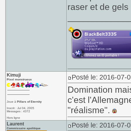
raser et de ge
____________
Kimuji
Posté le: 2016-07-
Pixel monstrueux
Domination mais 
c'est l'Allemag
Joue à
Pillars of Eternity
"réalisme".
Inscrit : Jul 04, 2005
Messages : 4372
Hors ligne
Laurent
Posté le: 2016-07-
Commissaire apolitique