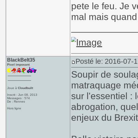
pete le feu. Je 
mal mais quand
____________
BlackBelt35
Posté le: 2016-07-1
Pixel imposant
Soupir de soul
matraquage médi
Joue à
Cloudbuilt
sur l'essentiel :
Inscrit : Jun 08, 2013
Messages : 574
De : Rennes
abrogation, quel a
Hors ligne
enjeux du Brexit