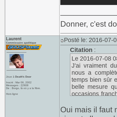
____________
Donner, c'est do
Laurent
Posté le: 2016-07-
Commissaire apolitique
Citation
:
Le 2016-07-08 08:
J'ai vraiment 
nous a complèt
Joue à
Death's Door
temps bien sûr 
Inscrit : Mar 06, 2002
belle mesure q
Messages : 22908
De : Borgo, là où y a la fibre.
occasions franc
Hors ligne
mais tout de mê
façon si fluide
Oui mais il fau
Allemands étaien