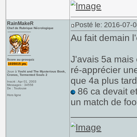
RainMakeR
Posté le: 2016-07-
Chef de Rubrique Nécrologique
Au fait demain l
J'avais 5a mais 
Score au grosquiz
1035015 pts.
ré-apprécier un
Joue à
Yoshi and The Mysterious Book,
Cronos, Tormented Souls 2
que 4a plus tard
Inscrit : Apr 01, 2003
Messages : 34558
86 ca devait et
De : Toulouse
Hors ligne
un match de foo
____________