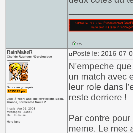
____________
RainMakeR
Posté le: 2016-07-
Chef de Rubrique Nécrologique
N'empeche que ca
un match avec e
leur role dans l
Score au grosquiz
1035015 pts.
reste derriere !
Joue à
Yoshi and The Mysterious Book,
Cronos, Tormented Souls 2
Inscrit : Apr 01, 2003
Messages : 34558
Par contre pour 
De : Toulouse
Hors ligne
meme. Le mec arr