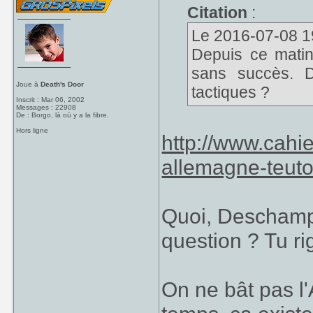
Citation
:
Le 2016-07-08 19:
Depuis ce matin
sans succès. D
Joue à
Death's Door
tactiques ?
Inscrit : Mar 06, 2002
Messages : 22908
De : Borgo, là où y a la fibre.
Hors ligne
http://www.cahie
allemagne-teut
Quoi, Deschamps
question ? Tu r
On ne bât pas l