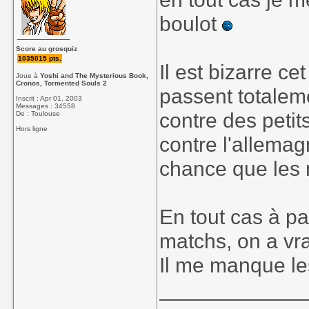
boulot
Score au grosquiz
1035015 pts.
Il est bizarre ce
Joue à
Yoshi and The Mysterious Book,
Cronos, Tormented Souls 2
passent totaleme
Inscrit : Apr 01, 2003
Messages : 34558
contre des petit
De : Toulouse
Hors ligne
contre l'allemag
chance que les m
En tout cas à pa
matchs, on a vr
Il me manque l
____________