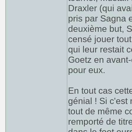
Draxler (qui ava
pris par Sagna e
deuxième but, S
censé jouer tout
qui leur restait
Goetz en avant-c
pour eux.
En tout cas cett
génial ! Si c'est 
tout de même co
remporté de titr
dans le foot eur