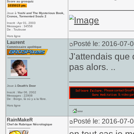
Score au grosquiz
____________
1035015 pts.
Joue à
Yoshi and The Mysterious Book,
Cronos, Tormented Souls 2
Inscrit : Apr 01, 2003
Messages : 34558
De : Toulouse
Hors ligne
Laurent
Posté le: 2016-07-
Commissaire apolitique
J'attendais que 
pas alors. ..
____________
Joue à
Death's Door
Inscrit : Mar 06, 2002
Messages : 22908
De : Borgo, là où y a la fibre.
Hors ligne
RainMakeR
Posté le: 2016-07-
Chef de Rubrique Nécrologique
en tout cas je 