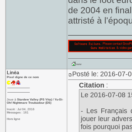
de 2004 en final
attristé à l'époq
____________
Linėa
Posté le: 2016-07-
Pixel digne de ce nom
Citation
:
Le 2016-07-08 15:
Joue à
Stardew Valley (PS Vita) / Yu-Gi-
Oh! Nightmare Troubadour (DS)
- Les Français d
Inscrit : Jul 04, 2016
Messages : 161
jouer leur advers
Hors ligne
fois pourquoi pa