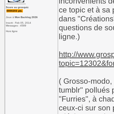
inconvènients de
ce topic et à sa 
Score au grosquiz
0000203 pts.
dans "Créations
Joue à
Mon Backlog 2026
Inscrit : Feb 05, 2014
questions de so
Messages : 4589
Hors ligne
ligne.)
http://www.gros
topic=12302&fo
( Grosso-modo,
tumblr" pollués
"Furries", à cha
ceux-ci sur son 