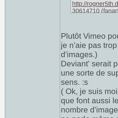
http://rogner5th.
30614710
(fanar
Je range ce site 
une partie bouti
la musique, You
Plutôt Vimeo po
contient + de pub
je n'aie pas tro
permet de publi
d'images.)
chacun dans leur
Deviant' serait 
une sorte de su
sens. :s
( Ok, je suis m
que font aussi l
nombre d'images