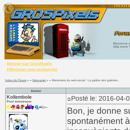
Bienvenue su
Déjà inscrit 
Index du Forum
» »
Hors-sujet
» »
Marroniers du web-social : La galère des galeries...
Auteur
Kollembole
Posté le: 2016-04-
Pixel monstrueux
Bon, je donne su
spontanément à 