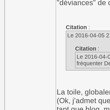
"déviances" de d
Citation
:
Le 2016-04-05 21:
Citation
:
Le 2016-04-05
fréquenter De
Le voilà votre p
La toile, global
(Ok, j'admet qu
tant que blog, 