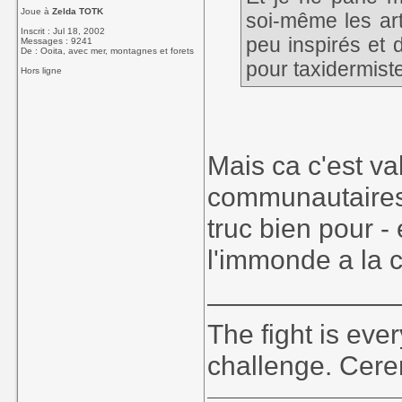
Joue à
Zelda TOTK
soi-même les ar
Inscrit : Jul 18, 2002
peu inspirés et 
Messages : 9241
De : Ooita, avec mer, montagnes et forets
pour taxidermiste
Hors ligne
Mais ca c'est va
communautaires 
truc bien pour -
l'immonde a la c
____________
The fight is eve
challenge. Cer