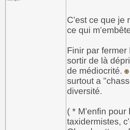
mare d'"OC" 
en matière pr
C'est ce que je 
ce qui m'embête
Mais ca c'est v
d'artistes amate
Finir par fermer
large - 20 ou 
originalite.
sortir de là dép
de médiocrité.
surtout a "chas
diversité.
( * M'enfin pour
taxidermistes, 