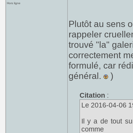
Hors ligne
Plutôt au sens 
rappeler cruelle
trouvé "la" gale
correctement mes
formulé, car réd
général.
)
Citation
:
Le 2016-04-06 19
Il y a de tout s
comme