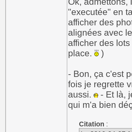
Ok, admettons, l
"executée" en tan
afficher des ph
alignées avec le
afficher des lot
place.
)
- Bon, ça c'est 
fois je regrette 
aussi.
- Et là,
qui m'a bien dé
Citation
: