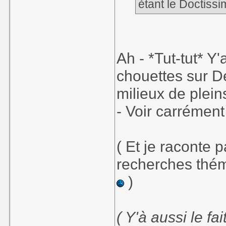
étant le Doctissi
Ah - *Tut-tut* Y
chouettes sur D
milieux de plein
- Voir carrémen
( Et je raconte 
recherches thém
)
( Y'à aussi le f