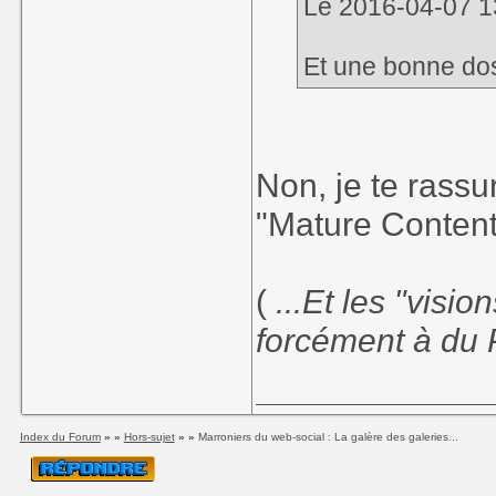
Le 2016-04-07 13:
Et une bonne dos
Non, je te rassu
"Mature Content
(
...Et les "visi
forcément à du 
Index du Forum
» »
Hors-sujet
» »
Marroniers du web-social : La galère des galeries...