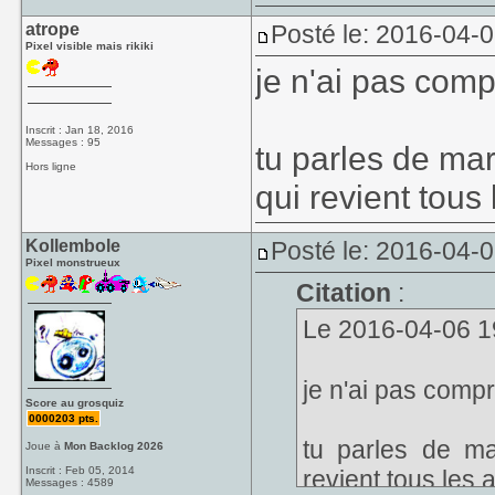
atrope
Posté le: 2016-04-
Pixel visible mais rikiki
je n'ai pas compr
Inscrit : Jan 18, 2016
Messages : 95
tu parles de mar
Hors ligne
qui revient tou
Kollembole
Posté le: 2016-04-
Pixel monstrueux
Citation
:
Le 2016-04-06 19:
je n'ai pas compri
Score au grosquiz
0000203 pts.
tu parles de ma
Joue à
Mon Backlog 2026
Inscrit : Feb 05, 2014
revient tous les
Messages : 4589