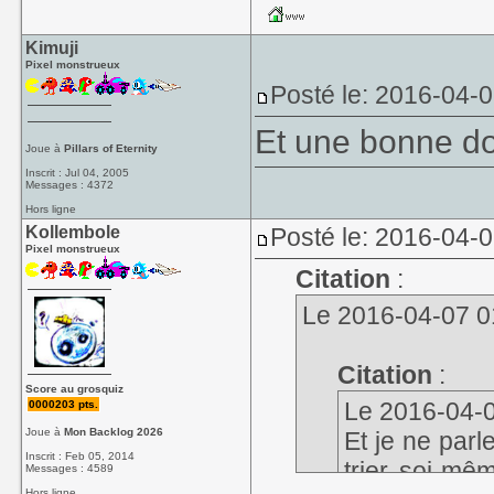
Kimuji
Pixel monstrueux
Posté le: 2016-04-
Et une bonne do
Joue à
Pillars of Eternity
Inscrit : Jul 04, 2005
Messages : 4372
Hors ligne
Kollembole
Posté le: 2016-04-
Pixel monstrueux
Citation
:
Le 2016-04-07 01
Citation
:
Score au grosquiz
Le 2016-04-06
0000203 pts.
Joue à
Mon Backlog 2026
Et je ne parl
Inscrit : Feb 05, 2014
trier soi-mê
Messages : 4589
Hors ligne