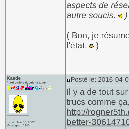
aspects de rése
autre soucis.
)
( Bon, je résume
l'état.
)
Kaede
Posté le: 2016-04-0
Pixel visible depuis la Lune
Il y a de tout s
trucs comme ça
http://rogner5th
better-3061471
Inscrit : Mar 06, 2002
Messages : 5340