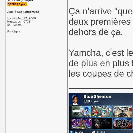
Score au grosquiz
0028032 pts.
Ça n'arrive "que"
Joue à
Lost Judgment
deux premières fo
Inscrit : Jan 17, 2008
Messages : 9738
De : Massy
dehors de ça.
Hors ligne
Yamcha, c'est le
de plus en plus 
les coupes de 
____________