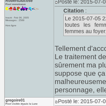
RobertGlucose
Posté le: 2015-07-
Pixel monstrueux
Citation
:
Le 2015-07-05 22
Inscrit : Feb 06, 2005
Messages : 2589
toutes les fem
Hors ligne
femmes au foyer
Tellement d'acco
Le traitement de
sûrement ma plu
suppose que ça 
malheureusement.
personnage, elle
gregoire01
Posté le: 2015-07-
Pixel visible depuis la Lune