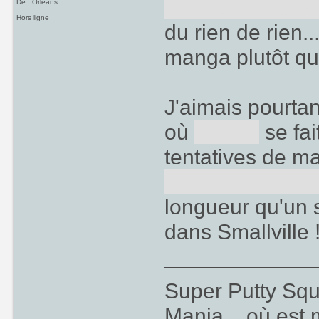
transformations 
De : Orléans
Hors ligne
du rien de rien...
manga plutôt que 
J'aimais pourta
où
Gohan
se fait
tentatives de m
Goten et la sie
longueur qu'un 
dans Smallville 
____________
Super Putty Sq
Mania... où est