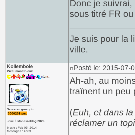
Donc je suivrai
sous titré FR o
____________
Je suis pour la l
ville.
Kollembole
Posté le: 2015-07-
Pixel monstrueux
Ah-ah, au moins 
traînent un peu 
(
Euh, et dans la 
Score au grosquiz
0000203 pts.
réclamer un top
Joue à
Mon Backlog 2026
Inscrit : Feb 05, 2014
Messages : 4589