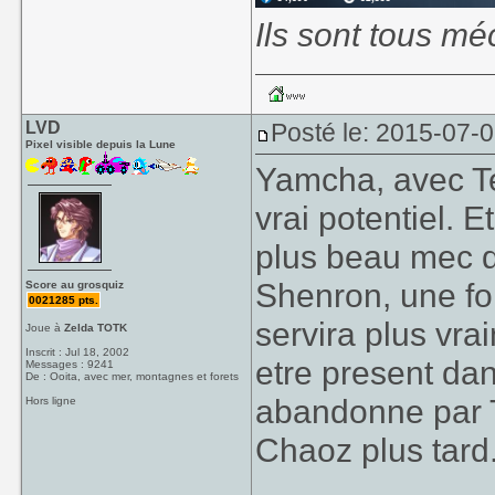
Ils sont tous mé
LVD
Posté le: 2015-07-0
Pixel visible depuis la Lune
Yamcha, avec Te
vrai potentiel. E
plus beau mec d
Shenron, une foi
Score au grosquiz
0021285 pts.
servira plus vra
Joue à
Zelda TOTK
Inscrit : Jul 18, 2002
etre present dans
Messages : 9241
De : Ooita, avec mer, montagnes et forets
abandonne par 
Hors ligne
Chaoz plus tard.