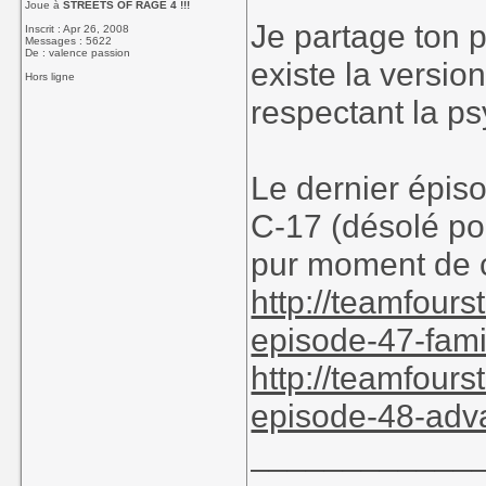
Joue à
STREETS OF RAGE 4 !!!
Je partage ton p
Inscrit : Apr 26, 2008
Messages : 5622
De : valence passion
existe la version
Hors ligne
respectant la p
Le dernier épiso
C-17 (désolé po
pur moment de 
http://teamfours
episode-47-fami
http://teamfours
episode-48-adv
____________