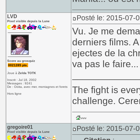
LVD
Posté le: 2015-07-0
Pixel visible depuis la Lune
Vu. Je me deman
derniers films. 
ejectes de la ch
va pas le faire...
Score au grosquiz
0021285 pts.
____________
Joue à
Zelda TOTK
Inscrit : Jul 18, 2002
Messages : 9241
The fight is eve
De : Ooita, avec mer, montagnes et forets
Hors ligne
challenge. Cer
gregoire01
Posté le: 2015-07-0
Pixel visible depuis la Lune