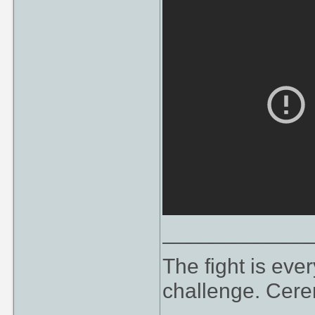
____________
The fight is eve
challenge. Cer