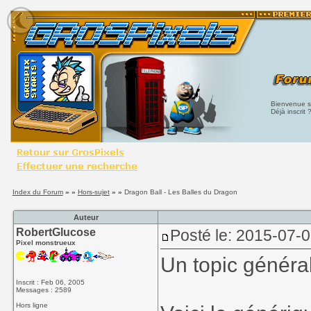
Bienvenue su
Déjà inscrit 
Index du Forum
» »
Hors-sujet
» »
Dragon Ball - Les Balles du Dragon
Auteur
RobertGlucose
Posté le: 2015-07-0
Pixel monstrueux
Un topic général
Inscrit : Feb 06, 2005
Messages : 2589
Hors ligne