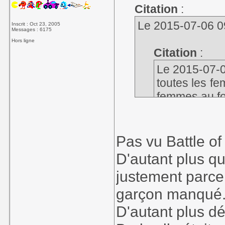
Citation
:
Le 2015-07-06 09
Inscrit : Oct 23, 2005
Messages : 6175
Hors ligne
Citation
:
Le 2015-07-05
toutes les f
femmes au fo
Tellement d'accor
Pas vu Battle o
Le traitement d
ma plus grosse 
D'autant plus qu
pareil dans DBS
justement parce 
ont fait à ce per
garçon manqué
D'autant plus dé