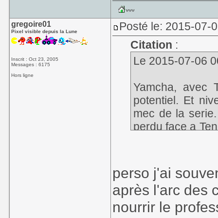
gregoire01
Posté le: 2015-07-
Pixel visible depuis la Lune
Citation
:
Le 2015-07-06 00
Inscrit : Oct 23, 2005
Messages : 6175
Hors ligne
Yamcha, avec T
potentiel. Et ni
mec de la serie.
perdu face a Ten,
continue a etre p
abandonne par T
tard...
perso j'ai souve
après l'arc des 
nourrir le profe