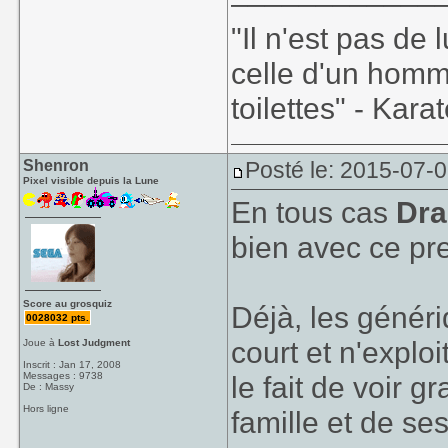
"Il n'est pas de
celle d'un homm
toilettes" - Kara
Shenron
Posté le: 2015-07-0
Pixel visible depuis la Lune
En tous cas
Dra
bien avec ce pr
Score au grosquiz
Déjà, les généri
0028032 pts.
court et n'explo
Joue à
Lost Judgment
Inscrit : Jan 17, 2008
Messages : 9738
le fait de voir g
De : Massy
Hors ligne
famille et de s