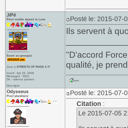
JiPé
Posté le: 2015-07-0
Pixel visible depuis la Lune
Ils servent à q
____________
"D'accord Force
Score au grosquiz
0002920 pts.
qualité, je prend
Joue à
STREETS OF RAGE 4 !!!
Inscrit : Apr 26, 2008
Messages : 5622
De : valence passion
Hors ligne
Odysseus
Posté le: 2015-07-
Pixel planétaire
Citation
:
Le 2015-07-05 21: