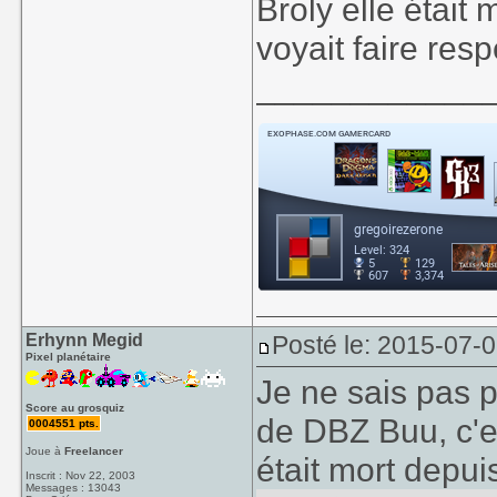
Broly elle était
voyait faire res
____________
Erhynn Megid
Posté le: 2015-07-0
Pixel planétaire
Je ne sais pas
Score au grosquiz
de DBZ Buu, c'e
0004551 pts.
Joue à
Freelancer
était mort depui
Inscrit : Nov 22, 2003
Messages : 13043