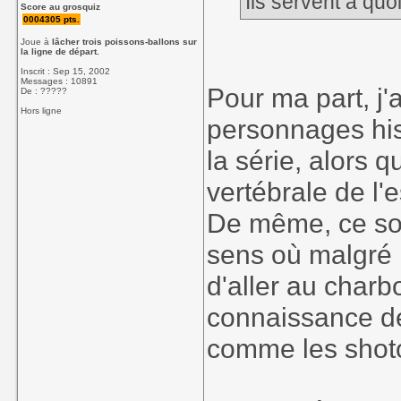
Ils servent à qu
Score au grosquiz
0004305 pts.
Joue à
lâcher trois poissons-ballons sur
la ligne de départ.
Inscrit : Sep 15, 2002
Messages : 10891
Pour ma part, j'
De : ?????
Hors ligne
personnages hist
la série, alors 
vertébrale de l'
De même, ce son
sens où malgré 
d'aller au charbo
connaissance de
comme les sho