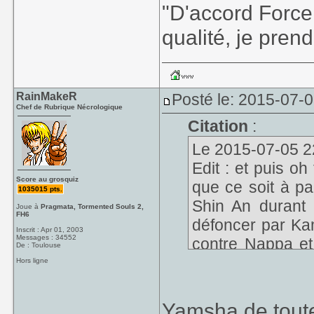
"D'accord Force
qualité, je prend
RainMakeR
Posté le: 2015-07-
Chef de Rubrique Nécrologique
Citation
:
Le 2015-07-05 22
Edit : et puis o
Score au grosquiz
que ce soit à pa
1035015 pts.
Shin An durant l
Joue à
Pragmata, Tormented Souls 2,
FH6
défoncer par Ka
Inscrit : Apr 01, 2003
Messages : 34552
contre Nappa et 
De : Toulouse
contrairement à 
Hors ligne
combat contre Ce
Yamsha de toute