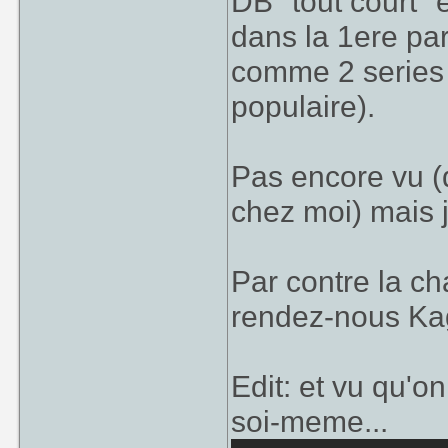
DB "tout court" 
dans la 1ere par
comme 2 series d
populaire).
Pas encore vu (d
chez moi) mais j
Par contre la c
rendez-nous Ka
Edit: et vu qu'o
soi-meme...