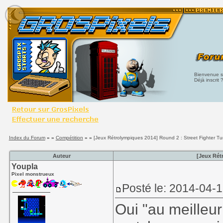
Bienvenue su
Déjà inscrit 
Index du Forum
» »
Compétition
» »
[Jeux Rétrolympiques 2014] Round 2 : Street Fighter T
Auteur
[Jeux Rét
Youpla
Pixel monstrueux
Posté le: 2014-04-1
Oui "au meilleur