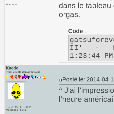
dans le tableau 
Hors ligne
orgas.
Code
:
gatsufor
II' - hy
1:23:44 PM
Kaede
Pixel visible depuis la Lune
Posté le: 2014-04-1
^ J'ai l'impress
l'heure américa
Inscrit : Mar 06, 2002
Messages : 5341