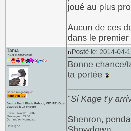
joué au plus pro
Aucun de ces de
dans le premier 
Tama
Posté le: 2014-04-
Pixel monstrueux
Bonne chance/tal
ta portée
____________
Score au grosquiz
"
Si Kage t'y arr
0001716 pts.
Joue à
Devil Blade Reboot, VF5 REVO, et
d'autres jeux encore
Inscrit : Nov 01, 2007
Shenron, pendan
Messages : 2900
De : région lyonnaise
Hors ligne
Showdown.