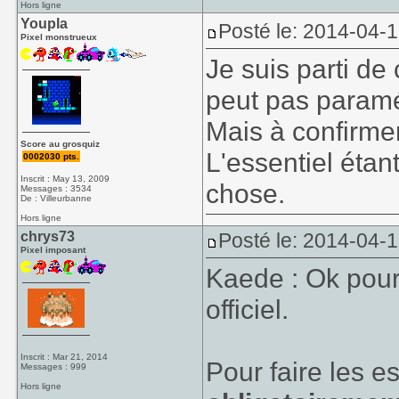
Hors ligne
Youpla
Posté le: 2014-04-1
Pixel monstrueux
Je suis parti de
peut pas paramét
Mais à confirmer
Score au grosquiz
L'essentiel éta
0002030 pts.
Inscrit : May 13, 2009
chose.
Messages : 3534
De : Villeurbanne
Hors ligne
chrys73
Posté le: 2014-04-1
Pixel imposant
Kaede : Ok pour
officiel.
Inscrit : Mar 21, 2014
Pour faire les e
Messages : 999
Hors ligne