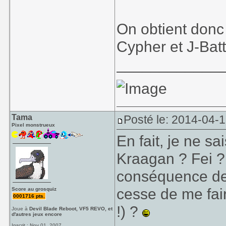
On obtient donc
Cypher et J-Bat
____________
Tama
Posté le: 2014-04-
Pixel monstrueux
En fait, je ne s
Kraagan ? Fei ?
conséquence de 
cesse de me fai
Score au grosquiz
0001716 pts.
!) ?
Joue à
Devil Blade Reboot, VF5 REVO, et
d'autres jeux encore
Inscrit : Nov 01, 2007