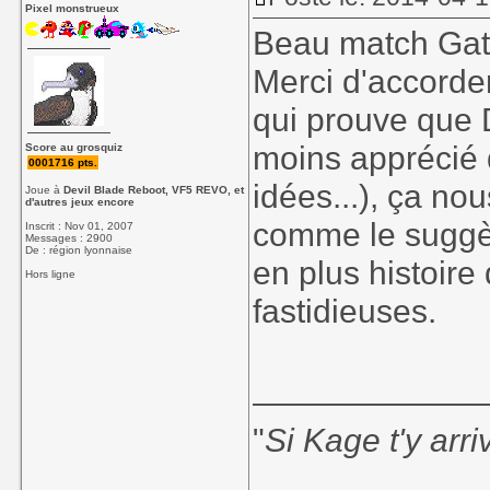
Pixel monstrueux
Beau match Gat
Merci d'accorde
qui prouve que 
moins apprécié 
Score au grosquiz
0001716 pts.
idées...), ça no
Joue à
Devil Blade Reboot, VF5 REVO, et
d'autres jeux encore
comme le suggèr
Inscrit : Nov 01, 2007
Messages : 2900
De : région lyonnaise
en plus histoire
Hors ligne
fastidieuses.
____________
"
Si Kage t'y arr