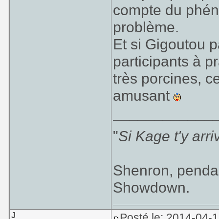
compte du phéno
problème.
Et si Gigoutou pa
participants à p
très porcines, ce
amusant
____________
"
Si Kage t'y arr
Shenron, pendan
Showdown.
J
Posté le: 2014-04-