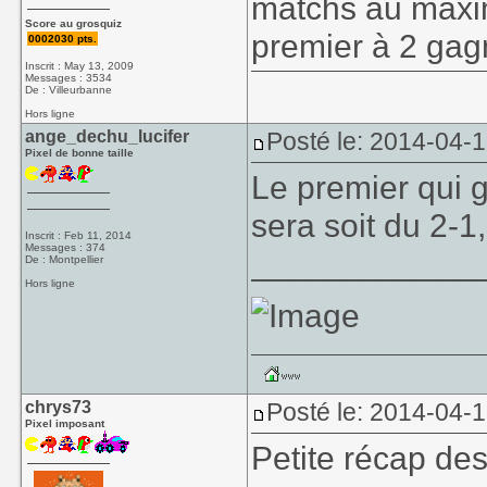
matchs au maxim
Score au grosquiz
premier à 2 gag
0002030 pts.
Inscrit : May 13, 2009
Messages : 3534
De : Villeurbanne
Hors ligne
ange_dechu_lucifer
Posté le: 2014-04-
Pixel de bonne taille
Le premier qui 
sera soit du 2-1,
Inscrit : Feb 11, 2014
Messages : 374
____________
De : Montpellier
Hors ligne
chrys73
Posté le: 2014-04-1
Pixel imposant
Petite récap des