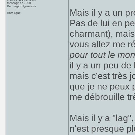
Messages : 2900
De : région lyonnaise
Mais il y a un p
Hors ligne
Pas de lui en pe
charmant), mais
vous allez me r
pour tout le mon
il y a un peu de
mais c'est très 
que je ne peux p
me débrouille tr
Mais il y a "lag"
n'est presque pl