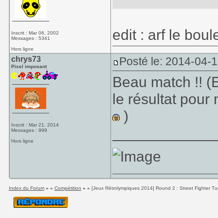
de matches, à 2
edit : arf le boul
Inscrit : Mar 06, 2002
Messages : 5341
Hors ligne
chrys73
Posté le: 2014-04-
Pixel imposant
Beau match !! (
le résultat pour
)
Inscrit : Mar 21, 2014
____________
Messages : 999
Hors ligne
Index du Forum
» »
Compétition
» »
[Jeux Rétrolympiques 2014] Round 2 : Street Fighter T