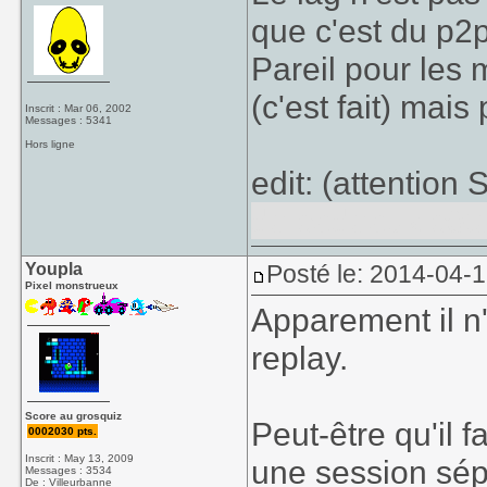
que c'est du p2p
Pareil pour les 
(c'est fait) mais
Inscrit : Mar 06, 2002
Messages : 5341
Hors ligne
edit: (attention
de cadeaux côt
Youpla
Posté le: 2014-04-1
Pixel monstrueux
Apparement il n'
replay.
Score au grosquiz
Peut-être qu'il 
0002030 pts.
Inscrit : May 13, 2009
une session sép
Messages : 3534
De : Villeurbanne