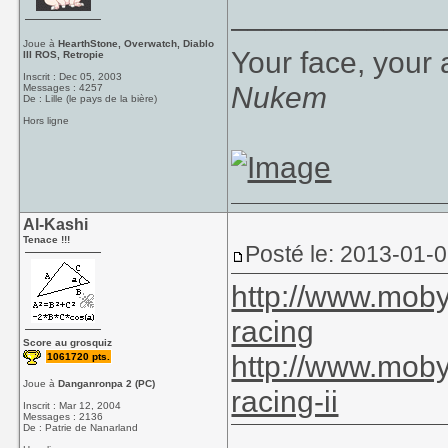
____________
Joue à
HearthStone, Overwatch, Diablo
Your face, your 
III ROS, Retropie
Inscrit : Dec 05, 2003
Nukem
Messages : 4257
De : Lille (le pays de la bière)
Hors ligne
Al-Kashi
Tenace !!!
Posté le: 2013-01-0
http://www.mob
racing
Score au grosquiz
http://www.mob
1061720 pts.
Joue à
Danganronpa 2 (PC)
racing-ii
Inscrit : Mar 12, 2004
Messages : 2136
De : Patrie de Nanarland