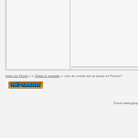
Index du Forum
» »
Trivias et entraide
» »
jeu de course qui se passe en France?
Forum www.grospi