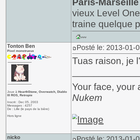
Paris-Marseill
vieux Level One
traine quelque p
Tonton Ben
Posté le: 2013-01-
Pixel monstrueux
Tuas raison, je 
____________
Your face, your 
Joue à
HearthStone, Overwatch, Diablo
Nukem
III ROS, Retropie
Inscrit : Dec 05, 2003
Messages : 4257
De : Lille (le pays de la bière)
Hors ligne
nicko
Posté le: 2013-01-0