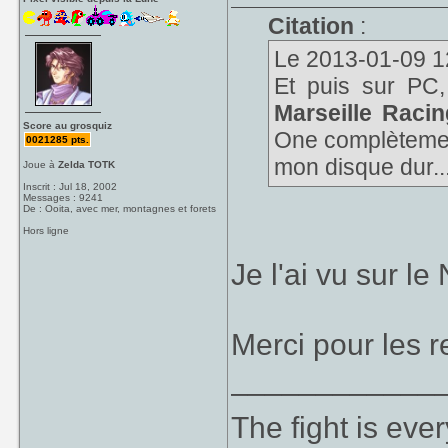
Citation
:
Le 2013-01-09 12:
Et puis sur PC,
Marseille Racin
Score au grosquiz
One complètement
0021285 pts.
mon disque dur..
Joue à
Zelda TOTK
Inscrit : Jul 18, 2002
Messages : 9241
De : Ooita, avec mer, montagnes et forets
Hors ligne
Je l'ai vu sur le
Merci pour les 
____________
The fight is eve