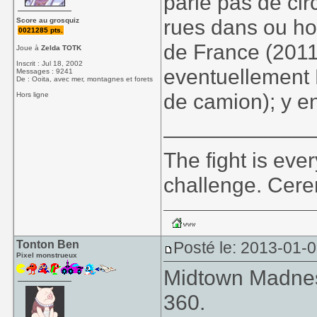
parle pas de cir
rues dans ou hor
Score au grosquiz
0021285 pts.
de France (2011
Joue à
Zelda TOTK
Inscrit : Jul 18, 2002
eventuellement 
Messages : 9241
De : Ooita, avec mer, montagnes et forets
de camion); y en 
Hors ligne
____________
The fight is eve
challenge. Cer
Tonton Ben
Posté le: 2013-01-0
Pixel monstrueux
Midtown Madness
360.