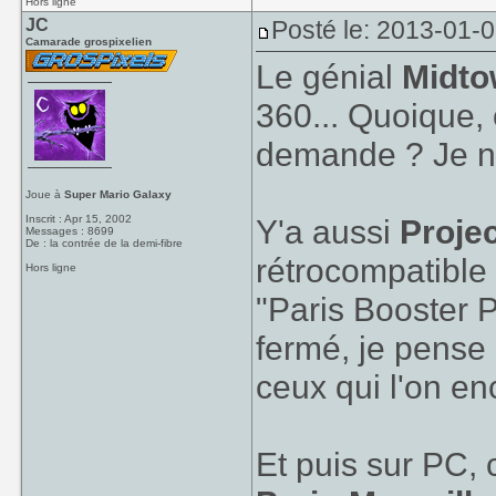
Hors ligne
JC
Posté le: 2013-01-
Camarade grospixelien
Le génial
Midto
360... Quoique, 
demande ? Je ne
Joue à
Super Mario Galaxy
Inscrit : Apr 15, 2002
Y'a aussi
Proje
Messages : 8699
De : la contrée de la demi-fibre
rétrocompatible 
Hors ligne
"Paris Booster P
fermé, je pense 
ceux qui l'on en
Et puis sur PC, 