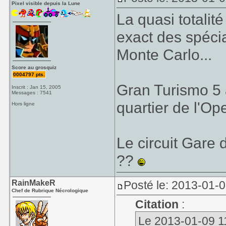
Pixel visible depuis la Lune
La quasi totalit
exact des spéci
Monte Carlo...
Score au grosquiz
0004797 pts.
Gran Turismo 5 a
Inscrit : Jan 15, 2005
Messages : 7541
quartier de l'Op
Hors ligne
Le circuit Gare
??
RainMakeR
Posté le: 2013-01-
Chef de Rubrique Nécrologique
Citation
:
Le 2013-01-09 11: