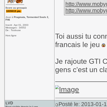
http://www.moby
Score au grosquiz
http://www.moby
1035015 pts.
Joue à
Pragmata, Tormented Souls 2,
FH6
Inscrit : Apr 01, 2003
Messages : 34552
De : Toulouse
Toi aussi tu conn
Hors ligne
francais le jeu
Je rajoute GTI C
gens c'est un c
____________
LVD
Posté le: 2013-01-
Pixel visible depuis la Lune