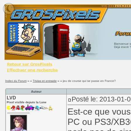
Bienvenue su
Déjà inscrit 
Index du Forum
» »
Trivias et entraide
» »
jeu de course qui se passe en France?
Auteur
LVD
Posté le: 2013-01-0
Pixel visible depuis la Lune
Est-ce que vous
PC ou PS3/XB36