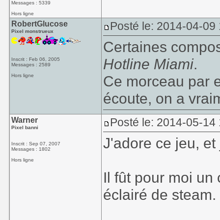
Messages : 5339
Hors ligne
RobertGlucose
Posté le: 2014-04-09 
Pixel monstrueux
Certaines composi
Hotline Miami
.
Inscrit : Feb 06, 2005
Messages : 2589
Hors ligne
Ce morceau par 
écoute, on a vraim
Warner
Posté le: 2014-05-14 
Pixel banni
J'adore ce jeu, et
Inscrit : Sep 07, 2007
Messages : 1802
Hors ligne
Il fût pour moi u
éclairé de steam.