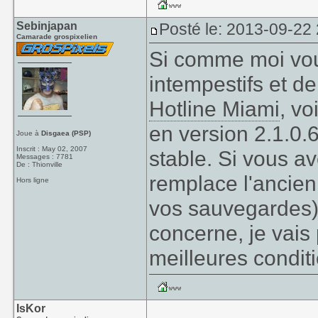
Sebinjapan
Posté le: 2013-09-22
Camarade grospixelien
Si comme moi vou
intempestifs et d
Hotline Miami
, vo
en version 2.1.0.6
Joue à
Disgaea (PSP)
Inscrit : May 02, 2007
stable. Si vous a
Messages : 7781
De : Thionville
remplace l'ancien
Hors ligne
vos sauvegardes)
concerne, je vais
meilleures condit
IsKor