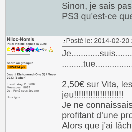
Sinon, je sais pa
PS3 qu'est-ce que
Niloc-Nomis
Posté le: 2014-02-20 
Pixel visible depuis la Lune
Je............suis......
.........tue..............
Score au grosquiz
0024194 pts.
Joue à
Dishonored (One X) / Metro
2033 (Switch)
2,50€ sur Vita, l
Inscrit : Aug 11, 2002
Messages : 8697
De : Ferté sous Jouarre
jeu!!!!!!!!!!!!!!!!!!!!!
Hors ligne
Je ne connaissais r
profitant d'une p
Alors que j'ai lâc