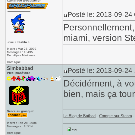
Camarade grospixelien
Posté le: 2013-09-24
Personnellement,
miami
, version 
Joue à
Diablo 3
Inscrit : Mar 28, 2002
Messages : 13495
De : Alpes Maritimes
Hors ligne
Simbabbad
Posté le: 2013-09-24
Pixel planétaire
Décidément, à vou
bien, mais ça to
_____________
Score au grosquiz
0000684 pts.
Le Blog de Batbad
-
Compte sur Steam
Inscrit : Feb 28, 2006
Messages : 10914
Hors ligne