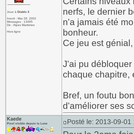
Certains niveaux 
nerfs, le dernier 
Joue à
Diablo 3
Inscrit : Mar 28, 2002
n'a jamais été mon
Messages : 13495
De : Alpes Maritimes
bonheur.
Hors ligne
Ce jeu est génial
J'ai pu débloquer
chaque chapitre, 
Bref, un foutu bon
d'améliorer ses 
Kaede
Posté le: 2013-09-01
Pixel visible depuis la Lune