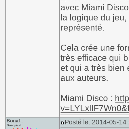
avec Miami Disco,
la logique du jeu,
représenté.
Cela crée une for
très efficace qui 
et qui a très bien 
aux auteurs.
Miami Disco :
htt
v=LYLxlIF7Wn0&f
Bonaf
Posté le: 2014-05-14
Gros pixel