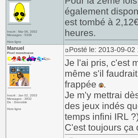
Pour la 2eme fois (
également dispo
est tombé à 2,12
heures.
Inscrit : Mar 06, 2002
Messages : 5339
Hors ligne
Manuel
Posté le: 2013-09-02
Pixel monstrueux
Je l'ai pris, c'es
même s'il faudrai
frappée
.
Je m'y mettrai dès
Inscrit : Jan 02, 2003
Messages : 3932
De : Grenoble
des jeux indés qu
Hors ligne
temps infini IRL ?)
C'est toujours ça