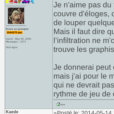
Je n'aime pas du t
couvre d'éloges, 
de louper quelqu
Mais il faut dire q
Score au grosquiz
1044270 pts.
l’infiltration ne 
Inscrit : May 09, 2005
Messages : 1971
trouve les graphi
Hors ligne
Je donnerai peut 
mais j'ai pour le
qui ne devrait pa
rythme de jeu de 
Kaede
Posté le: 2014-05-14 