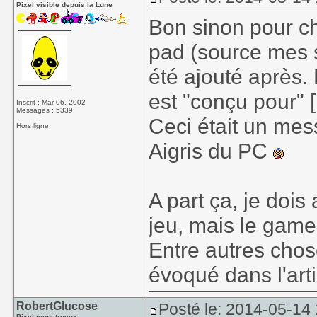
Pixel visible depuis la Lune
Bon sinon pour chi
pad (source mes s
été ajouté après. 
est "conçu pour" [
Inscrit : Mar 06, 2002
Messages : 5339
Ceci était un mes
Hors ligne
Aigris du PC
A part ça, je dois 
jeu, mais le gamep
Entre autres chose
évoqué dans l'arti
RobertGlucose
Posté le: 2014-05-14 
Pixel monstrueux