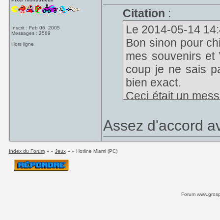
Citation
:
Le 2014-05-14 14:4
Inscrit : Feb 06, 2005
Messages : 2589
Bon sinon pour chi
Hors ligne
mes souvenirs et 
coup je ne sais pa
bien exact.
Ceci était un mess
PC
Assez d'accord a
Index du Forum
» »
Jeux
» »
Hotline Miami (PC)
Forum www.grospi