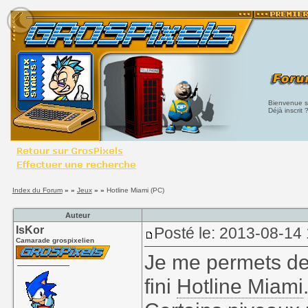
Bienvenue su
Déjà inscrit 
Index du Forum
» »
Jeux
» »
Hotline Miami (PC)
Auteur
IsKor
Posté le: 2013-08-14
Camarade grospixelien
Je me permets de 
fini
Hotline Miami