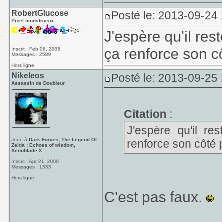
RobertGlucose
Posté le: 2013-09-24
Pixel monstrueux
J'espère qu'il re
ça renforce son c
Inscrit : Feb 06, 2005
Messages : 2589
Hors ligne
Nikeleos
Posté le: 2013-09-25
Assassin de Doubleur
Citation
:
J'espère qu'il r
Joue à
Dark Forces, The Legend Of
renforce son côté 
Zelda : Echoes of wisdom,
Xenoblade X
Inscrit : Apr 21, 2006
Messages : 1333
Hors ligne
C'est pas faux.