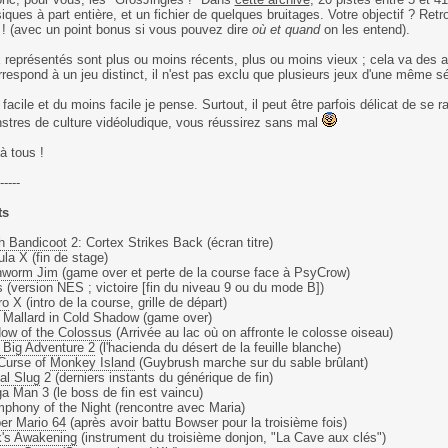
ques à part entière, et un fichier de quelques bruitages. Votre objectif ? Retro
! (avec un point bonus si vous pouvez dire
où et quand
on les entend).
 représentés sont plus ou moins récents, plus ou moins vieux ; cela va des
rrespond à un jeu distinct, il n'est pas exclu que plusieurs jeux d'une même sé
u facile et du moins facile je pense. Surtout, il peut être parfois délicat de s
stres de culture vidéoludique, vous réussirez sans mal
à tous !
-----
ts
h Bandicoot
2: Cortex Strikes Back (écran titre)
ula X (fin de stage)
hworm Jim
(game over et perte de la course face à PsyCrow)
is (version NES ; victoire [fin du niveau 9 ou du mode B])
ro
X (intro de la course, grille de départ)
 Mallard in Cold Shadow (game over)
ow of the Colossus
(Arrivée au lac où on affronte le colosse oiseau)
e Big Adventure 2
(l'hacienda du désert de la feuille blanche)
 Curse of
Monkey Island
(Guybrush marche sur du sable brûlant)
al Slug
2 (derniers instants du générique de fin)
a Man 3 (le boss de fin est vaincu)
phony of the Night (rencontre avec Maria)
er Mario 64
(après avoir battu Bowser pour la troisième fois)
k's Awakening
(instrument du troisième donjon, "La Cave aux clés")