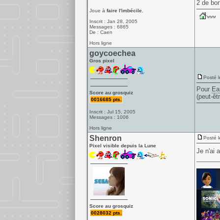
2 de bon
Joue à
faire l'imbécile.
Inscrit : Jan 28, 2005
Messages : 6865
De : Caen
Hors ligne
goycoechea
Gros pixel
Posté l
Pour
Ea
Score au grosquiz
(peut-êt
0016685 pts.
Inscrit : Jul 15, 2005
Messages : 1006
Hors ligne
Shenron
Posté l
Pixel visible depuis la Lune
Je n'ai 
______
Score au grosquiz
0028032 pts.