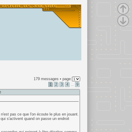
179 messages • page
1
2
3
4
9
...
!
n'est pas ce que l'on écoute le plus en jouant.
es qui s'activent quand on passe un endroit
41 secondes qui peinent à être décrites comme