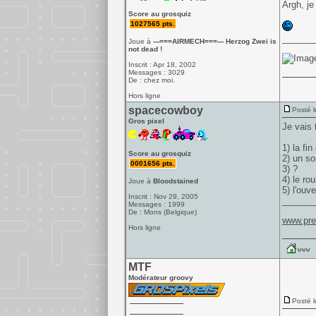
Argh, je 
Score au grosquiz
1027565 pts.
______
Joue à
---===AIRMECH===--- Herzog Zwei is
not dead !
Inscrit : Apr 18, 2002
Messages : 3029
De : chez moi.
Hors ligne
spacecowboy
Posté l
Gros pixel
Je vais 
1) la fin
Score au grosquiz
2) un so
0001656 pts.
3) ?
4) le ro
Joue à
Bloodstained
5) l'ouv
Inscrit : Nov 29, 2005
______
Messages : 1999
De : Mons (Belgique)
www.pre
Hors ligne
MTF
Modérateur groovy
Posté l