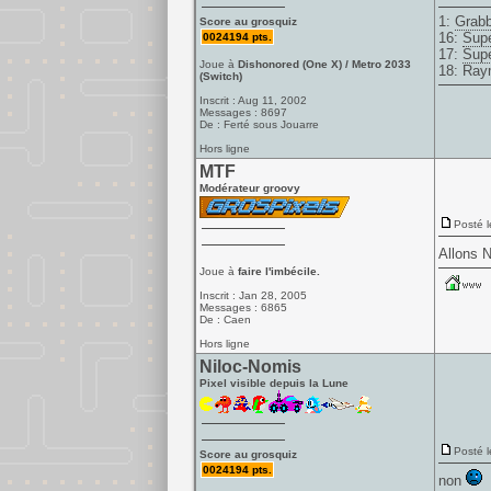
1:
Grabb
Score au grosquiz
16:
Supe
0024194 pts.
17:
Supe
Joue à
Dishonored (One X) / Metro 2033
18:
Ray
(Switch)
Inscrit : Aug 11, 2002
Messages : 8697
De : Ferté sous Jouarre
Hors ligne
MTF
Modérateur groovy
Posté l
Allons N
Joue à
faire l'imbécile.
Inscrit : Jan 28, 2005
Messages : 6865
De : Caen
Hors ligne
Niloc-Nomis
Pixel visible depuis la Lune
Posté l
Score au grosquiz
0024194 pts.
non