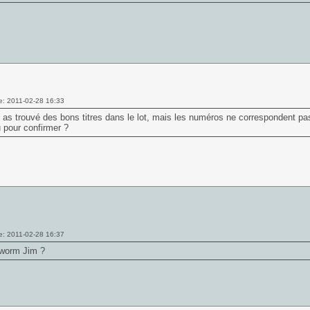
e: 2011-02-28 16:33
u as trouvé des bons titres dans le lot, mais les numéros ne correspondent pa
 pour confirmer ?
e: 2011-02-28 16:37
worm Jim
?