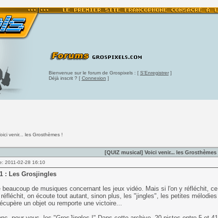
Bienvenue sur le forum de Grospixels : [
S'Enregistrer
]
Déjà inscrit ? [
Connexion
]
oici venir... les Grosthèmes !
[QUIZ musical] Voici venir... les Grosthèmes 
e: 2011-02-28 16:10
1 : Les Grosjingles
 beaucoup de musiques concernant les jeux vidéo. Mais si l'on y réfléchit, ce 
y réfléchit, on écoute tout autant, sinon plus, les "jingles", les petites mélodi
récupère un objet ou remporte une victoire...
onc, pour vous, les "GrosJingles !" Dans
cette archive
, 20 pistes entre 5 et 