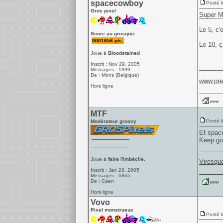
spacecowboy
Posté l
Gros pixel
Super M
Le 5, c'
Score au grosquiz
0001656 pts.
Le 10, ç
Joue à
Bloodstained
Inscrit : Nov 29, 2005
______
Messages : 1999
De : Mons (Belgique)
www.pre
Hors ligne
MTF
Posté l
Modérateur groovy
Et space
Keep go
______
Joue à
faire l'imbécile.
Viresque
Inscrit : Jan 28, 2005
Messages : 6865
De : Caen
Hors ligne
Vovo
Pixel monstrueux
Posté l