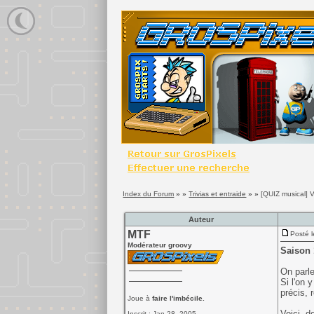
Index du Forum
» »
Trivias et entraide
» »
[QUIZ musical] V
Auteur
MTF
Posté l
Modérateur groovy
Saison 
On parle
Si l'on 
précis, 
Joue à
faire l'imbécile.
Voici, d
Inscrit : Jan 28, 2005