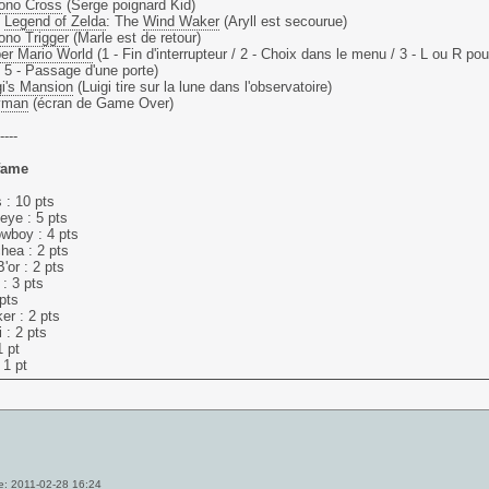
ono Cross
(Serge poignard Kid)
e
Legend of Zelda
: The
Wind Waker
(Aryll est secourue)
ono Trigger
(Marle est de retour)
er Mario World
(1 - Fin d'interrupteur / 2 - Choix dans le menu / 3 - L ou R p
/ 5 - Passage d'une porte)
gi's Mansion
(Luigi tire sur la lune dans l'observatoire)
yman
(écran de Game Over)
----
 fame
 : 10 pts
eye : 5 pts
wboy : 4 pts
hea : 2 pts
'or : 2 pts
: 3 pts
 pts
r : 2 pts
 : 2 pts
 pt
 1 pt
e: 2011-02-28 16:24