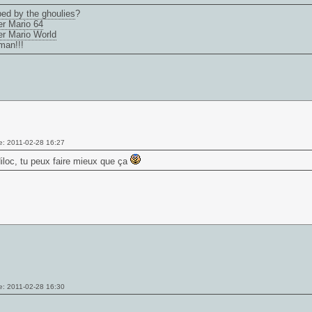
ed by the ghoulies
?
r Mario 64
r Mario World
man
!!!
e: 2011-02-28 16:27
iloc, tu peux faire mieux que ça
e: 2011-02-28 16:30