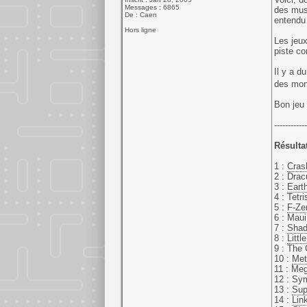
Messages : 6865
des musi
De : Caen
entendu 
Hors ligne
Les jeux
piste co
Il y a d
des mon
Bon jeu 
------------
Résulta
1 :
Cras
2 : Drac
3 :
Eart
4 : Tetr
5 :
F-Ze
6 : Maui
7 :
Shad
8 :
Littl
9 : The
10 :
Met
11 : Meg
12 : Sym
13 :
Sup
14 :
Lin