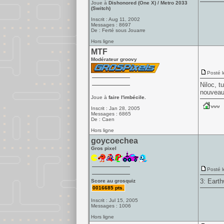
Joue à
Dishonored (One X) / Metro 2033
(Switch)
Inscrit : Aug 11, 2002
Messages : 8697
De : Ferté sous Jouarre
Hors ligne
MTF
Modérateur groovy
Posté l
Niloc, t
nouveau
Joue à
faire l'imbécile.
Inscrit : Jan 28, 2005
Messages : 6865
De : Caen
Hors ligne
goycoechea
Gros pixel
Posté l
3:
Earth
Score au grosquiz
0016685 pts.
Inscrit : Jul 15, 2005
Messages : 1006
Hors ligne