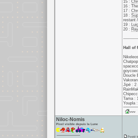
15 :
Chr
16 : Th
17 :
Chr
18 :
Sup
restant 
19 :
Lui
20 :
Ra
------------
Hall of
Nikeleos
Chatpop
spaceco
goycoec
Doucle B
Vakoran 
Jipé : 2
RainMake
Chipecci
Tama : 1
Youpla :
Niloc-Nomis
Pixel visible depuis la Lune
Posté l