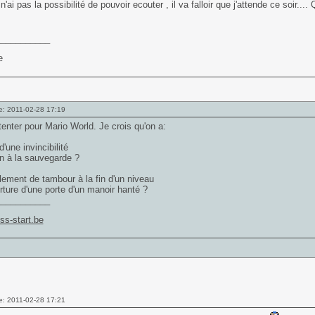
n'ai pas la possibilité de pouvoir ecouter , il va falloir que j'attende ce soir.... 
___________
e: 2011-02-28 17:19
tenter pour Mario World. Je crois qu'on a:
 d'une invincibilité
n à la sauvegarde ?
ulement de tambour à la fin d'un niveau
erture d'une porte d'un manoir hanté ?
___________
ss-start.be
e: 2011-02-28 17:21