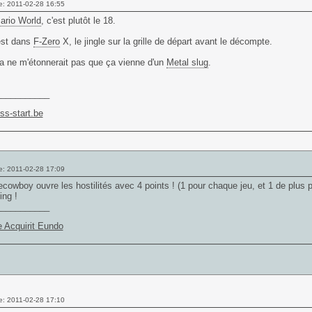
e: 2011-02-28 16:55
ario World
, c'est plutôt le 18.
est dans
F-Zero
X, le jingle sur la grille de départ avant le décompte.
a ne m'étonnerait pas que ça vienne d'un
Metal slug
.
___________
ss-start.be
e: 2011-02-28 17:09
cowboy ouvre les hostilités avec 4 points ! (1 pour chaque jeu, et 1 de plus p
ing !
___________
 Acquirit Eundo
e: 2011-02-28 17:10