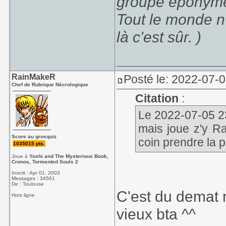
groupe éponym
Tout le monde n'
là c'est sûr. )
RainMakeR
Posté le: 2022-07-
Chef de Rubrique Nécrologique
Citation
:
Le 2022-07-05 23:
mais joue z'y Ra
Score au grosquiz
coin prendre la 
1035015 pts.
Joue à
Yoshi and The Mysterious Book,
Cronos, Tormented Souls 2
Inscrit : Apr 01, 2003
Messages : 34561
De : Toulouse
C'est du demat 
Hors ligne
vieux bta ^^