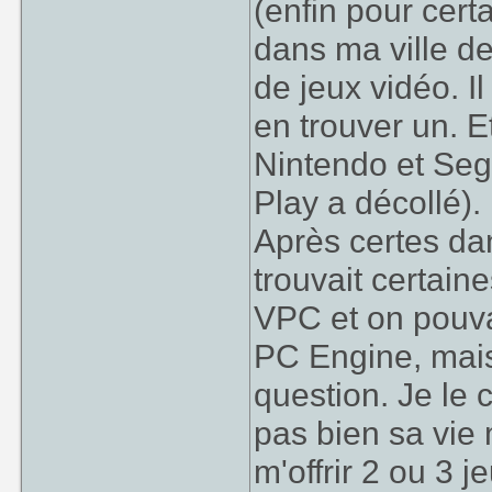
(enfin pour certa
n'avais aucu
dans ma ville de
Je réagis un pe
Sodipeng fais
représentative d
de jeux vidéo. Il
internet à réécr
en trouver un. E
(pour faire mon
Nintendo et Seg
jeux import.
Play a décollé). 
Je vois toujou
Après certes da
étonnés lorsque
trouvait certain
jeux japonnais 
lorsque je leur e
VPC et on pouvai
10 000 habiatnt
PC Engine, mais
le vidéo club 
question. Je le 
l'import jap.
pas bien sa vie
Là où ça devient 
m'offrir 2 ou 3 
expériences avec