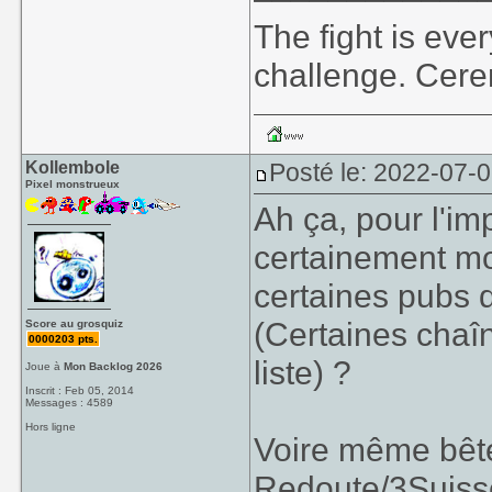
The fight is eve
challenge. Cer
Kollembole
Posté le: 2022-07-0
Pixel monstrueux
Ah ça, pour l'im
certainement mo
certaines pubs
(Certaines chaî
Score au grosquiz
0000203 pts.
liste) ?
Joue à
Mon Backlog 2026
Inscrit : Feb 05, 2014
Messages : 4589
Hors ligne
Voire même bêt
Redoute/3Suisse