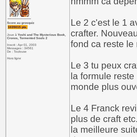
hmmm ca depend
Le 2 c'est le 1
Score au grosquiz
1035015 pts.
crafter. Nouvea
Joue à
Yoshi and The Mysterious Book,
Cronos, Tormented Souls 2
fond ca reste l
Inscrit : Apr 01, 2003
Messages : 34561
De : Toulouse
Hors ligne
Le 3 tu peux cra
la formule reste
monde plus ouve
Le 4 Franck revi
plus de craft etc
la meilleure sui