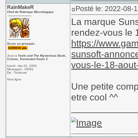
RainMakeR
Posté le: 2022-08-
Chef de Rubrique Nécrologique
La marque Suns
rendez-vous le 
https://www.gam
Score au grosquiz
1035015 pts.
sunsoft-annonc
Joue à
Yoshi and The Mysterious Book,
Cronos, Tormented Souls 2
vous-le-18-aou
Inscrit : Apr 01, 2003
Messages : 34561
De : Toulouse
Hors ligne
Une petite comp
etre cool ^^
____________