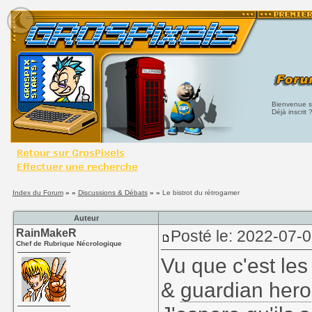
Bienvenue su
Déjà inscrit 
Index du Forum
» »
Discussions & Débats
» »
Le bistrot du rétrogamer
Auteur
RainMakeR
Posté le: 2022-07-
Chef de Rubrique Nécrologique
Vu que c'est les
&
guardian her