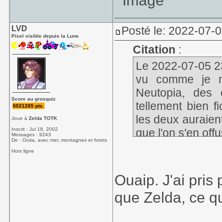
LVD
Posté le: 2022-07-
Pixel visible depuis la Lune
Citation
:
Le 2022-07-05 23:
vu comme je m
Neutopia, des
Score au grosquiz
tellement bien 
0021285 pts.
les deux auraien
Joue à
Zelda TOTK
Inscrit : Jul 18, 2002
que l'on s'en off
Messages : 9243
De : Ooita, avec mer, montagnes et forets
Hors ligne
Ouaip. J'ai pris
que Zelda, ce qu
____________