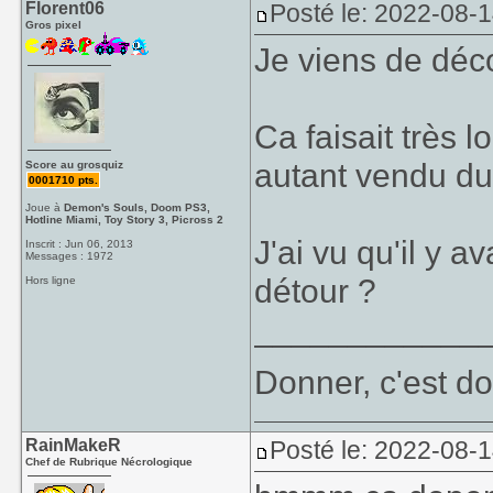
Florent06
Posté le: 2022-08-
Gros pixel
Je viens de déc
Ca faisait très 
autant vendu du
Score au grosquiz
0001710 pts.
Joue à
Demon's Souls, Doom PS3,
Hotline Miami, Toy Story 3, Picross 2
J'ai vu qu'il y av
Inscrit : Jun 06, 2013
Messages : 1972
détour ?
Hors ligne
____________
Donner, c'est do
RainMakeR
Posté le: 2022-08-
Chef de Rubrique Nécrologique