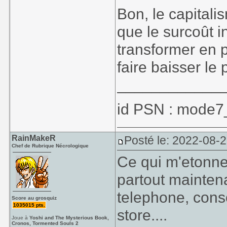
Bon, le capitalism
que le surcoût 
transformer en p
faire baisser le 
____________
id PSN : mode7
RainMakeR
Posté le: 2022-08-
Chef de Rubrique Nécrologique
Ce qui m'etonne
partout maintena
telephone, conso
Score au grosquiz
1035015 pts.
store....
Joue à
Yoshi and The Mysterious Book,
Cronos, Tormented Souls 2