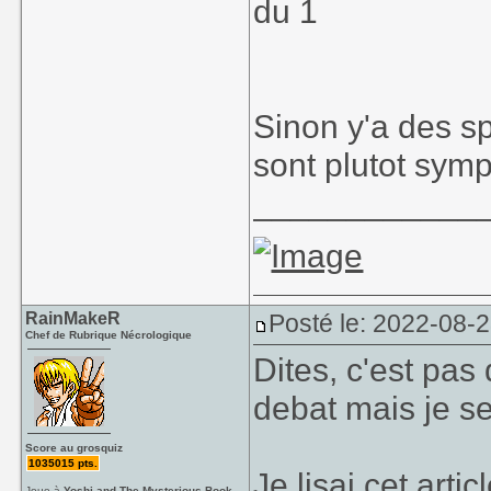
du 1
Sinon y'a des spi
sont plutot sym
____________
RainMakeR
Posté le: 2022-08-
Chef de Rubrique Nécrologique
Dites, c'est pas 
debat mais je s
Score au grosquiz
1035015 pts.
Je lisai cet artic
Joue à
Yoshi and The Mysterious Book,