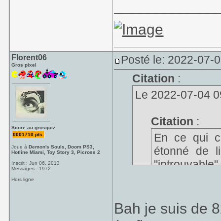
____________
Florent06
Posté le: 2022-07-0
Gros pixel
Citation
:
Le 2022-07-04 09
Citation
:
Score au grosquiz
En ce qui c
0001710 pts.
Joue à
Demon's Souls, Doom PS3,
étonné de lir
Hotline Miami, Toy Story 3, Picross 2
"introuvable
Inscrit : Jun 06, 2013
Messages : 1972
province, je
Hors ligne
ville (la c
informatique
Bah je suis de 8
même chez Au