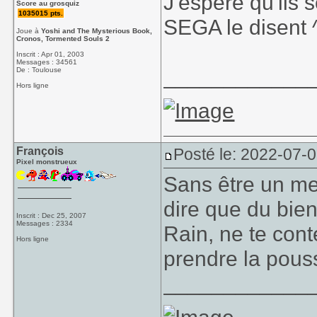
J'espere qu'ils 
Score au grosquiz
1035015 pts.
SEGA le disent 
Joue à
Yoshi and The Mysterious Book,
Cronos, Tormented Souls 2
Inscrit : Apr 01, 2003
Messages : 34561
____________
De : Toulouse
Hors ligne
François
Posté le: 2022-07-
Pixel monstrueux
Sans être un me
dire que du bie
Inscrit : Dec 25, 2007
Messages : 2334
Rain, ne te cont
Hors ligne
prendre la pous
____________