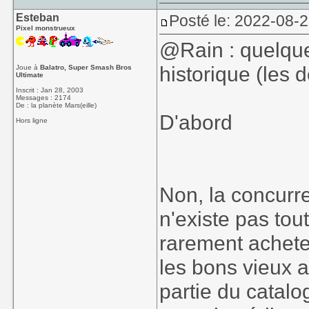
Esteban
Posté le: 2022-08-2
Pixel monstrueux
@Rain : quelques
historique (les 
Joue à
Balatro, Super Smash Bros
Ultimate
Inscrit : Jan 28, 2003
Messages : 2174
De : la planète Mars(eille)
D'abord
Hors ligne
Non, la concurr
n'existe pas tou
rarement achet
les bons vieux 
partie du catalo