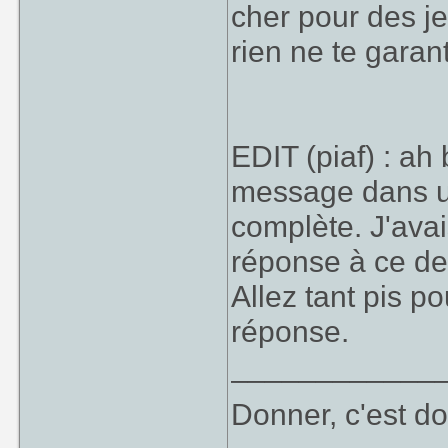
cher pour des j
qu'il m'interrom
rien ne te garant
parce que : d'ap
distribué en Euro
mais j'ai toujou
ce n'est bien pl
EDIT (piaf) : a
Avenging Spirit) e
message dans un
Pour expliquer ce
complète. J'avai
- Une grosse dif
réponse à ce de
envisager un "m
Allez tant pis 
limiteraient pas 
- Une omniprése
réponse.
l'histoire du JV 
____________
notre.
Donner, c'est do