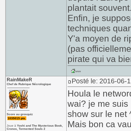
plantait souvent
Enfin, je supp
techniques qua
Y'a moyen de rip
(pas officiellem
pirate qui va bie
RainMakeR
Posté le: 2016-06-
Chef de Rubrique Nécrologique
Houla le netword 
wai? je me sui
show sur le net 
Score au grosquiz
1035015 pts.
Mais bon ca vaut
Joue à
Yoshi and The Mysterious Book,
Cronos, Tormented Souls 2