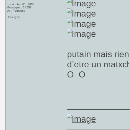
Inscrit : Apr 01, 2003
Messages : 34559
De : Toulouse
Hors ligne
putain mais rien
d’etre un matxch
O_O
____________