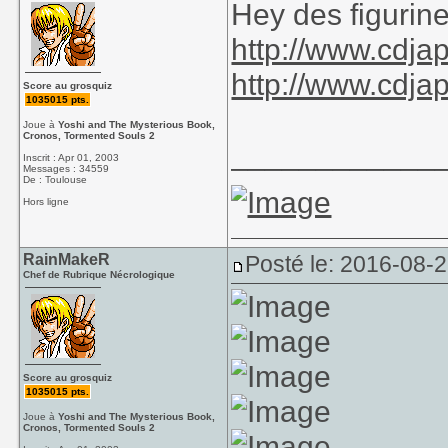
Hey des figurine
http://www.cdj
http://www.cdj
Score au grosquiz
1035015 pts.
Joue à
Yoshi and The Mysterious Book,
Cronos, Tormented Souls 2
____________
Inscrit : Apr 01, 2003
Messages : 34559
De : Toulouse
Hors ligne
RainMakeR
Posté le: 2016-08-
Chef de Rubrique Nécrologique
Score au grosquiz
1035015 pts.
Joue à
Yoshi and The Mysterious Book,
Cronos, Tormented Souls 2