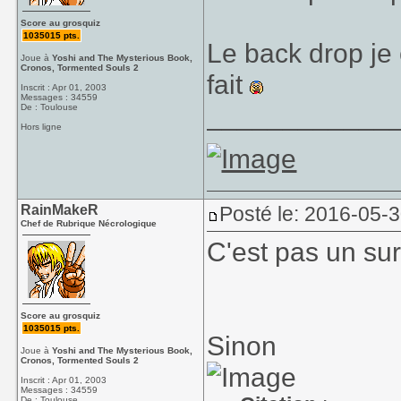
Score au grosquiz
1035015 pts.
Le back drop je
Joue à
Yoshi and The Mysterious Book,
Cronos, Tormented Souls 2
fait
Inscrit : Apr 01, 2003
Messages : 34559
____________
De : Toulouse
Hors ligne
RainMakeR
Posté le: 2016-05-
Chef de Rubrique Nécrologique
C'est pas un sur
Score au grosquiz
1035015 pts.
Sinon
Joue à
Yoshi and The Mysterious Book,
Cronos, Tormented Souls 2
Inscrit : Apr 01, 2003
Messages : 34559
De : Toulouse