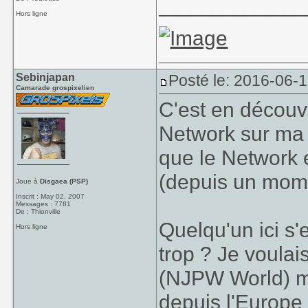
____________
Hors ligne
Sebinjapan
Posté le: 2016-06-
Camarade grospixelien
C'est en découv
Network sur ma 
que le Network 
(depuis un momen
Joue à
Disgaea (PSP)
Inscrit : May 02, 2007
Messages : 7781
De : Thionville
Quelqu'un ici s
Hors ligne
trop ? Je voula
(NJPW World) ma
depuis l'Europe 