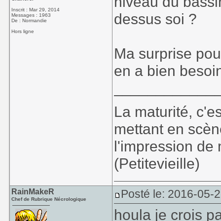
niveau du bassin
Inscrit : Mar 29, 2014
dessus soi ?
Messages : 1963
De : Normandie
Hors ligne
Ma surprise pou
en a bien besoi
____________
La maturité, c'e
mettant en scèn
l'impression de 
(Petitevieille)
RainMakeR
Posté le: 2016-05-
Chef de Rubrique Nécrologique
houla je crois pa