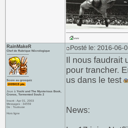
RainMakeR
Posté le: 2016-06-
Chef de Rubrique Nécrologique
Il nous faudrai
pour trancher. 
us dans le test
Score au grosquiz
1035015 pts.
Joue à
Yoshi and The Mysterious Book,
Cronos, Tormented Souls 2
Inscrit : Apr 01, 2003
Messages : 34559
News:
De : Toulouse
Hors ligne