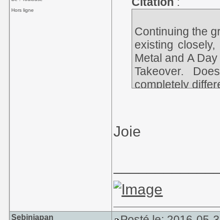
Citation
:
Hors ligne
Continuing the gr
existing closely
Metal and A Day 
Takeover. Doe
completely differ
Joie
____________
Sebinjapan
Posté le: 2016-05-