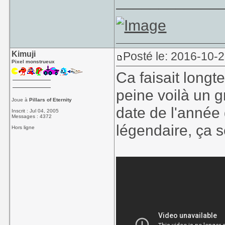
____________
Kimuji
Posté le: 2016-10-
Pixel monstrueux
Ca faisait longt
peine voilà un 
Joue à
Pillars of Eternity
date de l'année 
Inscrit : Jul 04, 2005
Messages : 4372
légendaire, ça s
Hors ligne