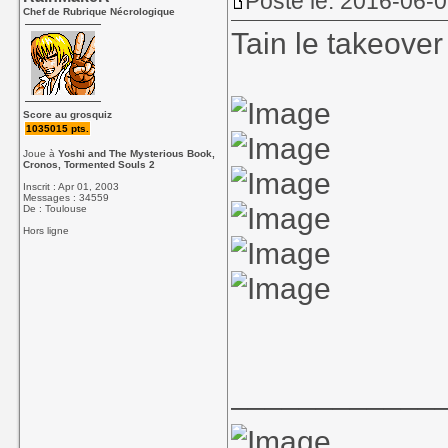
Posté le: 2016-06-
Chef de Rubrique Nécrologique
Tain le takeove
Score au grosquiz
1035015 pts.
Joue à
Yoshi and The Mysterious Book,
Cronos, Tormented Souls 2
Inscrit : Apr 01, 2003
Messages : 34559
De : Toulouse
Hors ligne
____________