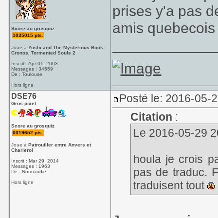
prises y'a pas 
amis quebecois 
Score au grosquiz
1035015 pts.
____________
Joue à
Yoshi and The Mysterious Book,
Cronos, Tormented Souls 2
Inscrit : Apr 01, 2003
Messages : 34559
De : Toulouse
Hors ligne
DSE76
Posté le: 2016-05-
Gros pixel
Citation
:
Score au grosquiz
Le 2016-05-29 20
0019652 pts.
Joue à
Patrouiller entre Anvers et
Charleroi
houla je crois p
Inscrit : Mar 29, 2014
Messages : 1963
pas de traduc. 
De : Normandie
traduisent tout
Hors ligne