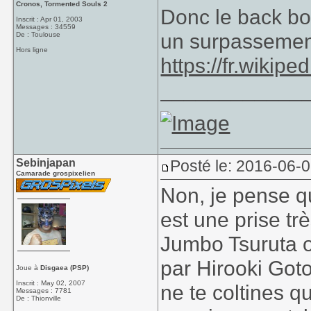
Cronos, Tormented Souls 2
Donc le back bo
Inscrit : Apr 01, 2003
Messages : 34559
un surpasseme
De : Toulouse
Hors ligne
https://fr.wikip
____________
Sebinjapan
Posté le: 2016-06-
Camarade grospixelien
Non, je pense q
est une prise tr
Jumbo Tsuruta o
par Hirooki Goto 
Joue à
Disgaea (PSP)
Inscrit : May 02, 2007
ne te coltines q
Messages : 7781
De : Thionville