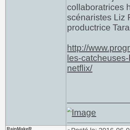
collaboratrices h
scénaristes Liz 
productrice Tar
http://www.prog
les-catcheuses-
netflix/
____________
RainMakeR