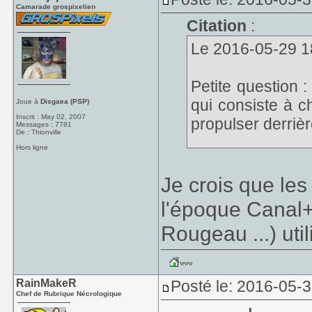
Camarade grospixelien
Citation
:
Le 2016-05-29 18
Petite question 
qui consiste à c
Joue à
Disgaea (PSP)
Inscrit : May 02, 2007
propulser derrièr
Messages : 7781
De : Thionville
Hors ligne
Ma surprise pour
besoin.
Je crois que le
l'époque Canal
Rougeau ...) uti
RainMakeR
Posté le: 2016-05-
Chef de Rubrique Nécrologique