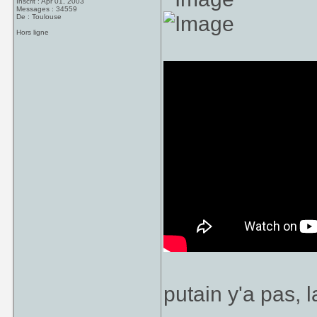
Inscrit : Apr 01, 2003
Messages : 34559
De : Toulouse
Hors ligne
putain y'a pas, 