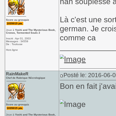
nan souplesse ar
Là c'est une sor
Score au grosquiz
1035015 pts.
german. Je crois
Joue à
Yoshi and The Mysterious Book,
Cronos, Tormented Souls 2
comme ca
Inscrit : Apr 01, 2003
Messages : 34559
____________
De : Toulouse
Hors ligne
RainMakeR
Posté le: 2016-06-
Chef de Rubrique Nécrologique
Bon en fait j'av
Score au grosquiz
1035015 pts.
Joue à
Yoshi and The Mysterious Book,