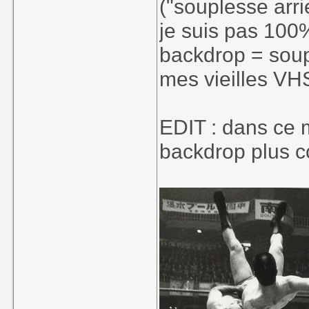
("souplesse arri
je suis pas 100
backdrop = soupl
mes vieilles V
EDIT : dans ce 
backdrop plus c