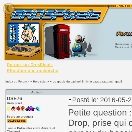
Bienvenue su
Déjà inscrit 
Index du Forum
» »
Hors-sujet
» »
Le gropic du cachte! Enfin le caaaaaaaaatch quoi!
Auteur
DSE76
Posté le: 2016-05-
Gros pixel
Petite question 
Score au grosquiz
Drop, prise qui 
0019652 pts.
Joue à
Patrouiller entre Anvers et
Charleroi