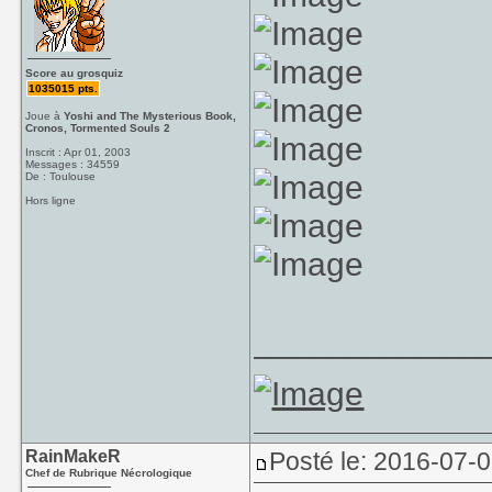
Score au grosquiz
1035015 pts.
Joue à
Yoshi and The Mysterious Book,
Cronos, Tormented Souls 2
Inscrit : Apr 01, 2003
Messages : 34559
De : Toulouse
Hors ligne
____________
RainMakeR
Posté le: 2016-07-
Chef de Rubrique Nécrologique