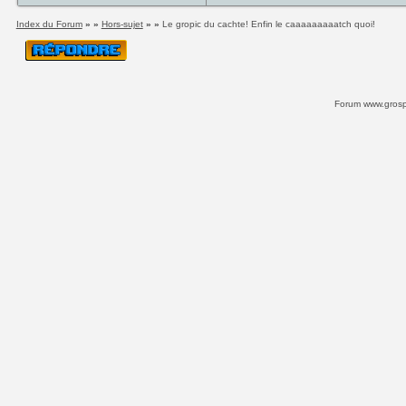
Index du Forum
» »
Hors-sujet
» »
Le gropic du cachte! Enfin le caaaaaaaaatch quoi!
Forum www.grospi