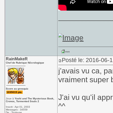
____________
RainMakeR
Posté le: 2016-06-1
Chef de Rubrique Nécrologique
j'avais vu ca, par
vraiment super 
Score au grosquiz
1035015 pts.
J'ai vu qu'il app
Joue à
Yoshi and The Mysterious Book,
Cronos, Tormented Souls 2
^^
Inscrit : Apr 01, 2003
Messages : 34559
De : Toulouse