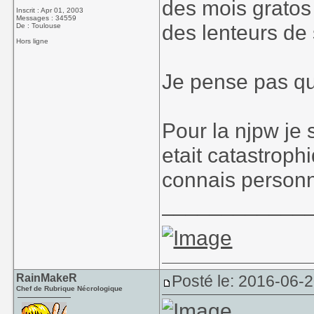
des mois gratos
Inscrit : Apr 01, 2003
Messages : 34559
des lenteurs de 
De : Toulouse
Hors ligne
Je pense pas qu'
Pour la njpw je 
etait catastroph
connais personn
____________
RainMakeR
Posté le: 2016-06-
Chef de Rubrique Nécrologique