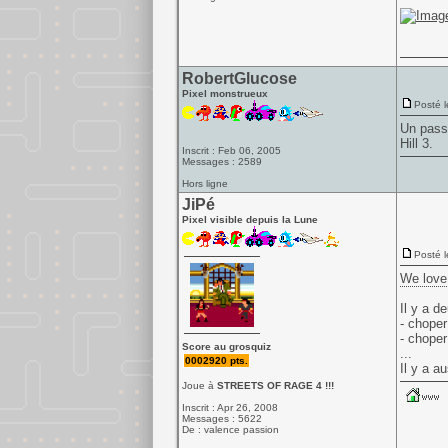
RobertGlucose
Pixel monstrueux
Posté l
Un pas
Hill
3.
Inscrit : Feb 06, 2005
Messages : 2589
Hors ligne
JiPé
Pixel visible depuis la Lune
Posté l
We love
Il y a d
- choper
- choper
Score au grosquiz
...
0002920 pts.
Il y a a
Joue à
STREETS OF RAGE 4 !!!
Inscrit : Apr 26, 2008
Messages : 5622
De : valence passion