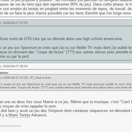
hases de vie du héro (qui doit représenter 80% du jeu). Dans cette phase, le h
er son emploi du temps en jonglant entre les moments de repos, de travail, de 
st de se faire le plus d'amis possible car les liens d'amitié que l'on forge nou
e: 2009-08-27 07:55
t d'une sorte de GTA Like qui se déroule dans une high school americaine.
si un jeu sur Spectrum je crois que j'ai vu sur Nolife TV mais dont j'ai oublié 
asse en donnant des "coups de fesse" (???) aux autres eleves pour prendre le
tre vu par le prof.
e: 2009-08-27 08:54
tation
:
Le 2009-08-27 07:55, FF_Clad a écrit :
Il y aussi un jeu sur Spectrum je crois que j'ai vu sur Nolife TV mais dont j'ai oublié le nom. U
donnant des "coups de fesse" (???) aux autres eleves pour prendre leur place dans une sorte de 1-
oué une ou deux fois sous Mame à ce jeu. Même que la musique, c'est "Can't 
s moyen de m'en rappeler le nom.
l doit bien y avoir un jeu des Simpson dont certaines séquences se déroulent 
il y a
Mario Tennis
Advance.
___________