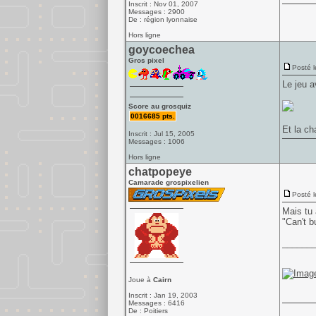
Inscrit : Nov 01, 2007
Messages : 2900
De : région lyonnaise
Hors ligne
goycoechea
Gros pixel
Posté l
Le jeu a
Score au grosquiz
0016685 pts.
Et la ch
Inscrit : Jul 15, 2005
Messages : 1006
Hors ligne
chatpopeye
Camarade grospixelien
Posté l
Mais tu 
"Can't b
______
Joue à
Cairn
Inscrit : Jan 19, 2003
Messages : 6416
De : Poitiers