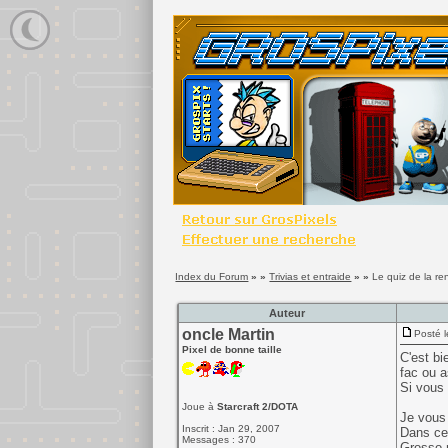
Index du Forum
» »
Trivias et entraide
» »
Le quiz de la re
Auteur
oncle Martin
Posté l
Pixel de bonne taille
C'est bi
fac ou a
Si vous 
Joue à
Starcraft 2/DOTA
Je vous
Inscrit : Jan 29, 2007
Dans ce 
Messages : 370
Grosso-