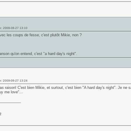
e: 2009-08-27 13:10
vec les coups de fesse, c'est plutôt Mikie, non ?
anson qu'on entend, c'est "a hard day's night".
e: 2009-08-27 13:24
as raison! C'est bien Mikie, et surtout, c'est bien "A hard day's night". Je ne
uy me love"...
___________