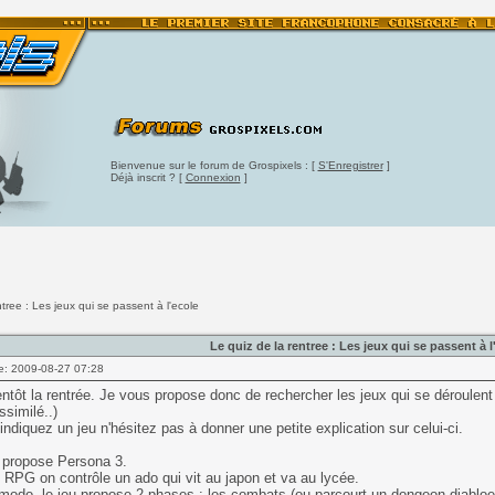
Bienvenue sur le forum de Grospixels : [
S'Enregistrer
]
Déjà inscrit ? [
Connexion
]
ntree : Les jeux qui se passent à l'ecole
Le quiz de la rentree : Les jeux qui se passent à l
e: 2009-08-27 07:28
entôt la rentrée. Je vous propose donc de rechercher les jeux qui se déroulent
ssimilé..)
indiquez un jeu n'hésitez pas à donner une petite explication sur celui-ci.
 propose Persona 3.
RPG on contrôle un ado qui vit au japon et va au lycée.
modo, le jeu propose 2 phases : les combats (ou parcourt un dongeon diablo