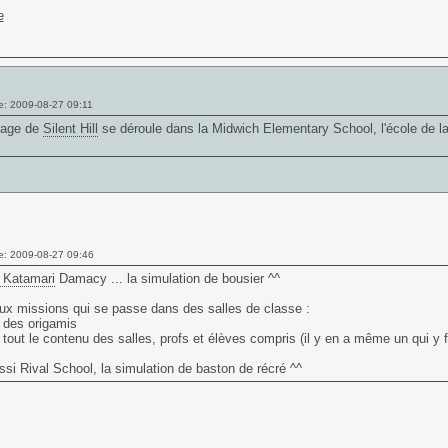
e: 2009-08-27 09:11
sage de
Silent Hill
se déroule dans la Midwich Elementary School, l'école de la 
e: 2009-08-27 09:46
 Katamari
Damacy ... la simulation de bousier ^^
eux missions qui se passe dans des salles de classe :
 des origamis
 tout le contenu des salles, profs et élèves compris (il y en a même un qui y f
ussi Rival School, la simulation de baston de récré ^^