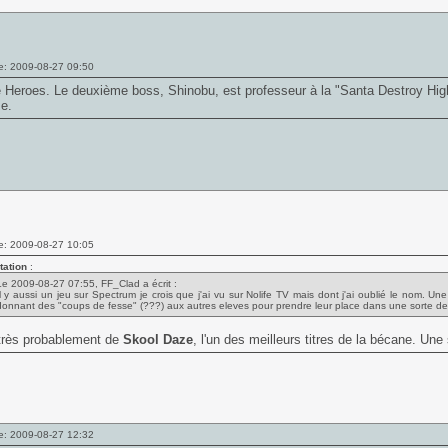
e: 2009-08-27 09:50
Heroes. Le deuxième boss, Shinobu, est professeur à la "Santa Destroy High
e.
e: 2009-08-27 10:05
tation
:
Le 2009-08-27 07:55, FF_Clad a écrit :
Il y aussi un jeu sur Spectrum je crois que j'ai vu sur Nolife TV mais dont j'ai oublié le nom. U
donnant des "coups de fesse" (???) aux autres eleves pour prendre leur place dans une sorte de 1-
t très probablement de
Skool Daze
, l'un des meilleurs titres de la bécane. Une 
e: 2009-08-27 12:32