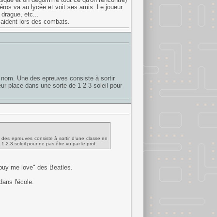
éros va au lycée et voit ses amis. Le joueur
drague, etc...
s aident lors des combats.
le nom. Une des epreuves consiste à sortir
ur place dans une sorte de 1-2-3 soleil pour
ne des epreuves consiste à sortir d'une classe en
2-3 soleil pour ne pas être vu par le prof.
buy me love" des Beatles.
dans l'école.