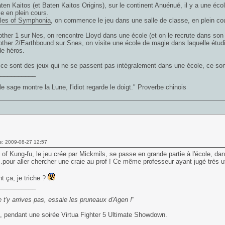
en Kaitos (et Baten Kaitos Origins), sur le continent Anuénué, il y a une éco
e en plein cours.
les of Symphonia
, on commence le jeu dans une salle de classe, en plein co
her 1 sur Nes, on rencontre Lloyd dans une école (et on le recrute dans son 
her 2/Earthbound sur Snes, on visite une école de magie dans laquelle étudi
e héros.
ce sont des jeux qui ne se passent pas intégralement dans une école, ce son
___________
e sage montre la Lune, l'idiot regarde le doigt." Proverbe chinois
e: 2009-08-27 12:57
of Kung-fu, le jeu crée par Mickmils, se passe en grande partie à l'école, dans
..pour aller chercher une craie au prof ! Ce même professeur ayant jugé très u
 ça, je triche ?
___________
 t'y arrives pas, essaie les pruneaux d'Agen !
"
 pendant une soirée Virtua Fighter 5 Ultimate Showdown.