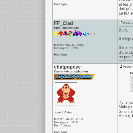
et les p
Hors ligne
doit gér
Le but e
FF_Clad
Posté l
Pixel monstrueux
Bully.
Il s'agi
Inscrit : May 31, 2002
Il y aus
Messages : 2620
d'une cl
Hors ligne
ne pas ê
chatpopeye
Posté l
Camarade grospixelien
Ci
J'y ai j
Mais pa
Sinon, i
Joue à
Cairn
Ah oui, 
Inscrit : Jan 19, 2003
Messages : 6416
______
De : Poitiers
Hors ligne