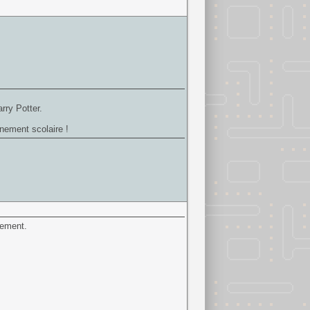
rry Potter.
nement scolaire !
sement.