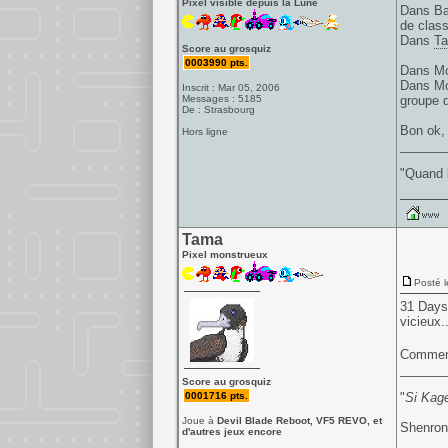
Pixel visible depuis la Lune
Dans Bat
de class
Dans
Ta
Score au grosquiz
0003990 pts.
Dans Mot
Dans Mot
Inscrit : Mar 05, 2006
Messages : 5185
groupe d
De : Strasbourg
Bon ok, 
Hors ligne
______
"Quand l
Tama
Pixel monstrueux
Posté l
31 Days 
vicieux.
Comment
______
Score au grosquiz
0001716 pts.
"
Si Kage
Joue à
Devil Blade Reboot, VF5 REVO, et
Shenron,
d'autres jeux encore