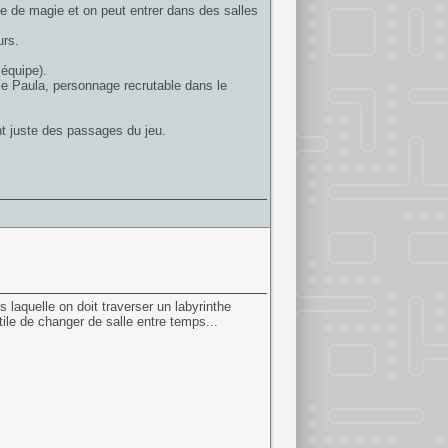
le de magie et on peut entrer dans des salles
urs.
équipe).
e Paula, personnage recrutable dans le
t juste des passages du jeu.
 laquelle on doit traverser un labyrinthe
tile de changer de salle entre temps...