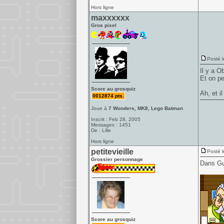
Hors ligne
maxxxxxx
Gros pixel
Posté l
Il y a O
Et on pe
Score au grosquiz
Ah, et i
0012874 pts.
Joue à
7 Wonders, MK8, Lego Batman
Inscrit : Feb 28, 2005
Messages : 1451
De : Lille
Hors ligne
petitevieille
Posté l
Grossier personnage
Dans Gul
Score au grosquiz