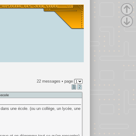
22 messages • page
1
2
'ecole
 dans une école. (ou un collège, un lycée, une
esque et on dégomme tout ce qu'on rencontre)