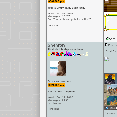
0008865 pts.
Joue à
Crazy Taxi, Sega Rally
Inscrit : Mar 08, 2002
Messages : 10287
De : The cable car, puis Pizza Hut™.
Hors ligne
Shenron
Posté l
Pixel visible depuis la Lune
Rival Sc
______
Score au grosquiz
0028032 pts.
Joue à
Lost Judgment
Inscrit : Jan 17, 2008
Messages : 9738
De : Massy
Hors ligne
Ils sont