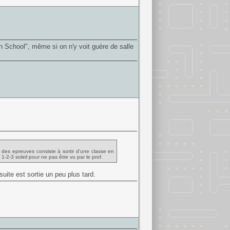
 School", même si on n'y voit guère de salle
ne des epreuves consiste à sortir d'une classe en
2-3 soleil pour ne pas être vu par le prof.
suite est sortie un peu plus tard.