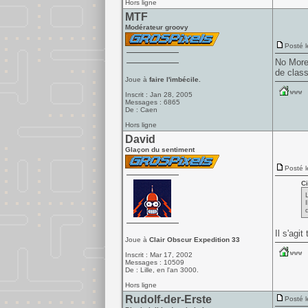
Hors ligne
MTF
Modérateur groovy
Posté l
No More 
de class
Joue à
faire l'imbécile.
Inscrit : Jan 28, 2005
Messages : 6865
De : Caen
Hors ligne
David
Glaçon du sentiment
Posté l
Ci
Il s'agi
Joue à
Clair Obscur Expedition 33
Inscrit : Mar 17, 2002
Messages : 10509
De : Lille, en l'an 3000.
Hors ligne
Rudolf-der-Erste
Posté l