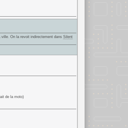
ville. On la revoit indirectement dans
Silent
ait de la moto)