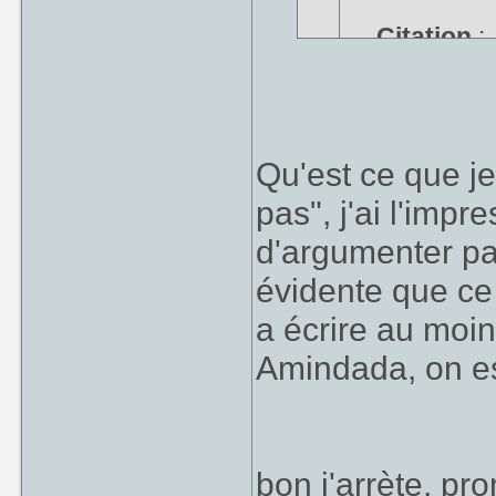
Citation
:
une mora
(nous som
l'écologie
Qu'est ce que j
pas", j'ai l'impre
ou pas
Je met 2 HS
d'argumenter pa
évidente que ce 
1° HS :
a écrire au moin
Ne pas confo
Amindada, on es
produit par 
bon j'arrète, pr