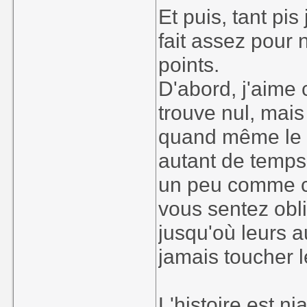
Après avoir fait
Et puis, tant pi
actuelle sur 360
fait assez pour
qu'établir ce co
points.
rôle japonais de
X².
D'abord, j'aime
trouve nul, mais 
Beaucoup se son
quand même le s
à changer de DV
évident.
autant de temps
En effet, pendan
un peu comme ce
un autre ), le jo
vous sentez obli
une meilleure co
jusqu'où leurs 
D'ailleurs, e
jamais toucher 
particulièrement
que j'ai autant 
L'histoire est ni
dire.