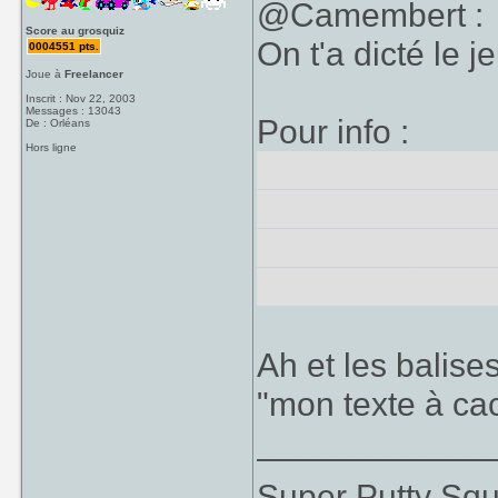
@Camembert :
Score au grosquiz
On t'a dicté le j
0004551 pts.
Joue à
Freelancer
Inscrit : Nov 22, 2003
Messages : 13043
Pour info :
De : Orléans
Hors ligne
Faize voit sa pla
peuple se faire 
d'agir. Mais bon
ce genre de cho
Ah et les balise
"mon texte à cac
____________
Super Putty Sq