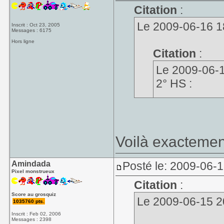
Citation
:
Le 2009-06-16 18:
Inscrit : Oct 23, 2005
Messages : 6175
Hors ligne
Citation
:
Le 2009-06-15
2° HS :
La morale d
tous caillera,
le mal"
Voilà exactemen
"Sauf quand il fait
de nous protég
Amindada
Posté le: 2009-06-
Pixel monstrueux
millionnaires c
Citation
:
Score au grosquiz
Le 2009-06-15 20
1035760 pts.
Inscrit : Feb 02, 2006
Messages : 2398