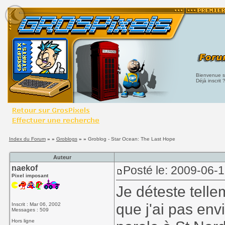
Bienvenue su
Déjà inscrit 
Index du Forum
» »
Groblogs
» »
Groblog - Star Ocean: The Last Hope
Auteur
naekof
Posté le: 2009-06-
Pixel imposant
Je déteste tell
que j'ai pas env
Inscrit : Mar 06, 2002
Messages : 509
Hors ligne