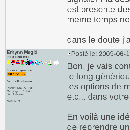
violenc
Qu'est ce que je
est presente de
l'impression qu'
meme temps ne p
la réponse est t
ou pas
Je met 2
se casser le cul
contre toi Amind
dans le doute j'
1° HS :
Erhynn Megid
Posté le: 2009-06-
Pixel planétaire
Ne pas co
bon j'arrète, pro
Bon, je vais cont
film prod
Score au grosquiz
le long génériq
0004551 pts.
Joue à
Freelancer
les options de 
Inscrit : Nov 22, 2003
Messages : 13043
etc... dans votr
De : Orléans
Hors ligne
En voilà une idé
de reprendre une