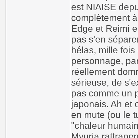
est NIAISE depui
complètement à
Edge et Reimi en
pas s'en séparer,
hélas, mille fois
personnage, parf
réellement domma
sérieuse, de s
pas comme un p
japonais. Ah et 
en mute (ou le t
"chaleur humain
Myuria rattrapen