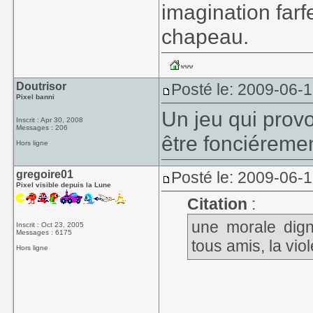
imagination farf
chapeau.
Doutrisor
Posté le: 2009-06-
Pixel banni
Un jeu qui prov
Inscrit : Apr 30, 2008
Messages : 206
être fonciérem
Hors ligne
gregoire01
Posté le: 2009-06-
Pixel visible depuis la Lune
Citation
:
une morale dig
Inscrit : Oct 23, 2005
Messages : 6175
tous amis, la viol
Hors ligne