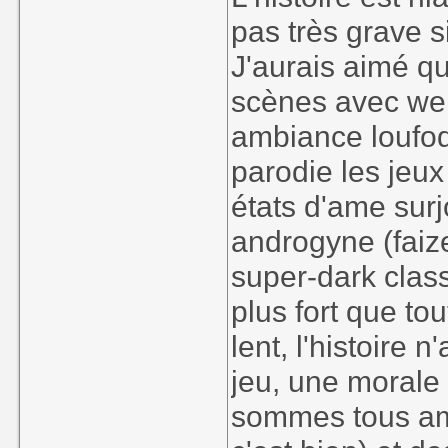
pas très grave s
Vraiment, un t
J'aurais aimé qu
hésitation parce
scènes avec wel
contre qu'il n'ai
ambiance loufoq
parodie les jeux 
états d'ame sur
androgyne (faiz
super-dark class
plus fort que to
lent, l'histoire
jeu, une morale
sommes tous amis