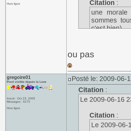
Citation
:
Hors ligne
une morale 
sommes tous 
c'est bien)
ou pas
Je met 2 HS
1° HS :
gregoire01
Posté le: 2009-06-
Pixel visible depuis la Lune
Ne pas confondre 
Citation
:
Luc Besson
Le 2009-06-16 23
Inscrit : Oct 23, 2005
Messages : 6175
Hors ligne
Citation
:
Le 2009-06-15