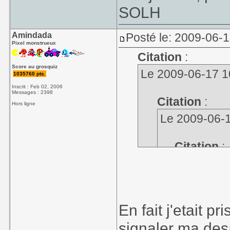
SOLH
Amindada
Posté le: 2009-06-
Pixel monstrueux
Citation
:
Score au grosquiz
Le 2009-06-17 10
1035760 pts.
Inscrit : Feb 02, 2006
Messages : 2398
Citation
:
Hors ligne
Le 2009-06-1
Citation
:
Le 2009-0
Citatio
En fait j'etait p
une m
Besso
signaler ma des