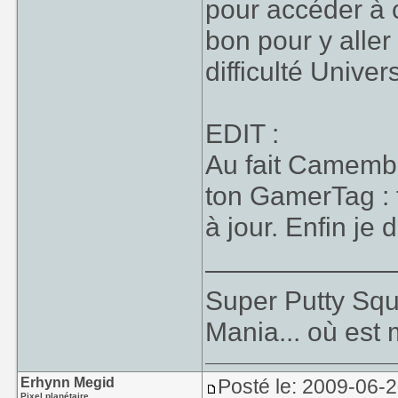
pour accéder à 
bon pour y alle
difficulté Unive
EDIT :
Au fait Camembe
ton GamerTag : tu
à jour. Enfin je d
____________
Super Putty Sq
Mania... où est
Erhynn Megid
Posté le: 2009-06-
Pixel planétaire