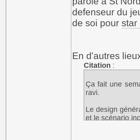
parole à St Nord
defenseur du je
de soi pour
star
En d'autres lieu
Citation
:
Ça fait une sem
ravi.
Le design généra
et le scénario i
pas les critiques