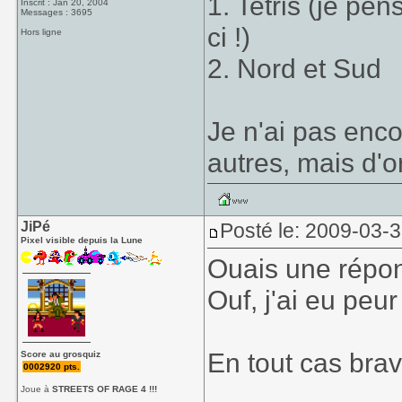
1. Tetris (je pen
Inscrit : Jan 20, 2004
Messages : 3695
ci !)
Hors ligne
2. Nord et Sud
Je n'ai pas enco
autres, mais d'o
JiPé
Posté le: 2009-03-
Pixel visible depuis la Lune
Ouais une répon
Ouf, j'ai eu peur
En tout cas brav
Score au grosquiz
0002920 pts.
Joue à
STREETS OF RAGE 4 !!!