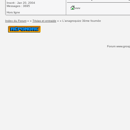
Inscrit : Jan 20, 2004
Messages : 3695
Hors ligne
Index du Forum
» »
Trivias et entraide
» »
L'anagroquizz 3ème fournée
Forum www.grospi