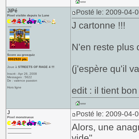
JiPé
Posté le: 2009-04-
Pixel visible depuis la Lune
J cartonne !!!
N'en reste plus 
Score au grosquiz
0002920 pts.
(j'espère qu'il 
Joue à
STREETS OF RAGE 4 !!!
Inscrit : Apr 26, 2008
Messages : 5622
De : valence passion
edit : il tient bo
Hors ligne
J
Posté le: 2009-04-
Pixel monstrueux
Alors, une anag
vide"...