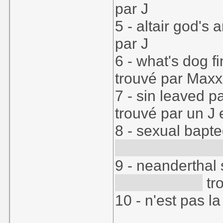
par J
5 - altair god's 
par J
6 - what's dog f
trouvé par Max
7 - sin leaved p
trouvé par un J
8 - sexual bapted
SPEEDBALL (2
9 - neanderthal 
TOSHINDEN
tro
10 - n'est pas la