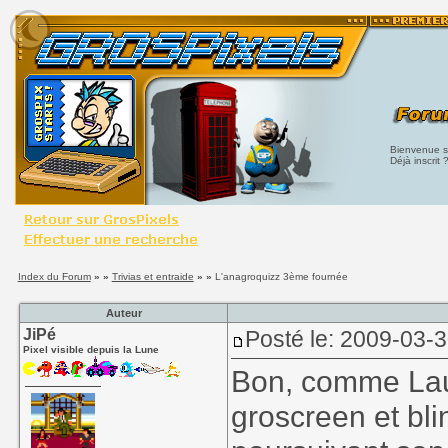
Bienvenue su
Déjà inscrit 
Index du Forum
» »
Trivias et entraide
» »
L'anagroquizz 3ème fournée
Auteur
JiPé
Posté le: 2009-03-
Pixel visible depuis la Lune
Bon, comme Laur
groscreen et bli