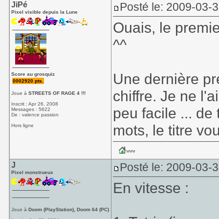
JiPé
Posté le: 2009-03-
Pixel visible depuis la Lune
Ouais, le premie
^^
Une dernière pr
Score au grosquiz
0002920 pts.
chiffre. Je ne l
Joue à
STREETS OF RAGE 4 !!!
Inscrit : Apr 26, 2008
peu facile ... d
Messages : 5622
De : valence passion
mots, le titre v
Hors ligne
J
Posté le: 2009-03-
Pixel monstrueux
En vitesse :
Joue à
Doom (PlayStation), Doom 64 (PC)