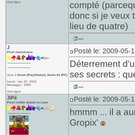
compté (parcequ'
Hors ligne
donc si je veux t
lieu de quatre)
J
Posté le: 2009-05-
Pixel monstrueux
Déterrement d'un
ses secrets : que
Joue à
Doom (PlayStation), Doom 64 (PC)
Inscrit : Jan 20, 2004
Messages : 3695
Hors ligne
JiPé
Posté le: 2009-05-
Pixel visible depuis la Lune
hmmm ... il a a
Gropix'