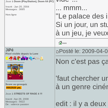
Joue à
Doom (PlayStation), Doom 64 (PC)
... mmm...
Inscrit : Jan 20, 2004
Messages : 3695
"Le palace des i
Hors ligne
Si un jour, un s
à un jeu, je veu
JiPé
Posté le: 2009-04-
Pixel visible depuis la Lune
Non c'est pas ç
'faut chercher 
à un genre cin
Score au grosquiz
0002920 pts.
Joue à
STREETS OF RAGE 4 !!!
Inscrit : Apr 26, 2008
edit : il y a deu
Messages : 5622
De : valence passion