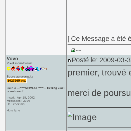
[ Ce Message a été é
Vovo
Posté le: 2009-03-
Pixel monstrueux
premier, trouvé
Score au grosquiz
1027565 pts.
Joue à
---===AIRMECH===--- Herzog Zwei
merci de poursu
is not dead !
Inscrit : Apr 18, 2002
____________
Messages : 3029
De : chez moi.
Hors ligne