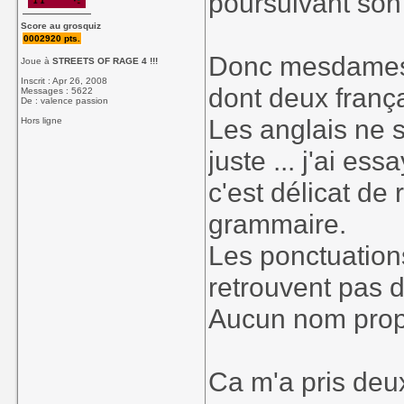
poursuivant son 
Score au grosquiz
0002920 pts.
Donc mesdames 
Joue à
STREETS OF RAGE 4 !!!
Inscrit : Apr 26, 2008
dont deux frança
Messages : 5622
De : valence passion
Les anglais ne 
Hors ligne
juste ... j'ai es
c'est délicat de
grammaire.
Les ponctuation
retrouvent pas d
Aucun nom propr
Ca m'a pris deux