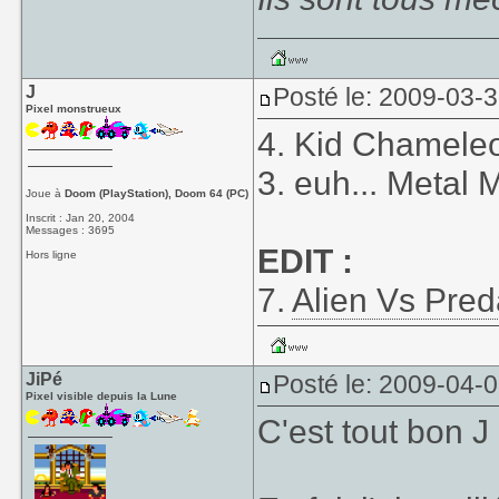
J
Posté le: 2009-03-
Pixel monstrueux
4. Kid Chamele
3. euh... Metal 
Joue à
Doom (PlayStation), Doom 64 (PC)
Inscrit : Jan 20, 2004
Messages : 3695
EDIT :
Hors ligne
7.
Alien Vs Pred
JiPé
Posté le: 2009-04-
Pixel visible depuis la Lune
C'est tout bon J .