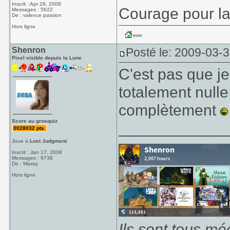
Inscrit : Apr 26, 2008
Courage pour la
Messages : 5622
De : valence passion
Hors ligne
Shenron
Posté le: 2009-03-
Pixel visible depuis la Lune
C'est pas que je
totalement nulle
complètement
Score au grosquiz
____________
0028032 pts.
Joue à
Lost Judgment
Inscrit : Jan 17, 2008
Messages : 9738
De : Massy
Hors ligne
Ils sont tous mé