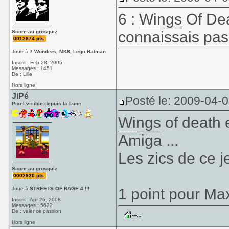
6 :
Wings
Of Dea
connaissais pas 
Score au grosquiz
0012874 pts.
Joue à
7 Wonders, MK8, Lego Batman
Inscrit : Feb 28, 2005
Messages : 1451
De : Lille
Hors ligne
JiPé
Posté le: 2009-04-
Pixel visible depuis la Lune
Wings
of death e
Amiga ...
Les zics de ce je
Score au grosquiz
0002920 pts.
1 point pour Ma
Joue à
STREETS OF RAGE 4 !!!
Inscrit : Apr 26, 2008
Messages : 5622
De : valence passion
Hors ligne