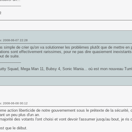
___________
e: 2008-06-07 22:28
lus simple de crier qu'on va solutionner les problèmes plutôt que de mettre en 
tions sont effectivement rarissimes, pour ne pas dire quasiement inexistants
ut de suite.
___________
utty Squad, Mega Man 11, Bubsy 4, Sonic Mania... où est mon nouveau Turr
e: 2008-06-08 00:12
me action liberticide de notre gouvernement sous le prétexte de la sécurité, c'
nt un peu plus d'un an.
majorité des votants l'ont choisi et vont devoir l'assumer jusqu'au bout, je ris
est que le début.