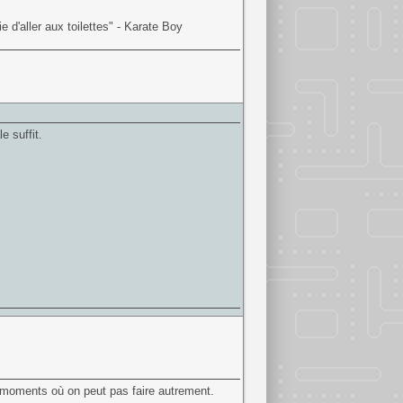
 d'aller aux toilettes" - Karate Boy
e suffit.
s moments où on peut pas faire autrement.