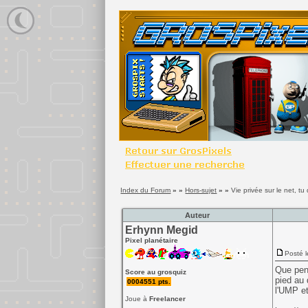
Index du Forum
» »
Hors-sujet
» »
Vie privée sur le net, tu 
Auteur
Erhynn Megid
Pixel planétaire
Posté l
Que pens
Score au grosquiz
pied au 
0004551 pts.
l'UMP et
Joue à
Freelancer