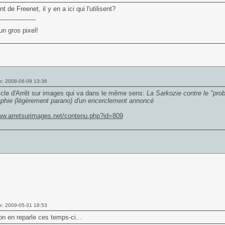
t de Freenet, il y en a ici qui l'utilisent?
___________
un gros pixel!
e: 2008-06-09 13:36
ticle d'Arrêt sur images qui va dans le même sens:
La Sarkozie contre le "prob
aphie (légèrement parano) d'un encerclement annoncé
www.arretsurimages.net/contenu.php?id=809
e: 2009-05-31 18:53
n en reparle ces temps-ci...