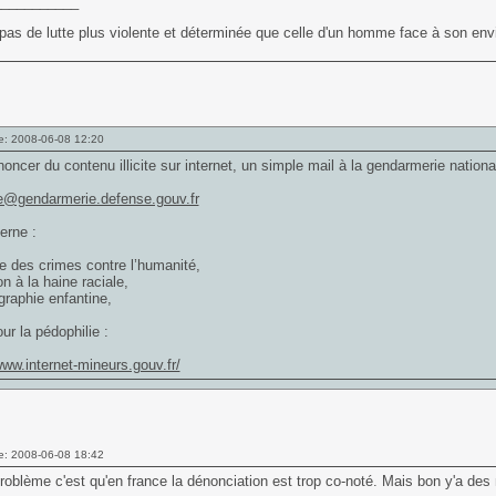
___________
t pas de lutte plus violente et déterminée que celle d'un homme face à son envie
e: 2008-06-08 12:20
oncer du contenu illicite sur internet, un simple mail à la gendarmerie national
re@gendarmerie.defense.gouv.fr
erne :
ie des crimes contre l’humanité,
ion à la haine raciale,
graphie enfantine,
ur la pédophilie :
www.internet-mineurs.gouv.fr/
e: 2008-06-08 18:42
roblème c'est qu'en france la dénonciation est trop co-noté. Mais bon y'a de