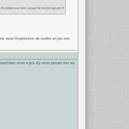
9,99 dollars par mois, auquel ils devront ajouter 8
ns avoir l'impression de mettre en jeu son
rand bien m'en a pris d'y avoir jamais mis les