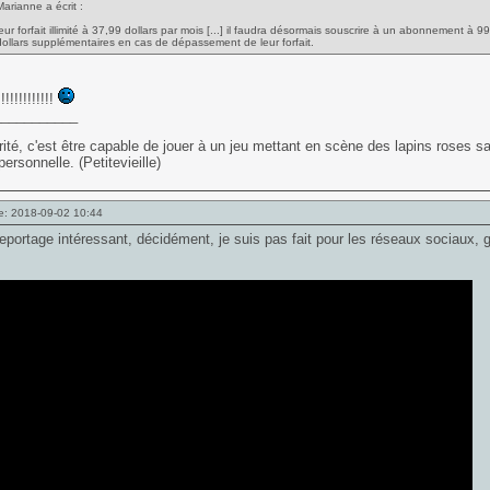
Marianne a écrit :
leur forfait illimité à 37,99 dollars par mois [...] il faudra désormais souscrire à un abonnement à 9
dollars supplémentaires en cas de dépassement de leur forfait.
!!!!!!!!!!!
___________
ité, c'est être capable de jouer à un jeu mettant en scène des lapins roses sa
personnelle. (Petitevieille)
e: 2018-09-02 10:44
eportage intéressant, décidément, je suis pas fait pour les réseaux sociaux, g