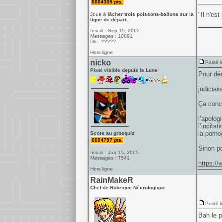
______
0004305 pts.
"Il n'es
Joue à
lâcher trois poissons-ballons sur la
ligne de départ.
Inscrit : Sep 15, 2002
Messages : 10891
De : ?????
Hors ligne
nicko
Posté l
Pixel visible depuis la Lune
Pour dén
judiciai
Ça conc
l’apolog
l’incitat
la porno
Score au grosquiz
0004797 pts.
Sinon po
Inscrit : Jan 15, 2005
Messages : 7541
https://
Hors ligne
RainMakeR
Chef de Rubrique Nécrologique
Posté l
Bah le p