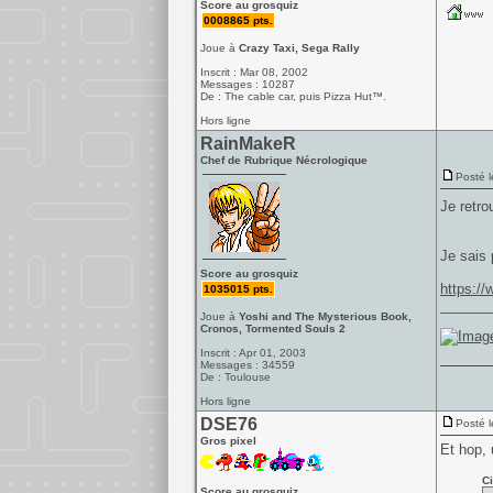
Score au grosquiz
0008865 pts.
Joue à
Crazy Taxi, Sega Rally
Inscrit : Mar 08, 2002
Messages : 10287
De : The cable car, puis Pizza Hut™.
Hors ligne
RainMakeR
Chef de Rubrique Nécrologique
Posté l
Je retro
Je sais 
Score au grosquiz
https://
1035015 pts.
______
Joue à
Yoshi and The Mysterious Book,
Cronos, Tormented Souls 2
Inscrit : Apr 01, 2003
Messages : 34559
De : Toulouse
Hors ligne
DSE76
Posté l
Gros pixel
Et hop, 
Ci
Score au grosquiz