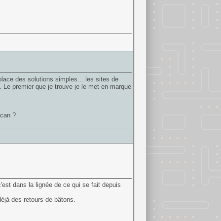
place des solutions simples... les sites de
. Le premier que je trouve je le met en marque
ican ?
est dans la lignée de ce qui se fait depuis
 déjà des retours de bâtons.