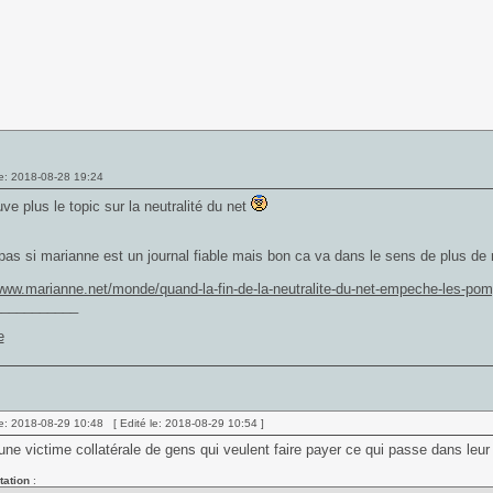
e: 2018-08-28 19:24
uve plus le topic sur la neutralité du net
pas si marianne est un journal fiable mais bon ca va dans le sens de plus de n
www.marianne.net/monde/quand-la-fin-de-la-neutralite-du-net-empeche-les-pomp
___________
e: 2018-08-29 10:48 [ Edité le: 2018-08-29 10:54 ]
une victime collatérale de gens qui veulent faire payer ce qui passe dans leur
tation
: