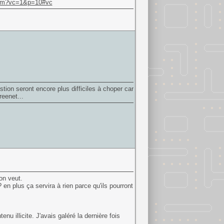
s.htm?vc=1&p=10#vc
tion seront encore plus difficiles à choper car
eenet...
on veut.
en plus ça servira à rien parce qu'ils pourront
nu illicite. J'avais galéré la dernière fois