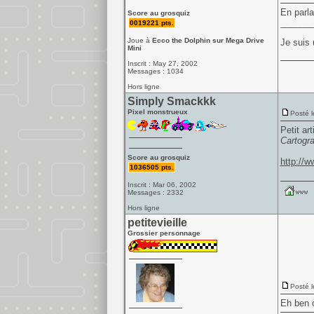
En parlan
Score au grosquiz
______
0019221 pts.
Joue à
Ecco the Dolphin sur Mega Drive
Je suis 
Mini
Inscrit : May 27, 2002
Messages : 1034
Hors ligne
Simply Smackkk
Pixel monstrueux
Posté l
Petit ar
Cartogr
Score au grosquiz
http://
1036505 pts.
Inscrit : Mar 06, 2002
Messages : 2332
Hors ligne
petitevieille
Grossier personnage
Posté l
Eh ben o