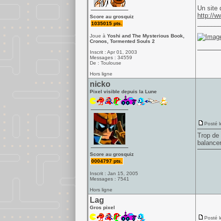
Un site 
http://
Score au grosquiz
______
1035015 pts.
Joue à
Yoshi and The Mysterious Book,
Cronos, Tormented Souls 2
Inscrit : Apr 01, 2003
Messages : 34559
De : Toulouse
Hors ligne
nicko
Pixel visible depuis la Lune
Posté l
Trop de 
balancer
Score au grosquiz
0004797 pts.
Inscrit : Jan 15, 2005
Messages : 7541
Hors ligne
Lag
Gros pixel
Posté l