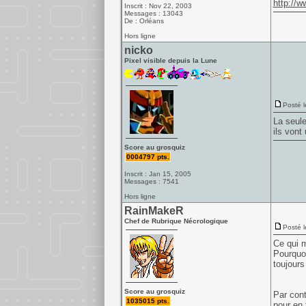
http://w
Inscrit : Nov 22, 2003
Messages : 13043
De : Orléans
Hors ligne
nicko
Pixel visible depuis la Lune
Posté l
La seule
ils vont
Score au grosquiz
0004797 pts.
Inscrit : Jan 15, 2005
Messages : 7541
Hors ligne
RainMakeR
Chef de Rubrique Nécrologique
Posté l
Ce qui m
Pourquoi
toujours
Score au grosquiz
Par cont
1035015 pts.
pour en 