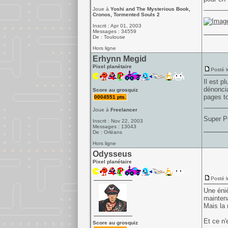
______
Joue à
Yoshi and The Mysterious Book,
Cronos, Tormented Souls 2
Inscrit : Apr 01, 2003
Messages : 34559
De : Toulouse
Hors ligne
Erhynn Megid
Pixel planétaire
Posté l
Il est p
dénoncia
Score au grosquiz
pages to
0004551 pts.
______
Joue à
Freelancer
Super P
Inscrit : Nov 22, 2003
Messages : 13043
De : Orléans
Hors ligne
Odysseus
Pixel planétaire
Posté l
Une éniè
maintena
Mais la 
Et ce n'
Score au grosquiz