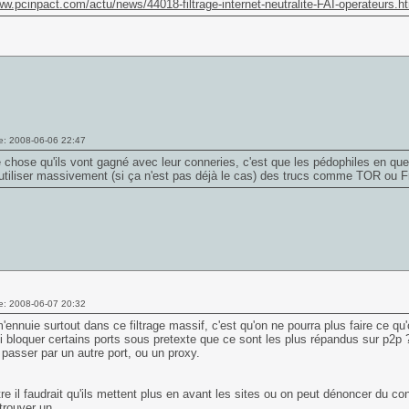
ww.pcinpact.com/actu/news/44018-filtrage-internet-neutralite-FAI-operateur
e: 2008-06-06 22:47
 chose qu'ils vont gagné avec leur conneries, c'est que les pédophiles en ques
 utiliser massivement (si ça n'est pas déjà le cas) des trucs comme TOR ou Fr
e: 2008-06-07 20:32
'ennuie surtout dans ce filtrage massif, c'est qu'on ne pourra plus faire ce qu'
 bloquer certains ports sous pretexte que ce sont les plus répandus sur p2p ? 
 passer par un autre port, ou un proxy.
re il faudrait qu'ils mettent plus en avant les sites ou on peut dénoncer du conte
trouver un...