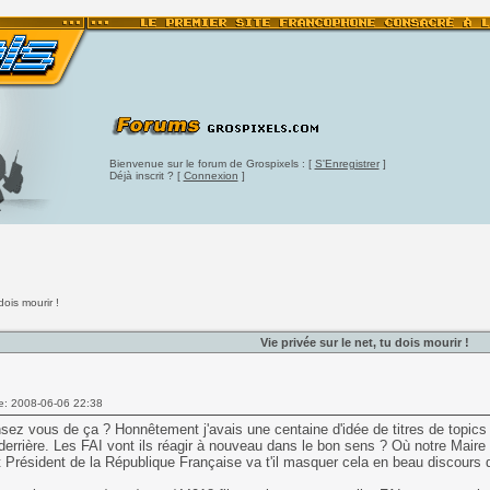
Bienvenue sur le forum de Grospixels : [
S'Enregistrer
]
Déjà inscrit ? [
Connexion
]
dois mourir !
Vie privée sur le net, tu dois mourir !
e: 2008-06-06 22:38
ez vous de ça ? Honnêtement j'avais une centaine d'idée de titres de topics m
derrière. Les FAI vont ils réagir à nouveau dans le bon sens ? Où notre Maire de
 Président de la République Française va t'il masquer cela en beau discours de