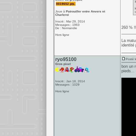
0019652 pts.
Joue à
Patrouiller entre Anvers et
Charleroi
Inscrit : Mar 29, 2014
Messages : 1963
260 % !!!
De : Normandie
______
Hors ligne
La matur
identité 
ryo95100
Posté l
Gros pixel
bon un r
pieds...
Inscrit : Jan 18, 2014
Messages : 1029
Hors ligne