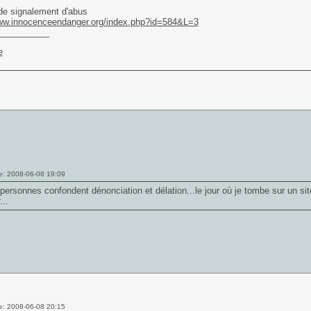
de signalement d'abus
www.innocenceendanger.org/index.php?id=584&L=3
___________
e: 2008-06-08 19:09
personnes confondent dénonciation et délation...le jour où je tombe sur un sit
...
e: 2008-06-08 20:15