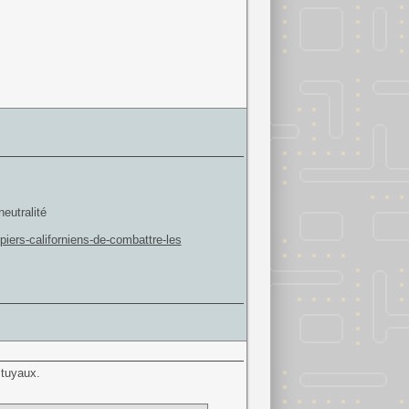
eutralité
iers-californiens-de-combattre-les
 tuyaux.