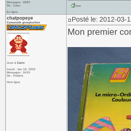
Messages : 6865
De : Caen
En ligne
chatpopeye
Posté le: 2012-03-
Camarade grospixelien
Mon premier con
Joue à
Cairn
Inscrit : Jan 19, 2003
Messages : 6416
De : Poitiers
Hors ligne