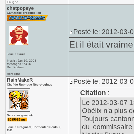
En ligne
chatpopeye
Camarade grospixelien
Posté le: 2012-03-
Et il était vrai
Joue à
Cairn
Inscrit : Jan 19, 2003
Messages : 6416
De : Poitiers
Hors ligne
RainMakeR
Posté le: 2012-03-
Chef de Rubrique Nécrologique
Citation
:
Le 2012-03-07 13:
Obélix n'a plus d
Score au grosquiz
Toujours cantonn
1035015 pts.
du commissaire
Joue à
Pragmata, Tormented Souls 2,
FH6