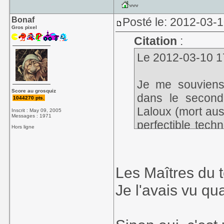
Bonaf
Posté le: 2012-03-
Gros pixel
Citation
:
Le 2012-03-10 17:
Je me souviens
Score au grosquiz
dans le secon
1044270 pts.
Laloux (mort aus
Inscrit : May 09, 2005
Messages : 1971
perfectible tech
Hors ligne
graphique (on se
(personnages s
adaptée d'un rom
Les Maîtres du t
Je l'avais vu qua