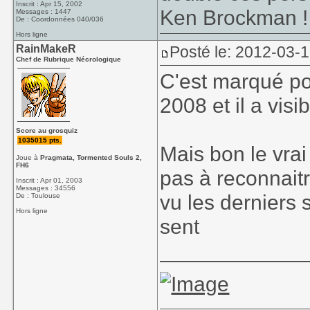
Inscrit : Apr 15, 2002
Ken Brockman !
Messages : 1447
De : Coordonnées 040/036
Hors ligne
RainMakeR
Posté le: 2012-03-
Chef de Rubrique Nécrologique
C'est marqué pou
2008 et il a visi
Score au grosquiz
1035015 pts.
Mais bon le vrai
Joue à
Pragmata, Tormented Souls 2,
FH6
pas à reconnaitr
Inscrit : Apr 01, 2003
Messages : 34556
vu les derniers 
De : Toulouse
Hors ligne
sent
____________