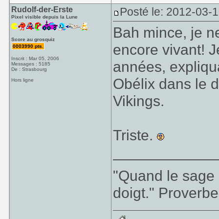
Rudolf-der-Erste
Posté le: 2012-03-
Pixel visible depuis la Lune
Bah mince, je n
Score au grosquiz
encore vivant! J
0003990 pts.
Inscrit : Mar 05, 2006
années, expliqua
Messages : 5185
De : Strasbourg
Obélix dans le 
Hors ligne
Vikings.
Triste.
____________
"Quand le sage m
doigt." Proverbe