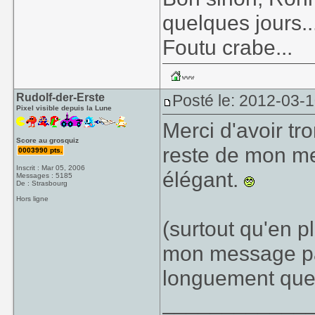
quelques jours..
Foutu crabe...
Rudolf-der-Erste
Posté le: 2012-03-1
Pixel visible depuis la Lune
Merci d'avoir tr
Score au grosquiz
reste de mon mess
0003990 pts.
Inscrit : Mar 05, 2006
élégant.
Messages : 5185
De : Strasbourg
Hors ligne
(surtout qu'en pl
mon message par
longuement que 
____________