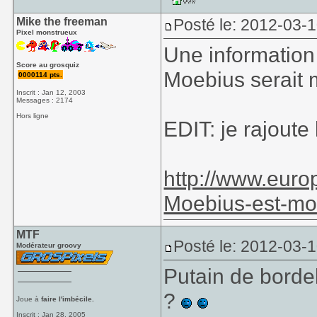
Mike the freeman
Posté le: 2012-03-1
Pixel monstrueux
Une information
Score au grosquiz
Moebius serait 
0000114 pts.
Inscrit : Jan 12, 2003
Messages : 2174
Hors ligne
EDIT: je rajoute 
http://www.europ
Moebius-est-mo
MTF
Posté le: 2012-03-
Modérateur groovy
Putain de bordel
?
Joue à
faire l'imbécile.
Inscrit : Jan 28, 2005