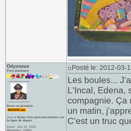
Odysseus
Posté le: 2012-03-
Pixel planétaire
Les boules... J'
L'Incal, Edena, 
compagnie. Ça me
Score au grosquiz
un matin, j'appr
0004305 pts.
Joue à
lâcher trois poissons-ballons sur
C'est un truc qu
la ligne de départ.
Inscrit : Sep 15, 2002
Messages : 10891