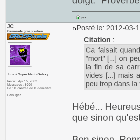
doigt." Proverbe
JC
Posté le: 2012-03-1
Camarade grospixelien
Citation
:
Ca faisait quan
"mort" [...] on p
la fin de sa carr
vides [...] mais 
Joue à
Super Mario Galaxy
Inscrit : Apr 15, 2002
peu trop dans la 
Messages : 8699
De : la contrée de la demi-fibre
Hors ligne
Hébé... Heureus
que sinon qu'est
Bon sinon, Ronni