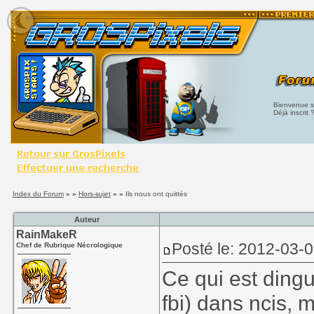
Bienvenue su
Déjà inscrit 
Index du Forum
» »
Hors-sujet
» »
Ils nous ont quittés
Auteur
RainMakeR
Posté le: 2012-03-
Chef de Rubrique Nécrologique
Ce qui est dingue
fbi) dans ncis, 