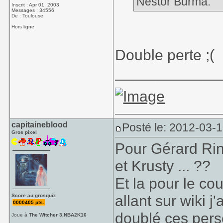
Nestor Burma.
Inscrit : Apr 01, 2003
Messages : 34556
De : Toulouse
Hors ligne
Double perte ;(
____________
capitaineblood
Posté le: 2012-03-
Gros pixel
Pour Gérard Rinal
et Krusty ... ??
Et la pour le cou
allant sur wiki j
Score au grosquiz
0000405 pts.
doublé ces pers
Joue à
The Witcher 3,NBA2K16