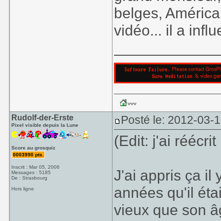
belges, Américai
vidéo... il a inf
____________
Rudolf-der-Erste
Posté le: 2012-03-1
Pixel visible depuis la Lune
(Edit: j'ai rééc
Score au grosquiz
0003990 pts.
Inscrit : Mar 05, 2006
J'ai appris ça il
Messages : 5185
De : Strasbourg
années qu'il étai
Hors ligne
vieux que son â