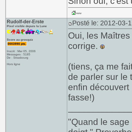
Sinon oui, c'est
Rudolf-der-Erste
Posté le: 2012-03-
Pixel visible depuis la Lune
Oui, les Maîtres 
Score au grosquiz
corrige.
0003990 pts.
Inscrit : Mar 05, 2006
Messages : 5185
De : Strasbourg
(tiens, ça me fa
Hors ligne
de parler sur le
enfin découvert 
fasse!)
____________
"Quand le sage m