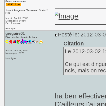
Score au grosquiz
____________
1035015 pts.
Joue à
Pragmata, Tormented Souls 2,
FH6
Inscrit : Apr 01, 2003
Messages : 34556
De : Toulouse
Hors ligne
gregoire01
Posté le: 2012-03-
Pixel visible depuis la Lune
Citation
:
Le 2012-03-02 19
Inscrit : Oct 23, 2005
Messages : 6175
Hors ligne
Ce qui est dingue
ncis, mais on rec
ha ben effective
D'ailleurs j'ai ap