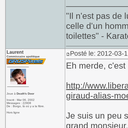
____________
"Il n'est pas de
celle d'un homm
toilettes" - Kara
Laurent
Posté le: 2012-03-
Commissaire apolitique
Eh merde, c'est 
http://www.liber
giraud-alias-mo
Joue à
Death's Door
Inscrit : Mar 06, 2002
Messages : 22908
De : Borgo, là où y a la fibre.
Je suis un peu s
Hors ligne
grand monsieur, 