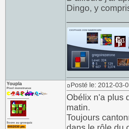
Dingo, y compri
____________
Youpla
Posté le: 2012-03-0
Pixel monstrueux
Obélix n'a plus 
matin.
Toujours cantonn
Score au grosquiz
dans le rôle du
0002030 pts.