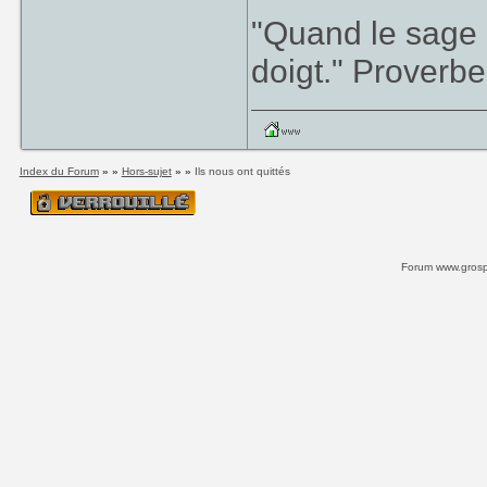
"Quand le sage m
doigt." Proverbe
Index du Forum
» »
Hors-sujet
» »
Ils nous ont quittés
Forum www.grospi