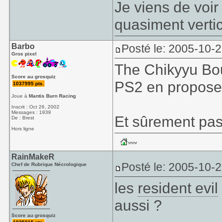
Je viens de voir
quasiment verti
Barbo
Posté le: 2005-10-
Gros pixel
The Chikyyu Bou
Score au grosquiz
PS2 en propose 
1037995 pts.
Joue à
Mantis Burn Racing
Inscrit : Oct 26, 2002
Messages : 1939
Et sûrement pas 
De : Brest
Hors ligne
RainMakeR
Posté le: 2005-10-
Chef de Rubrique Nécrologique
les
resident evil
aussi ?
Score au grosquiz