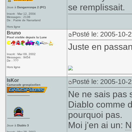
se remplissait.
Joue à
Danganronpa 2 (PC)
Inscrit : Mar 12, 2004
Messages : 2136
De : Patrie de Nanarland
Hors ligne
Bruno
Posté le: 2005-10-
Pixel visible depuis la Lune
Juste en passant
Inscrit : Mar 09, 2002
Messages : 9454
De : ???
Hors ligne
IsKor
Posté le: 2005-10-
Camarade grospixelien
Ne ne sais pas s
Diablo
comme des
pourquoi pas.
Moi j'en ai un:
N
Joue à
Diablo 3
Inscrit : Mar 28, 2002