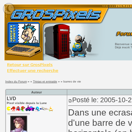
Bienvenue su
Déjà inscrit 
Index du Forum
» »
Trivias et entraide
» »
barres de vie
Auteur
LVD
Posté le: 2005-10-2
Pixel visible depuis la Lune
Dans une ecrasa
d'une barre de v