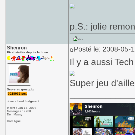
p.S.: jolie remon
Shenron
Posté le: 2008-05-
Pixel visible depuis la Lune
Il y a aussi
Tech
Super jeu d'aille
Score au grosquiz
____________
0028032 pts.
Joue à
Lost Judgment
Inscrit : Jan 17, 2008
Messages : 9738
De : Massy
Hors ligne