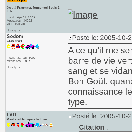
____________
1035015 pts.
Joue à
Pragmata, Tormented Souls 2,
FH6
Inscrit : Apr 01, 2003
Messages : 34552
De : Toulouse
Hors ligne
Sodom
Posté le: 2005-10-
Gros pixel
A ce qu'il me s
barre de vie ver
Inscrit : Jan 28, 2005
Messages : 1895
Hors ligne
sang et se vida
Bon Goût, quand 
connaissance le
type.
LVD
Posté le: 2005-10-
Pixel visible depuis la Lune
Citation
: