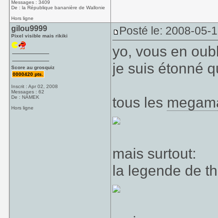
Messages : 3409
De : la République bananière de Wallonie
Hors ligne
gilou9999
Posté le: 2008-05-
Pixel visible mais rikiki
yo, vous en oubl
je suis étonné 
Score au grosquiz
0000420 pts.
Inscrit : Apr 02, 2008
Messages : 62
tous les
megam
De : NAMEK
Hors ligne
mais surtout:
la legende de th