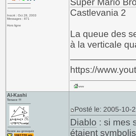
Super Mario Br
Castlevania 2
Inscrit : Oct 28, 2003
Messages : 871
Hors ligne
La queue des ser
à la verticale 
____________
https://www.yo
Al-Kashi
Tenace !!!
Posté le: 2005-10-2
Diablo
: si mes 
étaient symbolis
Score au grosquiz
1061720 pts.