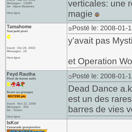
verticales: une 
Messages : 13495
De : Alpes Maritimes
magie
Hors ligne
Tamahome
Posté le: 2008-01-
Tout petit pixel
y'avait pas Myst
Inscrit : Oct 26, 2003
Messages : 24
Hors ligne
et
Operation Wo
Feyd Rautha
Posté le: 2008-01-
Pixel de bonne taille
Dead Dance a.k.a
Score au grosquiz
est un des rares
0017250 pts.
Inscrit : Nov 22, 2006
barres de vies v
Messages : 304
De : Toulon
Hors ligne
IsKor
Camarade grospixelien