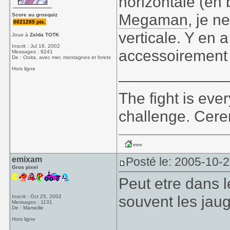
horizontale (en 
Megaman
, je n
Score au grosquiz
0021285 pts.
verticale. Y en a 
Joue à
Zelda TOTK
Inscrit : Jul 18, 2002
accessoirement
Messages : 9241
De : Ooita, avec mer, montagnes et forets
____________
Hors ligne
The fight is eve
challenge. Cer
emixam
Posté le: 2005-10-
Gros pixel
Peut etre dans 
souvent les jau
Inscrit : Oct 25, 2002
Messages : 1131
De : Marseille
Hors ligne