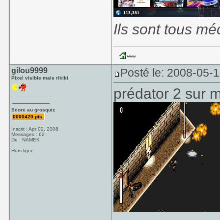
Ils sont tous mé
gilou9999
Posté le: 2008-05-
Pixel visible mais rikiki
prédator 2 sur 
Score au grosquiz
0000420 pts.
Inscrit : Apr 02, 2008
Messages : 62
De : NAMEK
Hors ligne