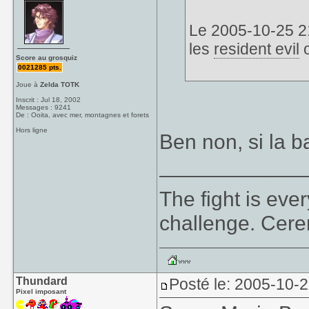
Le 2005-10-25 2
les
resident evil
o
Score au grosquiz
0021285 pts.
Joue à
Zelda TOTK
Inscrit : Jul 18, 2002
Messages : 9241
De : Ooita, avec mer, montagnes et forets
Hors ligne
Ben non, si la b
____________
The fight is eve
challenge. Cer
Thundard
Posté le: 2005-10-
Pixel imposant