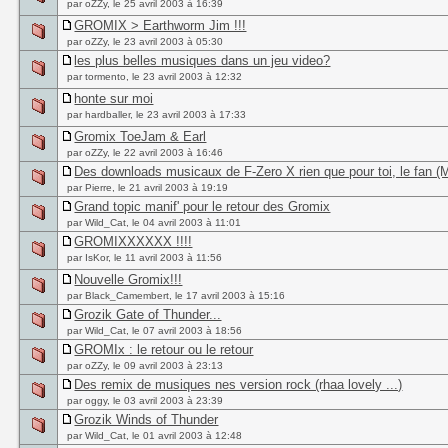
par oZZy, le 25 avril 2003 à 16:39
GROMIX > Earthworm Jim !!!
par oZZy, le 23 avril 2003 à 05:30
les plus belles musiques dans un jeu video?
par tormento, le 23 avril 2003 à 12:32
honte sur moi
par hardballer, le 23 avril 2003 à 17:33
Gromix ToeJam & Earl
par oZZy, le 22 avril 2003 à 16:46
Des downloads musicaux de F-Zero X rien que pour toi, le fan (M
par Pierre, le 21 avril 2003 à 19:19
Grand topic manif' pour le retour des Gromix
par Wild_Cat, le 04 avril 2003 à 11:01
GROMIXXXXXX !!!!
par IsKor, le 11 avril 2003 à 11:56
Nouvelle Gromix!!!
par Black_Camembert, le 17 avril 2003 à 15:16
Grozik Gate of Thunder...
par Wild_Cat, le 07 avril 2003 à 18:56
GROMIx : le retour ou le retour
par oZZy, le 09 avril 2003 à 23:13
Des remix de musiques nes version rock (rhaa lovely ...)
par oggy, le 03 avril 2003 à 23:39
Grozik Winds of Thunder
par Wild_Cat, le 01 avril 2003 à 12:48