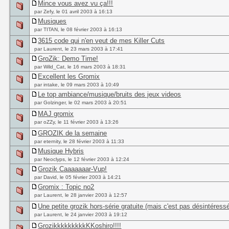
Mince vous avez vu ça!!!
par Zefy, le 01 avril 2003 à 16:13
Musiques
par TITAN, le 08 février 2003 à 16:13
3615 code qui n'en veut de mes Killer Cuts
par Laurent, le 23 mars 2003 à 17:41
GroZik: Demo Time!
par Wild_Cat, le 16 mars 2003 à 18:31
Excellent les Gromix
par intake, le 09 mars 2003 à 10:49
Le top ambiance/musique/bruits des jeux videos
par Golzinger, le 02 mars 2003 à 20:51
MAJ gromix
par oZZy, le 11 février 2003 à 13:26
GROZIK de la semaine
par eternity, le 28 février 2003 à 11:33
Musique Hybris
par Neoclyps, le 12 février 2003 à 12:24
Grozik Caaaaaaar-Vup!
par David, le 05 février 2003 à 14:21
Gromix : Topic no2
par Laurent, le 28 janvier 2003 à 12:57
Une petite grozik hors-série gratuite (mais c'est pas désintéress
par Laurent, le 24 janvier 2003 à 19:12
GrozikkkkkkkkkKKoshiro!!!!