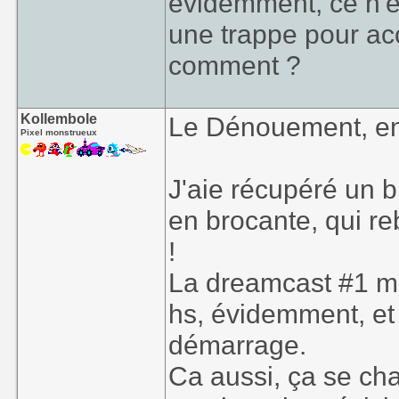
évidemment, ce n'es
une trappe pour acc
comment ?
Kollembole
Le Dénouement, en
Pixel monstrueux
J'aie récupéré un 
en brocante, qui reb
!
La dreamcast #1 mar
hs, évidemment, et 
démarrage.
Ca aussi, ça se cha