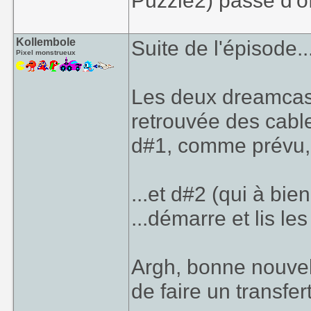
Puzzle2) passe d'of
Kollembole
Suite de l'épisode..
Pixel monstrueux
Les deux dreamcast 
retrouvée des cable
d#1, comme prévu, 
...et d#2 (qui à bie
...démarre et lis le
Argh, bonne nouvell
de faire un transfe