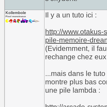
Kollembole
Il y a un tuto ici :
Pixel monstrueux
http://www.otakus-
pile-memoire-drea
(Evidemment, il fau
rechange chez eu
...mais dans le tut
montre plus bas co
une pile lambda :
http://arcade-syste