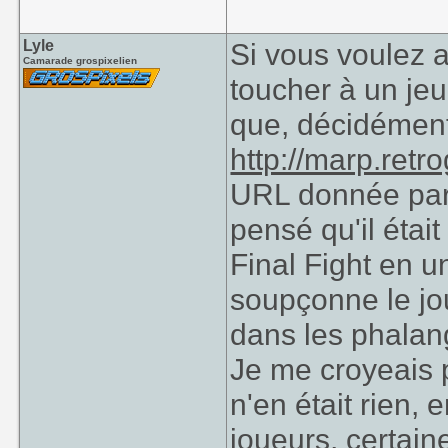
Lyle
Si vous voulez 
Camarade grospixelien
toucher à un jeu
que, décidément, 
http://marp.ret
URL donnée par 
pensé qu'il étai
Final Fight en un
soupçonne le jou
dans les phalan
Je me croyeais p
n'en était rien,
joueurs, certai