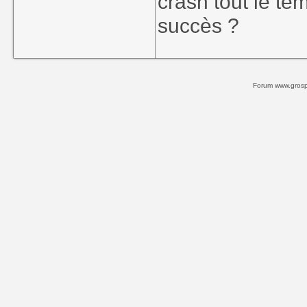
crash tout le te
succès ?
Forum www.grospi