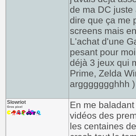
de ma DC juste a
dire que ça me 
screens mais en 
L'achat d'une G
pesant pour moi,
déjà 3 jeux qui 
Prime, Zelda Wi
arggggggghhh )
Slowriot
En me baladant su
Gros pixel
vidéos des premi
les centaines d