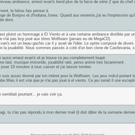
iveau ambiance, ernest evan's tiend plus de la farce de série Z que du chef
ent, le héros fais penser à
ge de Bonjovi et d'Indiana Jones. Quand aux ennemis,j'ai eu l'impression qu'il
be donc.
e est plutot un hommage à El Viento et à une certaine ambiance distillée par u
 je n'ai pas bcp joué aux titres Wolfteam (jamais eu de MegaCD).
van's est un beau gachis car il y avait de l'idée. Le sprite composé de divers
 la jouabilité. Nous sommes passés à coté d'un bon clone de Castlevania, sn
i aussi ernest evan's et je trouve ce jeu completement loupé.
e laid, musique immonde, jouabilité raté, perso animé tres bizarement.
y jouer 10 minutes à tous casser et j'ai laisser tomber.
e suis assez étonné par ton intéret pour la Wolfteam. Les jeux mdcd portant le
be.Mais il est vrai que je n'ai pas joué à el viento. Ce jeu serait il une except
 semblait pourtant... je vais voir ça.
Lagi, tu n'as pas répondu à mon dernier mail (il doit dâter de la semaine dernier
Forum www.grospixels.com (© 2011-2019 Grospixels)