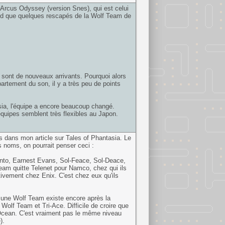
s / Arcus Odyssey (version Snes), qui est celui
nd que quelques rescapés de la Wolf Team de
) sont de nouveaux arrivants. Pourquoi alors
rtement du son, il y a très peu de points
tasia, l'équipe a encore beaucoup changé.
équipes semblent très flexibles au Japon.
rs dans mon article sur Tales of Phantasia. Le
s noms, on pourrait penser ceci :
ento, Earnest Evans, Sol-Feace, Sol-Deace,
eam quitte Telenet pour Namco, chez qui ils
itivement chez Enix. C'est chez eux qu'ils
, une Wolf Team existe encore après la
e Wolf Team et Tri-Ace. Difficile de croire que
Ocean. C'est vraiment pas le même niveau
).