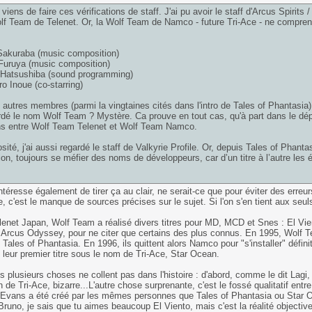
 viens de faire ces vérifications de staff. J'ai pu avoir le staff d'Arcus Spirit
lf Team de Telenet. Or, la Wolf Team de Namco - future Tri-Ace - ne compre
:
Sakuraba (music composition)
Furuya (music composition)
 Hatsushiba (sound programming)
ro Inoue (co-starring)
 autres membres (parmi la vingtaines cités dans l'intro de Tales of Phantasia
rdé le nom Wolf Team ? Mystère. Ca prouve en tout cas, qu'à part dans le dépa
 entre Wolf Team Telenet et Wolf Team Namco.
osité, j'ai aussi regardé le staff de Valkyrie Profile. Or, depuis Tales of Phan
on, toujours se méfier des noms de développeurs, car d’un titre à l’autre les 
ntéresse également de tirer ça au clair, ne serait-ce que pour éviter des erreu
, c'est le manque de sources précises sur le sujet. Si l'on s'en tient aux seul
enet Japan, Wolf Team a réalisé divers titres pour MD, MCD et Snes : El Vi
 Arcus Odyssey, pour ne citer que certains des plus connus. En 1995, Wolf T
t Tales of Phantasia. En 1996, ils quittent alors Namco pour "s'installer" défin
t leur premier titre sous le nom de Tri-Ace, Star Ocean.
s plusieurs choses ne collent pas dans l'histoire : d'abord, comme le dit Lagi
n de Tri-Ace, bizarre...L'autre chose surprenante, c'est le fossé qualitatif entr
Evans a été créé par les mêmes personnes que Tales of Phantasia ou Star 
Bruno, je sais que tu aimes beaucoup El Viento, mais c'est la réalité objective