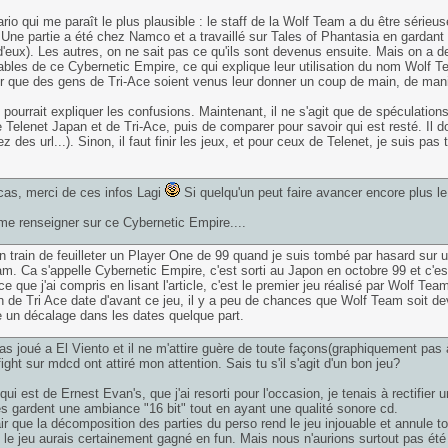
rio qui me paraît le plus plausible : le staff de la Wolf Team a du être série
 Une partie a été chez Namco et a travaillé sur Tales of Phantasia en gardan
 d'eux). Les autres, on ne sait pas ce qu'ils sont devenus ensuite. Mais on a 
bles de ce Cybernetic Empire, ce qui explique leur utilisation du nom Wolf Te
 que des gens de Tri-Ace soient venus leur donner un coup de main, de mani
i pourrait expliquer les confusions. Maintenant, il ne s'agit que de spéculations.
e Telenet Japan et de Tri-Ace, puis de comparer pour savoir qui est resté. Il doi
 des url...). Sinon, il faut finir les jeux, et pour ceux de Telenet, je suis pas 
cas, merci de ces infos Lagi
Si quelqu'un peut faire avancer encore plus le
me renseigner sur ce Cybernetic Empire....
en train de feuilleter un Player One de 99 quand je suis tombé par hasard sur u
m. Ca s'appelle Cybernetic Empire, c'est sorti au Japon en octobre 99 et c'est
ce que j'ai compris en lisant l'article, c'est le premier jeu réalisé par Wolf T
n de Tri Ace date d'avant ce jeu, il y a peu de chances que Wolf Team soit deven
e un décalage dans les dates quelque part.
pas joué a El Viento et il ne m'attire guère de toute façons(graphiquement pas
fight sur mdcd ont attiré mon attention. Sais tu s'il s'agit d'un bon jeu?
qui est de Ernest Evan's, que j'ai resorti pour l'occasion, je tenais à rectifi
les gardent une ambiance "16 bit" tout en ayant une qualité sonore cd.
lair que la décomposition des parties du perso rend le jeu injouable et annule to
 le jeu aurais certainement gagné en fun. Mais nous n'aurions surtout pas ét