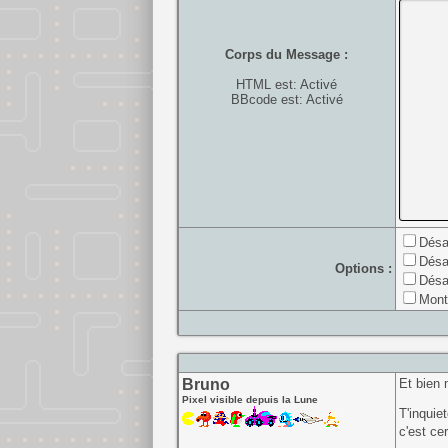
Corps du Message :
HTML est: Activé
BBcode est: Activé
Désa
Désa
Options :
Désa
Mont
Bruno
Et bien 
Pixel visible depuis la Lune
T'inquie
c'est ce