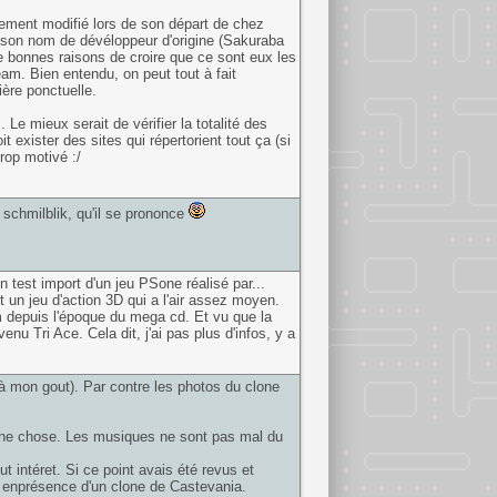
usement modifié lors de son départ de chez
t son nom de dévéloppeur d'origine (Sakuraba
de bonnes raisons de croire que ce sont eux les
am. Bien entendu, on peut tout à fait
ère ponctuelle.
 Le mieux serait de vérifier la totalité des
t exister des sites qui répertorient tout ça (si
trop motivé :/
 schmilblik, qu'il se prononce
n test import d'un jeu PSone réalisé par...
 un jeu d'action 3D qui a l'air assez moyen.
eam depuis l'époque du mega cd. Et vu que la
u Tri Ace. Cela dit, j'ai pas plus d'infos, y a
 à mon gout). Par contre les photos du clone
er une chose. Les musiques ne sont pas mal du
ut intéret. Si ce point avais été revus et
é enprésence d'un clone de Castevania.