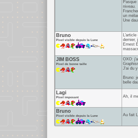
Pasque n
niveau.
Franchem
un mélan
Une dau
Bruno
L'articl
dernier,
Pixel visible depuis la Lune
Ernest E
massacre
JIM BOSS
OXO: j'a
Graphism
Pixel de bonne taille
J'ai du 
Bruno: j
belle dau
Lagi
Ah, il me
Pixel imposant
Bruno
Au fait 
Pixel visible depuis la Lune