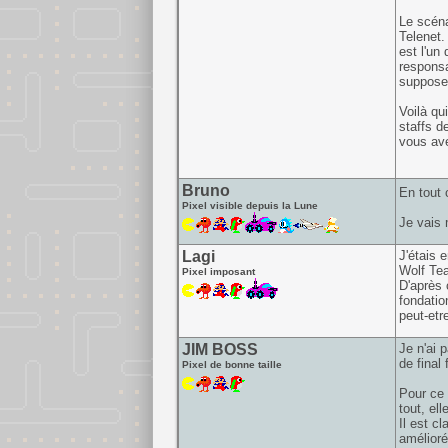
Le scéna
Telenet.
est l'un
responsa
supposer
Voilà qu
staffs d
vous avez
Bruno
En tout 
Pixel visible depuis la Lune
Je vais 
Lagi
J'étais 
Wolf Tea
Pixel imposant
D'après 
fondatio
peut-etr
JIM BOSS
Je n'ai 
de final 
Pixel de bonne taille
Pour ce 
tout, el
Il est c
amélioré