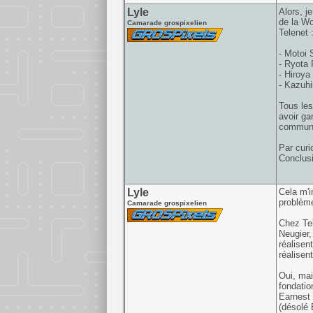
Lyle
Alors, je
de la Wo
Camarade grospixelien
Telenet 
- Motoi 
- Ryota 
- Hiroya
- Kazuhi
Tous les
avoir ga
communs
Par curi
Conclusi
Lyle
Cela m'i
problème
Camarade grospixelien
Chez Tel
Neugier,
réalisen
réalisen
Oui, mai
fondatio
Earnest 
(désolé 