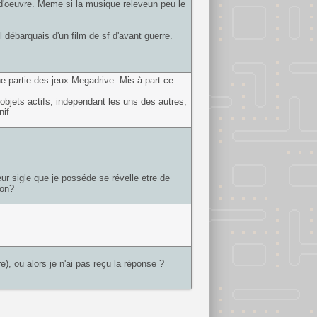
 d'oeuvre. Meme si la musique releveun peu le
 débarquais d'un film de sf d'avant guerre.
ne partie des jeux Megadrive. Mis à part ce
 objets actifs, independant les uns des autres,
if...
ur sigle que je posséde se révelle etre de
ion?
e), ou alors je n'ai pas reçu la réponse ?